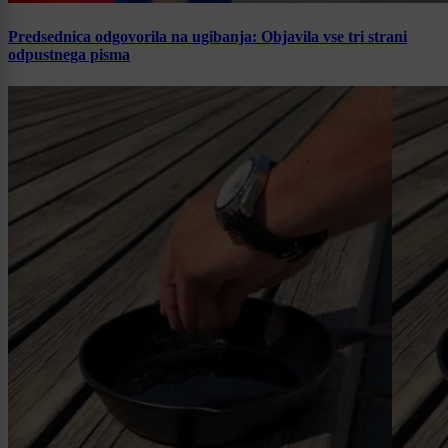
Predsednica odgovorila na ugibanja: Objavila vse tri strani
odpustnega pisma