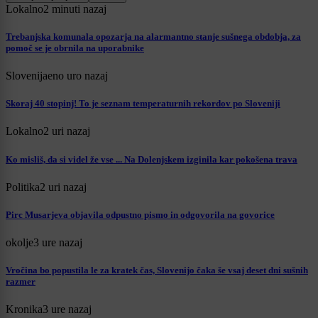
Lokalno
2 minuti nazaj
Trebanjska komunala opozarja na alarmantno stanje sušnega obdobja, za
pomoč se je obrnila na uporabnike
Slovenija
eno uro nazaj
Skoraj 40 stopinj! To je seznam temperaturnih rekordov po Sloveniji
Lokalno
2 uri nazaj
Ko misliš, da si videl že vse ... Na Dolenjskem izginila kar pokošena trava
Politika
2 uri nazaj
Pirc Musarjeva objavila odpustno pismo in odgovorila na govorice
okolje
3 ure nazaj
Vročina bo popustila le za kratek čas, Slovenijo čaka še vsaj deset dni sušnih
razmer
Kronika
3 ure nazaj