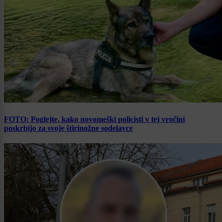
FOTO: Poglejte, kako novomeški policisti v tej vročini
poskrbijo za svoje štirinožne sodelavce