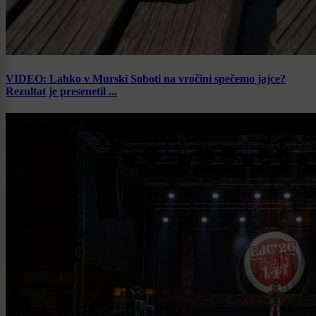
VIDEO: Lahko v Murski Soboti na vročini spečemo jajce?
Rezultat je presenetil ...