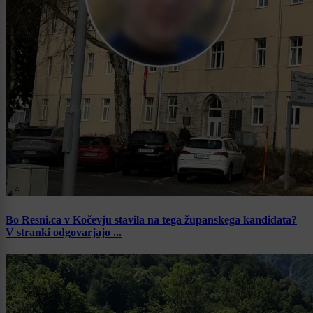
Bo Resni.ca v Kočevju stavila na tega županskega kandidata?
V stranki odgovarjajo ...