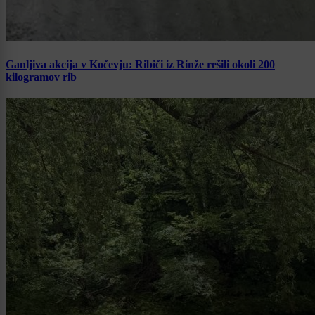
Ganljiva akcija v Kočevju: Ribiči iz Rinže rešili okoli 200
kilogramov rib