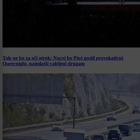
Tole ne bo za oči otrok: Nocoj bo Ptuj gostil provokativni
Queernight, najmlajši vabljeni drugam