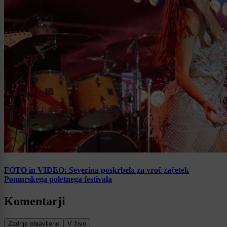
FOTO in VIDEO: Severina poskrbela za vroč začetek
Pomurskega poletnega festivala
Komentarji
Zadnje objavljeno
V živo