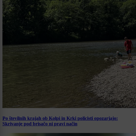
Po številnih krajah ob Kolpi in Krki policisti opozarjajo:
Skrivanje pod brisačo ni pravi način