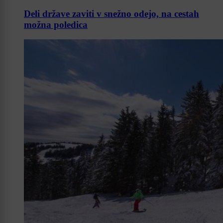
Deli države zaviti v snežno odejo, na cestah
možna poledica