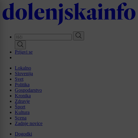
Skip
to
main
content
Prijavi se
Lokalno
Slovenija
Svet
Politika
Gospodarstvo
Kronika
Zdravje
Šport
Kultura
Scena
Zadnje novice
Dogodki