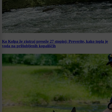
Ko Kolpa že zjutraj preseže 27 stopinj: Preverite, kako topla je
voda na priljubljenih kopališčih