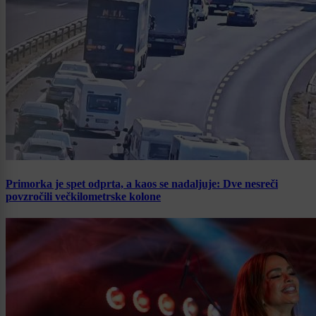
Primorka je spet odprta, a kaos se nadaljuje: Dve nesreči
povzročili večkilometrske kolone