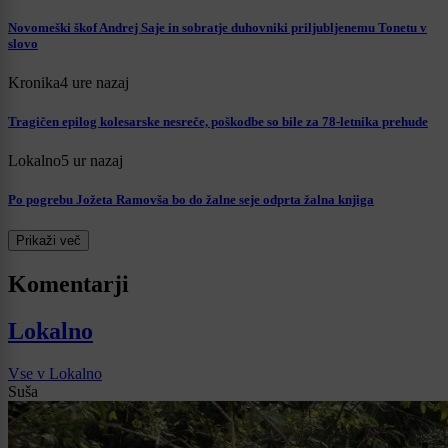
Novomeški škof Andrej Saje in sobratje duhovniki priljubljenemu Tonetu v
slovo
Kronika
4 ure nazaj
Tragičen epilog kolesarske nesreče, poškodbe so bile za 78-letnika prehude
Lokalno
5 ur nazaj
Po pogrebu Jožeta Ramovša bo do žalne seje odprta žalna knjiga
Prikaži več
Komentarji
Lokalno
Vse v Lokalno
Suša