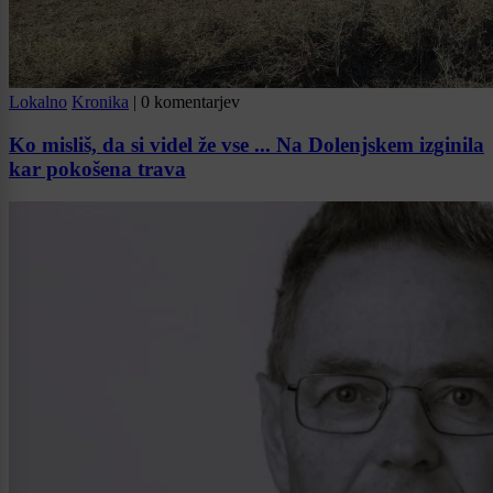
Lokalno
Kronika
|
0 komentarjev
Ko misliš, da si videl že vse ... Na Dolenjskem izginila
kar pokošena trava