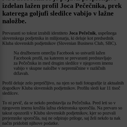
izdelan lažen profil Joca Pečečnika, prek
katerega goljufi sledilce vabijo v lažne
naložbe.
Prevaranti so tokrat izrabili identiteto
Joca Pečečnik
, uspešnega
slovenskega podjetnika in milijonarja, ki deluje kot predsednik
Kluba slovenskih podjetnikov (Slovenian Business Club, SBC).
Na družbenem omrežju Facebook so ustvarili lažen
Facebook profil, na katerem se prevaranti predstavljajo
za Pečečnika in med drugim sledilce v njegovem imenu
vabijo v skupne naložbe v nepremičnine v različnih
državah.
Profil deluje zelo prepričljivo, na njen so tudi fotografije iz aktualnih
dogodkov Kluba slovenskih podjetnikov. Profilu sledi kar 11 tisoč
sledilcev.
To ni prvič, da se nekdo predstavlja za Pečečnika. Pred leti so v
njegovem imenu krožila lažna elektronska sporočila. Na prevaro so
takrat opozorili v Klubu slovenskih podjetnikov, kjer so pozvali
prejemnike sporočila, naj ne odpirajo priloge, saj želi nekdo ta nak
način pridobiti njihove podatke.