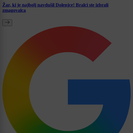
Žar, ki je najbolj navdušil Dolenjce! Bralci ste izbrali
zmagovalca