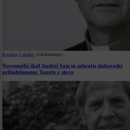
Kronika
Lokalno
|
0 komentarjev
Novomeški škof Andrej Saje in sobratje duhovniki
priljubljenemu Tonetu v slovo