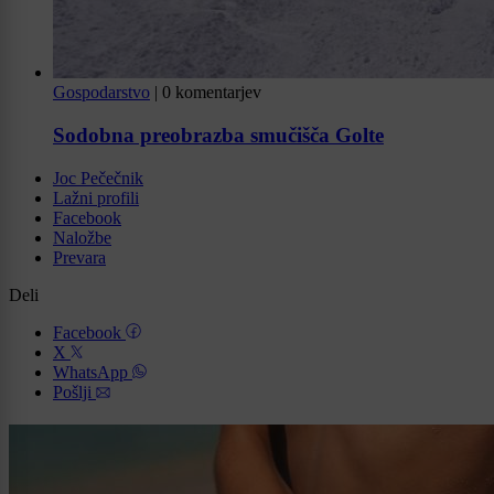
Gospodarstvo
|
0 komentarjev
Sodobna preobrazba smučišča Golte
Joc Pečečnik
Lažni profili
Facebook
Naložbe
Prevara
Deli
Facebook
X
WhatsApp
Pošlji