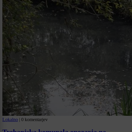
Lokalno
|
0 komentarjev