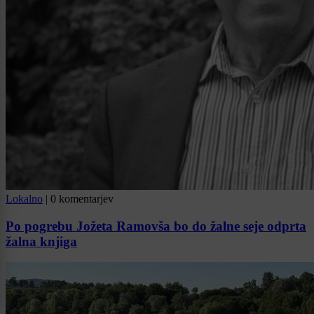
Lokalno
|
0 komentarjev
Po pogrebu Jožeta Ramovša bo do žalne seje odprta
žalna knjiga