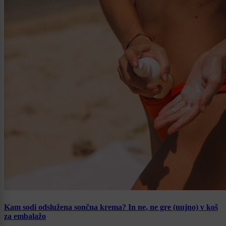
Kam sodi odslužena sončna krema? In ne, ne gre (nujno) v koš
za embalažo