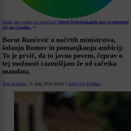
Želite biti vedno na tekočem?
Izberi Dolenjskainfo kot prednostni
vir na Googlu.
Borut Rončević o načrtih ministrstva,
šolanju Romov in pomanjkanju ambicij:
To je prvič, da to javno povem, čeprav o
tej možnosti razmišljam že od začetka
mandata.
Žiga Kastelic
|
6. julij 2026 04:00
v
Intervjuji
Politika