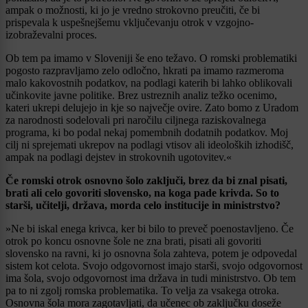
ampak o možnosti, ki jo je vredno strokovno preučiti, če bi
prispevala k uspešnejšemu vključevanju otrok v vzgojno-
izobraževalni proces.
Ob tem pa imamo v Sloveniji še eno težavo. O romski problematiki
pogosto razpravljamo zelo odločno, hkrati pa imamo razmeroma
malo kakovostnih podatkov, na podlagi katerih bi lahko oblikovali
učinkovite javne politike. Brez ustreznih analiz težko ocenimo,
kateri ukrepi delujejo in kje so največje ovire. Zato bomo z Uradom
za narodnosti sodelovali pri naročilu ciljnega raziskovalnega
programa, ki bo podal nekaj pomembnih dodatnih podatkov. Moj
cilj ni sprejemati ukrepov na podlagi vtisov ali ideoloških izhodišč,
ampak na podlagi dejstev in strokovnih ugotovitev.«
Če romski otrok osnovno šolo zaključi, brez da bi znal pisati,
brati ali celo govoriti slovensko, na koga pade krivda. So to
starši, učitelji, država, morda celo institucije in ministrstvo?
»Ne bi iskal enega krivca, ker bi bilo to preveč poenostavljeno. Če
otrok po koncu osnovne šole ne zna brati, pisati ali govoriti
slovensko na ravni, ki jo osnovna šola zahteva, potem je odpovedal
sistem kot celota. Svojo odgovornost imajo starši, svojo odgovornost
ima šola, svojo odgovornost ima država in tudi ministrstvo. Ob tem
pa to ni zgolj romska problematika. To velja za vsakega otroka.
Osnovna šola mora zagotavljati, da učenec ob zaključku doseže