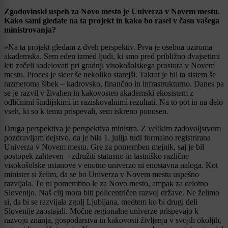
Zgodovinski uspeh za Novo mesto je Univerza v Novem mestu.
Kako sami gledate na ta projekt in kako bo rasel v času vašega
ministrovanja?
»Na ta projekt gledam z dveh perspektiv. Prva je osebna oziroma
akademska. Sem eden izmed ljudi, ki smo pred približno dvajsetimi
leti začeli sodelovati pri gradnji visokošolskega prostora v Novem
mestu. Proces je sicer še nekoliko starejši. Takrat je bil ta sistem še
razmeroma šibek – kadrovsko, finančno in infrastrukturno. Danes pa
se je razvil v živahen in kakovosten akademski ekosistem z
odličnimi študijskimi in raziskovalnimi rezultati. Na to pot in na delo
vseh, ki so k temu prispevali, sem iskreno ponosen.
Druga perspektiva je perspektiva ministra. Z velikim zadovoljstvom
pozdravljam dejstvo, da je bila 1. julija tudi formalno registrirana
Univerza v Novem mestu. Gre za pomemben mejnik, saj je bil
postopek zahteven – združiti statusno in lastniško različne
visokošolske ustanove v enotno univerzo ni enostavna naloga. Kot
minister si želim, da se bo Univerza v Novem mestu uspešno
razvijala. To ni pomembno le za Novo mesto, ampak za celotno
Slovenijo. Naš cilj mora biti policentričen razvoj države. Ne želimo
si, da bi se razvijala zgolj Ljubljana, medtem ko bi drugi deli
Slovenije zaostajali. Močne regionalne univerze prispevajo k
razvoju znanja, gospodarstva in kakovosti življenja v svojih okoljih,