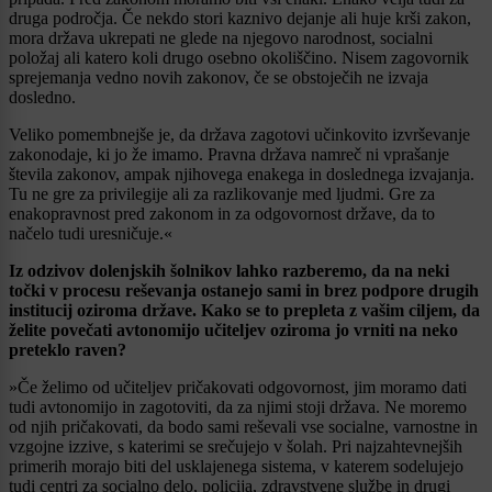
druga področja. Če nekdo stori kaznivo dejanje ali huje krši zakon,
mora država ukrepati ne glede na njegovo narodnost, socialni
položaj ali katero koli drugo osebno okoliščino. Nisem zagovornik
sprejemanja vedno novih zakonov, če se obstoječih ne izvaja
dosledno.
Veliko pomembnejše je, da država zagotovi učinkovito izvrševanje
zakonodaje, ki jo že imamo. Pravna država namreč ni vprašanje
števila zakonov, ampak njihovega enakega in doslednega izvajanja.
Tu ne gre za privilegije ali za razlikovanje med ljudmi. Gre za
enakopravnost pred zakonom in za odgovornost države, da to
načelo tudi uresničuje.«
Iz odzivov dolenjskih šolnikov lahko razberemo, da na neki
točki v procesu reševanja ostanejo sami in brez podpore drugih
institucij oziroma države. Kako se to prepleta z vašim ciljem, da
želite povečati avtonomijo učiteljev oziroma jo vrniti na neko
preteklo raven?
»Če želimo od učiteljev pričakovati odgovornost, jim moramo dati
tudi avtonomijo in zagotoviti, da za njimi stoji država. Ne moremo
od njih pričakovati, da bodo sami reševali vse socialne, varnostne in
vzgojne izzive, s katerimi se srečujejo v šolah. Pri najzahtevnejših
primerih morajo biti del usklajenega sistema, v katerem sodelujejo
tudi centri za socialno delo, policija, zdravstvene službe in drugi