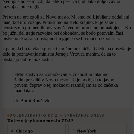
Nedopustno se mi zdi, da lahko peščica ljudi tako dolgo zavira
razvoj celotne regije.
Pri tem ne gre zgolj za Novo mesto. Mi smo od Ljubljane oddaljeni
manj kot uro vožnje. Pomislimo na Belo krajino, ki je zaradi
neustreznih prometnih povezav še vedno prometno odmaknjena. Ko
bo južni del tretje razvojne osi dokončan, se bodo potovalni časi
bistveno skrajšali, dostopnost regije pa se bo močno izboljšala.
Upam, da bo ta vlada projekt končno uresničila. Glede na dosedanje
delo in poznavanje ministra Jerneja Vrtovca menim, da za to
obstajajo dobre možnosti.«
»Ministrstvo za izobraževanje, znanost in mladino
želim preseliti v Novo mesto. To je prvič, da to javno
povem, čeprav o tej možnosti razmišljam že od začetka
mandata.«
dr. Borut Rončević