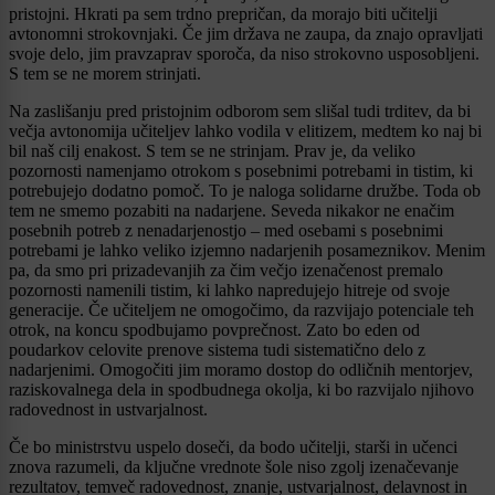
pristojni. Hkrati pa sem trdno prepričan, da morajo biti učitelji
avtonomni strokovnjaki. Če jim država ne zaupa, da znajo opravljati
svoje delo, jim pravzaprav sporoča, da niso strokovno usposobljeni.
S tem se ne morem strinjati.
Na zaslišanju pred pristojnim odborom sem slišal tudi trditev, da bi
večja avtonomija učiteljev lahko vodila v elitizem, medtem ko naj bi
bil naš cilj enakost. S tem se ne strinjam. Prav je, da veliko
pozornosti namenjamo otrokom s posebnimi potrebami in tistim, ki
potrebujejo dodatno pomoč. To je naloga solidarne družbe. Toda ob
tem ne smemo pozabiti na nadarjene. Seveda nikakor ne enačim
posebnih potreb z nenadarjenostjo – med osebami s posebnimi
potrebami je lahko veliko izjemno nadarjenih posameznikov. Menim
pa, da smo pri prizadevanjih za čim večjo izenačenost premalo
pozornosti namenili tistim, ki lahko napredujejo hitreje od svoje
generacije. Če učiteljem ne omogočimo, da razvijajo potenciale teh
otrok, na koncu spodbujamo povprečnost. Zato bo eden od
poudarkov celovite prenove sistema tudi sistematično delo z
nadarjenimi. Omogočiti jim moramo dostop do odličnih mentorjev,
raziskovalnega dela in spodbudnega okolja, ki bo razvijalo njihovo
radovednost in ustvarjalnost.
Če bo ministrstvu uspelo doseči, da bodo učitelji, starši in učenci
znova razumeli, da ključne vrednote šole niso zgolj izenačevanje
rezultatov, temveč radovednost, znanje, ustvarjalnost, delavnost in