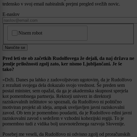
tedensko v svoj email nabiralnik prejmi pregled svežih novic.
E-naslov
CAPTCHA
Nisem robot
Naročite se
Pred leti ste ob začetkih Rudolfovega že dejali, da naj država ne
jemlje priložnosti zgolj zato, ker nismo Ljubljančani. Je še
tako?
»Drži. Danes pa lahko z zadovoljstvom ugotovim, da je Rudolfovo
z rezultati svojega dela dokazalo svojo vrednost. Še preden sem
postal minister, sem opažal, da ga je akademska skupnost sprejela
kot pomembnega partnerja. Rektorji univerz in direktorji
raziskovalnih inštitutov so spoznali, da Rudolfovo ni politično
motiviran projekt ali ideja, ampak uveljavljen javni raziskovalni
zavod. Ob tem je pomembno poudariti, da je Rudolfovo edini javni
raziskovalni zavod s sedežem v vzhodni kohezijski regiji. To je
pomembno tudi z vidika bolj uravnoteženega razvoja Slovenije.
Posebej me veseli, da Rudolfovo ni odvisno zgolj od proračunskih