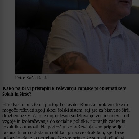
Foto: Sašo Rakić
Kako pa bi vi pristopili k reševanju romske problematike v
šolah in širše?
»Predvsem bi k temu pristopil celovito. Romske problematike ni
mogoče reševati zgolj skozi šolski sistem, saj gre za bistveno širši
družbeni izziv. Zato je nujno tesno sodelovanje več resorjev – od
vzgoje in izobraževanja do socialne politike, notranjih zadev in
lokalnih skupnosti. Na področju izobraževanja sem pripravljen
razmisliti tudi o dodatnih oblikah priprave otrok tam, kjer bi se
pokazalo, da je to potrebno. Ne govorim o že sprejeti odločitvi,