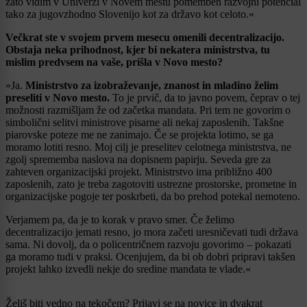
zato vidim v Univerzi v Novem mestu pomemben razvojni potencial
tako za jugovzhodno Slovenijo kot za državo kot celoto.«
Večkrat ste v svojem prvem mesecu omenili decentralizacijo.
Obstaja neka prihodnost, kjer bi nekatera ministrstva, tu
mislim predvsem na vaše, prišla v Novo mesto?
»Ja.
Ministrstvo za izobraževanje, znanost in mladino želim
preseliti v Novo mesto.
To je prvič, da to javno povem, čeprav o tej
možnosti razmišljam že od začetka mandata. Pri tem ne govorim o
simbolični selitvi ministrove pisarne ali nekaj zaposlenih. Takšne
piarovske poteze me ne zanimajo. Če se projekta lotimo, se ga
moramo lotiti resno. Moj cilj je preselitev celotnega ministrstva, ne
zgolj sprememba naslova na dopisnem papirju. Seveda gre za
zahteven organizacijski projekt. Ministrstvo ima približno 400
zaposlenih, zato je treba zagotoviti ustrezne prostorske, prometne in
organizacijske pogoje ter poskrbeti, da bo prehod potekal nemoteno.
Verjamem pa, da je to korak v pravo smer. Če želimo
decentralizacijo jemati resno, jo mora začeti uresničevati tudi država
sama. Ni dovolj, da o policentričnem razvoju govorimo – pokazati
ga moramo tudi v praksi. Ocenjujem, da bi ob dobri pripravi takšen
projekt lahko izvedli nekje do sredine mandata te vlade.«
Želiš biti vedno na tekočem? Prijavi se na novice in dvakrat