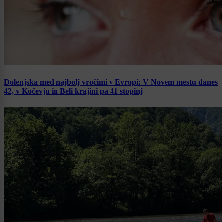
Dolenjska med najbolj vročimi v Evropi: V Novem mestu danes
42, v Kočevju in Beli krajini pa 41 stopinj