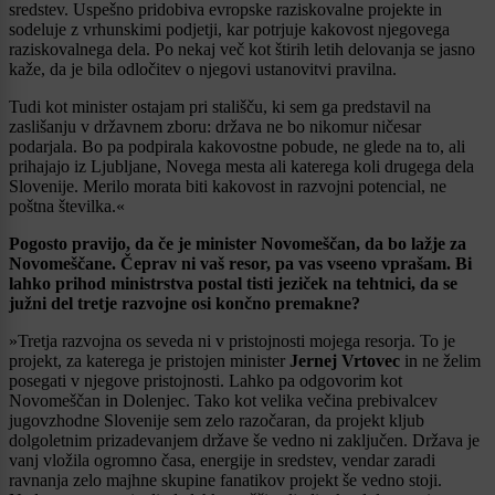
sredstev. Uspešno pridobiva evropske raziskovalne projekte in
sodeluje z vrhunskimi podjetji, kar potrjuje kakovost njegovega
raziskovalnega dela. Po nekaj več kot štirih letih delovanja se jasno
kaže, da je bila odločitev o njegovi ustanovitvi pravilna.
Tudi kot minister ostajam pri stališču, ki sem ga predstavil na
zaslišanju v državnem zboru: država ne bo nikomur ničesar
podarjala. Bo pa podpirala kakovostne pobude, ne glede na to, ali
prihajajo iz Ljubljane, Novega mesta ali katerega koli drugega dela
Slovenije. Merilo morata biti kakovost in razvojni potencial, ne
poštna številka.«
Pogosto pravijo, da če je minister Novomeščan, da bo lažje za
Novomeščane. Čeprav ni vaš resor, pa vas vseeno vprašam. Bi
lahko prihod ministrstva postal tisti jeziček na tehtnici, da se
južni del tretje razvojne osi končno premakne?
»Tretja razvojna os seveda ni v pristojnosti mojega resorja. To je
projekt, za katerega je pristojen minister
Jernej Vrtovec
in ne želim
posegati v njegove pristojnosti. Lahko pa odgovorim kot
Novomeščan in Dolenjec. Tako kot velika večina prebivalcev
jugovzhodne Slovenije sem zelo razočaran, da projekt kljub
dolgoletnim prizadevanjem države še vedno ni zaključen. Država je
vanj vložila ogromno časa, energije in sredstev, vendar zaradi
ravnanja zelo majhne skupine fanatikov projekt še vedno stoji.