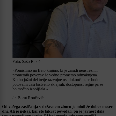
Foto: Sašo Rakić
»Pomislimo na Belo krajino, ki je zaradi neustreznih
prometnih povezav še vedno prometno odmaknjena.
Ko bo južni del tretje razvojne osi dokončan, se bodo
potovalni časi bistveno skrajšali, dostopnost regije pa se
bo močno izboljšala.«
dr. Borut Rončević
Od vašega zaslišanja v državnem zboru je minil že dober mesec
dni. Ali je nekaj, kar ste takrat povedali, pa je javnost dala
temu preveč poudarka. Bi kaj morda celo spremenili?