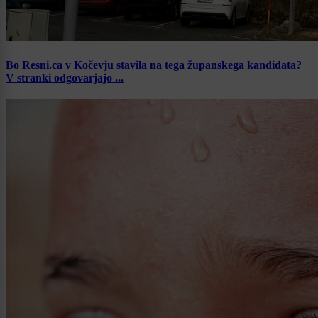
Bo Resni.ca v Kočevju stavila na tega županskega kandidata?
V stranki odgovarjajo ...