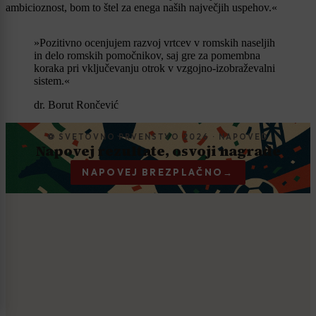
ambicioznost, bom to štel za enega naših največjih uspehov.«
»Pozitivno ocenjujem razvoj vrtcev v romskih naseljih
in delo romskih pomočnikov, saj gre za pomembna
koraka pri vključevanju otrok v vzgojno-izobraževalni
sistem.«
dr. Borut Rončević