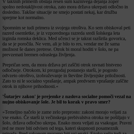
V takšnih primerih obstaja resen sum kaznivega dejanja zoper
spolno nedotakljivost otroka, zato mora država ukrepati odločno in
dosledno. Takšne situacije ne smejo postati nekaj, kar družba
sprejme kot normalno.
Spomnim se tudi primera iz svojega otroštva. Ko sem obiskoval peti
razred osemletke, je iz vzporednega razreda sredi šolskega leta
izginila romska deklica. Med učenci se je takrat razširila govorica,
da se je poročila. Ne vem, ali je bilo to res, vendar me že sama
možnost še danes pretrese. Otrok bi moral hoditi v šolo, ne pa
prevzemati bremen odraslega življenja.
Prepričan sem, da mora država pri zaščiti otrok ravnati bistveno
odločneje. Otrokom, ki prezgodaj postanejo starši, je pogosto
odvzeto otroštvo, izobraževanje in številne življenjske priložnosti.
Zato to ni le socialno vprašanje, ampak predvsem vprašanje zaščite
otrok in njihove prihodnosti.«
'Šutarjev zakon' je prejemke z naslova socialne pomoči vezal na
nujno obiskovanje šole. Je bil to korak v pravo smer?
»Temeljno načelo je zame zelo preprosto: zakoni morajo veljati za
vse enako. Če starši iz večinskega prebivalstva otroka ne pošiljajo v
šolo, država odločno ukrepa. Enako mora veljati za vsakogar. Pravni
red ne more biti odvisen od tega, kateri skupnosti posameznik
pripada. Pred zakonom moramo biti vsi enaki. Enako velja tudi za