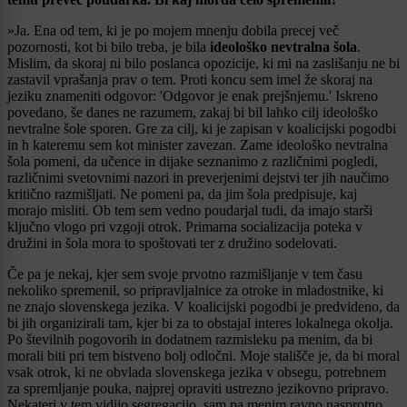
»Ja. Ena od tem, ki je po mojem mnenju dobila precej več
pozornosti, kot bi bilo treba, je bila
ideološko nevtralna šola
.
Mislim, da skoraj ni bilo poslanca opozicije, ki mi na zaslišanju ne bi
zastavil vprašanja prav o tem. Proti koncu sem imel že skoraj na
jeziku znameniti odgovor: 'Odgovor je enak prejšnjemu.' Iskreno
povedano, še danes ne razumem, zakaj bi bil lahko cilj ideološko
nevtralne šole sporen. Gre za cilj, ki je zapisan v koalicijski pogodbi
in h kateremu sem kot minister zavezan. Zame ideološko nevtralna
šola pomeni, da učence in dijake seznanimo z različnimi pogledi,
različnimi svetovnimi nazori in preverjenimi dejstvi ter jih naučimo
kritično razmišljati. Ne pomeni pa, da jim šola predpisuje, kaj
morajo misliti. Ob tem sem vedno poudarjal tudi, da imajo starši
ključno vlogo pri vzgoji otrok. Primarna socializacija poteka v
družini in šola mora to spoštovati ter z družino sodelovati.
Če pa je nekaj, kjer sem svoje prvotno razmišljanje v tem času
nekoliko spremenil, so pripravljalnice za otroke in mladostnike, ki
ne znajo slovenskega jezika. V koalicijski pogodbi je predvideno, da
bi jih organizirali tam, kjer bi za to obstajal interes lokalnega okolja.
Po številnih pogovorih in dodatnem razmisleku pa menim, da bi
morali biti pri tem bistveno bolj odločni. Moje stališče je, da bi moral
vsak otrok, ki ne obvlada slovenskega jezika v obsegu, potrebnem
za spremljanje pouka, najprej opraviti ustrezno jezikovno pripravo.
Nekateri v tem vidijo segregacijo, sam pa menim ravno nasprotno.