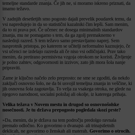
temeljne standarde znanja. Če jih ne, si moramo iskreno priznati, da
imamo težavo.
V zadnjih desetletjih smo pogosto dajali prevelik poudarek temu, da
vsi napredujejo in da so statistični kazalniki čim lepši. Sam menim,
da to ni prava pot. Če učenec ne dosega minimalnih standardov
znanja, mu ne pomagamo s tem, da ga zgolj premaknemo v
naslednji razred. S tem težavo samo prestavljamo naprej. Sem
nasprotnik pristopa, po katerem se učitelji neformalno kaznujejo, če
vsi učenci ne izdelajo razreda ali če niso vsi odličnjaki. Prav tako
menim, da pretirano permisivna vzgoja otrokom ne koristi. Življenje
je polno zahtev, odgovornosti in izzivov, zato jih mora šola nanje
pripraviti.
Zame je ključno načelo zelo preprosto: ne sme se zgoditi, da nekdo
zaključi osnovno šolo, ne da bi usvojil temeljna znanja in veščine, ki
jih osnovna šola zagotavlja. To velja za vsakega otroka, ne glede na
njegovo narodnost, socialni položaj ali okolje, iz katerega prihaja.
Velika težava v Novem mestu in drugod so osnovnošolske
nosečnosti. Je tu država prepogosto pogledala skozi prste?
»Da, menim, da je država na tem področju predolgo ravnala
premalo odločno. Ko govorimo o dvanajst- ali trinajstletnih
deklicah, ne govorimo o ženskah ali materah.
Govorimo o otrocih.