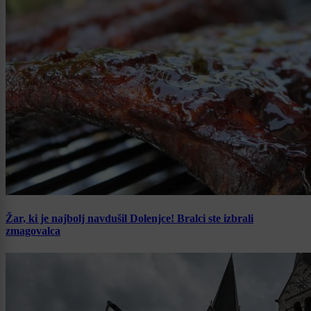
Žar, ki je najbolj navdušil Dolenjce! Bralci ste izbrali
zmagovalca