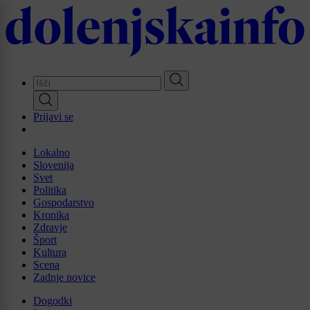
Skip
to
main
content
Prijavi se
Lokalno
Slovenija
Svet
Politika
Gospodarstvo
Kronika
Zdravje
Šport
Kultura
Scena
Zadnje novice
Dogodki