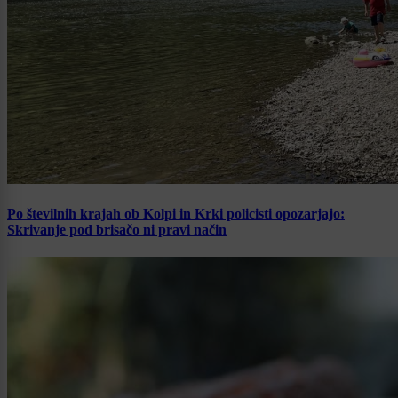
Po številnih krajah ob Kolpi in Krki policisti opozarjajo:
Skrivanje pod brisačo ni pravi način