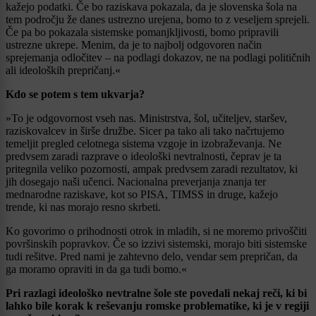
kažejo podatki. Če bo raziskava pokazala, da je slovenska šola na
tem področju že danes ustrezno urejena, bomo to z veseljem sprejeli.
Če pa bo pokazala sistemske pomanjkljivosti, bomo pripravili
ustrezne ukrepe. Menim, da je to najbolj odgovoren način
sprejemanja odločitev – na podlagi dokazov, ne na podlagi političnih
ali ideoloških prepričanj.«
Kdo se potem s tem ukvarja?
»To je odgovornost vseh nas. Ministrstva, šol, učiteljev, staršev,
raziskovalcev in širše družbe. Sicer pa tako ali tako načrtujemo
temeljit pregled celotnega sistema vzgoje in izobraževanja. Ne
predvsem zaradi razprave o ideološki nevtralnosti, čeprav je ta
pritegnila veliko pozornosti, ampak predvsem zaradi rezultatov, ki
jih dosegajo naši učenci. Nacionalna preverjanja znanja ter
mednarodne raziskave, kot so PISA, TIMSS in druge, kažejo
trende, ki nas morajo resno skrbeti.
Ko govorimo o prihodnosti otrok in mladih, si ne moremo privoščiti
površinskih popravkov. Če so izzivi sistemski, morajo biti sistemske
tudi rešitve. Pred nami je zahtevno delo, vendar sem prepričan, da
ga moramo opraviti in da ga tudi bomo.«
Pri razlagi ideološko nevtralne šole ste povedali nekaj reči, ki bi
lahko bile korak k reševanju romske problematike, ki je v regiji