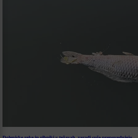
Dolenjske reke in ribniki v težavah, zaradi suše prepovedujejo