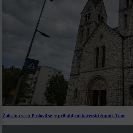
Žalostna vest: Poslovil se je priljubljeni kočevski župnik Tone