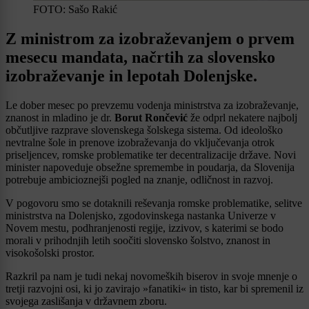
FOTO: Sašo Rakić
Z ministrom za izobraževanjem o prvem
mesecu mandata, načrtih za slovensko
izobraževanje in lepotah Dolenjske.
Le dober mesec po prevzemu vodenja ministrstva za izobraževanje,
znanost in mladino je dr.
Borut Rončević
že odprl nekatere najbolj
občutljive razprave slovenskega šolskega sistema. Od ideološko
nevtralne šole in prenove izobraževanja do vključevanja otrok
priseljencev, romske problematike ter decentralizacije države. Novi
minister napoveduje obsežne spremembe in poudarja, da Slovenija
potrebuje ambicioznejši pogled na znanje, odličnost in razvoj.
V pogovoru smo se dotaknili reševanja romske problematike, selitve
ministrstva na Dolenjsko, zgodovinskega nastanka Univerze v
Novem mestu, podhranjenosti regije, izzivov, s katerimi se bodo
morali v prihodnjih letih soočiti slovensko šolstvo, znanost in
visokošolski prostor.
Razkril pa nam je tudi nekaj novomeških biserov in svoje mnenje o
tretji razvojni osi, ki jo zavirajo »fanatiki« in tisto, kar bi spremenil iz
svojega zaslišanja v državnem zboru.