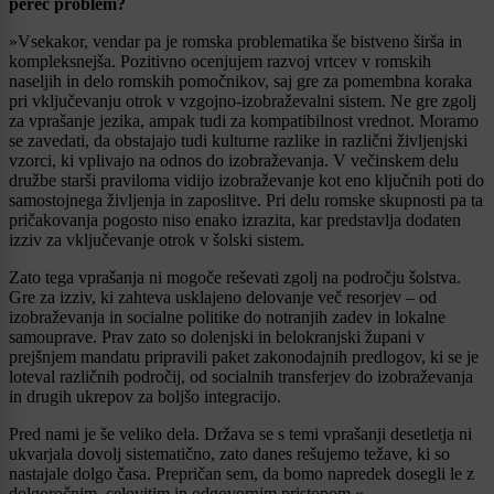
pereč problem?
»Vsekakor, vendar pa je romska problematika še bistveno širša in
kompleksnejša. Pozitivno ocenjujem razvoj vrtcev v romskih
naseljih in delo romskih pomočnikov, saj gre za pomembna koraka
pri vključevanju otrok v vzgojno-izobraževalni sistem. Ne gre zgolj
za vprašanje jezika, ampak tudi za kompatibilnost vrednot. Moramo
se zavedati, da obstajajo tudi kulturne razlike in različni življenjski
vzorci, ki vplivajo na odnos do izobraževanja. V večinskem delu
družbe starši praviloma vidijo izobraževanje kot eno ključnih poti do
samostojnega življenja in zaposlitve. Pri delu romske skupnosti pa ta
pričakovanja pogosto niso enako izrazita, kar predstavlja dodaten
izziv za vključevanje otrok v šolski sistem.
Zato tega vprašanja ni mogoče reševati zgolj na področju šolstva.
Gre za izziv, ki zahteva usklajeno delovanje več resorjev – od
izobraževanja in socialne politike do notranjih zadev in lokalne
samouprave. Prav zato so dolenjski in belokranjski župani v
prejšnjem mandatu pripravili paket zakonodajnih predlogov, ki se je
loteval različnih področij, od socialnih transferjev do izobraževanja
in drugih ukrepov za boljšo integracijo.
Pred nami je še veliko dela. Država se s temi vprašanji desetletja ni
ukvarjala dovolj sistematično, zato danes rešujemo težave, ki so
nastajale dolgo časa. Prepričan sem, da bomo napredek dosegli le z
dolgoročnim, celovitim in odgovornim pristopom.«