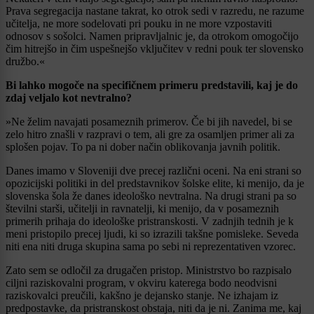
Prava segregacija nastane takrat, ko otrok sedi v razredu, ne razume
učitelja, ne more sodelovati pri pouku in ne more vzpostaviti
odnosov s sošolci. Namen pripravljalnic je, da otrokom omogočijo
čim hitrejšo in čim uspešnejšo vključitev v redni pouk ter slovensko
družbo.«
Bi lahko mogoče na specifičnem primeru predstavili, kaj je do
zdaj veljalo kot nevtralno?
»Ne želim navajati posameznih primerov. Če bi jih navedel, bi se
zelo hitro znašli v razpravi o tem, ali gre za osamljen primer ali za
splošen pojav. To pa ni dober način oblikovanja javnih politik.
Danes imamo v Sloveniji dve precej različni oceni. Na eni strani so
opozicijski politiki in del predstavnikov šolske elite, ki menijo, da je
slovenska šola že danes ideološko nevtralna. Na drugi strani pa so
številni starši, učitelji in ravnatelji, ki menijo, da v posameznih
primerih prihaja do ideološke pristranskosti. V zadnjih tednih je k
meni pristopilo precej ljudi, ki so izrazili takšne pomisleke. Seveda
niti ena niti druga skupina sama po sebi ni reprezentativen vzorec.
Zato sem se odločil za drugačen pristop. Ministrstvo bo razpisalo
ciljni raziskovalni program, v okviru katerega bodo neodvisni
raziskovalci preučili, kakšno je dejansko stanje. Ne izhajam iz
predpostavke, da pristranskost obstaja, niti da je ni. Zanima me, kaj