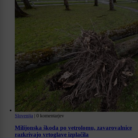
Slovenija
|
0 komentarjev
Milijonska škoda po vetrolomu, zavarovalnice
razkrivajo vrtoglave izplačila