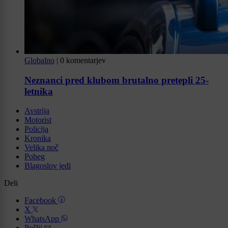
Globalno
|
0 komentarjev
Neznanci pred klubom brutalno pretepli 25-
letnika
Avstrija
Motorist
Policija
Kronika
Velika noč
Pobeg
Blagoslov jedi
Deli
Facebook
X
WhatsApp
Pošlji