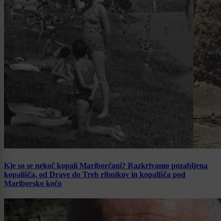
Kje so se nekoč kopali Mariborčani? Razkrivamo pozabljena
kopališča, od Drave do Treh ribnikov in kopališča pod
Mariborsko kočo