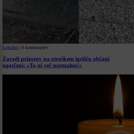
Lokalno
|
0 komentarjev
Zaradi prizorov na otroškem igrišču občani
ogorčeni: »To ni več normalno!«