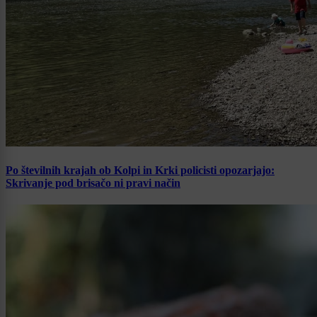
Po številnih krajah ob Kolpi in Krki policisti opozarjajo:
Skrivanje pod brisačo ni pravi način