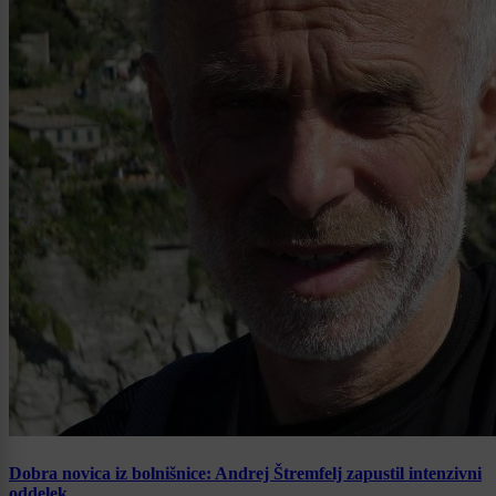
Dobra novica iz bolnišnice: Andrej Štremfelj zapustil intenzivni
oddelek