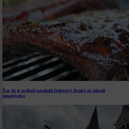
Žar, ki je najbolj navdušil Dolenjce! Bralci ste izbrali
zmagovalca