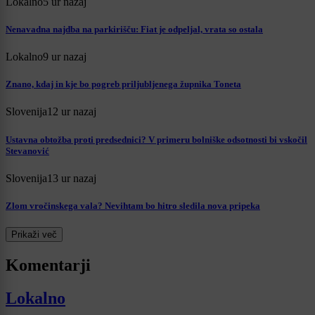
Lokalno
5 ur nazaj
Nenavadna najdba na parkirišču: Fiat je odpeljal, vrata so ostala
Lokalno
9 ur nazaj
Znano, kdaj in kje bo pogreb priljubljenega župnika Toneta
Slovenija
12 ur nazaj
Ustavna obtožba proti predsednici? V primeru bolniške odsotnosti bi vskočil
Stevanović
Slovenija
13 ur nazaj
Zlom vročinskega vala? Nevihtam bo hitro sledila nova pripeka
Prikaži več
Komentarji
Lokalno