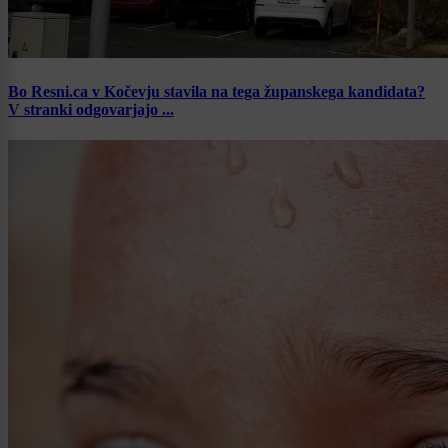
Bo Resni.ca v Kočevju stavila na tega županskega kandidata?
V stranki odgovarjajo ...