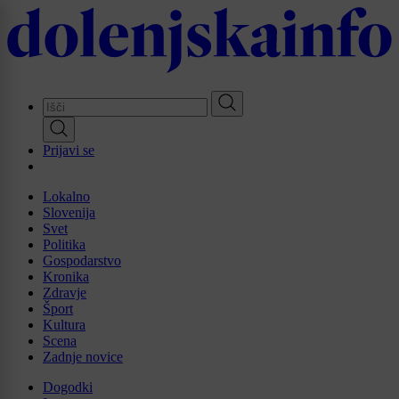
Skip
to
main
content
Prijavi se
Lokalno
Slovenija
Svet
Politika
Gospodarstvo
Kronika
Zdravje
Šport
Kultura
Scena
Zadnje novice
Dogodki