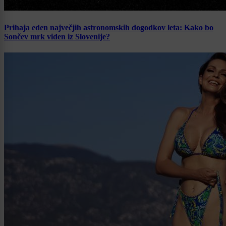
Prihaja eden največjih astronomskih dogodkov leta: Kako bo
Sončev mrk viden iz Slovenije?