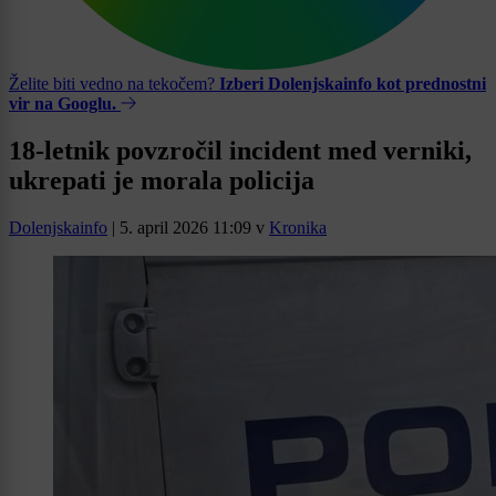
Želite biti vedno na tekočem?
Izberi Dolenjskainfo kot prednostni
vir na Googlu.
18-letnik povzročil incident med verniki,
ukrepati je morala policija
Dolenjskainfo
|
5. april 2026 11:09
v
Kronika