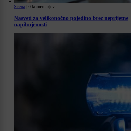
Scena
|
0 komentarjev
Nasveti za velikonočno pojedino brez neprijetne
napihnjenosti