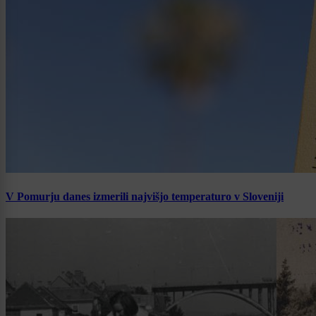
V Pomurju danes izmerili najvišjo temperaturo v Sloveniji