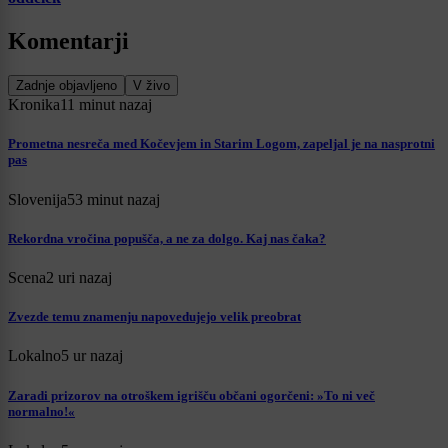
Komentarji
Zadnje objavljeno
V živo
Kronika
11 minut nazaj
Prometna nesreča med Kočevjem in Starim Logom, zapeljal je na nasprotni
pas
Slovenija
53 minut nazaj
Rekordna vročina popušča, a ne za dolgo. Kaj nas čaka?
Scena
2 uri nazaj
Zvezde temu znamenju napovedujejo velik preobrat
Lokalno
5 ur nazaj
Zaradi prizorov na otroškem igrišču občani ogorčeni: »To ni več
normalno!«