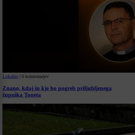
Lokalno
|
0 komentarjev
Znano, kdaj in kje bo pogreb priljubljenega
župnika Toneta