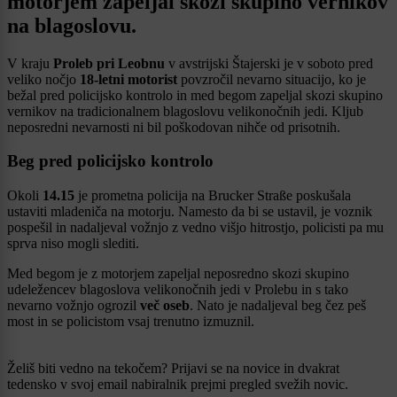
motorjem zapeljal skozi skupino vernikov
na blagoslovu.
V kraju
Proleb pri Leobnu
v avstrijski Štajerski je v soboto pred
veliko nočjo
18-letni motorist
povzročil nevarno situacijo, ko je
bežal pred policijsko kontrolo in med begom zapeljal skozi skupino
vernikov na tradicionalnem blagoslovu velikonočnih jedi. Kljub
neposredni nevarnosti ni bil poškodovan nihče od prisotnih.
Beg pred policijsko kontrolo
Okoli
14.15
je prometna policija na Brucker Straße poskušala
ustaviti mladeniča na motorju. Namesto da bi se ustavil, je voznik
pospešil in nadaljeval vožnjo z vedno višjo hitrostjo, policisti pa mu
sprva niso mogli slediti.
Med begom je z motorjem zapeljal neposredno skozi skupino
udeležencev blagoslova velikonočnih jedi v Prolebu in s tako
nevarno vožnjo ogrozil
več oseb
. Nato je nadaljeval beg čez peš
most in se policistom vsaj trenutno izmuznil.
Želiš biti vedno na tekočem? Prijavi se na novice in dvakrat
tedensko v svoj email nabiralnik prejmi pregled svežih novic.