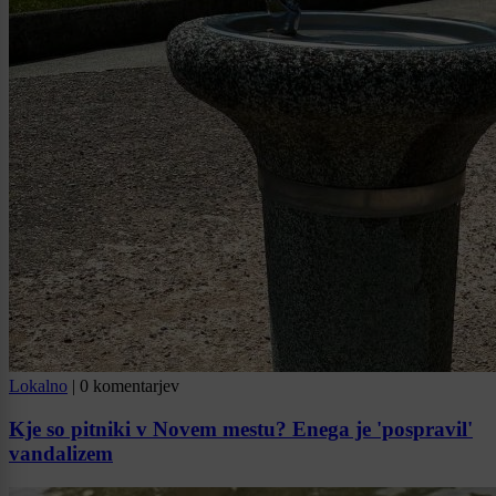
Lokalno
|
0 komentarjev
Kje so pitniki v Novem mestu? Enega je 'pospravil'
vandalizem