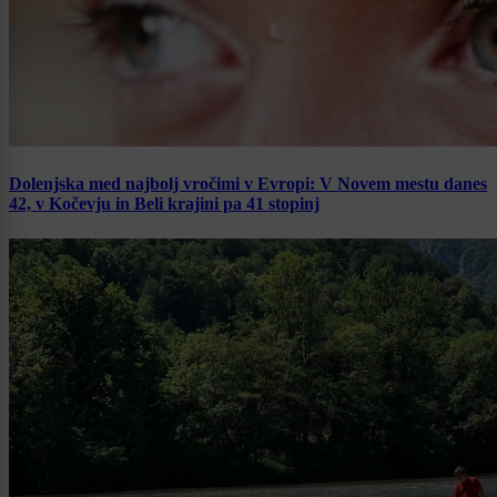
Dolenjska med najbolj vročimi v Evropi: V Novem mestu danes
42, v Kočevju in Beli krajini pa 41 stopinj