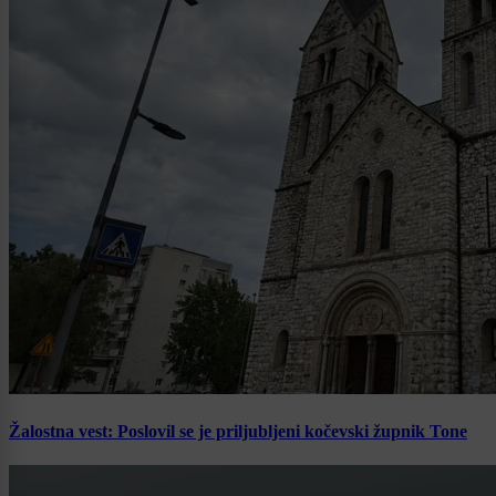
Žalostna vest: Poslovil se je priljubljeni kočevski župnik Tone