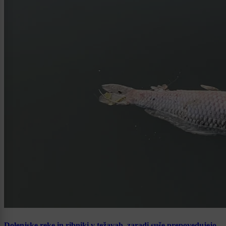
Dolenjske reke in ribniki v težavah, zaradi suše prepovedujejo