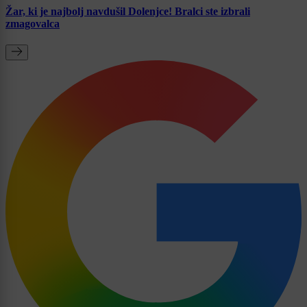
Žar, ki je najbolj navdušil Dolenjce! Bralci ste izbrali
zmagovalca