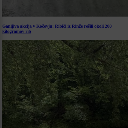
Ganljiva akcija v Kočevju: Ribiči iz Rinže rešili okoli 200
kilogramov rib