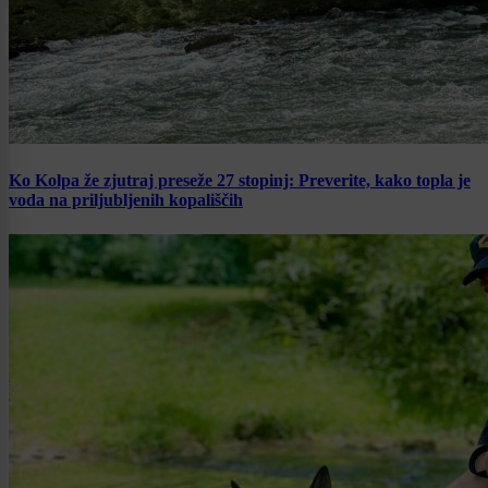
Ko Kolpa že zjutraj preseže 27 stopinj: Preverite, kako topla je
voda na priljubljenih kopališčih