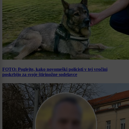
FOTO: Poglejte, kako novomeški policisti v tej vročini
poskrbijo za svoje štirinožne sodelavce