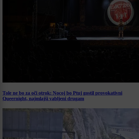
Tole ne bo za oči otrok: Nocoj bo Ptuj gostil provokativni
Queernight, najmlajši vabljeni drugam