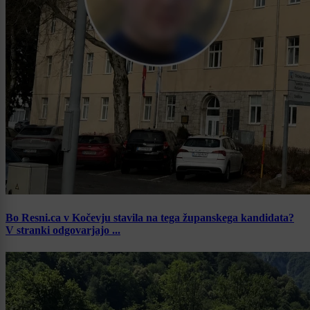
Bo Resni.ca v Kočevju stavila na tega županskega kandidata?
V stranki odgovarjajo ...