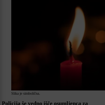
Slika je simbolična.
Policija še vedno išče osumljenca za