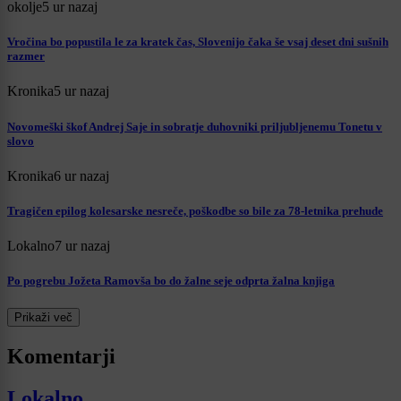
okolje
5 ur nazaj
Vročina bo popustila le za kratek čas, Slovenijo čaka še vsaj deset dni sušnih
razmer
Kronika
5 ur nazaj
Novomeški škof Andrej Saje in sobratje duhovniki priljubljenemu Tonetu v
slovo
Kronika
6 ur nazaj
Tragičen epilog kolesarske nesreče, poškodbe so bile za 78-letnika prehude
Lokalno
7 ur nazaj
Po pogrebu Jožeta Ramovša bo do žalne seje odprta žalna knjiga
Prikaži več
Komentarji
Lokalno