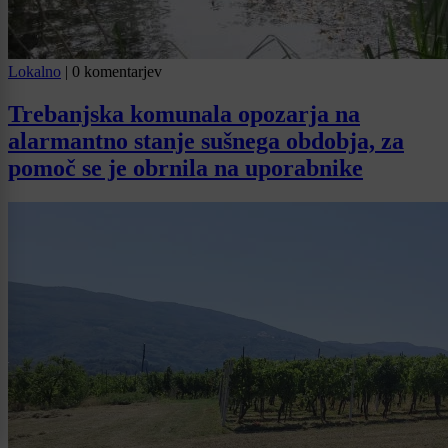
Lokalno
|
0 komentarjev
Trebanjska komunala opozarja na
alarmantno stanje sušnega obdobja, za
pomoč se je obrnila na uporabnike