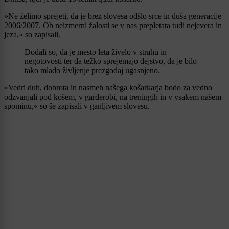
»Ne želimo sprejeti, da je brez slovesa odšlo srce in duša generacije
2006/2007. Ob neizmerni žalosti se v nas prepletata tudi nejevera in
jeza,« so zapisali.
Dodali so, da je mesto leta živelo v strahu in
negotovosti ter da težko sprejemajo dejstvo, da je bilo
tako mlado življenje prezgodaj ugasnjeno.
»Vedri duh, dobrota in nasmeh našega košarkarja bodo za vedno
odzvanjali pod košem, v garderobi, na treningih in v vsakem našem
spominu,« so še zapisali v ganljivem slovesu.