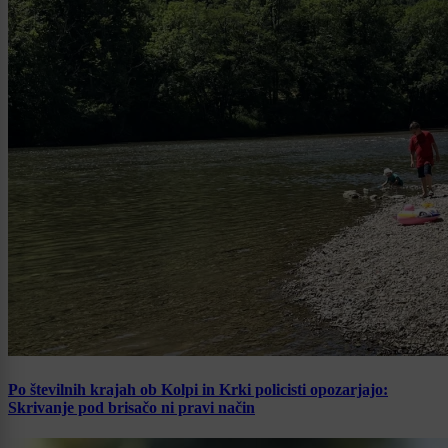
Po številnih krajah ob Kolpi in Krki policisti opozarjajo:
Skrivanje pod brisačo ni pravi način