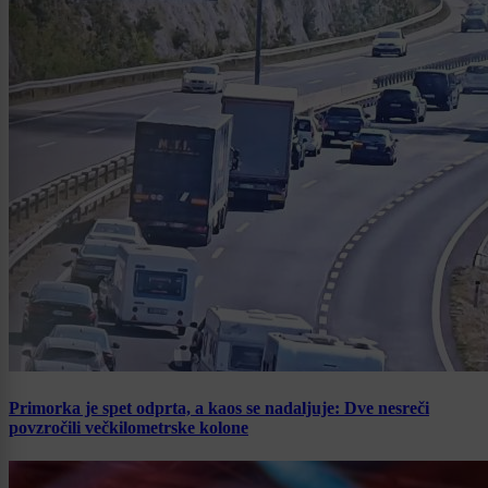
Primorka je spet odprta, a kaos se nadaljuje: Dve nesreči
povzročili večkilometrske kolone