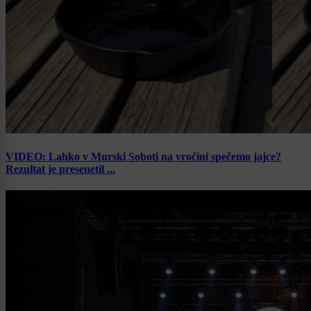
VIDEO: Lahko v Murski Soboti na vročini spečemo jajce?
Rezultat je presenetil ...