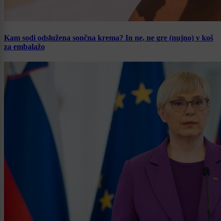
Kam sodi odslužena sončna krema? In ne, ne gre (nujno) v koš
za embalažo