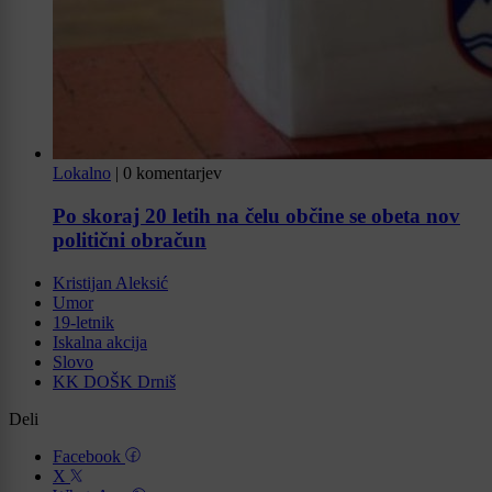
Lokalno
|
0 komentarjev
Po skoraj 20 letih na čelu občine se obeta nov
politični obračun
Kristijan Aleksić
Umor
19-letnik
Iskalna akcija
Slovo
KK DOŠK Drniš
Deli
Facebook
X