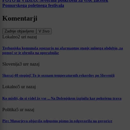
FOTO in VIDEO: Severina poskrbela za vroč začetek
Pomurskega poletnega festivala
Komentarji
Zadnje objavljeno
V živo
Lokalno
2 uri nazaj
Trebanjska komunala opozarja na alarmantno stanje sušnega obdobja, za
pomoč se je obrnila na uporabnike
Slovenija
3 ure nazaj
Skoraj 40 stopinj! To je seznam temperaturnih rekordov po Sloveniji
Lokalno
5 ur nazaj
Ko misliš, da si videl že vse ... Na Dolenjskem izginila kar pokošena trava
Politika
5 ur nazaj
Pirc Musarjeva objavila odpustno pismo in odgovorila na govorice