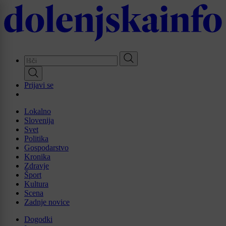
Skip
to
main
content
Prijavi se
Lokalno
Slovenija
Svet
Politika
Gospodarstvo
Kronika
Zdravje
Šport
Kultura
Scena
Zadnje novice
Dogodki