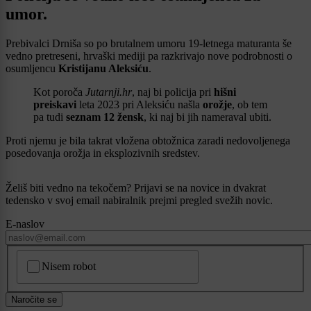
umor.
Prebivalci Drniša so po brutalnem umoru 19-letnega maturanta še
vedno pretreseni, hrvaški mediji pa razkrivajo nove podrobnosti o
osumljencu
Kristijanu Aleksiću
.
Kot poroča
Jutarnji.hr
, naj bi policija pri
hišni
preiskavi
leta 2023 pri Aleksiću našla
orožje
, ob tem
pa tudi
seznam 12 žensk
, ki naj bi jih nameraval ubiti.
Proti njemu je bila takrat vložena obtožnica zaradi nedovoljenega
posedovanja orožja in eksplozivnih sredstev.
Želiš biti vedno na tekočem? Prijavi se na novice in dvakrat
tedensko v svoj email nabiralnik prejmi pregled svežih novic.
E-naslov
CAPTCHA
Nisem robot
Naročite se