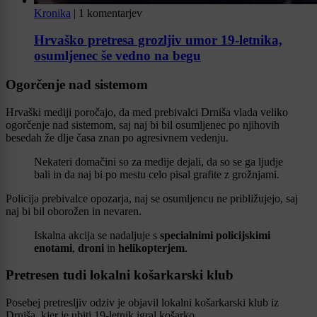
Kronika
|
1 komentarjev
Hrvaško pretresa grozljiv umor 19-letnika,
osumljenec še vedno na begu
Ogorčenje nad sistemom
Hrvaški mediji poročajo, da med prebivalci Drniša vlada veliko
ogorčenje nad sistemom, saj naj bi bil osumljenec po njihovih
besedah že dlje časa znan po agresivnem vedenju.
Nekateri domačini so za medije dejali, da so se ga ljudje
bali in da naj bi po mestu celo pisal grafite z grožnjami.
Policija prebivalce opozarja, naj se osumljencu ne približujejo, saj
naj bi bil oborožen in nevaren.
Iskalna akcija se nadaljuje s
specialnimi policijskimi
enotami
,
droni
in
helikopterjem
.
Pretresen tudi lokalni košarkarski klub
Posebej pretresljiv odziv je objavil lokalni košarkarski klub iz
Drniša, kjer je ubiti 19-letnik igral košarko.