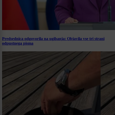
Predsednica odgovorila na ugibanja: Objavila vse tri strani
odpustnega pisma