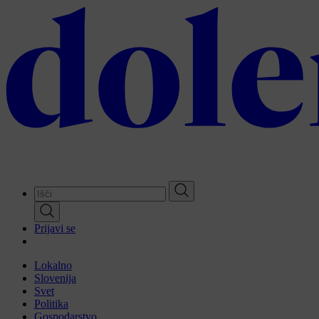
Skip
to
main
content
Prijavi se
Lokalno
Slovenija
Svet
Politika
Gospodarstvo