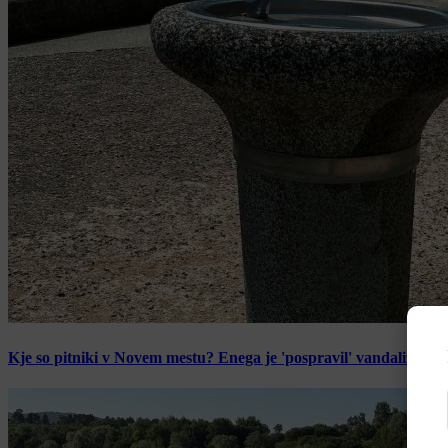
Kje so pitniki v Novem mestu? Enega je 'pospravil' vandalizem