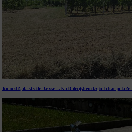
Ko misliš, da si videl že vse ... Na Dolenjskem izginila kar pokoše