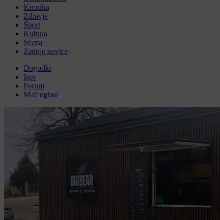
Kronika
Zdravje
Šport
Kultura
Scena
Zadnje novice
Dogodki
Igre
Forum
Mali oglasi