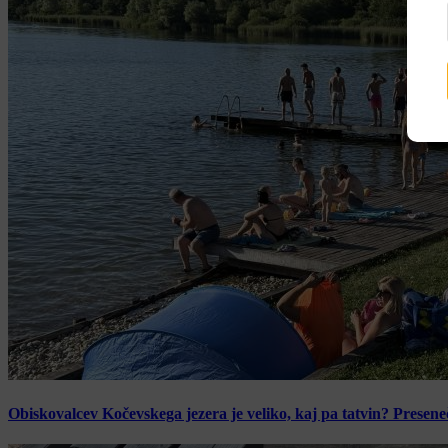
Obiskovalcev Kočevskega jezera je veliko, kaj pa tatvin? Presen