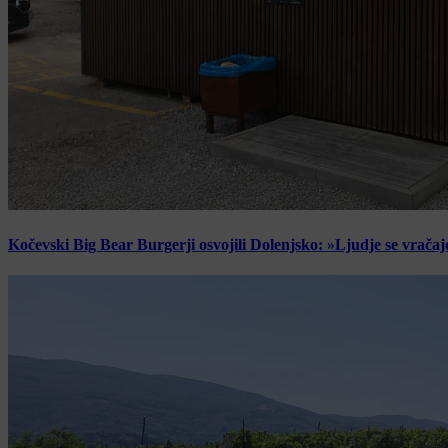
Kočevski Big Bear Burgerji osvojili Dolenjsko: »Ljudje se vračaj