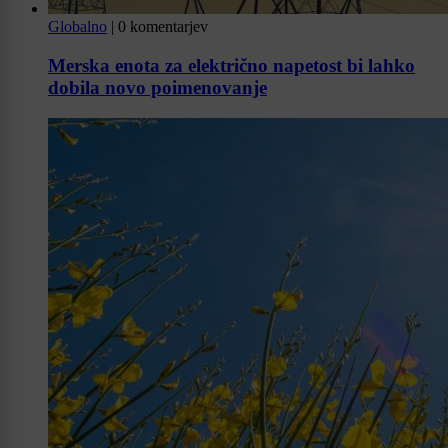
Globalno
|
0 komentarjev
Merska enota za električno napetost bi lahko
dobila novo poimenovanje