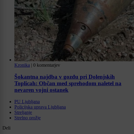
Kronika
|
0 komentarjev
Šokantna najdba v gozdu pri Dolenjskih
Toplicah: Občan med sprehodom naletel na
nevaren vojni ostanek
PU Ljubljana
Policijska uprava Ljubljana
Streljanje
Strelno orožje
Deli