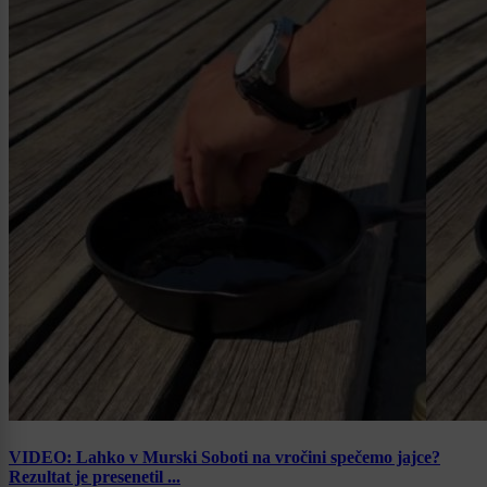
VIDEO: Lahko v Murski Soboti na vročini spečemo jajce?
Rezultat je presenetil ...