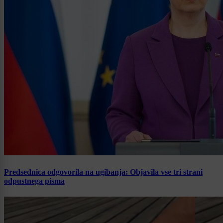
Predsednica odgovorila na ugibanja: Objavila vse tri strani
odpustnega pisma