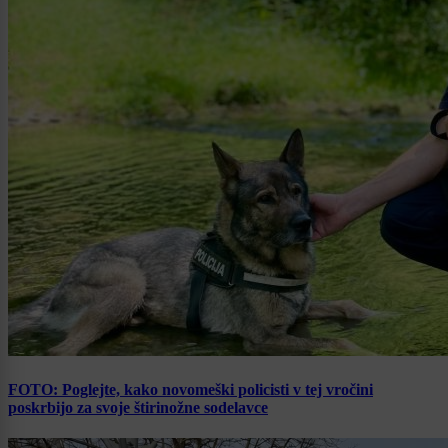
FOTO: Poglejte, kako novomeški policisti v tej vročini
poskrbijo za svoje štirinožne sodelavce