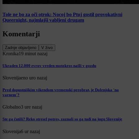
Tole ne bo za oči otrok: Nocoj bo Ptuj gostil provokativni
Queernight, najmlajši vabljeni drugam
Komentarji
Zadnje objavljeno
V živo
Kronika
19 minut nazaj
Ukraden 12.000 evrov vreden motokros našli v gozdu
Slovenija
eno uro nazaj
Pred dopustniškim vikendom vremenski preobrat, je Dolenjska 'na
varnem'?
Globalno
3 ure nazaj
Ste ga čutili? Reko stresel potres, zaznali so ga tudi na jugu Slovenije
Slovenija
6 ur nazaj