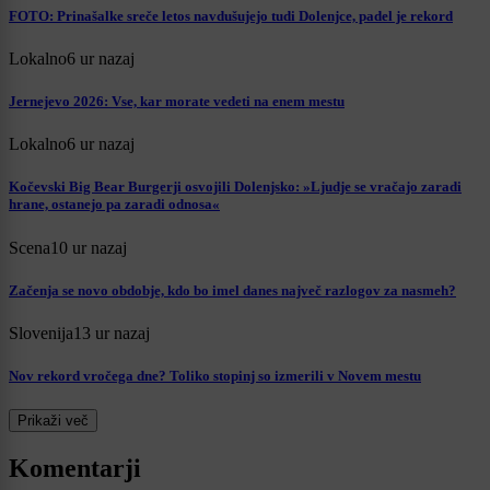
FOTO: Prinašalke sreče letos navdušujejo tudi Dolenjce, padel je rekord
Lokalno
6 ur nazaj
Jernejevo 2026: Vse, kar morate vedeti na enem mestu
Lokalno
6 ur nazaj
Kočevski Big Bear Burgerji osvojili Dolenjsko: »Ljudje se vračajo zaradi
hrane, ostanejo pa zaradi odnosa«
Scena
10 ur nazaj
Začenja se novo obdobje, kdo bo imel danes največ razlogov za nasmeh?
Slovenija
13 ur nazaj
Nov rekord vročega dne? Toliko stopinj so izmerili v Novem mestu
Prikaži več
Komentarji