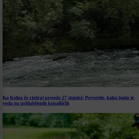
Ko Kolpa že zjutraj preseže 27 stopinj: Preverite, kako topla je
voda na priljubljenih kopališčih