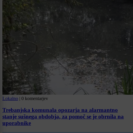
Lokalno
|
0 komentarjev
Trebanjska komunala opozarja na alarmantno
stanje sušnega obdobja, za pomoč se je obrnila na
uporabnike