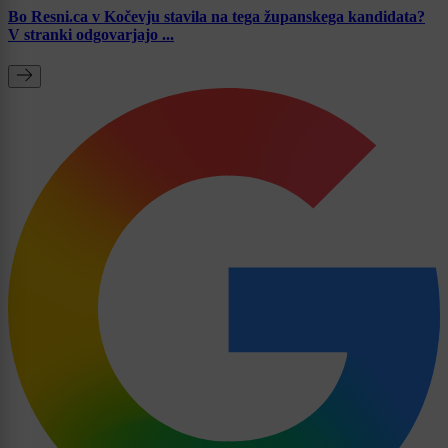
Bo Resni.ca v Kočevju stavila na tega županskega kandidata?
V stranki odgovarjajo ...