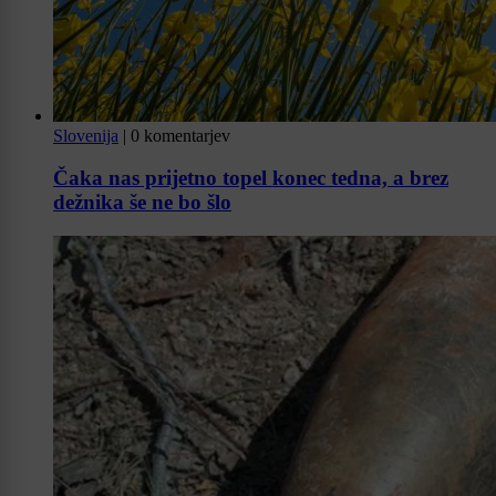
Slovenija
|
0 komentarjev
Čaka nas prijetno topel konec tedna, a brez
dežnika še ne bo šlo