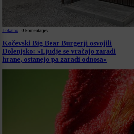
Lokalno
|
0 komentarjev
Kočevski Big Bear Burgerji osvojili
Dolenjsko: »Ljudje se vračajo zaradi
hrane, ostanejo pa zaradi odnosa«