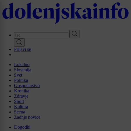
Skip
to
main
content
Prijavi se
Lokalno
Slovenija
Svet
Politika
Gospodarstvo
Kronika
Zdravje
Šport
Kultura
Scena
Zadnje novice
Dogodki