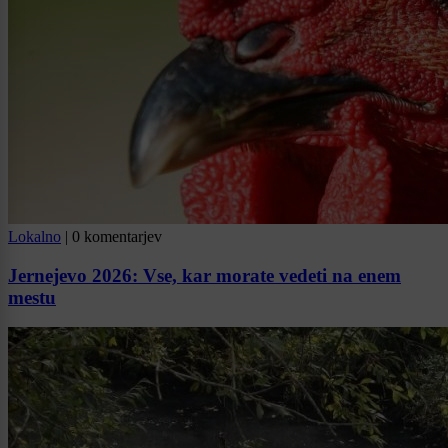
Lokalno
|
0 komentarjev
Jernejevo 2026: Vse, kar morate vedeti na enem
mestu