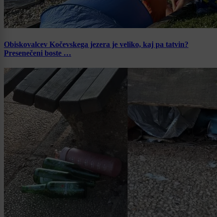
Obiskovalcev Kočevskega jezera je veliko, kaj pa tatvin?
Presenečeni boste …