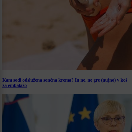
Kam sodi odslužena sončna krema? In ne, ne gre (nujno) v koš
za embalažo