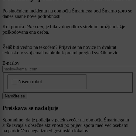
Po sinočnjem incidentu na območju Šmartnega pod Šmarno goro so
danes znane nove podrobnosti.
Kot poroča
24ur.com
, je bila v dogodku s strelnim orožjem lažje
poškodovana ena oseba.
Želiš biti vedno na tekočem? Prijavi se na novice in dvakrat
tedensko v svoj email nabiralnik prejmi pregled svežih novic.
E-naslov
CAPTCHA
Nisem robot
Naročite se
Preiskava se nadaljuje
Spomnimo, da je policija v petek zvečer na območju Šmartnega in
širše izvajala obsežne aktivnosti po prijavi spora med več osebami
na parkirišču enega izmed gostinskih lokalov.