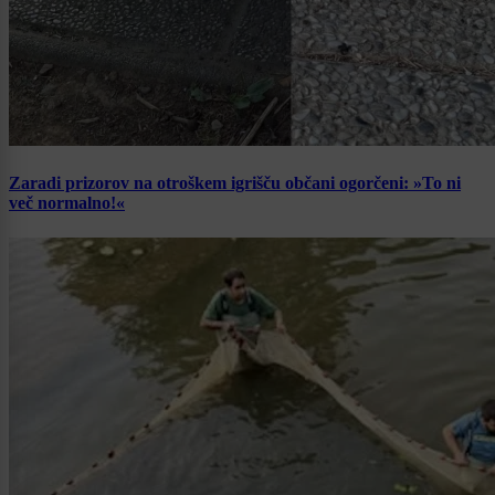
Zaradi prizorov na otroškem igrišču občani ogorčeni: »To ni
več normalno!«