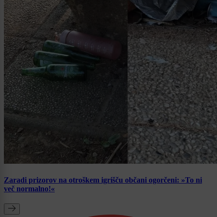
Zaradi prizorov na otroškem igrišču občani ogorčeni: »To ni
več normalno!«