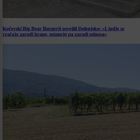
Kočevski Big Bear Burgerji osvojili Dolenjsko: »Ljudje se
vračajo zaradi hrane, ostanejo pa zaradi odnosa«