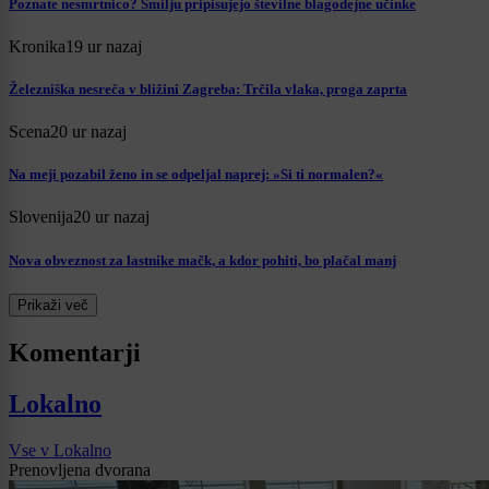
Poznate nesmrtnico? Smilju pripisujejo številne blagodejne učinke
Kronika
19 ur nazaj
Železniška nesreča v bližini Zagreba: Trčila vlaka, proga zaprta
Scena
20 ur nazaj
Na meji pozabil ženo in se odpeljal naprej: »Si ti normalen?«
Slovenija
20 ur nazaj
Nova obveznost za lastnike mačk, a kdor pohiti, bo plačal manj
Prikaži več
Komentarji
Lokalno
Vse v Lokalno
Prenovljena dvorana