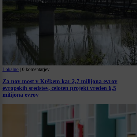
Lokalno
|
0 komentarjev
Za nov most v Krškem kar 2,7 milijona evrov
evropskih sredstev, celoten projekt vreden 6,5
milijona evrov