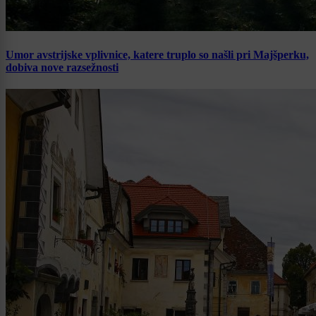
Umor avstrijske vplivnice, katere truplo so našli pri Majšperku,
dobiva nove razsežnosti