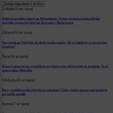
Zadnje objavljeno
V živo
Lokalno
3 ure nazaj
Odlični sosedski odnosi na Dolenjskem: Trimo ob koncu petnajstletne
pogodbe prenavlja športno dvorano v Mokronogu
Zdravje
14 ur nazaj
Nov trend na TikToku, ki skrbi strokovnjake: Ali so injekcije za porjavitev
resnične?
Šport
16 ur nazaj
Klara Lukan bo na evropskem prvenstvu ena od favoritk za medaljo: To je
napovedala Dolenjka
Globalno
16 ur nazaj
Brez vozniškega dovoljenja za volanom? Tako visoko kazen vam napišejo
pri naših sosedih
Scena
17 ur nazaj