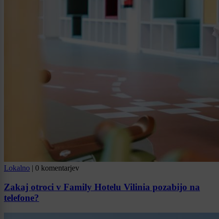
Lokalno
|
0 komentarjev
Zakaj otroci v Family Hotelu Vilinia pozabijo na
telefone?