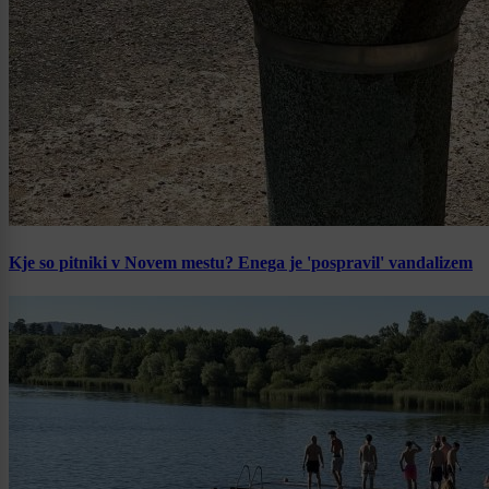
Kje so pitniki v Novem mestu? Enega je 'pospravil' vandalizem