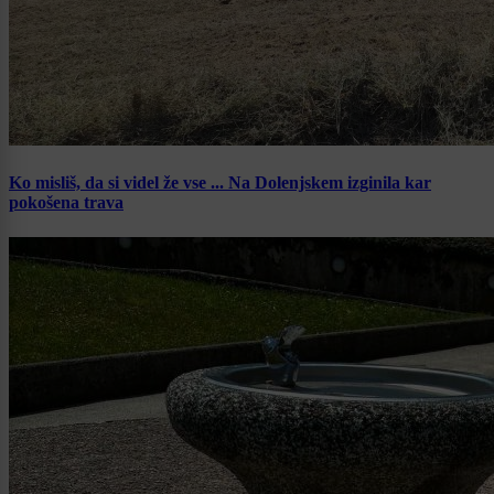
Ko misliš, da si videl že vse ... Na Dolenjskem izginila kar
pokošena trava