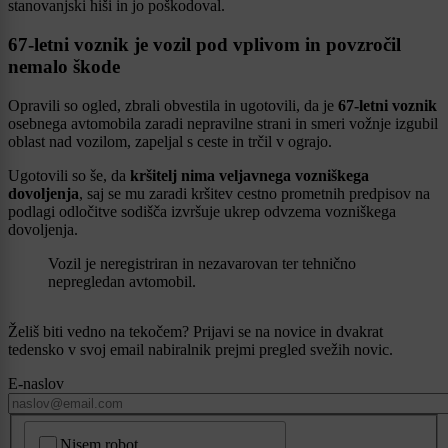
stanovanjski hiši in jo poškodoval.
67-letni voznik je vozil pod vplivom in povzročil
nemalo škode
Opravili so ogled, zbrali obvestila in ugotovili, da je
67-letni voznik
osebnega avtomobila zaradi nepravilne strani in smeri vožnje izgubil
oblast nad vozilom, zapeljal s ceste in trčil v ograjo.
Ugotovili so še, da
kršitelj nima veljavnega vozniškega
dovoljenja
, saj se mu zaradi kršitev cestno prometnih predpisov na
podlagi odločitve sodišča izvršuje ukrep odvzema vozniškega
dovoljenja.
Vozil je neregistriran in nezavarovan ter tehnično
nepregledan avtomobil.
Želiš biti vedno na tekočem? Prijavi se na novice in dvakrat
tedensko v svoj email nabiralnik prejmi pregled svežih novic.
E-naslov
CAPTCHA
Nisem robot