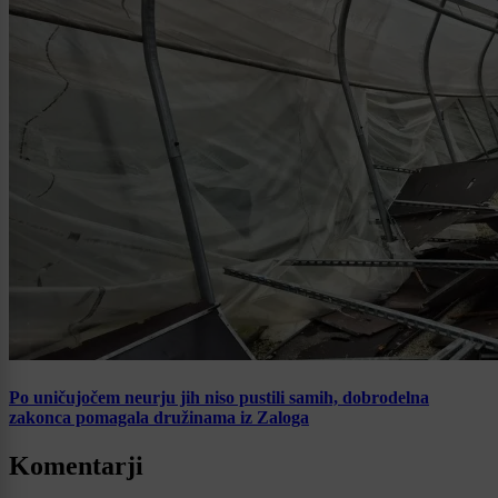
Po uničujočem neurju jih niso pustili samih, dobrodelna
zakonca pomagala družinama iz Zaloga
Komentarji