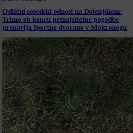
Odlični sosedski odnosi na Dolenjskem:
Trimo ob koncu petnajstletne pogodbe
prenavlja športno dvorano v Mokronogu