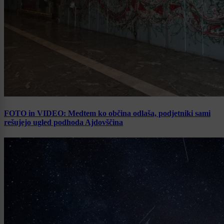
FOTO in VIDEO: Medtem ko občina odlaša, podjetniki sami
rešujejo ugled podhoda Ajdovščina