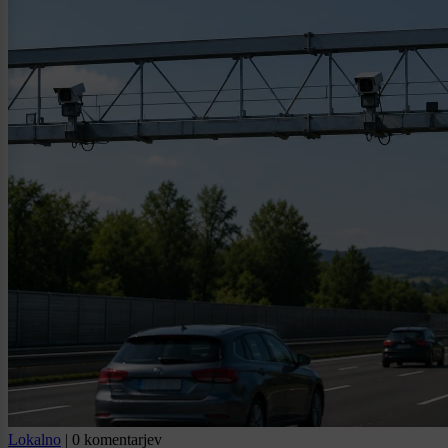
Lokalno
|
0 komentarjev