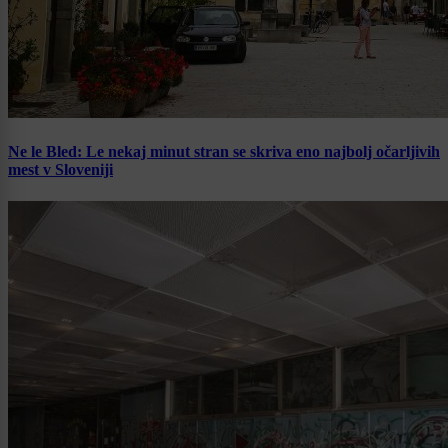
Ne le Bled: Le nekaj minut stran se skriva eno najbolj očarljivih
mest v Sloveniji