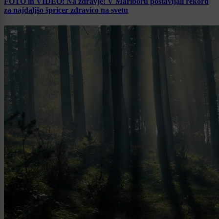
FOTO in VIDEO: Na zdravje! V Mariboru postavljali rekord
za najdaljšo špricer zdravico na svetu