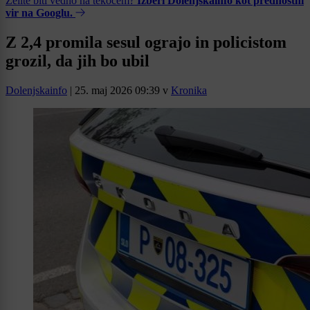
Želite biti vedno na tekočem?
Izberi Dolenjskainfo kot prednostni
vir na Googlu.
Z 2,4 promila sesul ograjo in policistom
grozil, da jih bo ubil
Dolenjskainfo
|
25. maj 2026 09:39
v
Kronika