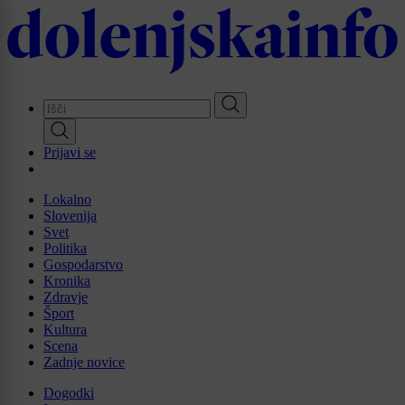
Skip
to
main
content
Prijavi se
Lokalno
Slovenija
Svet
Politika
Gospodarstvo
Kronika
Zdravje
Šport
Kultura
Scena
Zadnje novice
Dogodki