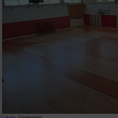
Lokalno
|
0 komentarjev