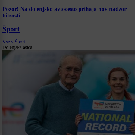
Pozor! Na dolenjsko avtocesto prihaja nov nadzor
hitrosti
Šport
Vse v Šport
Dolenjska asica