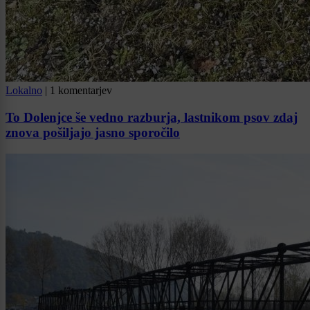
Lokalno
|
1 komentarjev
To Dolenjce še vedno razburja, lastnikom psov zdaj
znova pošiljajo jasno sporočilo