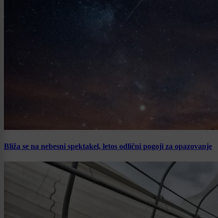
Bliža se na nebesni spektakel, letos odlični pogoji za opazovanje