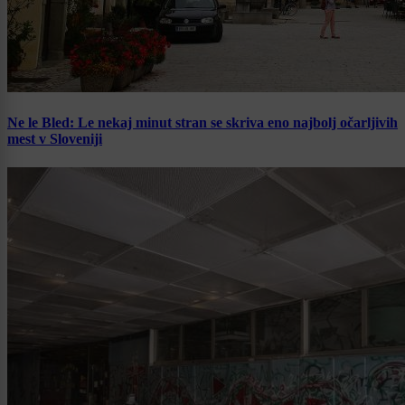
Ne le Bled: Le nekaj minut stran se skriva eno najbolj očarljivih
mest v Sloveniji