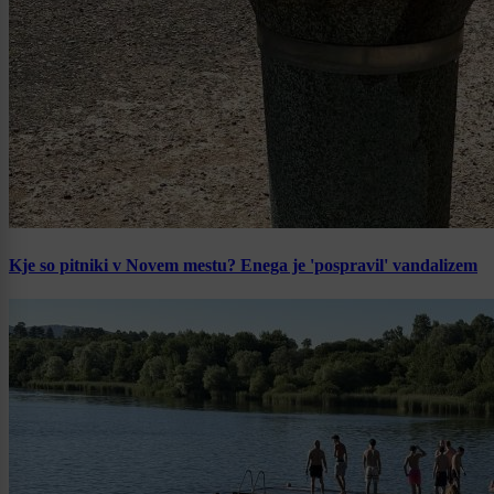
Kje so pitniki v Novem mestu? Enega je 'pospravil' vandalizem