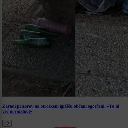
Zaradi prizorov na otroškem igrišču občani ogorčeni: »To ni
več normalno!«