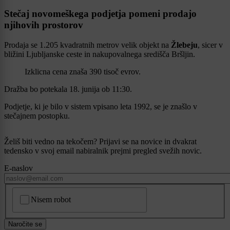
Stečaj novomeškega podjetja pomeni prodajo
njihovih prostorov
Prodaja se 1.205 kvadratnih metrov velik objekt na
Žlebeju
, sicer v
bližini Ljubljanske ceste in nakupovalnega središča Bršljin.
Izklicna cena znaša 390 tisoč evrov.
Dražba bo potekala 18. junija ob 11:30.
Podjetje, ki je bilo v sistem vpisano leta 1992, se je znašlo v
stečajnem postopku.
Želiš biti vedno na tekočem? Prijavi se na novice in dvakrat
tedensko v svoj email nabiralnik prejmi pregled svežih novic.
E-naslov
CAPTCHA
Nisem robot
Naročite se