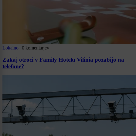
Lokalno
|
0 komentarjev
Zakaj otroci v Family Hotelu Vilinia pozabijo na
telefone?