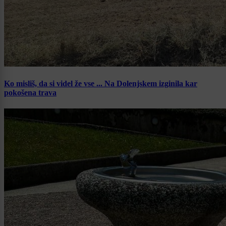
Ko misliš, da si videl že vse ... Na Dolenjskem izginila kar
pokošena trava