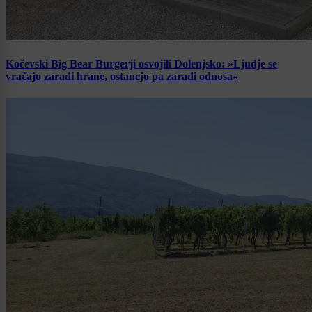
Kočevski Big Bear Burgerji osvojili Dolenjsko: »Ljudje se
vračajo zaradi hrane, ostanejo pa zaradi odnosa«