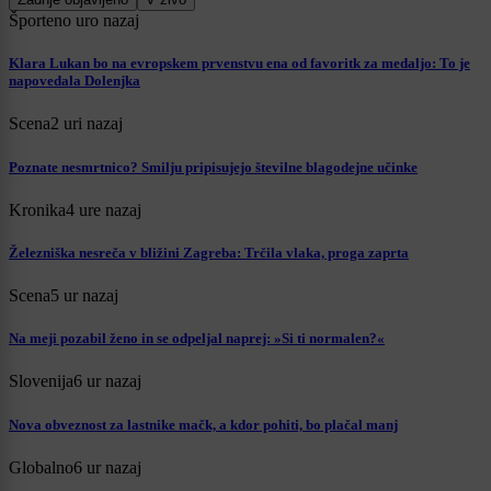
Šport
eno uro nazaj
Klara Lukan bo na evropskem prvenstvu ena od favoritk za medaljo: To je
napovedala Dolenjka
Scena
2 uri nazaj
Poznate nesmrtnico? Smilju pripisujejo številne blagodejne učinke
Kronika
4 ure nazaj
Železniška nesreča v bližini Zagreba: Trčila vlaka, proga zaprta
Scena
5 ur nazaj
Na meji pozabil ženo in se odpeljal naprej: »Si ti normalen?«
Slovenija
6 ur nazaj
Nova obveznost za lastnike mačk, a kdor pohiti, bo plačal manj
Globalno
6 ur nazaj