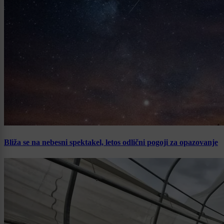
Bliža se na nebesni spektakel, letos odlični pogoji za opazovanje