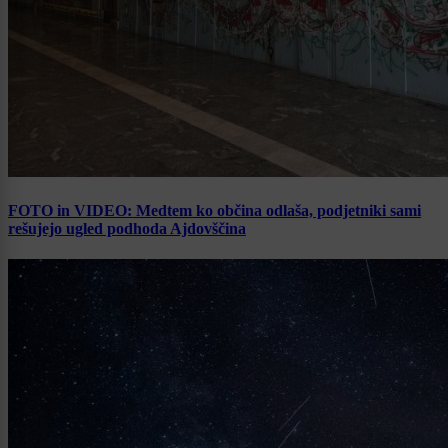
FOTO in VIDEO: Medtem ko občina odlaša, podjetniki sami
rešujejo ugled podhoda Ajdovščina