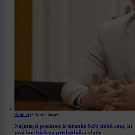
Politika
|
0 komentarjev
Najmlajši poslanec iz stranke SDS dobil sina, ki
nosi ime bivšega predsednika vlade