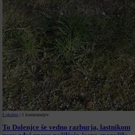
Lokalno
|
1 komentarjev
To Dolenjce še vedno razburja, lastnikom