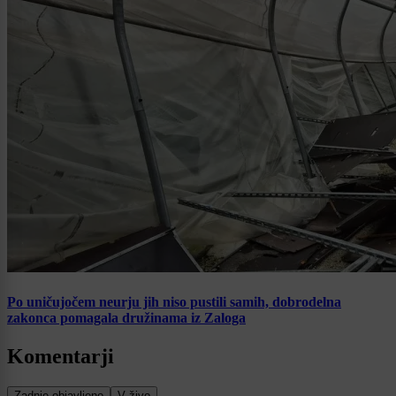
Po uničujočem neurju jih niso pustili samih, dobrodelna
zakonca pomagala družinama iz Zaloga
Komentarji
Zadnje objavljeno
V živo