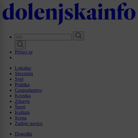
Skip
to
main
content
Prijavi se
Lokalno
Slovenija
Svet
Politika
Gospodarstvo
Kronika
Zdravje
Šport
Kultura
Scena
Zadnje novice
Dogodki