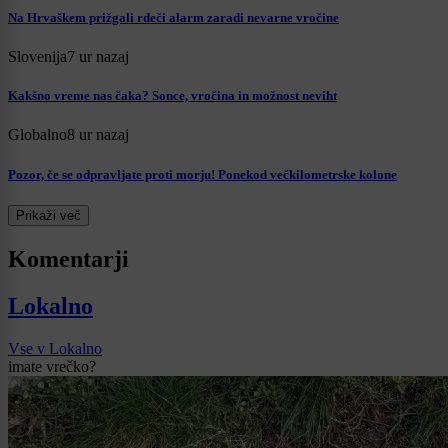
Na Hrvaškem prižgali rdeči alarm zaradi nevarne vročine
Slovenija
7 ur nazaj
Kakšno vreme nas čaka? Sonce, vročina in možnost neviht
Globalno
8 ur nazaj
Pozor, če se odpravljate proti morju! Ponekod večkilometrske kolone
Prikaži več
Komentarji
Lokalno
Vse v Lokalno
imate vrečko?