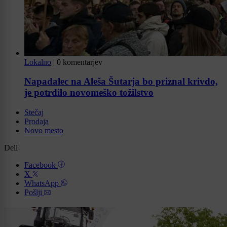
Lokalno
|
0 komentarjev
Napadalec na Aleša Šutarja bo priznal krivdo,
je potrdilo novomeško tožilstvo
Stečaj
Prodaja
Novo mesto
Deli
Facebook
X
WhatsApp
Pošlji