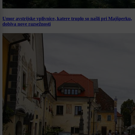
Umor avstrijske vplivnice, katere truplo so našli pri Majšperku,
dobiva nove razsežnosti