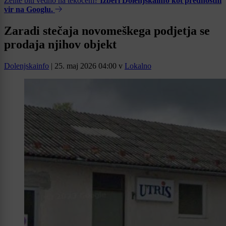
Želite biti vedno na tekočem?
Izberi Dolenjskainfo kot prednostni
vir na Googlu.
Zaradi stečaja novomeškega podjetja se
prodaja njihov objekt
Dolenjskainfo
|
25. maj 2026 04:00
v
Lokalno