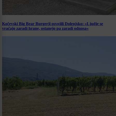
Kočevski Big Bear Burgerji osvojili Dolenjsko: »Ljudje se
vračajo zaradi hrane, ostanejo pa zaradi odnosa«