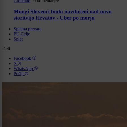
Globalno
|
0 komentarjev
Mnogi Slovenci bodo navdušeni nad novo
storitvijo Hrvatov - Uber po morju
Spletna prevara
PU Celje
Splet
Deli
Facebook
X
WhatsApp
Pošlji