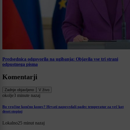
Predsednica odgovorila na ugibanja: Objavila vse tri strani
odpustnega pisma
Komentarji
Zadnje objavljeno
V živo
okolje
3 minute nazaj
Bo vročine končno konec? Hrvati napovedali padec temperatur za več kot
deset stopinj
Lokalno
25 minut nazaj