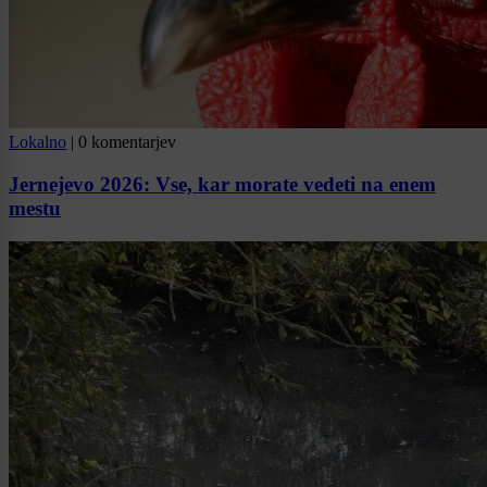
Lokalno
|
0 komentarjev
Jernejevo 2026: Vse, kar morate vedeti na enem
mestu