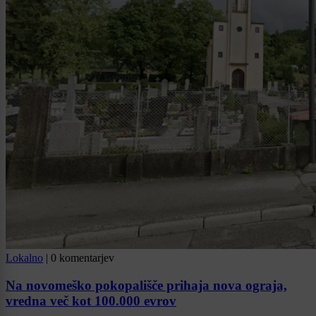
Lokalno
|
0 komentarjev
Na novomeško pokopališče prihaja nova ograja,
vredna več kot 100.000 evrov