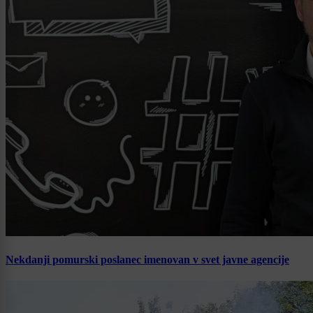
Nekdanji pomurski poslanec imenovan v svet javne agencije