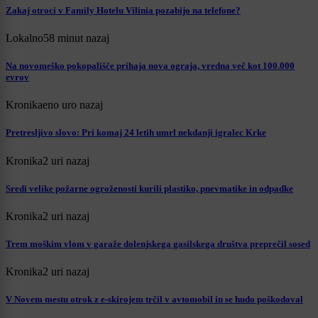
Zakaj otroci v Family Hotelu Vilinia pozabijo na telefone?
Lokalno
58 minut nazaj
Na novomeško pokopališče prihaja nova ograja, vredna več kot 100.000
evrov
Kronika
eno uro nazaj
Pretresljivo slovo: Pri komaj 24 letih umrl nekdanji igralec Krke
Kronika
2 uri nazaj
Sredi velike požarne ogroženosti kurili plastiko, pnevmatike in odpadke
Kronika
2 uri nazaj
Trem moškim vlom v garaže dolenjskega gasilskega društva preprečil sosed
Kronika
2 uri nazaj
V Novem mestu otrok z e-skirojem trčil v avtomobil in se hudo poškodoval