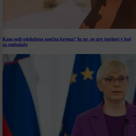
Kam sodi odslužena sončna krema? In ne, ne gre (nujno) v koš
za embalažo