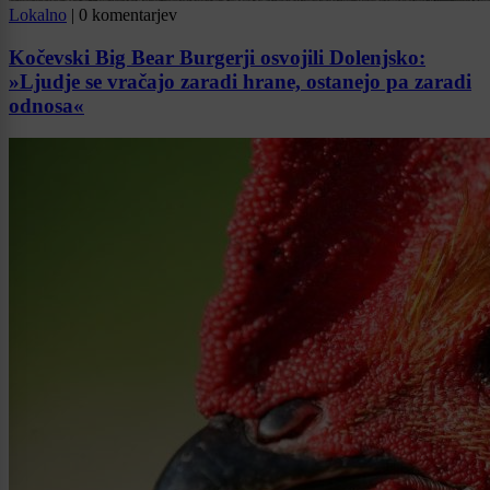
Lokalno
|
0 komentarjev
Kočevski Big Bear Burgerji osvojili Dolenjsko:
»Ljudje se vračajo zaradi hrane, ostanejo pa zaradi
odnosa«