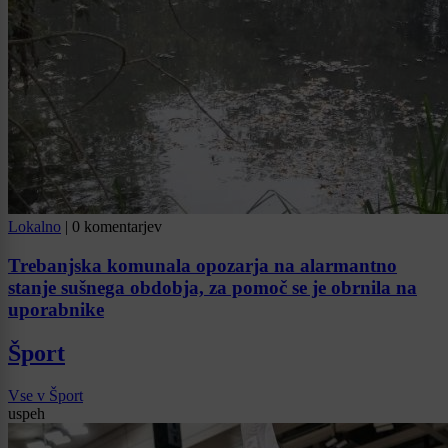
Lokalno
|
0 komentarjev
Trebanjska komunala opozarja na alarmantno
stanje sušnega obdobja, za pomoč se je obrnila na
uporabnike
Šport
Vse v Šport
uspeh