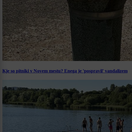
Kje so pitniki v Novem mestu? Enega je 'pospravil' vandalizem