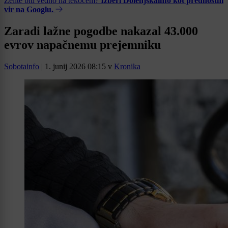
Želite biti vedno na tekočem?
Izberi Dolenjskainfo kot prednostni
vir na Googlu.
Zaradi lažne pogodbe nakazal 43.000
evrov napačnemu prejemniku
Sobotainfo
|
1. junij 2026 08:15
v
Kronika