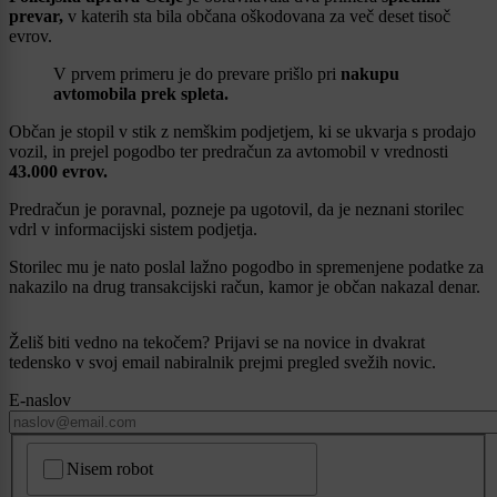
prevar,
v katerih sta bila občana oškodovana za več deset tisoč
evrov.
V prvem primeru je do prevare prišlo pri
nakupu
avtomobila prek spleta.
Občan je stopil v stik z nemškim podjetjem, ki se ukvarja s prodajo
vozil, in prejel pogodbo ter predračun za avtomobil v vrednosti
43.000 evrov.
Predračun je poravnal, pozneje pa ugotovil, da je neznani storilec
vdrl v informacijski sistem podjetja.
Storilec mu je nato poslal lažno pogodbo in spremenjene podatke za
nakazilo na drug transakcijski račun, kamor je občan nakazal denar.
Želiš biti vedno na tekočem? Prijavi se na novice in dvakrat
tedensko v svoj email nabiralnik prejmi pregled svežih novic.
E-naslov
CAPTCHA
Nisem robot