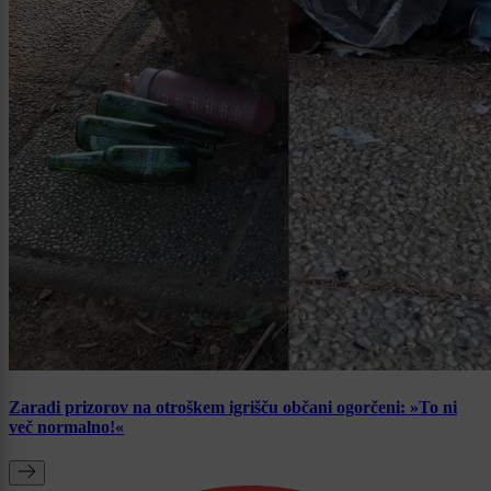
Zaradi prizorov na otroškem igrišču občani ogorčeni: »To ni
več normalno!«