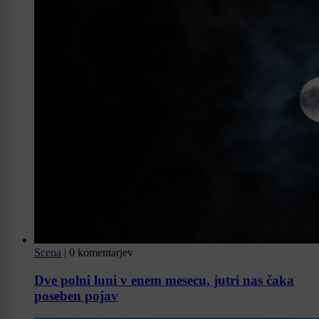
Scena
|
0 komentarjev
Dve polni luni v enem mesecu, jutri nas čaka
poseben pojav