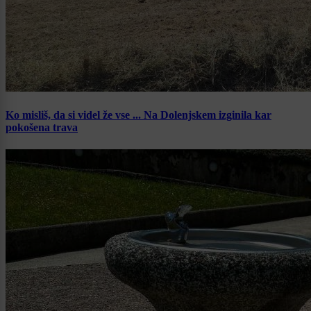
Ko misliš, da si videl že vse ... Na Dolenjskem izginila kar
pokošena trava