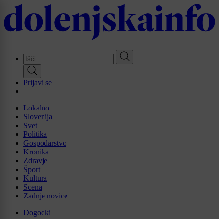
Skip
to
main
content
Prijavi se
Lokalno
Slovenija
Svet
Politika
Gospodarstvo
Kronika
Zdravje
Šport
Kultura
Scena
Zadnje novice
Dogodki