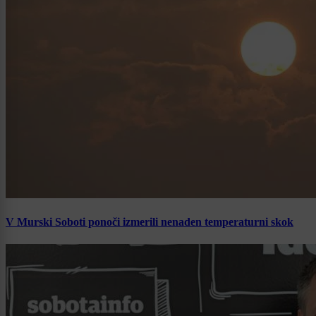
V Murski Soboti ponoči izmerili nenaden temperaturni skok