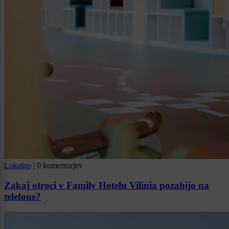
Lokalno
|
0 komentarjev
Zakaj otroci v Family Hotelu Vilinia pozabijo na
telefone?