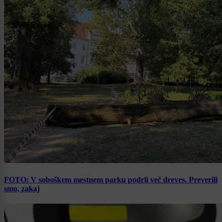
FOTO: V soboškem mestnem parku podrli več dreves. Preverili
smo, zakaj