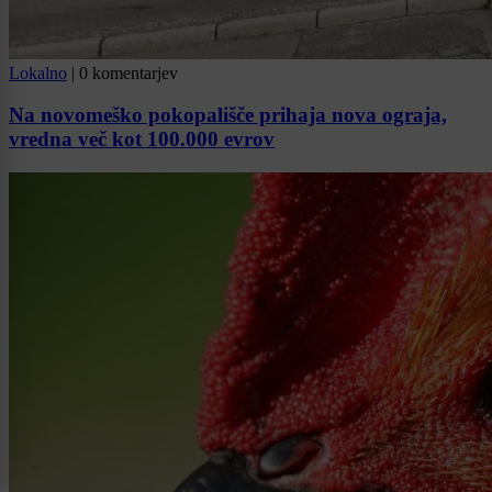
Lokalno
|
0 komentarjev
Na novomeško pokopališče prihaja nova ograja,
vredna več kot 100.000 evrov