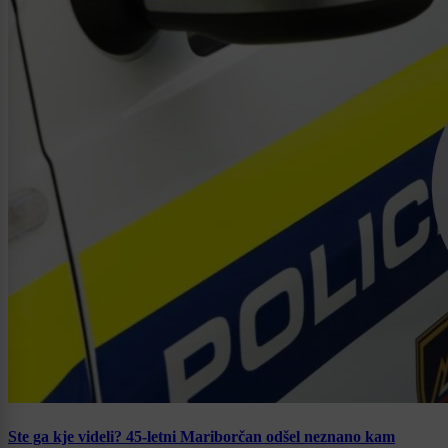
Ste ga kje videli? 45-letni Mariborčan odšel neznano kam