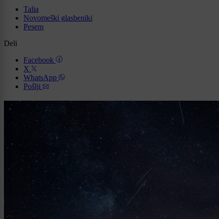
Talia
Novomeški glasbeniki
Pesem
Deli
Facebook
X
WhatsApp
Pošlji