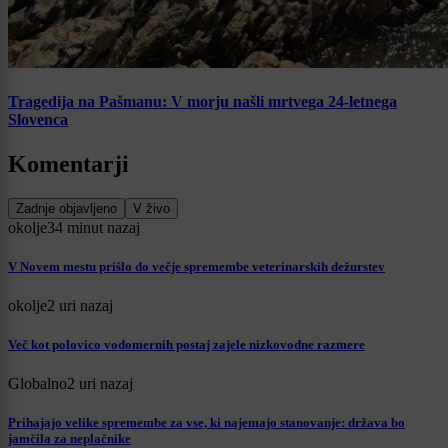
Tragedija na Pašmanu: V morju našli mrtvega 24-letnega
Slovenca
Komentarji
Zadnje objavljeno
V živo
okolje
34 minut nazaj
V Novem mestu prišlo do večje spremembe veterinarskih dežurstev
okolje
2 uri nazaj
Več kot polovico vodomernih postaj zajele nizkovodne razmere
Globalno
2 uri nazaj
Prihajajo velike spremembe za vse, ki najemajo stanovanje: država bo
jamčila za neplačnike