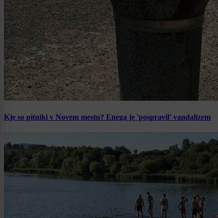
Kje so pitniki v Novem mestu? Enega je 'pospravil' vandalizem