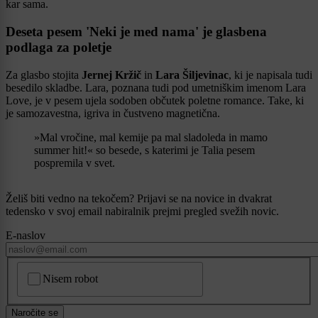
kar sama.
Deseta pesem 'Neki je med nama' je glasbena
podlaga za poletje
Za glasbo stojita
Jernej Kržič
in
Lara Šiljevinac
, ki je napisala tudi
besedilo skladbe. Lara, poznana tudi pod umetniškim imenom Lara
Love, je v pesem ujela sodoben občutek poletne romance. Take, ki
je samozavestna, igriva in čustveno magnetična.
»Mal vročine, mal kemije pa mal sladoleda in mamo
summer hit!« so besede, s katerimi je Talia pesem
pospremila v svet.
Želiš biti vedno na tekočem? Prijavi se na novice in dvakrat
tedensko v svoj email nabiralnik prejmi pregled svežih novic.
E-naslov
CAPTCHA
Nisem robot
Naročite se