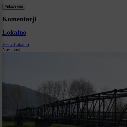
Prikaži več
Komentarji
Lokalno
Vse v Lokalno
Nov most