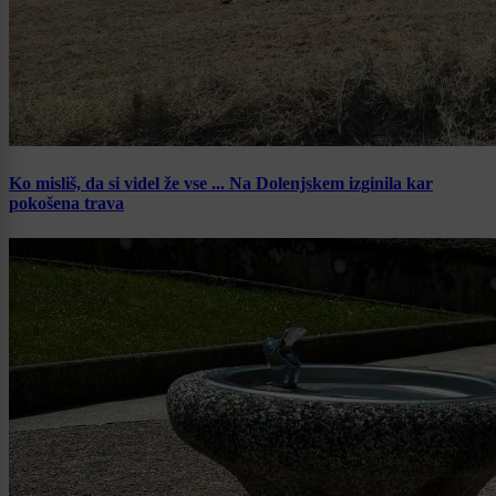
Ko misliš, da si videl že vse ... Na Dolenjskem izginila kar
pokošena trava