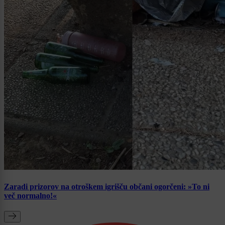
Zaradi prizorov na otroškem igrišču občani ogorčeni: »To ni
več normalno!«