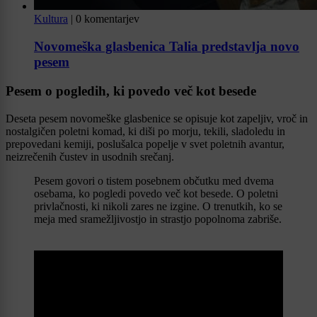
Kultura
|
0 komentarjev
Novomeška glasbenica Talia predstavlja novo
pesem
Pesem o pogledih, ki povedo več kot besede
Deseta pesem novomeške glasbenice se opisuje kot zapeljiv, vroč in
nostalgičen poletni komad, ki diši po morju, tekili, sladoledu in
prepovedani kemiji, poslušalca popelje v svet poletnih avantur,
neizrečenih čustev in usodnih srečanj.
Pesem govori o tistem posebnem občutku med dvema
osebama, ko pogledi povedo več kot besede. O poletni
privlačnosti, ki nikoli zares ne izgine. O trenutkih, ko se
meja med sramežljivostjo in strastjo popolnoma zabriše.