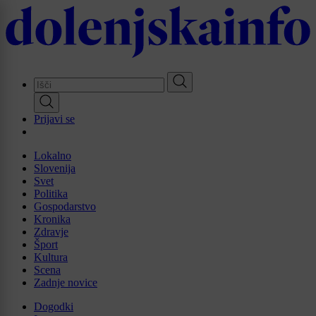
Skip
to
main
content
Prijavi se
Lokalno
Slovenija
Svet
Politika
Gospodarstvo
Kronika
Zdravje
Šport
Kultura
Scena
Zadnje novice
Dogodki