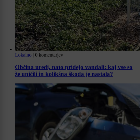
Lokalno
|
0 komentarjev
Občina uredi, nato pridejo vandali: kaj vse so
že uničili in kolikšna škoda je nastala?