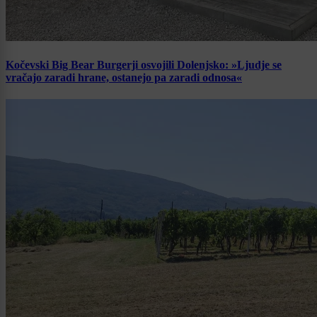
Kočevski Big Bear Burgerji osvojili Dolenjsko: »Ljudje se
vračajo zaradi hrane, ostanejo pa zaradi odnosa«