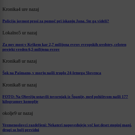
Kronika
4 ure nazaj
Policija javnost prosi za pomoč pri iskanju Jona. Ste ga videli?
Lokalno
5 ur nazaj
Za nov most v Krškem kar 2,7 milijona evrov evropskih sredstev, celoten
projekt vreden 6,5 milijona evrov
Kronika
8 ur nazaj
Šok na Pašmanu, v morju našli truplo 24-letnega Slovenca
Kronika
8 ur nazaj
FOTO: Na Obrežju ustavili tovornjak iz Španije, med pohištvom našli 177
kilogramov konoplje
okolje
9 ur nazaj
Vremenoslovci razdeljeni: Nekateri napovedujejo več kot deset stopinj manj,
drugi so bolj previdni