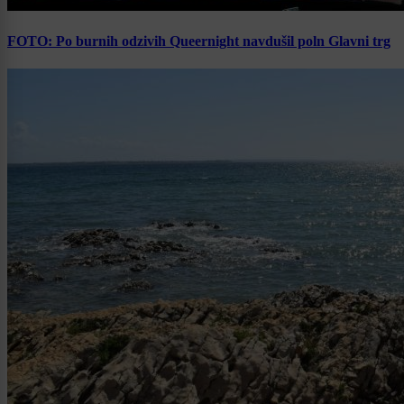
FOTO: Po burnih odzivih Queernight navdušil poln Glavni trg