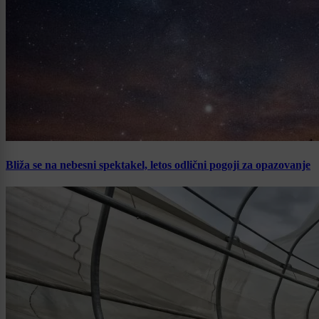
Bliža se na nebesni spektakel, letos odlični pogoji za opazovanje