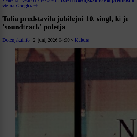
Želite biti vedno na tekočem?
Izberi Dolenjskainfo kot prednostni
vir na Googlu.
Talia predstavila jubilejni 10. singl, ki je
'soundtrack' poletja
Dolenjskainfo
|
2. junij 2026 04:00
v
Kultura