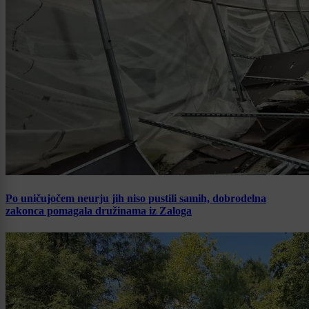
Po uničujočem neurju jih niso pustili samih, dobrodelna
zakonca pomagala družinama iz Zaloga