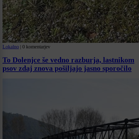
Lokalno
|
0 komentarjev
To Dolenjce še vedno razburja, lastnikom
psov zdaj znova pošiljajo jasno sporočilo