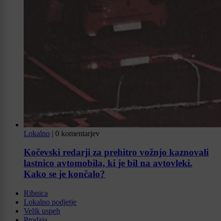
Lokalno
|
0 komentarjev
Kočevski redarji za prehitro vožnjo kaznovali
lastnico avtomobila, ki je bil na avtovleki.
Kako se je končalo?
Ribnica
Lokalno podjetje
Velik uspeh
Prodaja