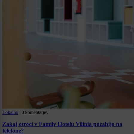
Lokalno
|
0 komentarjev
Zakaj otroci v Family Hotelu Vilinia pozabijo na
telefone?