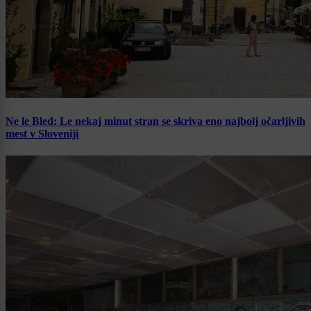
Ne le Bled: Le nekaj minut stran se skriva eno najbolj očarljivih
mest v Sloveniji