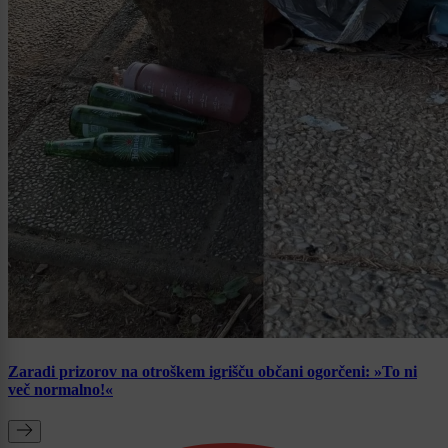
Zaradi prizorov na otroškem igrišču občani ogorčeni: »To ni
več normalno!«