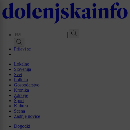
Skip
to
main
content
Prijavi se
Lokalno
Slovenija
Svet
Politika
Gospodarstvo
Kronika
Zdravje
Šport
Kultura
Scena
Zadnje novice
Dogodki