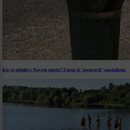
Kje so pitniki v Novem mestu? Enega je 'pospravil' vandalizem