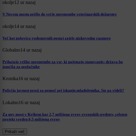
okolje
12 ur nazaj
V Novem mestu prišlo do večje spremembe veterinarskih dežurstev
okolje
14 ur nazaj
Več kot polovico vodomernih postaj zajele nizkovodne razmere
Globalno
14 ur nazaj
Prihajajo velike spremembe za vse, ki najemajo stanovanje: država bo
jamčila za neplačnike
Kronika
16 ur nazaj
Policija javnost prosi za pomoč pri iskanju mladoletnika. Ste ga videli?
Lokalno
16 ur nazaj
Za nov most v Krškem kar 2,7 milijona evrov evropskih sredstev, celoten
projekt vreden 6,5 milijona evrov
Prikaži več