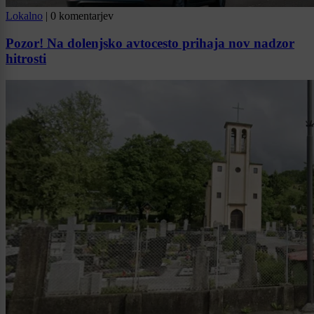
Lokalno
|
0 komentarjev
Pozor! Na dolenjsko avtocesto prihaja nov nadzor
hitrosti