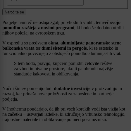
Naročite se
Podjetje namreč ne ostaja zgolj pri vhodnih vratih, temveč
svojo
ponudbo razširja z novimi programi
, ki bodo še dodatno utrdili
njihov položaj na evropskem trgu.
V ospredju so predvsem
okna
,
aluminijaste panoramske stene
,
balkonska vrata
ter
drsni sistemi in pergole
, ki se estetsko in
funkcionalno povezujejo z obstoječo ponudbo aluminijastih vrat.
S tem bodo, pravijo, kupcem ponuditi celovite rešitve
za vhod in bivalne prostore, hkrati pa ohraniti najvišje
standarde kakovosti in oblikovanja.
Načrti širitev pomenijo tudi
dodatne investicije
v proizvodnjo in
razvoj, kar prinaša nove priložnosti za zaposlene in partnerje
podjetja.
V Inothermu poudarjajo, da jih pri vseh korakih vodi ista vizija kot
na začetku – ustvarjati izdelke, ki združujejo vrhunsko tehnologijo,
trajnostne materiale in oblikovanje po meri posameznika.