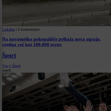
Lokalno
|
0 komentarjev
Na novomeško pokopališče prihaja nova ograja,
vredna več kot 100.000 evrov
Šport
Vse v Šport
uspeh