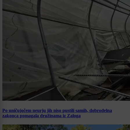
Po uničujočem neurju jih niso pustili samih, dobrodelna
zakonca pomagala družinama iz Zaloga