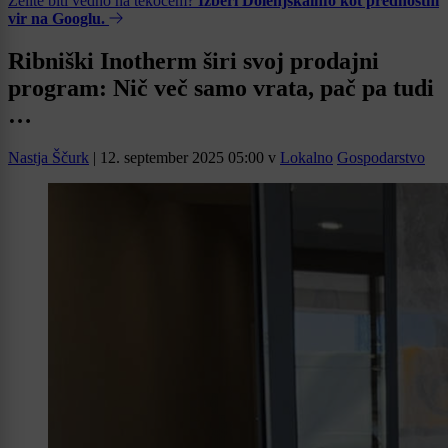
Želite biti vedno na tekočem?
Izberi Dolenjskainfo kot prednostni
vir na Googlu.
Ribniški Inotherm širi svoj prodajni
program: Nič več samo vrata, pač pa tudi
…
Nastja Ščurk
|
12. september 2025 05:00
v
Lokalno
Gospodarstvo