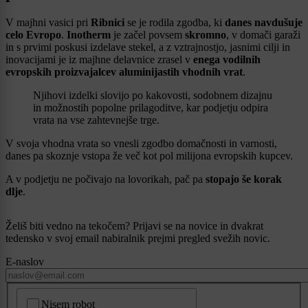
V majhni vasici pri
Ribnici
se je rodila zgodba, ki
danes navdušuje
celo Evropo
.
Inotherm
je začel povsem
skromno
, v domači garaži
in s prvimi poskusi izdelave stekel, a z vztrajnostjo, jasnimi cilji in
inovacijami je iz majhne delavnice zrasel v
enega vodilnih
evropskih proizvajalcev aluminijastih vhodnih vrat
.
Njihovi izdelki slovijo po kakovosti, sodobnem dizajnu
in možnostih popolne prilagoditve, kar podjetju odpira
vrata na vse zahtevnejše trge.
V svoja vhodna vrata so vnesli zgodbo domačnosti in varnosti,
danes pa skoznje vstopa že več kot pol milijona evropskih kupcev.
A v podjetju ne počivajo na lovorikah, pač pa
stopajo še korak
dlje
.
Želiš biti vedno na tekočem? Prijavi se na novice in dvakrat
tedensko v svoj email nabiralnik prejmi pregled svežih novic.
E-naslov
CAPTCHA
Nisem robot