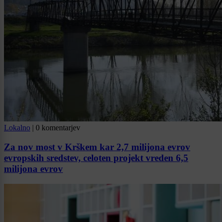
Lokalno
|
0 komentarjev
Za nov most v Krškem kar 2,7 milijona evrov
evropskih sredstev, celoten projekt vreden 6,5
milijona evrov