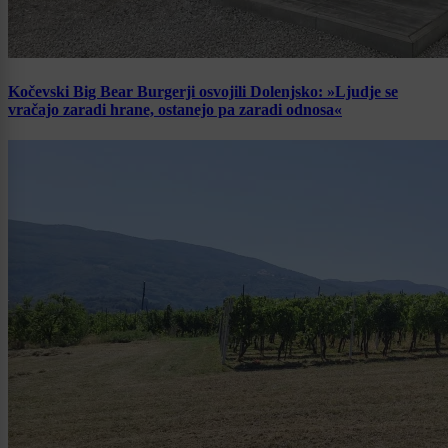
Kočevski Big Bear Burgerji osvojili Dolenjsko: »Ljudje se
vračajo zaradi hrane, ostanejo pa zaradi odnosa«