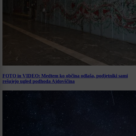
FOTO in VIDEO: Medtem ko občina odlaša, podjetniki sami
rešujejo ugled podhoda Ajdovščina