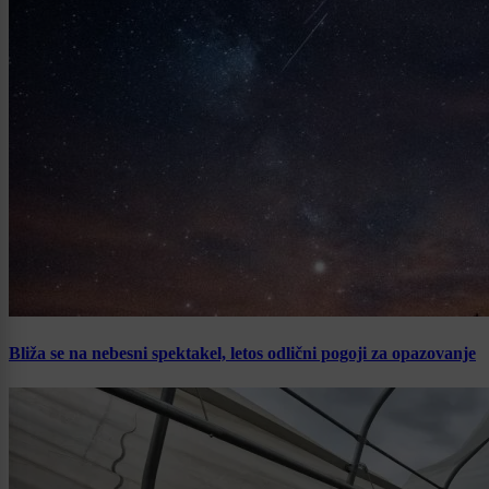
Bliža se na nebesni spektakel, letos odlični pogoji za opazovanje