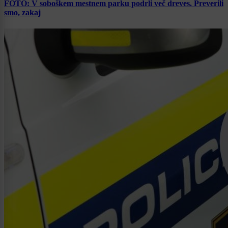
FOTO: V soboškem mestnem parku podrli več dreves. Preverili
smo, zakaj