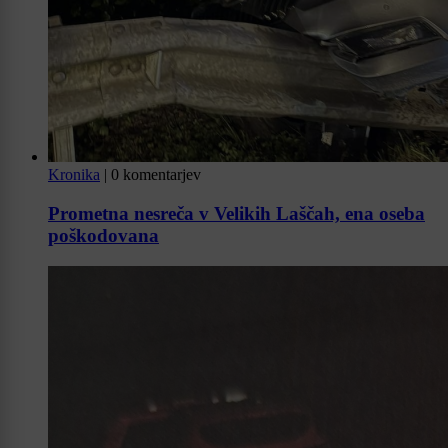
Kronika
|
0 komentarjev
Prometna nesreča v Velikih Laščah, ena oseba
poškodovana