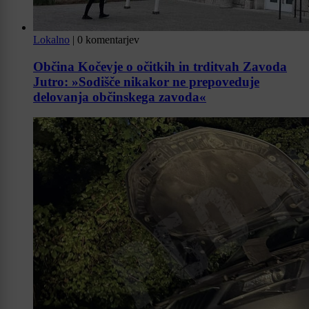
Lokalno
|
0 komentarjev
Občina Kočevje o očitkih in trditvah Zavoda
Jutro: »Sodišče nikakor ne prepoveduje
delovanja občinskega zavoda«