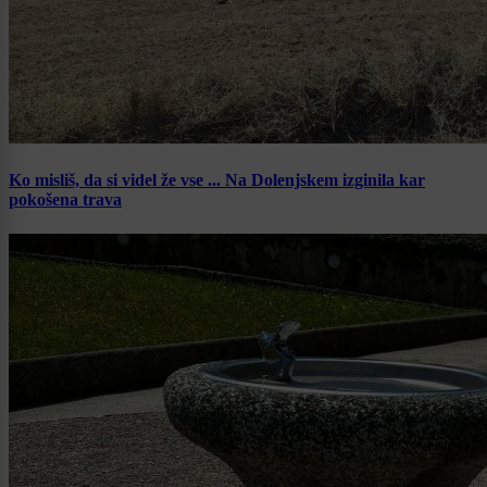
Ko misliš, da si videl že vse ... Na Dolenjskem izginila kar
pokošena trava