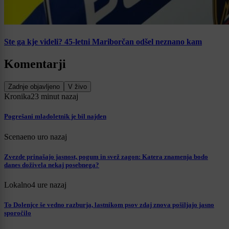
Ste ga kje videli? 45-letni Mariborčan odšel neznano kam
Komentarji
Zadnje objavljeno
V živo
Kronika
23 minut nazaj
Pogrešani mladoletnik je bil najden
Scena
eno uro nazaj
Zvezde prinašajo jasnost, pogum in svež zagon: Katera znamenja bodo
danes doživela nekaj posebnega?
Lokalno
4 ure nazaj
To Dolenjce še vedno razburja, lastnikom psov zdaj znova pošiljajo jasno
sporočilo