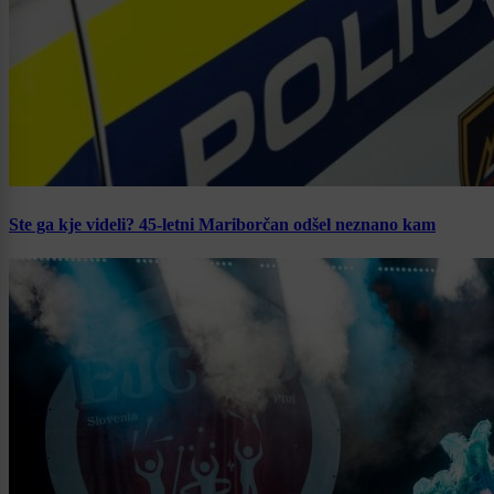
Ste ga kje videli? 45-letni Mariborčan odšel neznano kam