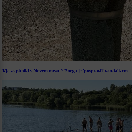
Kje so pitniki v Novem mestu? Enega je 'pospravil' vandalizem