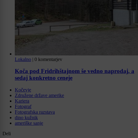
Lokalno
|
0 komentarjev
Koča pod Fridrihštajnom še vedno naprodaj, a
sedaj konkretno ceneje
Kočevje
Združene države amerike
Kariera
Fotograf
Fotografska razstava
dino kužnik
ameriške sanje
Deli