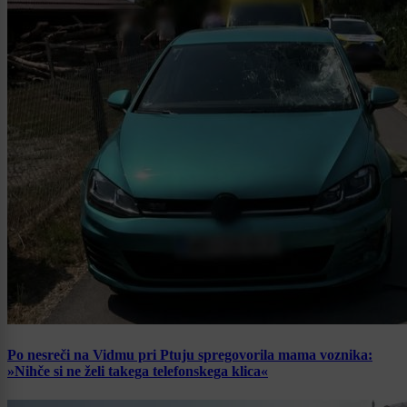
Po nesreči na Vidmu pri Ptuju spregovorila mama voznika:
»Nihče si ne želi takega telefonskega klica«