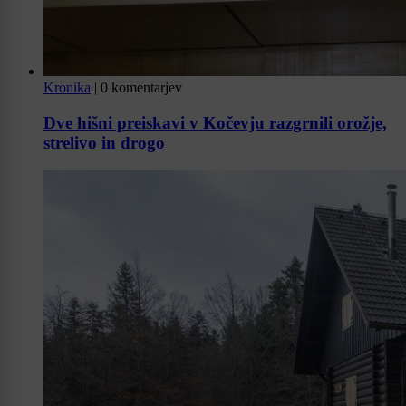
Kronika
|
0 komentarjev
Dve hišni preiskavi v Kočevju razgrnili orožje,
strelivo in drogo