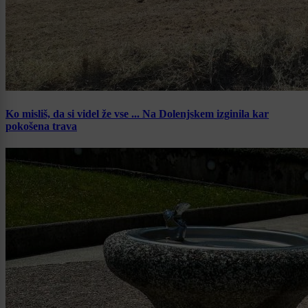
Ko misliš, da si videl že vse ... Na Dolenjskem izginila kar
pokošena trava