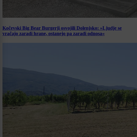
Kočevski Big Bear Burgerji osvojili Dolenjsko: »Ljudje se
vračajo zaradi hrane, ostanejo pa zaradi odnosa«