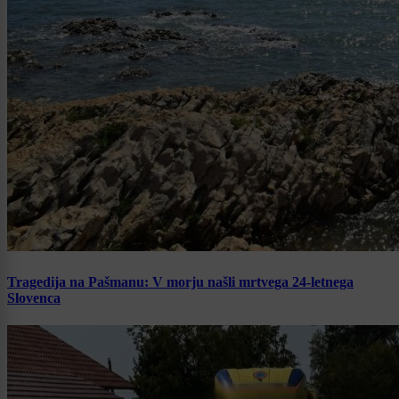
Tragedija na Pašmanu: V morju našli mrtvega 24-letnega
Slovenca