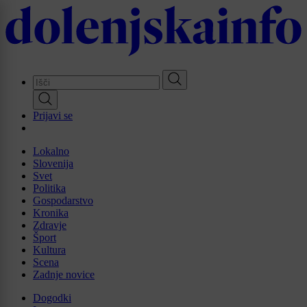
Skip
to
main
content
Prijavi se
Lokalno
Slovenija
Svet
Politika
Gospodarstvo
Kronika
Zdravje
Šport
Kultura
Scena
Zadnje novice
Dogodki