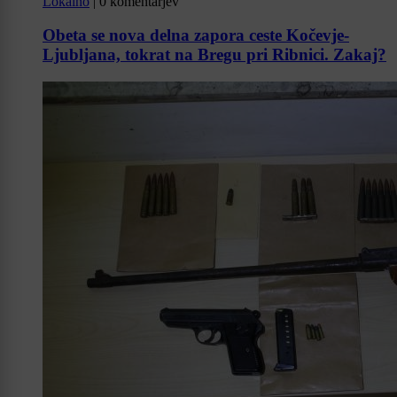
Lokalno
|
0 komentarjev
Obeta se nova delna zapora ceste Kočevje-
Ljubljana, tokrat na Bregu pri Ribnici. Zakaj?