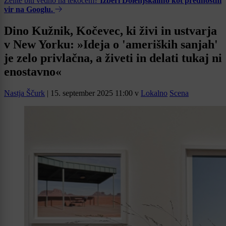
Želite biti vedno na tekočem?
Izberi Dolenjskainfo kot prednostni
vir na Googlu.
Dino Kužnik, Kočevec, ki živi in ustvarja
v New Yorku: »Ideja o 'ameriških sanjah'
je zelo privlačna, a živeti in delati tukaj ni
enostavno«
Nastja Ščurk
|
15. september 2025 11:00
v
Lokalno
Scena