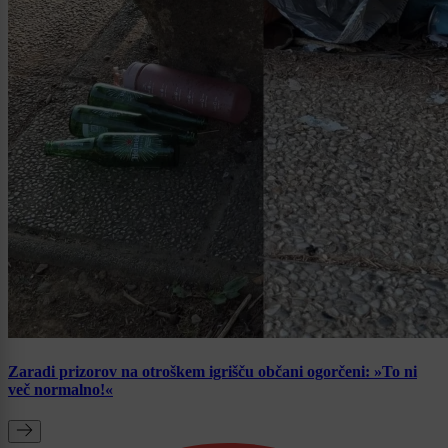
Zaradi prizorov na otroškem igrišču občani ogorčeni: »To ni
več normalno!«