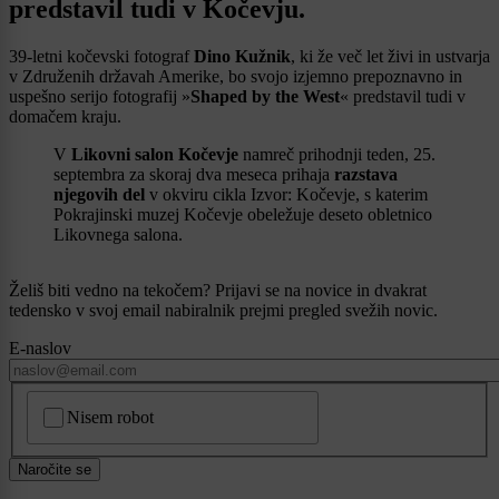
predstavil tudi v Kočevju.
39-letni kočevski fotograf
Dino Kužnik
, ki že več let živi in ustvarja
v Združenih državah Amerike, bo svojo izjemno prepoznavno in
uspešno serijo fotografij »
Shaped by the West
« predstavil tudi v
domačem kraju.
V
Likovni salon Kočevje
namreč prihodnji teden, 25.
septembra za skoraj dva meseca prihaja
razstava
njegovih del
v okviru cikla Izvor: Kočevje, s katerim
Pokrajinski muzej Kočevje obeležuje deseto obletnico
Likovnega salona.
Želiš biti vedno na tekočem? Prijavi se na novice in dvakrat
tedensko v svoj email nabiralnik prejmi pregled svežih novic.
E-naslov
CAPTCHA
Nisem robot
Naročite se