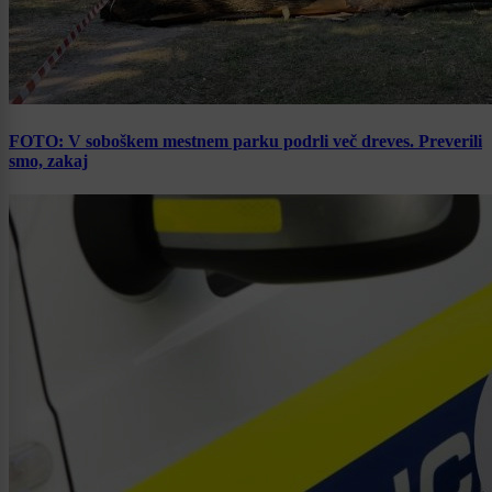
FOTO: V soboškem mestnem parku podrli več dreves. Preverili
smo, zakaj