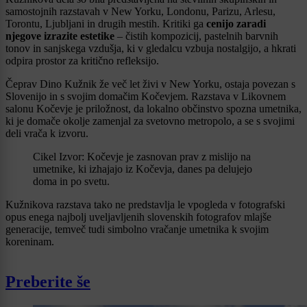
samostojnih razstavah v New Yorku, Londonu, Parizu, Arlesu,
Torontu, Ljubljani in drugih mestih. Kritiki ga
cenijo zaradi
njegove izrazite estetike
– čistih kompozicij, pastelnih barvnih
tonov in sanjskega vzdušja, ki v gledalcu vzbuja nostalgijo, a hkrati
odpira prostor za kritično refleksijo.
Čeprav Dino Kužnik že več let živi v New Yorku, ostaja povezan s
Slovenijo in s svojim domačim Kočevjem. Razstava v Likovnem
salonu Kočevje je priložnost, da lokalno občinstvo spozna umetnika,
ki je domače okolje zamenjal za svetovno metropolo, a se s svojimi
deli vrača k izvoru.
Cikel Izvor: Kočevje je zasnovan prav z mislijo na
umetnike, ki izhajajo iz Kočevja, danes pa delujejo
doma in po svetu.
Kužnikova razstava tako ne predstavlja le vpogleda v fotografski
opus enega najbolj uveljavljenih slovenskih fotografov mlajše
generacije, temveč tudi simbolno vračanje umetnika k svojim
koreninam.
Preberite še