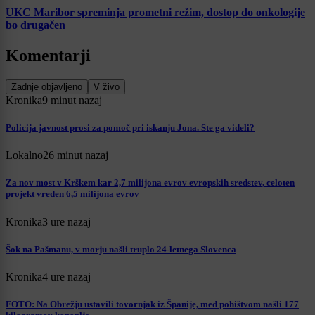
UKC Maribor spreminja prometni režim, dostop do onkologije
bo drugačen
Komentarji
Zadnje objavljeno
V živo
Kronika
9 minut nazaj
Policija javnost prosi za pomoč pri iskanju Jona. Ste ga videli?
Lokalno
26 minut nazaj
Za nov most v Krškem kar 2,7 milijona evrov evropskih sredstev, celoten
projekt vreden 6,5 milijona evrov
Kronika
3 ure nazaj
Šok na Pašmanu, v morju našli truplo 24-letnega Slovenca
Kronika
4 ure nazaj
FOTO: Na Obrežju ustavili tovornjak iz Španije, med pohištvom našli 177