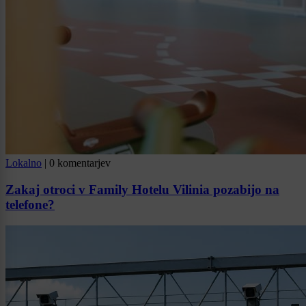
Lokalno
|
0 komentarjev
Zakaj otroci v Family Hotelu Vilinia pozabijo na
telefone?