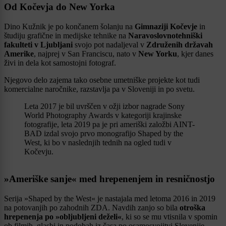
Od Kočevja do New Yorka
Dino Kužnik je po končanem šolanju na
Gimnaziji Kočevje
in
študiju grafične in medijske tehnike na
Naravoslovnotehniški
fakulteti v Ljubljani
svojo pot nadaljeval v
Združenih državah
Amerike
, najprej v San Franciscu, nato v
New Yorku
, kjer danes
živi in dela kot samostojni fotograf.
Njegovo delo zajema tako osebne umetniške projekte kot tudi
komercialne naročnike, razstavlja pa v Sloveniji in po svetu.
Leta 2017 je bil uvrščen v ožji izbor nagrade Sony
World Photography Awards v kategoriji krajinske
fotografije, leta 2019 pa je pri ameriški založbi AINT-
BAD izdal svojo prvo monografijo Shaped by the
West, ki bo v naslednjih tednih na ogled tudi v
Kočevju.
»Ameriške sanje« med hrepenenjem in resničnostjo
Serija »Shaped by the West« je nastajala med letoma 2016 in 2019
na potovanjih po zahodnih ZDA. Navdih zanjo so bila
otroška
hrepenenja po »obljubljeni deželi«
, ki so se mu vtisnila v spomin
ob filmih, glasbi in podobah iz časa po osamosvojitvi Slovenije.