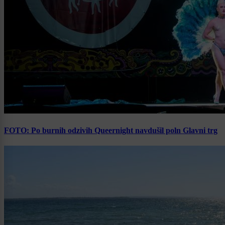
FOTO: Po burnih odzivih Queernight navdušil poln Glavni trg