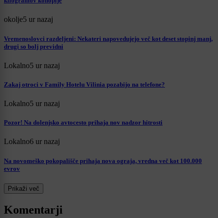
kilogramov konoplje
okolje
5 ur nazaj
Vremenoslovci razdeljeni: Nekateri napovedujejo več kot deset stopinj manj,
drugi so bolj previdni
Lokalno
5 ur nazaj
Zakaj otroci v Family Hotelu Vilinia pozabijo na telefone?
Lokalno
5 ur nazaj
Pozor! Na dolenjsko avtocesto prihaja nov nadzor hitrosti
Lokalno
6 ur nazaj
Na novomeško pokopališče prihaja nova ograja, vredna več kot 100.000
evrov
Prikaži več
Komentarji