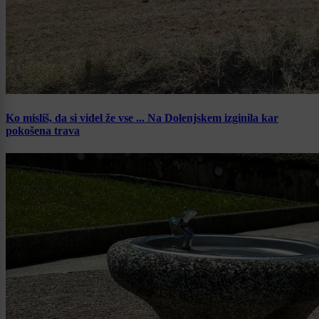
Ko misliš, da si videl že vse ... Na Dolenjskem izginila kar
pokošena trava