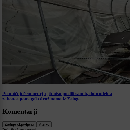
Po uničujočem neurju jih niso pustili samih, dobrodelna
zakonca pomagala družinama iz Zaloga
Komentarji
Zadnje objavljeno
V živo
Politika
3 ure nazaj