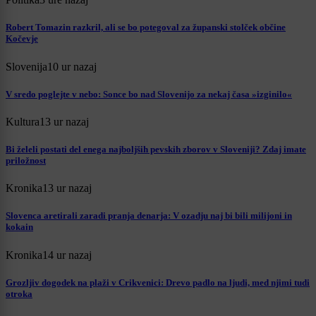
Robert Tomazin razkril, ali se bo potegoval za županski stolček občine
Kočevje
Slovenija
10 ur nazaj
V sredo poglejte v nebo: Sonce bo nad Slovenijo za nekaj časa »izginilo«
Kultura
13 ur nazaj
Bi želeli postati del enega najboljših pevskih zborov v Sloveniji? Zdaj imate
priložnost
Kronika
13 ur nazaj
Slovenca aretirali zaradi pranja denarja: V ozadju naj bi bili milijoni in
kokain
Kronika
14 ur nazaj
Grozljiv dogodek na plaži v Crikvenici: Drevo padlo na ljudi, med njimi tudi
otroka