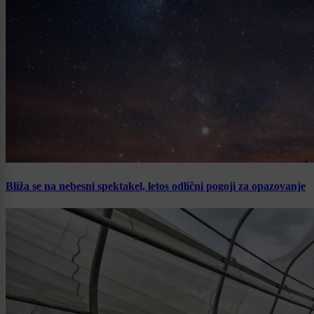
Bliža se na nebesni spektakel, letos odlični pogoji za opazovanje