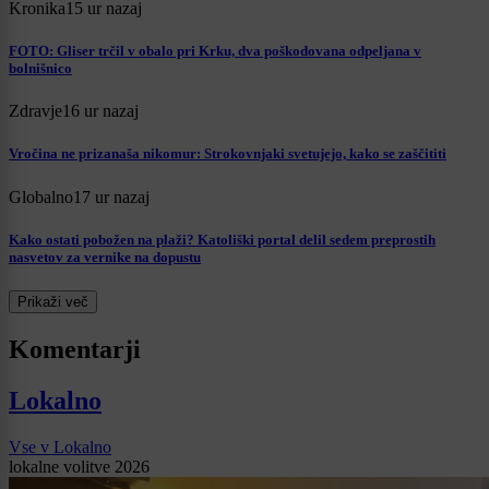
Kronika
15 ur nazaj
FOTO: Gliser trčil v obalo pri Krku, dva poškodovana odpeljana v
bolnišnico
Zdravje
16 ur nazaj
Vročina ne prizanaša nikomur: Strokovnjaki svetujejo, kako se zaščititi
Globalno
17 ur nazaj
Kako ostati pobožen na plaži? Katoliški portal delil sedem preprostih
nasvetov za vernike na dopustu
Prikaži več
Komentarji
Lokalno
Vse v Lokalno
lokalne volitve 2026