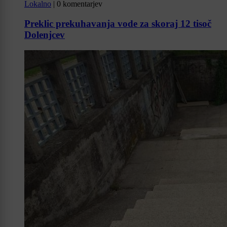
Lokalno
|
0 komentarjev
Preklic prekuhavanja vode za skoraj 12 tisoč
Dolenjcev