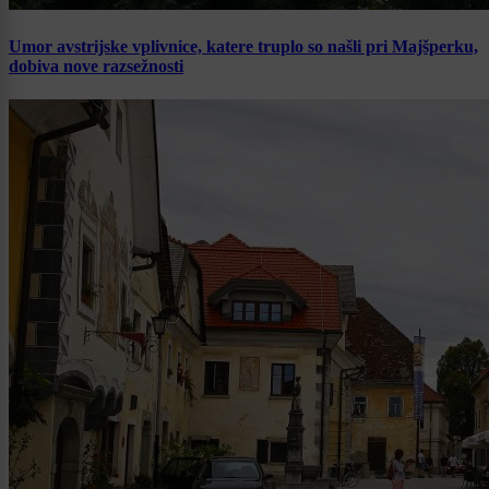
Umor avstrijske vplivnice, katere truplo so našli pri Majšperku,
dobiva nove razsežnosti