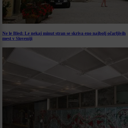
Ne le Bled: Le nekaj minut stran se skriva eno najbolj očarljivih
mest v Sloveniji