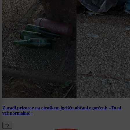
Zaradi prizorov na otroškem igrišču občani ogorčeni: »To ni
več normalno!«