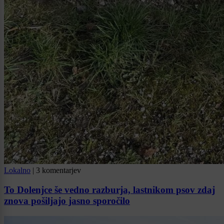
Lokalno
|
3 komentarjev
To Dolenjce še vedno razburja, lastnikom psov zdaj
znova pošiljajo jasno sporočilo