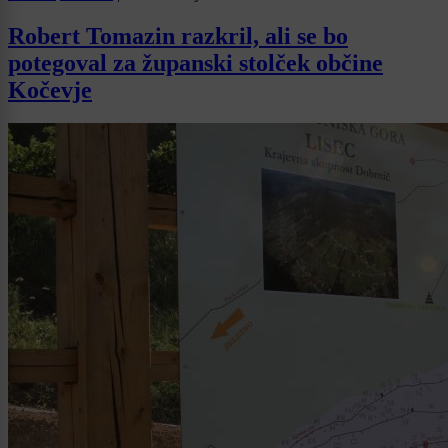
Robert Tomazin razkril, ali se bo
potegoval za županski stolček občine
Kočevje