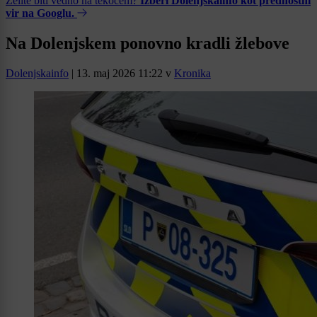
Želite biti vedno na tekočem?
Izberi Dolenjskainfo kot prednostni
vir na Googlu.
Na Dolenjskem ponovno kradli žlebove
Dolenjskainfo
|
13. maj 2026 11:22
v
Kronika