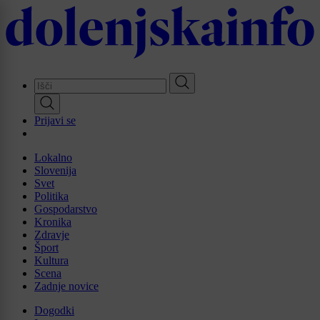
Skip
to
main
content
Prijavi se
Lokalno
Slovenija
Svet
Politika
Gospodarstvo
Kronika
Zdravje
Šport
Kultura
Scena
Zadnje novice
Dogodki