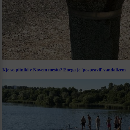
Kje so pitniki v Novem mestu? Enega je 'pospravil' vandalizem