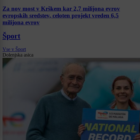
Za nov most v Krškem kar 2,7 milijona evrov
evropskih sredstev, celoten projekt vreden 6,5
milijona evrov
Šport
Vse v Šport
Dolenjska asica