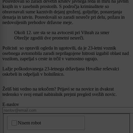
Posredovali so zaradi devetih kršitev javnega reda in miru na javnih
krajih in v zasebnih prostorih. S področja kriminalitete so
obravnavali sume kaznivih dejanj groženj, goljufije, ponarejanja
denarja in tatvin. Posredovali so zaradi nesreče pri delu, požara in
nedovoljenih prehodov državne meje.
Okoli 12. ure sta se na avtocesti pri Vihrah za smer
Obrežje zgodili dve prometni nesreči.
Policisti so opravili ogleda in ugotovili, da je 23-letni voznik
osebnega avtomobila zaradi neprilagojene hitrosti izgubil oblast nad
vozilom, zapeljal s ceste in trčil v varnostno ograjo.
Lažje poškodovanega 23-letnega državljana Hrvaške reševalci
oskrbeli in odpeljali v bolnišnico.
Želiš biti vedno na tekočem? Prijavi se na novice in dvakrat
tedensko v svoj email nabiralnik prejmi pregled svežih novic.
E-naslov
CAPTCHA
Nisem robot