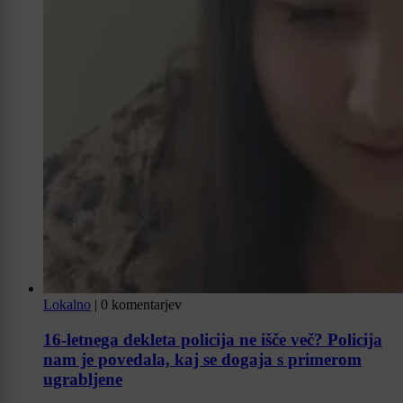
Lokalno
|
0 komentarjev
16-letnega dekleta policija ne išče več? Policija
nam je povedala, kaj se dogaja s primerom
ugrabljene