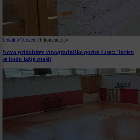
Lokalno
Turizem
|
0 komentarjev
Nova pridobitev vinogradniške gorice Lisec: Turisti
se bodo lažje znašli