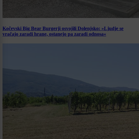
Kočevski Big Bear Burgerji osvojili Dolenjsko: »Ljudje se
vračajo zaradi hrane, ostanejo pa zaradi odnosa«