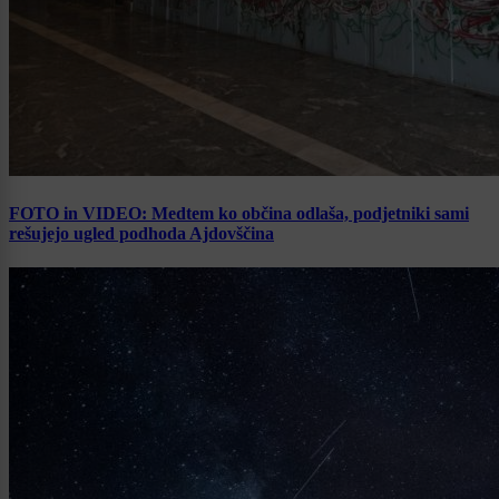
FOTO in VIDEO: Medtem ko občina odlaša, podjetniki sami
rešujejo ugled podhoda Ajdovščina