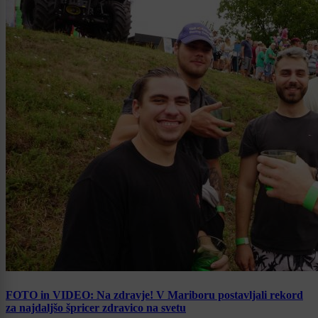
FOTO in VIDEO: Na zdravje! V Mariboru postavljali rekord
za najdaljšo špricer zdravico na svetu