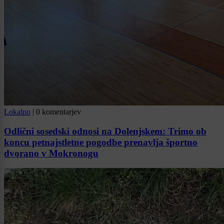
Lokalno
|
0 komentarjev
Odlični sosedski odnosi na Dolenjskem: Trimo ob
koncu petnajstletne pogodbe prenavlja športno
dvorano v Mokronogu