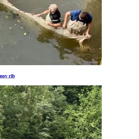
amov rib