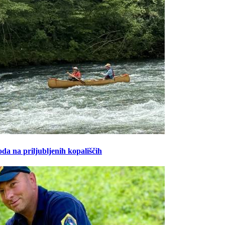
oda na priljubljenih kopališčih