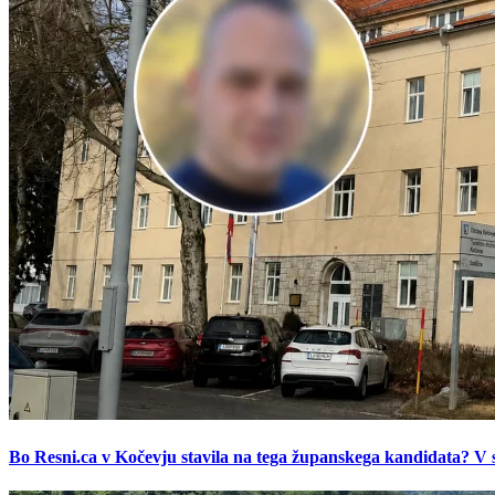
Bo Resni.ca v Kočevju stavila na tega županskega kandidata? V s