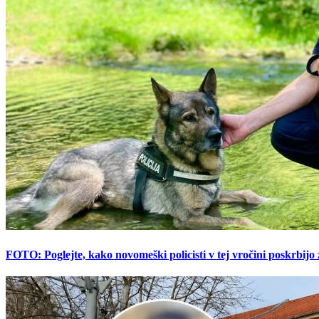
FOTO: Poglejte, kako novomeški policisti v tej vročini poskrbijo 