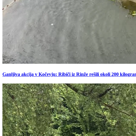
Ganljiva akcija v Kočevju: Ribiči iz Rinže rešili okoli 200 kilogr