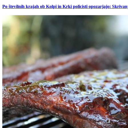
Po številnih krajah ob Kolpi in Krki policisti opozarjajo: Skrivan