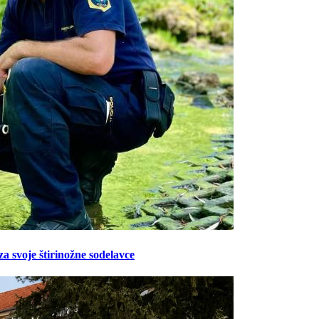
Prijavi se na cajtng
za svoje štirinožne sodelavce