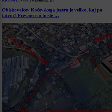
Kronika
Lokalno
|
0 komentarjev
Obiskovalcev Kočevskega jezera je veliko, kaj pa
tatvin? Presenečeni boste …