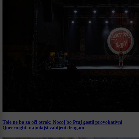
Tole ne bo za oči otrok: Nocoj bo Ptuj gostil provokativni
Queernight, najmlajši vabljeni drugam