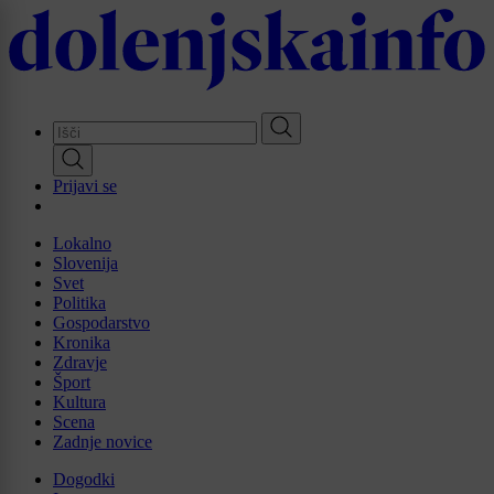
Skip
to
main
content
Prijavi se
Lokalno
Slovenija
Svet
Politika
Gospodarstvo
Kronika
Zdravje
Šport
Kultura
Scena
Zadnje novice
Dogodki