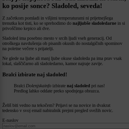
ko posije sonce? Sladoled, seveda!
Z začetkom pomladi in višjimi temperaturami ni prijetnejšega
trenutka kot tisti, ko se sprehodimo do
najljubše sladoledarne
in si
privoščimo kepico ali dve.
Sladoled ima posebno mesto v srcih ljudi vseh generacij. Od
otroškega navdušenja ob pisanih okusih do nostalgičnih spominov
na poletne večere s prijatelji.
Ne glede na ljube ali manj ljube okuse sladoleda pa ima prav vsak
lokal, slaščičarno ali sladoledarno, kamor najraje zavije.
Bralci izbirate naj sladoled!
Bralci
Dolenjskainfo
izbirate
naj sladoled
pri nas!
Predlog lahko oddate preko spodnjega obrazca.
Želiš biti vedno na tekočem? Prijavi se na novice in dvakrat
tedensko v svoj email nabiralnik prejmi pregled svežih novic.
E-naslov