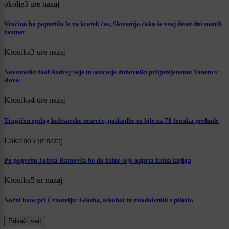
okolje
3 ure nazaj
Vročina bo popustila le za kratek čas, Slovenijo čaka še vsaj deset dni sušnih
razmer
Kronika
3 ure nazaj
Novomeški škof Andrej Saje in sobratje duhovniki priljubljenemu Tonetu v
slovo
Kronika
4 ure nazaj
Tragičen epilog kolesarske nesreče, poškodbe so bile za 78-letnika prehude
Lokalno
5 ur nazaj
Po pogrebu Jožeta Ramovša bo do žalne seje odprta žalna knjiga
Kronika
5 ur nazaj
Nočni kaos pri Črnomlju: Glasba, alkohol in mladoletnik s pištolo
Prikaži več