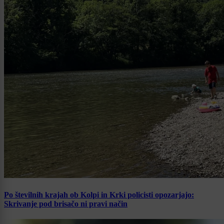
Po številnih krajah ob Kolpi in Krki policisti opozarjajo:
Skrivanje pod brisačo ni pravi način