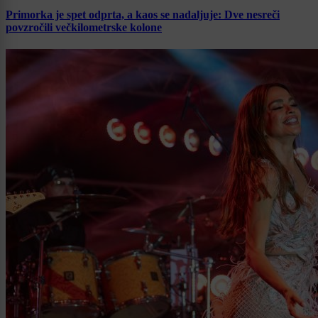
Primorka je spet odprta, a kaos se nadaljuje: Dve nesreči
povzročili večkilometrske kolone