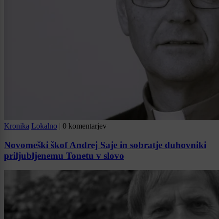
Kronika
Lokalno
|
0 komentarjev
Novomeški škof Andrej Saje in sobratje duhovniki
priljubljenemu Tonetu v slovo