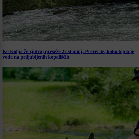
Ko Kolpa že zjutraj preseže 27 stopinj: Preverite, kako topla je
voda na priljubljenih kopališčih