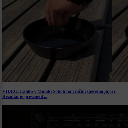
VIDEO: Lahko v Murski Soboti na vročini spečemo jajce?
Rezultat je presenetil ...