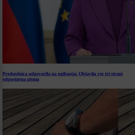
Predsednica odgovorila na ugibanja: Objavila vse tri strani
odpustnega pisma