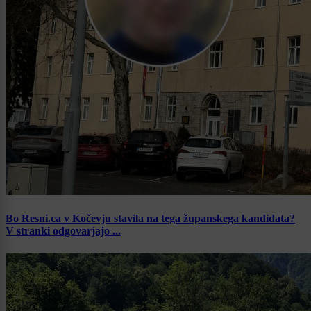
Bo Resni.ca v Kočevju stavila na tega županskega kandidata?
V stranki odgovarjajo ...