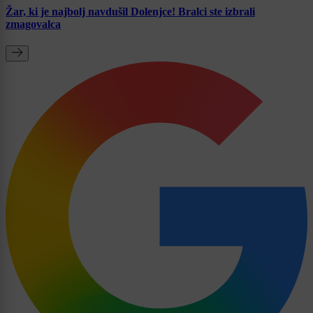
Žar, ki je najbolj navdušil Dolenjce! Bralci ste izbrali
zmagovalca