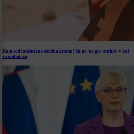
Kam sodi odslužena sončna krema? In ne, ne gre (nujno) v koš
za embalažo