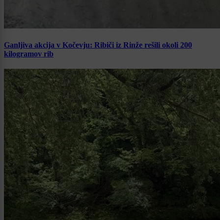
Ganljiva akcija v Kočevju: Ribiči iz Rinže rešili okoli 200
kilogramov rib