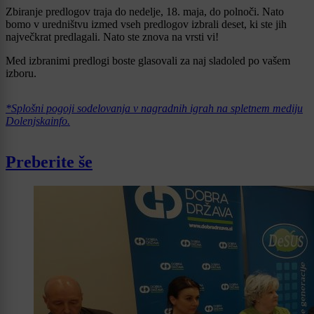
Zbiranje predlogov traja do nedelje, 18. maja, do polnoči. Nato
bomo v uredništvu izmed vseh predlogov izbrali deset, ki ste jih
največkrat predlagali. Nato ste znova na vrsti vi!
Med izbranimi predlogi boste glasovali za naj sladoled po vašem
izboru.
*Splošni pogoji sodelovanja v nagradnih igrah na spletnem mediju
Dolenjskainfo.
Preberite še