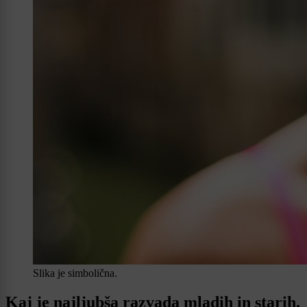
Slika je simbolična.
Kaj je najljubša razvada mladih in starih,