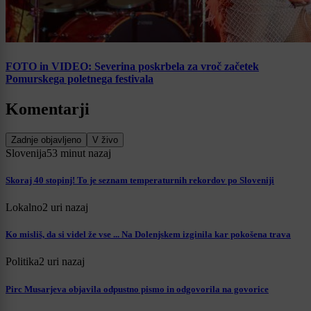
FOTO in VIDEO: Severina poskrbela za vroč začetek
Pomurskega poletnega festivala
Komentarji
Zadnje objavljeno
V živo
Slovenija
53 minut nazaj
Skoraj 40 stopinj! To je seznam temperaturnih rekordov po Sloveniji
Lokalno
2 uri nazaj
Ko misliš, da si videl že vse ... Na Dolenjskem izginila kar pokošena trava
Politika
2 uri nazaj
Pirc Musarjeva objavila odpustno pismo in odgovorila na govorice