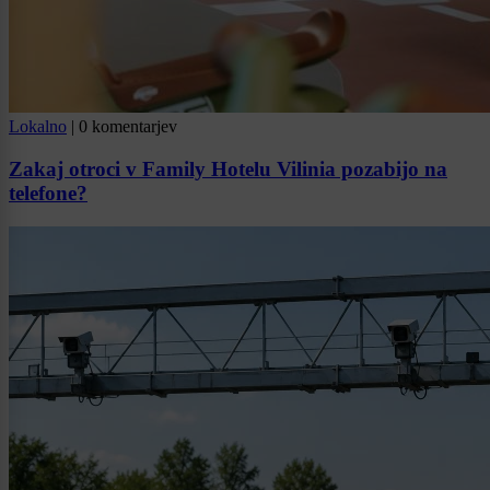
Lokalno
|
0 komentarjev
Zakaj otroci v Family Hotelu Vilinia pozabijo na
telefone?