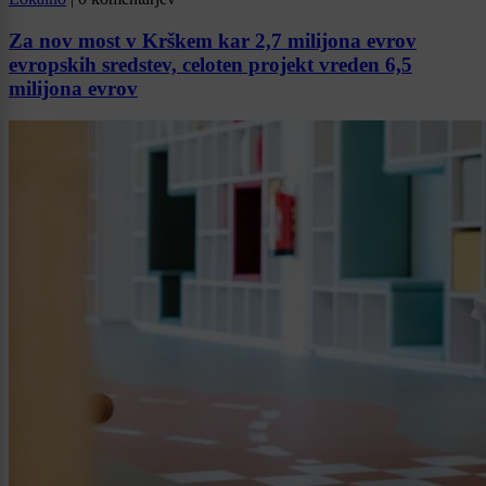
Za nov most v Krškem kar 2,7 milijona evrov
evropskih sredstev, celoten projekt vreden 6,5
milijona evrov