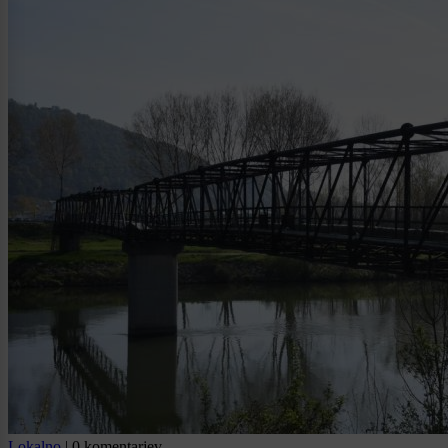
Lokalno
|
0 komentarjev