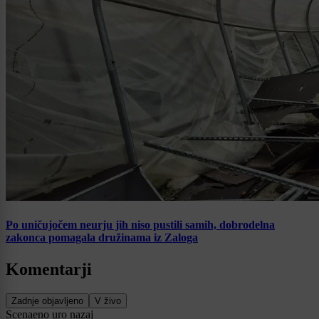
Po uničujočem neurju jih niso pustili samih, dobrodelna
zakonca pomagala družinama iz Zaloga
Komentarji
Zadnje objavljeno
V živo
Scena
eno uro nazaj