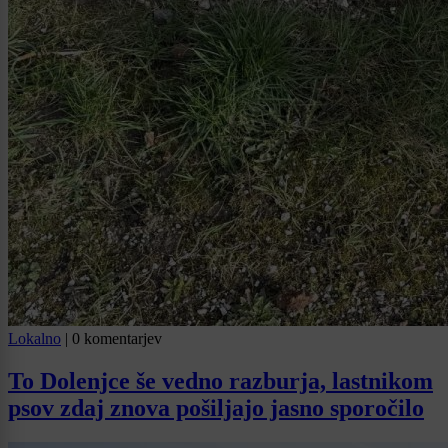
Lokalno
|
0 komentarjev
To Dolenjce še vedno razburja, lastnikom
psov zdaj znova pošiljajo jasno sporočilo