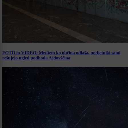
FOTO in VIDEO: Medtem ko občina odlaša, podjetniki sami
rešujejo ugled podhoda Ajdovščina