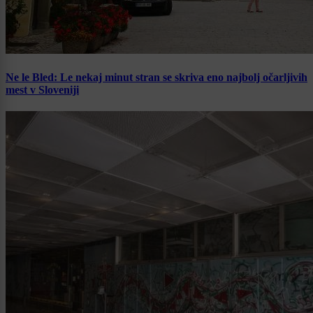
Ne le Bled: Le nekaj minut stran se skriva eno najbolj očarljivih
mest v Sloveniji