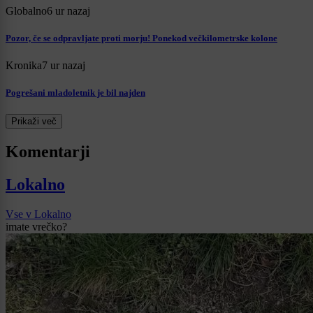
Globalno
6 ur nazaj
Pozor, če se odpravljate proti morju! Ponekod večkilometrske kolone
Kronika
7 ur nazaj
Pogrešani mladoletnik je bil najden
Prikaži več
Komentarji
Lokalno
Vse v Lokalno
imate vrečko?