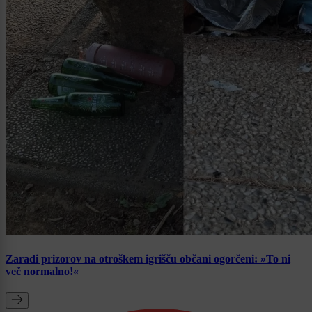
Zaradi prizorov na otroškem igrišču občani ogorčeni: »To ni
več normalno!«