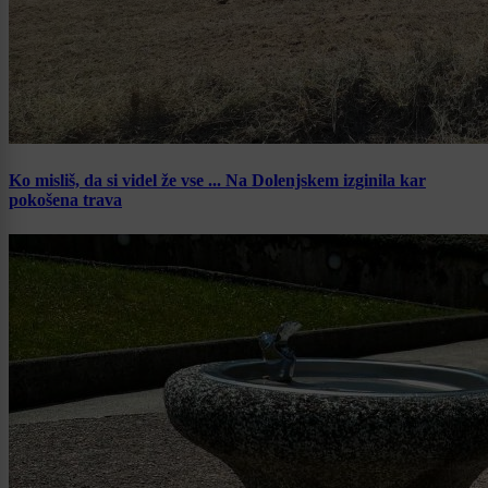
Ko misliš, da si videl že vse ... Na Dolenjskem izginila kar
pokošena trava