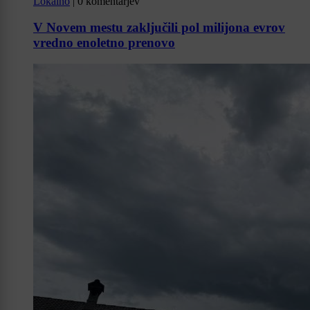
Lokalno
|
0 komentarjev
V Novem mestu zaključili pol milijona evrov
vredno enoletno prenovo