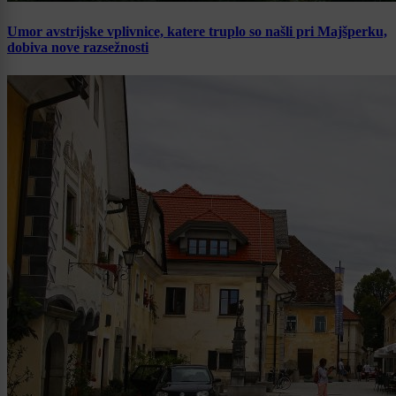
Umor avstrijske vplivnice, katere truplo so našli pri Majšperku,
dobiva nove razsežnosti