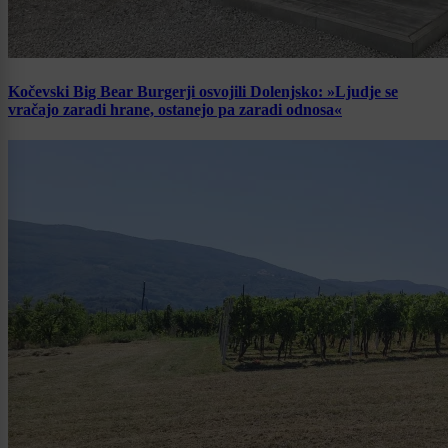
Kočevski Big Bear Burgerji osvojili Dolenjsko: »Ljudje se
vračajo zaradi hrane, ostanejo pa zaradi odnosa«