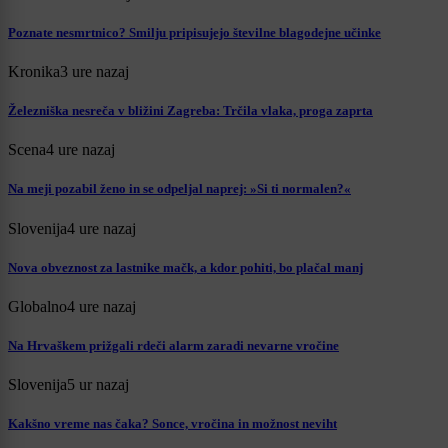
Poznate nesmrtnico? Smilju pripisujejo številne blagodejne učinke
Kronika
3 ure nazaj
Železniška nesreča v bližini Zagreba: Trčila vlaka, proga zaprta
Scena
4 ure nazaj
Na meji pozabil ženo in se odpeljal naprej: »Si ti normalen?«
Slovenija
4 ure nazaj
Nova obveznost za lastnike mačk, a kdor pohiti, bo plačal manj
Globalno
4 ure nazaj
Na Hrvaškem prižgali rdeči alarm zaradi nevarne vročine
Slovenija
5 ur nazaj
Kakšno vreme nas čaka? Sonce, vročina in možnost neviht