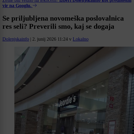
Želite biti vedno na tekočem?
Izberi Dolenjskainfo kot prednostni
vir na Googlu.
Se priljubljena novomeška poslovalnica
res seli? Preverili smo, kaj se dogaja
Dolenjskainfo
|
2. junij 2026 11:24
v
Lokalno