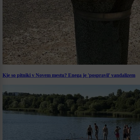
Kje so pitniki v Novem mestu? Enega je 'pospravil' vandalizem