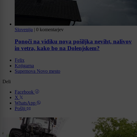
Slovenija
|
0 komentarjev
Ponoči na vidiku nova pošiljka neviht, nalivov
in vetra, kako bo na Dolenjskem?
Felix
Knjigarna
Supernova Novo mesto
Deli
Facebook
X
WhatsApp
Pošlji