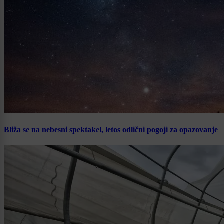
Bliža se na nebesni spektakel, letos odlični pogoji za opazovanje