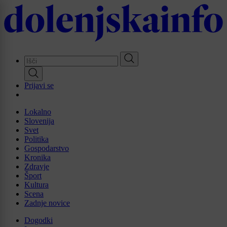
Skip
to
main
content
Prijavi se
Lokalno
Slovenija
Svet
Politika
Gospodarstvo
Kronika
Zdravje
Šport
Kultura
Scena
Zadnje novice
Dogodki