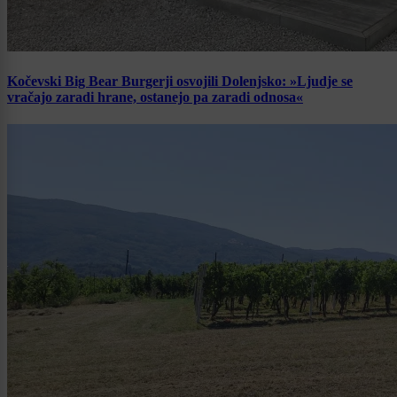
Kočevski Big Bear Burgerji osvojili Dolenjsko: »Ljudje se
vračajo zaradi hrane, ostanejo pa zaradi odnosa«