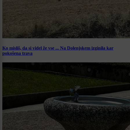
Ko misliš, da si videl že vse ... Na Dolenjskem izginila kar
pokošena trava