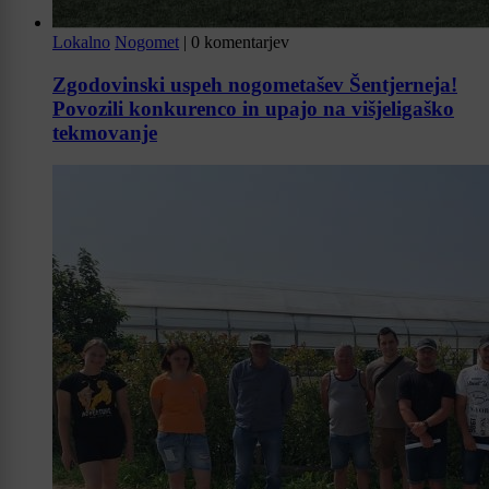
Lokalno
Nogomet
|
0 komentarjev
Zgodovinski uspeh nogometašev Šentjerneja!
Povozili konkurenco in upajo na višjeligaško
tekmovanje