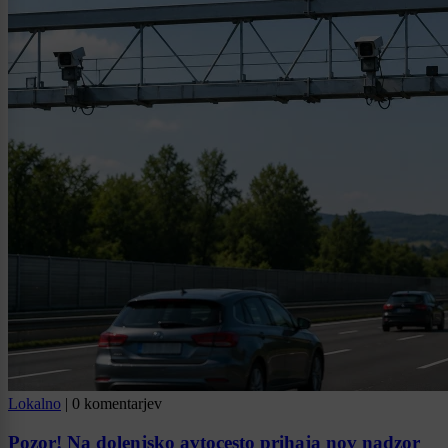
Lokalno
|
0 komentarjev
Pozor! Na dolenjsko avtocesto prihaja nov nadzor