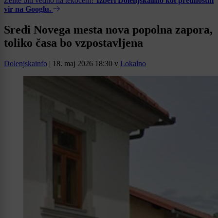
Želite biti vedno na tekočem?
Izberi Dolenjskainfo kot prednostni
vir na Googlu.
Sredi Novega mesta nova popolna zapora,
toliko časa bo vzpostavljena
Dolenjskainfo
|
18. maj 2026 18:30
v
Lokalno