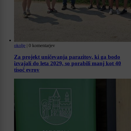
okolje
|
0 komentarjev
Za projekt uničevanja parazitov, ki ga bodo
izvajali do leta 2029, so porabili manj kot 40
tisoč evrov