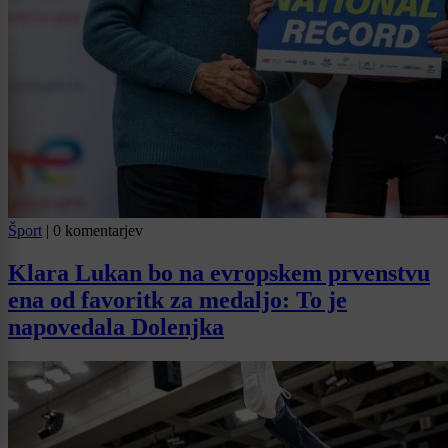
Šport
|
0 komentarjev
Klara Lukan bo na evropskem prvenstvu
ena od favoritk za medaljo: To je
napovedala Dolenjka