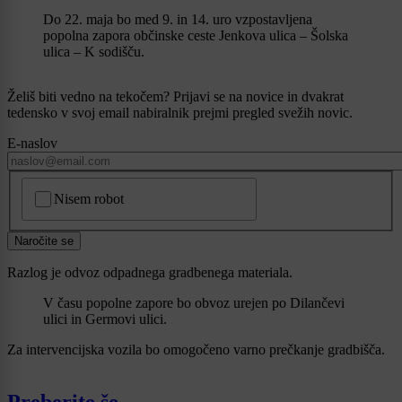
Do 22. maja bo med 9. in 14. uro vzpostavljena
popolna zapora občinske ceste Jenkova ulica – Šolska
ulica – K sodišču.
Želiš biti vedno na tekočem? Prijavi se na novice in dvakrat
tedensko v svoj email nabiralnik prejmi pregled svežih novic.
E-naslov
CAPTCHA
Nisem robot
Naročite se
Razlog je odvoz odpadnega gradbenega materiala.
V času popolne zapore bo obvoz urejen po Dilančevi
ulici in Germovi ulici.
Za intervencijska vozila bo omogočeno varno prečkanje gradbišča.
Preberite še