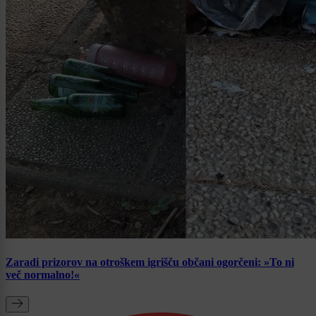
Zaradi prizorov na otroškem igrišču občani ogorčeni: »To ni
več normalno!«