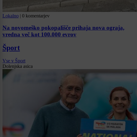
Lokalno
|
0 komentarjev
Na novomeško pokopališče prihaja nova ograja,
vredna več kot 100.000 evrov
Šport
Vse v Šport
Dolenjska asica