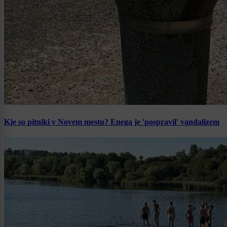
Kje so pitniki v Novem mestu? Enega je 'pospravil' vandalizem