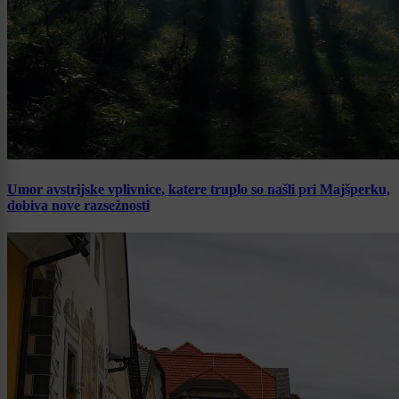
Umor avstrijske vplivnice, katere truplo so našli pri Majšperku,
dobiva nove razsežnosti