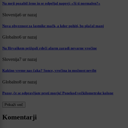
Na meji pozabil ženo in se odpeljal naprej: »Si ti normalen?«
Slovenija
6 ur nazaj
Nova obveznost za lastnike mačk, a kdor pohiti, bo plačal manj
Globalno
6 ur nazaj
Na Hrvaškem prižgali rdeči alarm zaradi nevarne vročine
Slovenija
7 ur nazaj
Kakšno vreme nas čaka? Sonce, vročina in možnost neviht
Globalno
8 ur nazaj
Pozor, če se odpravljate proti morju! Ponekod večkilometrske kolone
Prikaži več
Komentarji