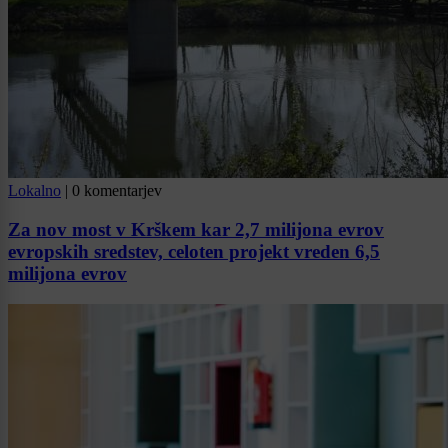
Lokalno
|
0 komentarjev
Za nov most v Krškem kar 2,7 milijona evrov
evropskih sredstev, celoten projekt vreden 6,5
milijona evrov