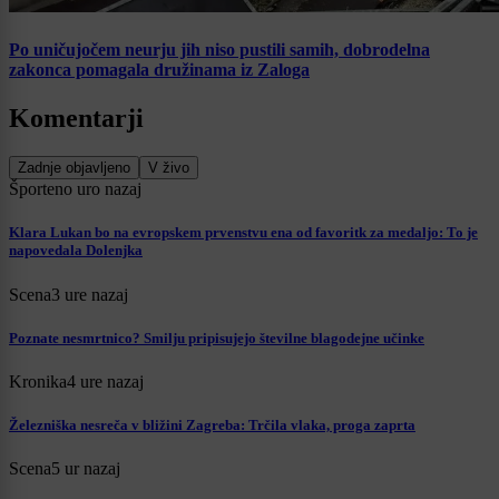
Po uničujočem neurju jih niso pustili samih, dobrodelna
zakonca pomagala družinama iz Zaloga
Komentarji
Zadnje objavljeno
V živo
Šport
eno uro nazaj
Klara Lukan bo na evropskem prvenstvu ena od favoritk za medaljo: To je
napovedala Dolenjka
Scena
3 ure nazaj
Poznate nesmrtnico? Smilju pripisujejo številne blagodejne učinke
Kronika
4 ure nazaj
Železniška nesreča v bližini Zagreba: Trčila vlaka, proga zaprta
Scena
5 ur nazaj