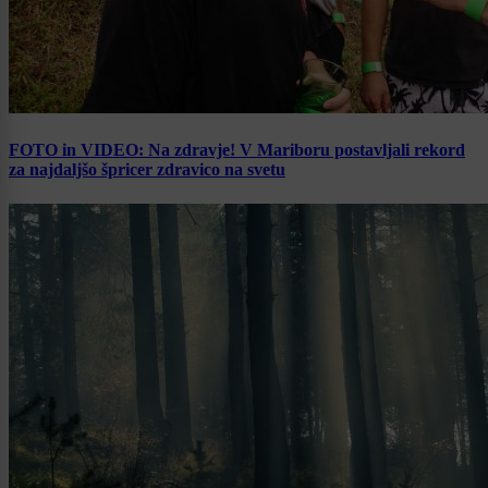
FOTO in VIDEO: Na zdravje! V Mariboru postavljali rekord
za najdaljšo špricer zdravico na svetu