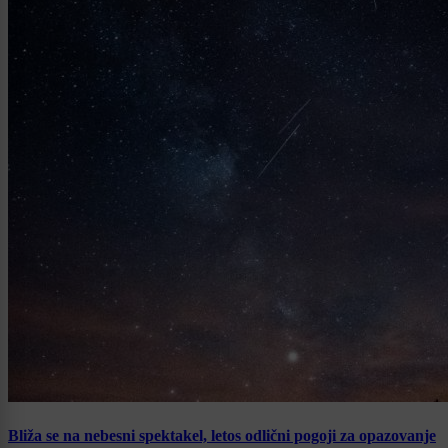
Bliža se na nebesni spektakel, letos odlični pogoji za opazovanje