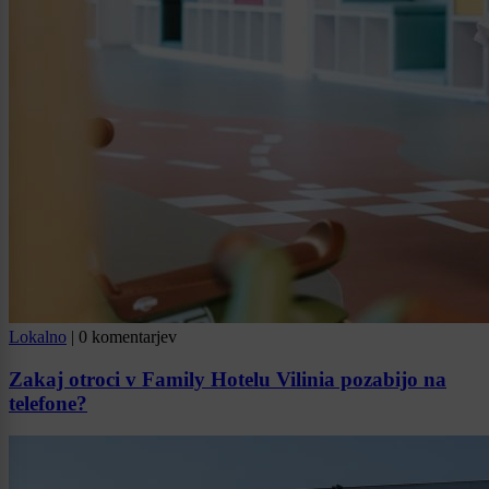
Lokalno
|
0 komentarjev
Zakaj otroci v Family Hotelu Vilinia pozabijo na
telefone?