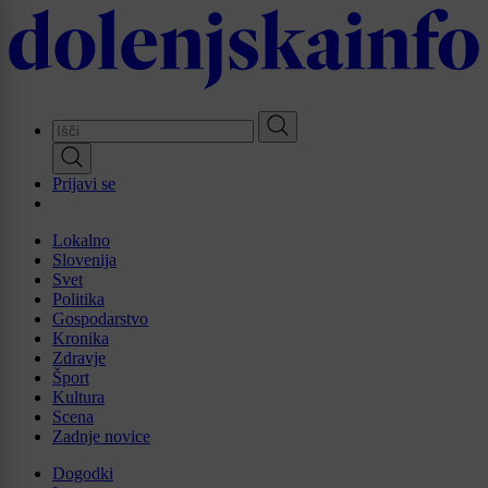
Skip
to
main
content
Prijavi se
Lokalno
Slovenija
Svet
Politika
Gospodarstvo
Kronika
Zdravje
Šport
Kultura
Scena
Zadnje novice
Dogodki