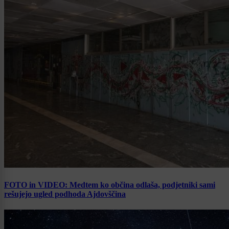
FOTO in VIDEO: Medtem ko občina odlaša, podjetniki sami
rešujejo ugled podhoda Ajdovščina