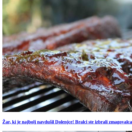
Žar, ki je najbolj navdušil Dolenjce! Bralci ste izbrali zmagovalca