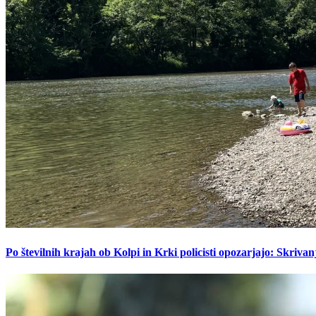
Po številnih krajah ob Kolpi in Krki policisti opozarjajo: Skrivan