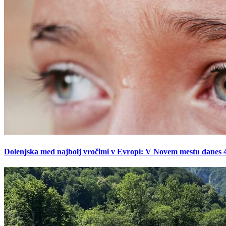
Dolenjska med najbolj vročimi v Evropi: V Novem mestu danes 42,