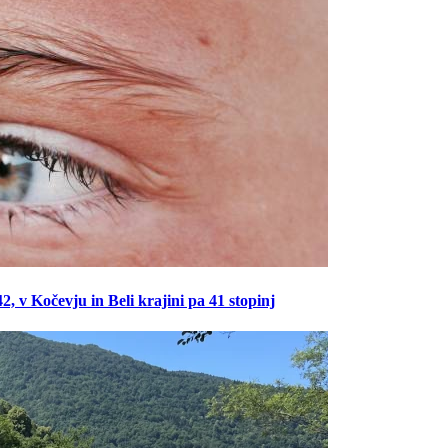
 v Kočevju in Beli krajini pa 41 stopinj