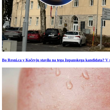
Bo Resni.ca v Kočevju stavila na tega županskega kandidata? V s