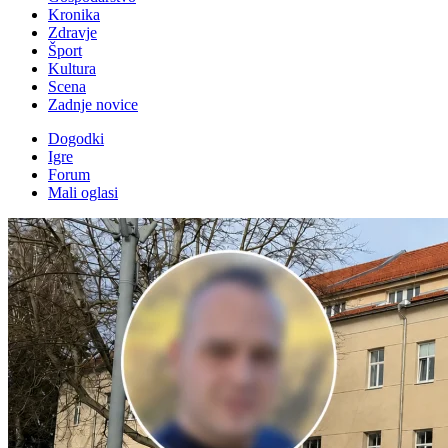
Kronika
Zdravje
Šport
Kultura
Scena
Zadnje novice
Dogodki
Igre
Forum
Mali oglasi