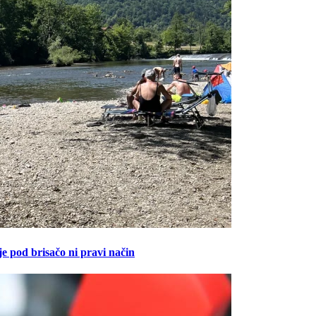
Prijavi se na cajtng
je pod brisačo ni pravi način