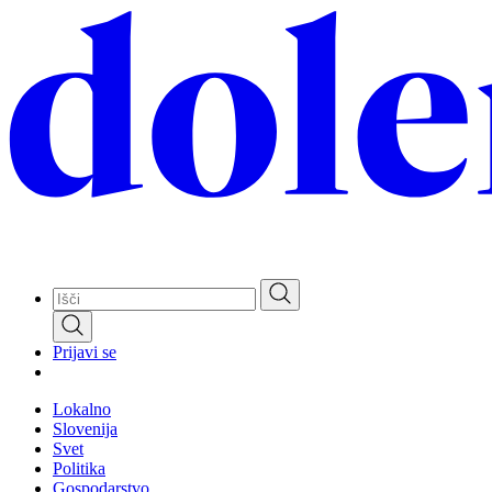
Skip
to
main
content
Prijavi se
Lokalno
Slovenija
Svet
Politika
Gospodarstvo