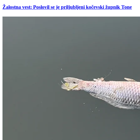
Žalostna vest: Poslovil se je priljubljeni kočevski župnik Tone