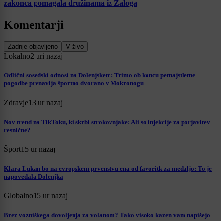
zakonca pomagala družinama iz Zaloga
Komentarji
Zadnje objavljeno
V živo
Lokalno
2 uri nazaj
Odlični sosedski odnosi na Dolenjskem: Trimo ob koncu petnajstletne
pogodbe prenavlja športno dvorano v Mokronogu
Zdravje
13 ur nazaj
Nov trend na TikToku, ki skrbi strokovnjake: Ali so injekcije za porjavitev
resnične?
Šport
15 ur nazaj
Klara Lukan bo na evropskem prvenstvu ena od favoritk za medaljo: To je
napovedala Dolenjka
Globalno
15 ur nazaj
Brez vozniškega dovoljenja za volanom? Tako visoko kazen vam napišejo