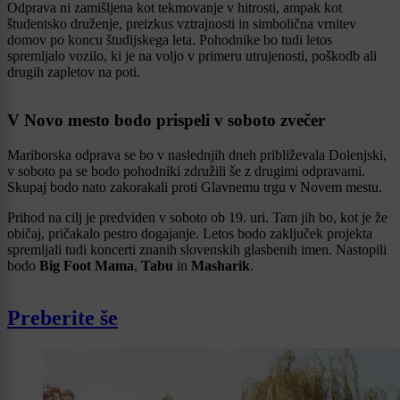
Odprava ni zamišljena kot tekmovanje v hitrosti, ampak kot
študentsko druženje, preizkus vztrajnosti in simbolična vrnitev
domov po koncu študijskega leta. Pohodnike bo tudi letos
spremljalo vozilo, ki je na voljo v primeru utrujenosti, poškodb ali
drugih zapletov na poti.
V Novo mesto bodo prispeli v soboto zvečer
Mariborska odprava se bo v naslednjih dneh približevala Dolenjski,
v soboto pa se bodo pohodniki združili še z drugimi odpravami.
Skupaj bodo nato zakorakali proti Glavnemu trgu v Novem mestu.
Prihod na cilj je predviden v soboto ob 19. uri. Tam jih bo, kot je že
običaj, pričakalo pestro dogajanje. Letos bodo zaključek projekta
spremljali tudi koncerti znanih slovenskih glasbenih imen. Nastopili
bodo
Big Foot Mama
,
Tabu
in
Masharik
.
Preberite še