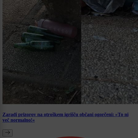
Zaradi prizorov na otroškem igrišču občani ogorčeni: »To ni
več normalno!«