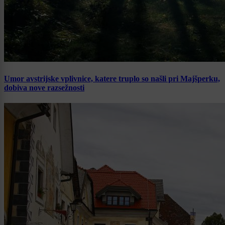
Umor avstrijske vplivnice, katere truplo so našli pri Majšperku,
dobiva nove razsežnosti