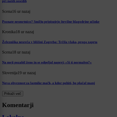
pri naših sosedih
Scena
16 ur nazaj
Poznate nesmrtnico? Smilju pripisujejo številne blagodejne učinke
Kronika
18 ur nazaj
Železniška nesreča v bližini Zagreba: Trčila vlaka, proga zaprta
Scena
18 ur nazaj
Na meji pozabil ženo in se odpeljal naprej: »Si ti normalen?«
Slovenija
19 ur nazaj
Nova obveznost za lastnike mačk, a kdor pohiti, bo plačal manj
Prikaži več
Komentarji