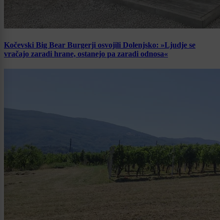
Kočevski Big Bear Burgerji osvojili Dolenjsko: »Ljudje se
vračajo zaradi hrane, ostanejo pa zaradi odnosa«