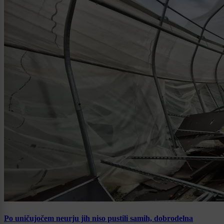
Po uničujočem neurju jih niso pustili samih, dobrodelna