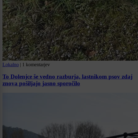
Lokalno
|
1 komentarjev
To Dolenjce še vedno razburja, lastnikom psov zdaj
znova pošiljajo jasno sporočilo