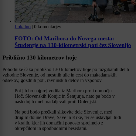
Lokalno
|
0 komentarjev
FOTO: Od Maribora do Novega mesta:
Študentje na 130-kilometrski poti čez Slovenijo
Približno 130 kilometrov hoje
Pohodnike čaka približno 130 kilometrov hoje po razgibanih delih
vzhodne Slovenije, od mestnih ulic in cest do makadamskih
odsekov, gozdnih poti, ravninskih delov in vzponov.
Pot jih bo najprej vodila iz Maribora proti območju
Hoč, Slovenskih Konjic in Šentjurja, nato pa bodo v
naslednjih dneh nadaljevali proti Dolenjski.
Na poti bodo prečkali slikovite dele Slovenije, med
drugim doline Drave, Save in Krke, ter se ustavljali tudi
v krajih, kjer jih domačini pogosto sprejmejo z
okrepčilom in spodbudnimi besedami.