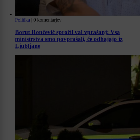
Politika
|
0 komentarjev
Borut Rončević sprožil val vprašanj: Vsa
ministrstva smo povprašali, če odhajajo iz
Ljubljane