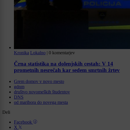
Kronika
Lokalno
|
0 komentarjev
Črna statistika na dolenjskih cestah: V 14
prometnih nesrečah kar sedem smrtnih žrtev
Grem domov v novo mesto
gdnm
društvo novomeških študentov
DNS
od maribora do novega mesta
Deli
Facebook
X