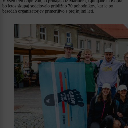
V vseh treh odpravah, ki prihajajo iz Maribora, Ljubljane in Kopra,
bo letos skupaj sodelovalo približno 70 pohodnikov, kar je po
besedah organizatorjev primerljivo s prejšnjimi leti.