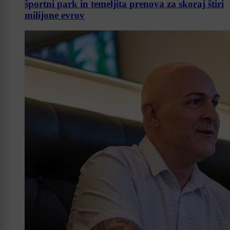
športni park in temeljita prenova za skoraj štiri
milijone evrov