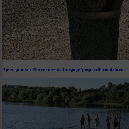
Kje so pitniki v Novem mestu? Enega je 'pospravil' vandalizem