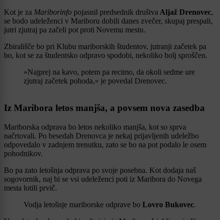
Kot je za
Mariborinfo
pojasnil predsednik društva
Aljaž Drenovec
,
se bodo udeleženci v Mariboru dobili danes zvečer, skupaj prespali,
jutri zjutraj pa začeli pot proti Novemu mestu.
Zbirališče bo pri Klubu mariborskih študentov, jutranji začetek pa
bo, kot se za študentsko odpravo spodobi, nekoliko bolj sproščen.
»Najprej na kavo, potem pa recimo, da okoli sedme ure
zjutraj začetek pohoda,« je povedal Drenovec.
Iz Maribora letos manjša, a povsem nova zasedba
Mariborska odprava bo letos nekoliko manjša, kot so sprva
načrtovali. Po besedah Drenovca je nekaj prijavljenih udeležbo
odpovedalo v zadnjem trenutku, zato se bo na pot podalo le osem
pohodnikov.
Bo pa zato letošnja odprava po svoje posebna. Kot dodaja naš
sogovornik, naj bi se vsi udeleženci poti iz Maribora do Novega
mesta lotili prvič.
Vodja letošnje mariborske odprave bo
Lovro Bukovec
.