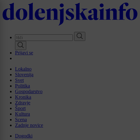
Skip
to
main
content
Prijavi se
Lokalno
Slovenija
Svet
Politika
Gospodarstvo
Kronika
Zdravje
Šport
Kultura
Scena
Zadnje novice
Dogodki