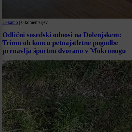
Lokalno
|
0 komentarjev
Odlični sosedski odnosi na Dolenjskem:
Trimo ob koncu petnajstletne pogodbe
prenavlja športno dvorano v Mokronogu