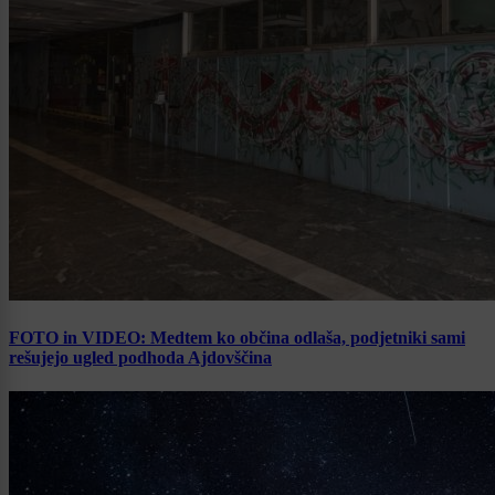
FOTO in VIDEO: Medtem ko občina odlaša, podjetniki sami
rešujejo ugled podhoda Ajdovščina