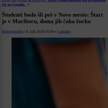
Želite biti vedno na tekočem?
Izberi Dolenjskainfo kot prednostni
vir na Googlu.
Študenti bodo šli peš v Novo mesto: Štart
je v Mariboru, doma jih čaka žurka
Dolenjskainfo
|
8. julij 2026 05:00
v
Lokalno