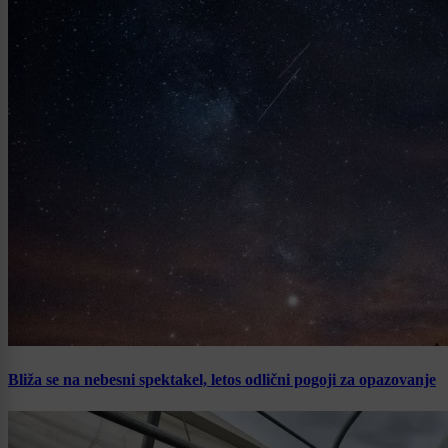
Bliža se na nebesni spektakel, letos odlični pogoji za opazovanje