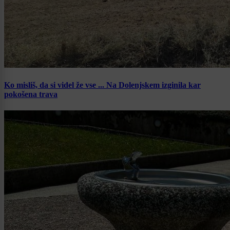
Ko misliš, da si videl že vse ... Na Dolenjskem izginila kar
pokošena trava