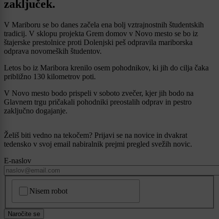
zaključek.
V Mariboru se bo danes začela ena bolj vztrajnostnih študentskih
tradicij. V sklopu projekta Grem domov v Novo mesto se bo iz
štajerske prestolnice proti Dolenjski peš odpravila mariborska
odprava novomeških študentov.
Letos bo iz Maribora krenilo osem pohodnikov, ki jih do cilja čaka
približno 130 kilometrov poti.
V Novo mesto bodo prispeli v soboto zvečer, kjer jih bodo na
Glavnem trgu pričakali pohodniki preostalih odprav in pestro
zaključno dogajanje.
Želiš biti vedno na tekočem? Prijavi se na novice in dvakrat
tedensko v svoj email nabiralnik prejmi pregled svežih novic.
E-naslov
CAPTCHA
Nisem robot
Naročite se