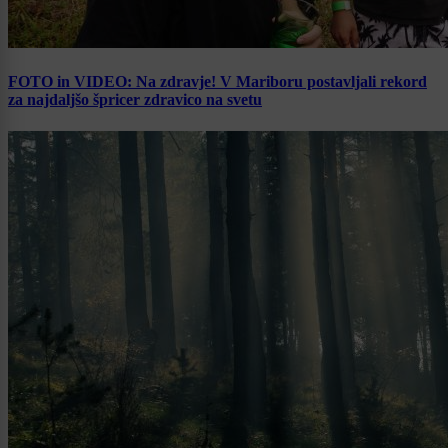
FOTO in VIDEO: Na zdravje! V Mariboru postavljali rekord
za najdaljšo špricer zdravico na svetu