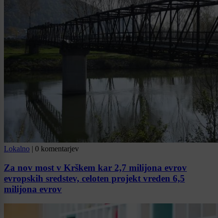
Lokalno
|
0 komentarjev
Za nov most v Krškem kar 2,7 milijona evrov
evropskih sredstev, celoten projekt vreden 6,5
milijona evrov