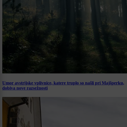
Umor avstrijske vplivnice, katere truplo so našli pri Majšperku,
dobiva nove razsežnosti