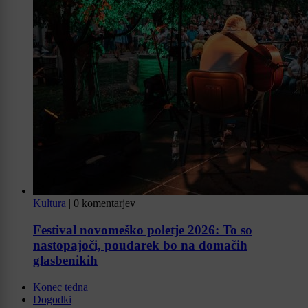
Kultura
|
0 komentarjev
Festival novomeško poletje 2026: To so
nastopajoči, poudarek bo na domačih
glasbenikih
Konec tedna
Dogodki