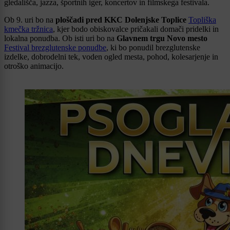
gledališča, jazza, športnih iger, koncertov in filmskega festivala.
Ob 9. uri bo na
ploščadi pred KKC Dolenjske Toplice
Topliška
kmečka tržnica
, kjer bodo obiskovalce pričakali domači pridelki in
lokalna ponudba. Ob isti uri bo na
Glavnem trgu Novo mesto
Festival brezglutenske ponudbe
, ki bo ponudil brezglutenske
izdelke, dobrodelni tek, voden ogled mesta, pohod, kolesarjenje in
otroško animacijo.