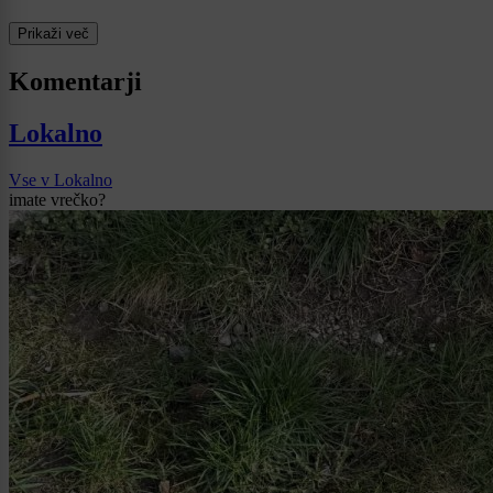
Prikaži več
Komentarji
Lokalno
Vse v Lokalno
imate vrečko?