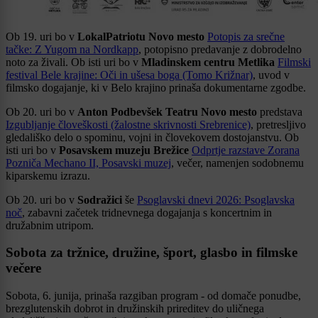
Ob 19. uri bo v
LokalPatriotu Novo mesto
Potopis za srečne
tačke: Z Yugom na Nordkapp
, potopisno predavanje z dobrodelno
noto za živali. Ob isti uri bo v
Mladinskem centru Metlika
Filmski
festival Bele krajine: Oči in ušesa boga (Tomo Križnar)
, uvod v
filmsko dogajanje, ki v Belo krajino prinaša dokumentarne zgodbe.
Ob 20. uri bo v
Anton Podbevšek Teatru Novo mesto
predstava
Izgubljanje človeškosti (žalostne skrivnosti Srebrenice)
, pretresljivo
gledališko delo o spominu, vojni in človekovem dostojanstvu. Ob
isti uri bo v
Posavskem muzeju Brežice
Odprtje razstave Zorana
Pozniča Mechano II, Posavski muzej
, večer, namenjen sodobnemu
kiparskemu izrazu.
Ob 20. uri bo v
Sodražici
še
Psoglavski dnevi 2026: Psoglavska
noč
, zabavni začetek tridnevnega dogajanja s koncertnim in
družabnim utripom.
Sobota za tržnice, družine, šport, glasbo in filmske
večere
Sobota, 6. junija, prinaša razgiban program - od domače ponudbe,
brezglutenskih dobrot in družinskih prireditev do uličnega