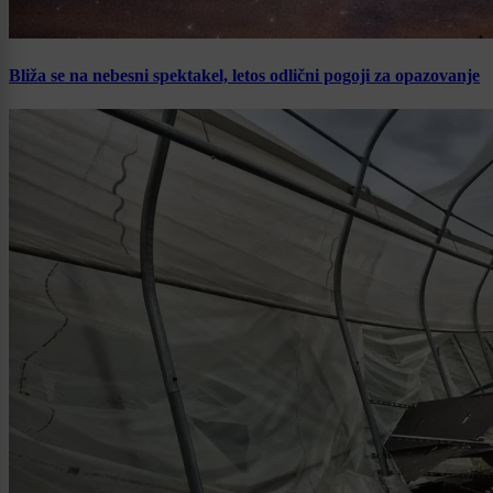
Bliža se na nebesni spektakel, letos odlični pogoji za opazovanje