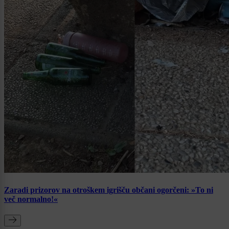
Zaradi prizorov na otroškem igrišču občani ogorčeni: »To ni
več normalno!«