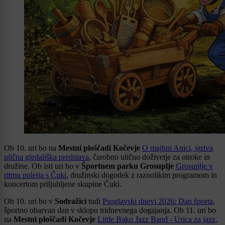
Ob 10. uri bo na
Mestni ploščadi Kočevje
O majhni Anici, igriva
ulična gledališka predstava
, čarobno ulično doživetje za otroke in
družine. Ob isti uri bo v
Športnem parku Grosuplje
Grosuplje v
ritmu poletja s Čuki
, družinski dogodek z raznolikim programom in
koncertom priljubljene skupine Čuki.
Ob 10. uri bo v
Sodražici
tudi
Psoglavski dnevi 2026: Dan športa
,
športno obarvan dan v sklopu tridnevnega dogajanja. Ob 11. uri bo
na
Mestni ploščadi Kočevje
Little Bako Jazz Band - Urica za jazz,