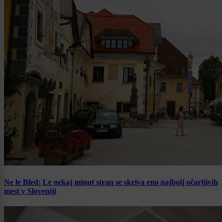
Ne le Bled: Le nekaj minut stran se skriva eno najbolj očarljivih
mest v Sloveniji