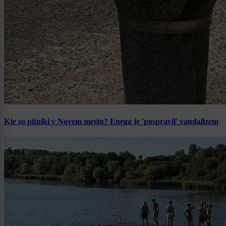
Kje so pitniki v Novem mestu? Enega je 'pospravil' vandalizem