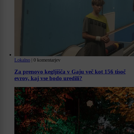
Lokalno
|
0 komentarjev
Za prenovo kegljišča v Gaju več kot 156 tisoč
evrov, kaj vse bodo uredili?