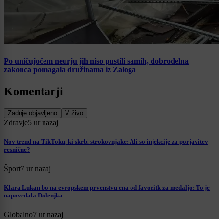
Po uničujočem neurju jih niso pustili samih, dobrodelna
zakonca pomagala družinama iz Zaloga
Komentarji
Zadnje objavljeno
V živo
Zdravje
5 ur nazaj
Nov trend na TikToku, ki skrbi strokovnjake: Ali so injekcije za porjavitev
resnične?
Šport
7 ur nazaj
Klara Lukan bo na evropskem prvenstvu ena od favoritk za medaljo: To je
napovedala Dolenjka
Globalno
7 ur nazaj