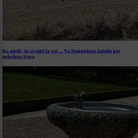
Ko misliš, da si videl že vse ... Na Dolenjskem izginila kar
pokošena trava