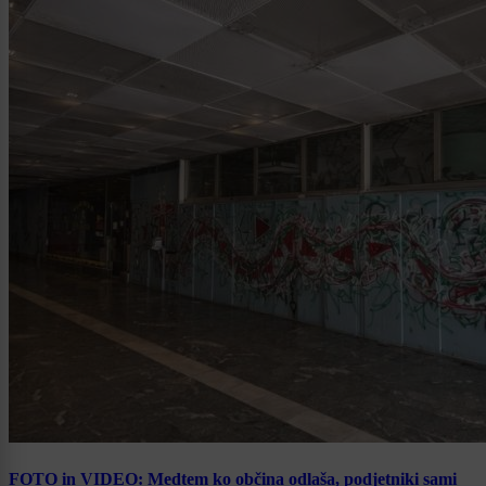
FOTO in VIDEO: Medtem ko občina odlaša, podjetniki sami