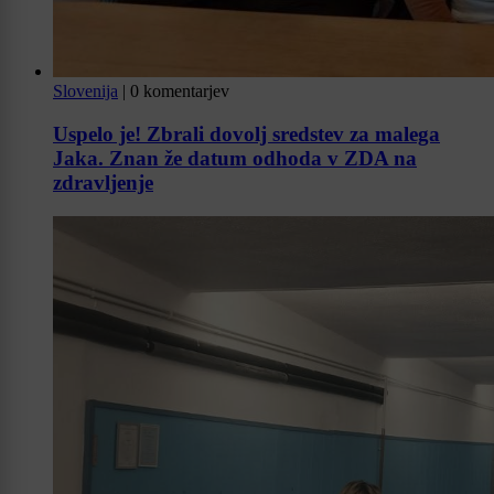
Slovenija
|
0 komentarjev
Uspelo je! Zbrali dovolj sredstev za malega
Jaka. Znan že datum odhoda v ZDA na
zdravljenje