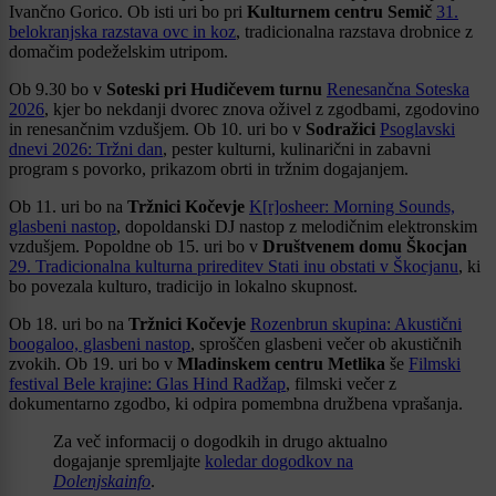
Ivančno Gorico. Ob isti uri bo pri
Kulturnem centru Semič
31.
belokranjska razstava ovc in koz
, tradicionalna razstava drobnice z
domačim podeželskim utripom.
Ob 9.30 bo v
Soteski pri Hudičevem turnu
Renesančna Soteska
2026
, kjer bo nekdanji dvorec znova oživel z zgodbami, zgodovino
in renesančnim vzdušjem. Ob 10. uri bo v
Sodražici
Psoglavski
dnevi 2026: Tržni dan
, pester kulturni, kulinarični in zabavni
program s povorko, prikazom obrti in tržnim dogajanjem.
Ob 11. uri bo na
Tržnici Kočevje
K[r]osheer: Morning Sounds,
glasbeni nastop
, dopoldanski DJ nastop z melodičnim elektronskim
vzdušjem. Popoldne ob 15. uri bo v
Društvenem domu Škocjan
29. Tradicionalna kulturna prireditev Stati inu obstati v Škocjanu
, ki
bo povezala kulturo, tradicijo in lokalno skupnost.
Ob 18. uri bo na
Tržnici Kočevje
Rozenbrun skupina: Akustični
boogaloo, glasbeni nastop
, sproščen glasbeni večer ob akustičnih
zvokih. Ob 19. uri bo v
Mladinskem centru Metlika
še
Filmski
festival Bele krajine: Glas Hind Radžap
, filmski večer z
dokumentarno zgodbo, ki odpira pomembna družbena vprašanja.
Za več informacij o dogodkih in drugo aktualno
dogajanje spremljajte
koledar dogodkov na
Dolenjskainfo
.