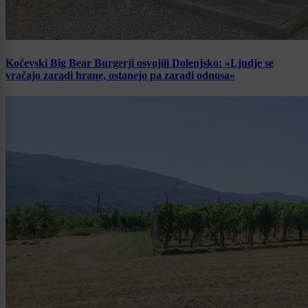
Kočevski Big Bear Burgerji osvojili Dolenjsko: »Ljudje se
vračajo zaradi hrane, ostanejo pa zaradi odnosa«