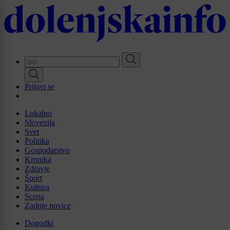
Skip
to
main
content
Prijavi se
Lokalno
Slovenija
Svet
Politika
Gospodarstvo
Kronika
Zdravje
Šport
Kultura
Scena
Zadnje novice
Dogodki