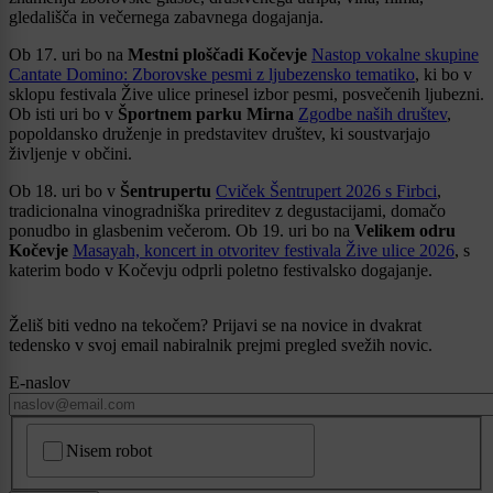
gledališča in večernega zabavnega dogajanja.
Ob 17. uri bo na
Mestni ploščadi Kočevje
Nastop vokalne skupine
Cantate Domino: Zborovske pesmi z ljubezensko tematiko
, ki bo v
sklopu festivala Žive ulice prinesel izbor pesmi, posvečenih ljubezni.
Ob isti uri bo v
Športnem parku Mirna
Zgodbe naših društev
,
popoldansko druženje in predstavitev društev, ki soustvarjajo
življenje v občini.
Ob 18. uri bo v
Šentrupertu
Cviček Šentrupert 2026 s Firbci
,
tradicionalna vinogradniška prireditev z degustacijami, domačo
ponudbo in glasbenim večerom. Ob 19. uri bo na
Velikem odru
Kočevje
Masayah, koncert in otvoritev festivala Žive ulice 2026
, s
katerim bodo v Kočevju odprli poletno festivalsko dogajanje.
Želiš biti vedno na tekočem? Prijavi se na novice in dvakrat
tedensko v svoj email nabiralnik prejmi pregled svežih novic.
E-naslov
CAPTCHA
Nisem robot