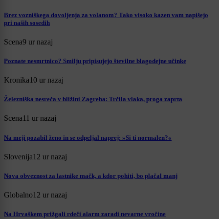
Brez vozniškega dovoljenja za volanom? Tako visoko kazen vam napišejo
pri naših sosedih
Scena
9 ur nazaj
Poznate nesmrtnico? Smilju pripisujejo številne blagodejne učinke
Kronika
10 ur nazaj
Železniška nesreča v bližini Zagreba: Trčila vlaka, proga zaprta
Scena
11 ur nazaj
Na meji pozabil ženo in se odpeljal naprej: »Si ti normalen?«
Slovenija
12 ur nazaj
Nova obveznost za lastnike mačk, a kdor pohiti, bo plačal manj
Globalno
12 ur nazaj
Na Hrvaškem prižgali rdeči alarm zaradi nevarne vročine