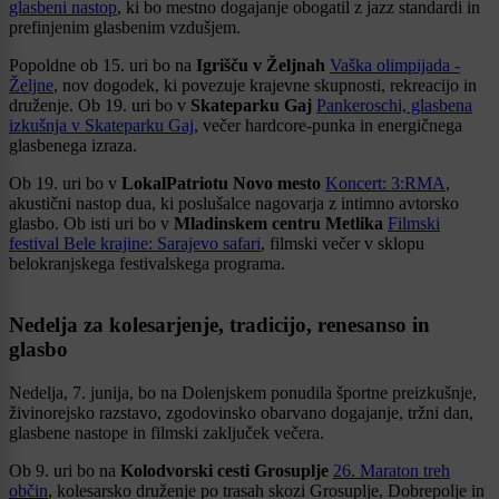
glasbeni nastop
, ki bo mestno dogajanje obogatil z jazz standardi in
prefinjenim glasbenim vzdušjem.
Popoldne ob 15. uri bo na
Igrišču v Željnah
Vaška olimpijada -
Željne
, nov dogodek, ki povezuje krajevne skupnosti, rekreacijo in
druženje. Ob 19. uri bo v
Skateparku Gaj
Pankeroschi, glasbena
izkušnja v Skateparku Gaj
, večer hardcore-punka in energičnega
glasbenega izraza.
Ob 19. uri bo v
LokalPatriotu Novo mesto
Koncert: 3:RMA
,
akustični nastop dua, ki poslušalce nagovarja z intimno avtorsko
glasbo. Ob isti uri bo v
Mladinskem centru Metlika
Filmski
festival Bele krajine: Sarajevo safari
, filmski večer v sklopu
belokranjskega festivalskega programa.
Nedelja za kolesarjenje, tradicijo, renesanso in
glasbo
Nedelja, 7. junija, bo na Dolenjskem ponudila športne preizkušnje,
živinorejsko razstavo, zgodovinsko obarvano dogajanje, tržni dan,
glasbene nastope in filmski zaključek večera.
Ob 9. uri bo na
Kolodvorski cesti Grosuplje
26. Maraton treh
občin
, kolesarsko druženje po trasah skozi Grosuplje, Dobrepolje in