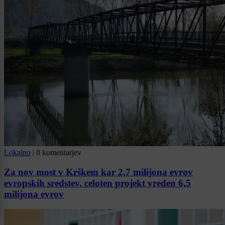
Lokalno
|
0 komentarjev
Za nov most v Krškem kar 2,7 milijona evrov
evropskih sredstev, celoten projekt vreden 6,5
milijona evrov