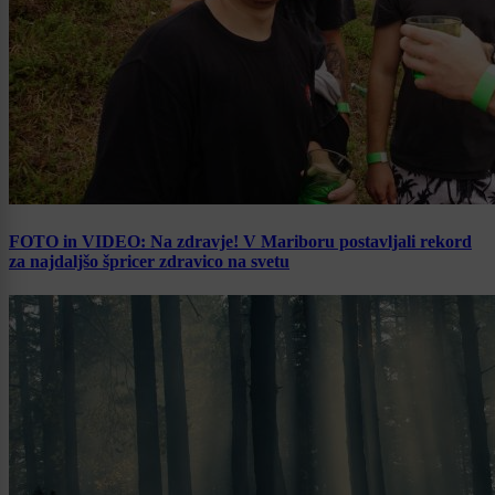
FOTO in VIDEO: Na zdravje! V Mariboru postavljali rekord
za najdaljšo špricer zdravico na svetu