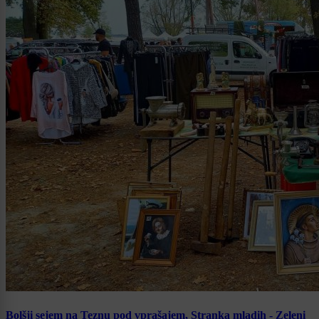
Bolšji sejem na Teznu pod vprašajem, Stranka mladih - Zeleni