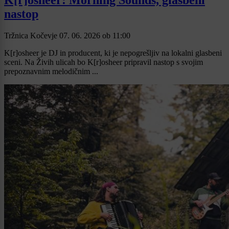
nastop
Tržnica Kočevje
07. 06. 2026
ob
11:00
K[r]osheer je DJ in producent, ki je nepogrešljiv na lokalni glasbeni
sceni. Na Živih ulicah bo K[r]osheer pripravil nastop s svojim
prepoznavnim melodičnim ...