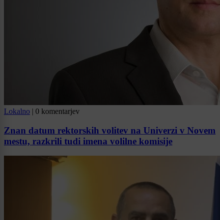
Lokalno
|
0 komentarjev
Znan datum rektorskih volitev na Univerzi v Novem
mestu, razkrili tudi imena volilne komisije