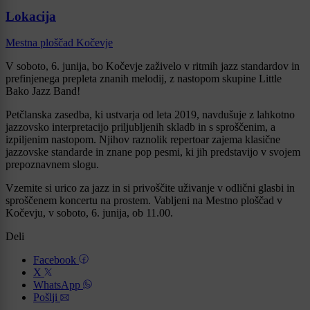
Lokacija
Mestna ploščad Kočevje
V soboto, 6. junija, bo Kočevje zaživelo v ritmih jazz standardov in
prefinjenega prepleta znanih melodij, z nastopom skupine Little
Bako Jazz Band!
Petčlanska zasedba, ki ustvarja od leta 2019, navdušuje z lahkotno
jazzovsko interpretacijo priljubljenih skladb in s sproščenim, a
izpiljenim nastopom. Njihov raznolik repertoar zajema klasične
jazzovske standarde in znane pop pesmi, ki jih predstavijo v svojem
prepoznavnem slogu.
Vzemite si urico za jazz in si privoščite uživanje v odlični glasbi in
sproščenem koncertu na prostem. Vabljeni na Mestno ploščad v
Kočevju, v soboto, 6. junija, ob 11.00.
Deli
Facebook
X
WhatsApp
Pošlji