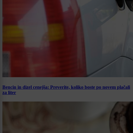
Bencin in dizel cenejša: Preverite, koliko boste po novem plačali
za liter