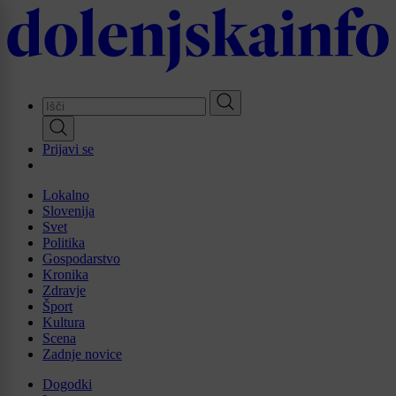
Skip
to
main
content
Prijavi se
Lokalno
Slovenija
Svet
Politika
Gospodarstvo
Kronika
Zdravje
Šport
Kultura
Scena
Zadnje novice
Dogodki