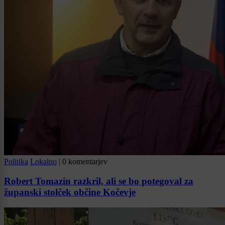
Politika
Lokalno
|
0 komentarjev
Robert Tomazin razkril, ali se bo potegoval za
županski stolček občine Kočevje