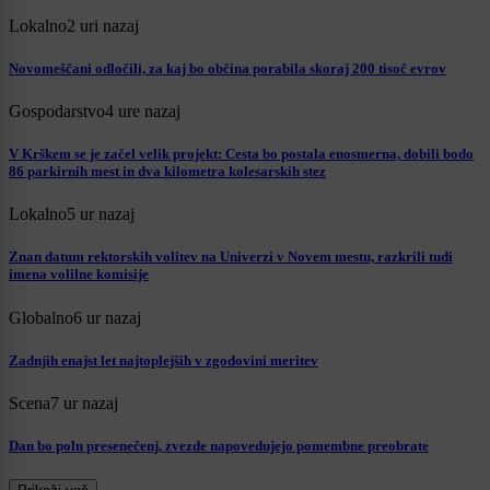
Lokalno
2 uri nazaj
Novomeščani odločili, za kaj bo občina porabila skoraj 200 tisoč evrov
Gospodarstvo
4 ure nazaj
V Krškem se je začel velik projekt: Cesta bo postala enosmerna, dobili bodo
86 parkirnih mest in dva kilometra kolesarskih stez
Lokalno
5 ur nazaj
Znan datum rektorskih volitev na Univerzi v Novem mestu, razkrili tudi
imena volilne komisije
Globalno
6 ur nazaj
Zadnjih enajst let najtoplejših v zgodovini meritev
Scena
7 ur nazaj
Dan bo poln presenečenj, zvezde napovedujejo pomembne preobrate