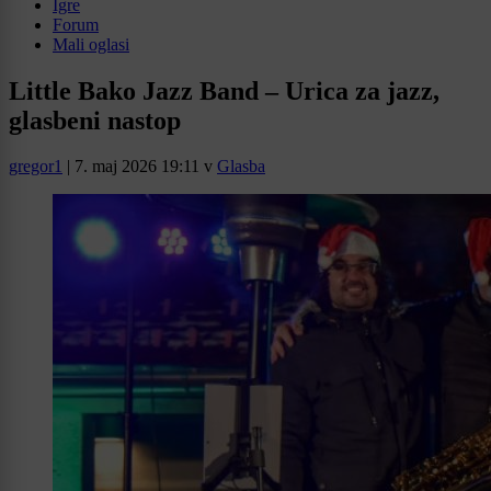
Igre
Forum
Mali oglasi
Little Bako Jazz Band – Urica za jazz,
glasbeni nastop
gregor1
|
7. maj 2026 19:11
v
Glasba