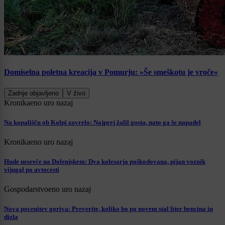
Domiselna poletna kreacija v Pomurju: »Še smeškotu je vroče«
Zadnje objavljeno
V živo
Kronika
eno uro nazaj
Na kopališču ob Kolpi zavrelo: Najprej žalil gosta, nato ga še napadel
Kronika
eno uro nazaj
Hude nesreče na Dolenjskem: Dva kolesarja poškodovana, pijan voznik
vijugal po avtocesti
Gospodarstvo
eno uro nazaj
Nova pocenitev goriva: Preverite, koliko bo po novem stal liter bencina in
dizla