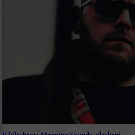
K[r]osheer: Morning Sounds, glasbeni