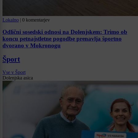
Lokalno
|
0 komentarjev
Odlični sosedski odnosi na Dolenjskem: Trimo ob
koncu petnajstletne pogodbe prenavlja športno
dvorano v Mokronogu
Šport
Vse v Šport
Dolenjska asica