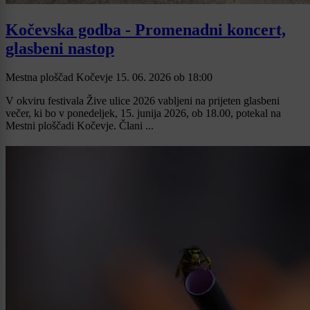
Kočevska godba - Promenadni koncert,
glasbeni nastop
Mestna ploščad Kočevje
15. 06. 2026
ob
18:00
V okviru festivala Žive ulice 2026 vabljeni na prijeten glasbeni
večer, ki bo v ponedeljek, 15. junija 2026, ob 18.00, potekal na
Mestni ploščadi Kočevje. Člani ...