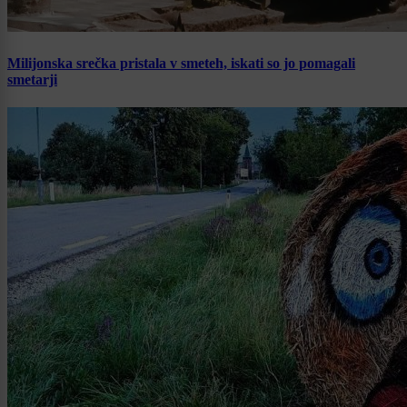
Milijonska srečka pristala v smeteh, iskati so jo pomagali
smetarji