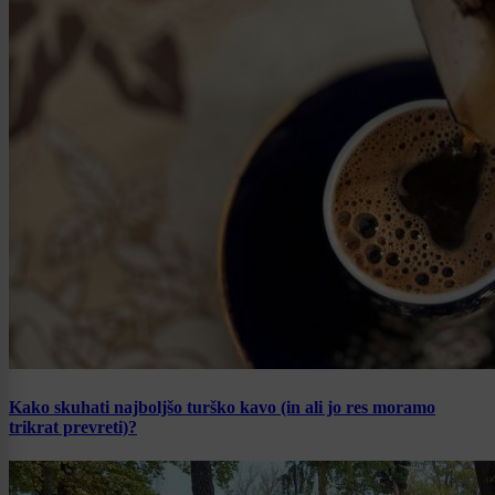
Kako skuhati najboljšo turško kavo (in ali jo res moramo
trikrat prevreti)?