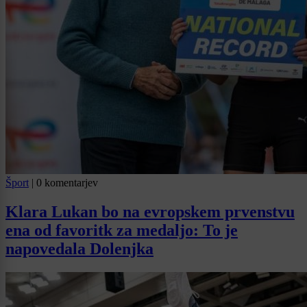
Šport
|
0 komentarjev
Klara Lukan bo na evropskem prvenstvu
ena od favoritk za medaljo: To je
napovedala Dolenjka