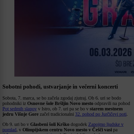
Sobotni pohodi, ustvarjanje in večerni koncerti
Sobota, 7. marca, se bo začela zgodaj zjutraj. Ob 6. uri se bodo
pohodniki iz
Osnovne šole Bršljin Novo mesto
odpravili na pohod
Pot sedmih slapov
v Istro, ob 7. uri pa se bo v
starem mestnem
jedru Višnje Gore
začel tradicionalni
32. pohod po Jurčičevi poti
.
Ob 9. uri bo v
Glasbeni šoli Krško
dogodek
Zapojmo ljudske v
pomlad
, v
Olimpijskem centru Novo mesto v Češči vasi
pa