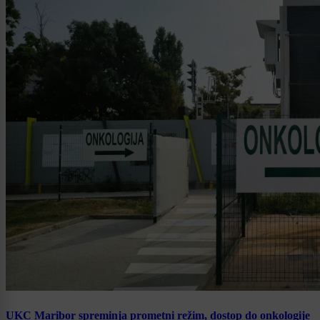
UKC Maribor spreminja prometni režim, dostop do onkologije