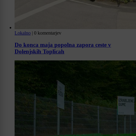
Lokalno
|
0 komentarjev
Do konca maja popolna zapora ceste v
Dolenjskih Toplicah