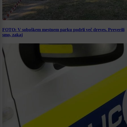
FOTO: V soboškem mestnem parku podrli več dreves. Preverili
smo, zakaj