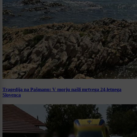
Tragedija na Pašmanu: V morju našli mrtvega 24-letnega
Slovenca