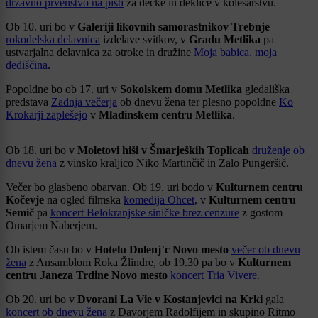
državno prvenstvo na pisti
za dečke in deklice v kolesarstvu.
Ob 10. uri bo v
Galeriji likovnih samorastnikov Trebnje
rokodelska delavnica
izdelave svitkov, v
Gradu Metlika
pa
ustvarjalna delavnica za otroke in družine
Moja babica, moja
dediščina
.
Popoldne bo ob 17. uri v
Sokolskem domu Metlika
gledališka
predstava
Zadnja večerja
ob dnevu žena ter plesno popoldne
Ko
Krokarji zaplešejo
v
Mladinskem centru Metlika
.
Ob 18. uri bo v
Moletovi hiši v Šmarjeških Toplicah
druženje ob
dnevu žena
z vinsko kraljico Niko Martinčič in Zalo Pungeršič.
Večer bo glasbeno obarvan. Ob 19. uri bodo v
Kulturnem centru
Kočevje
na ogled filmska
komedija Ohcet
, v
Kulturnem centru
Semič
pa
koncert Belokranjske siničke brez cenzure
z gostom
Omarjem Naberjem.
Ob istem času bo v
Hotelu Dolenj
’
c Novo mesto
večer ob dnevu
žena
z Ansamblom Roka Žlindre, ob 19.30 pa bo v
Kulturnem
centru Janeza Trdine Novo mesto
koncert Tria Vivere
.
Ob 20. uri bo v
Dvorani La Vie v Kostanjevici na Krki
gala
koncert ob dnevu žena
z Davorjem Radolfijem in skupino Ritmo