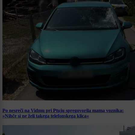
Po nesreči na Vidmu pri Ptuju spregovorila mama voznika:
»Nihče si ne želi takega telefonskega klica«