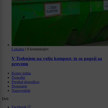
Lokalno
|
0 komentarjev
V Trebnjem na voljo kompost, to so pogoji za
prevzem
Konec tedna
Dogodki
Pregled dogodkov
Dogajanje
Napovednik
Deli
Facebook