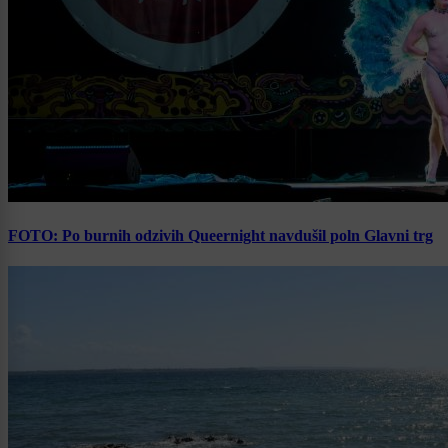
FOTO: Po burnih odzivih Queernight navdušil poln Glavni trg