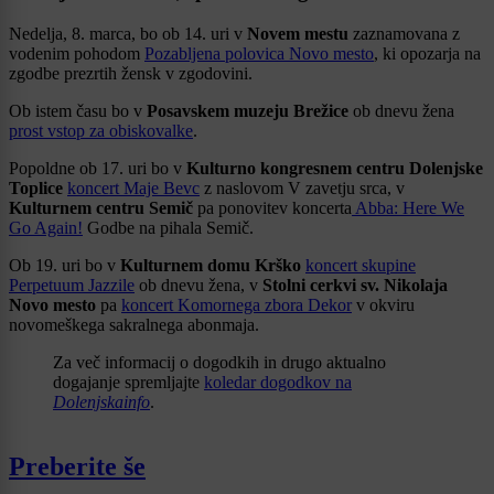
Nedelja, 8. marca, bo ob 14. uri v
Novem mestu
zaznamovana z
vodenim pohodom
Pozabljena polovica Novo mesto
, ki opozarja na
zgodbe prezrtih žensk v zgodovini.
Ob istem času bo v
Posavskem muzeju Brežice
ob dnevu žena
prost vstop za obiskovalke
.
Popoldne ob 17. uri bo v
Kulturno kongresnem centru Dolenjske
Toplice
koncert Maje Bevc
z naslovom V zavetju srca, v
Kulturnem centru Semič
pa ponovitev koncerta
Abba: Here We
Go Again!
Godbe na pihala Semič.
Ob 19. uri bo v
Kulturnem domu Krško
koncert skupine
Perpetuum Jazzile
ob dnevu žena, v
Stolni cerkvi sv. Nikolaja
Novo mesto
pa
koncert Komornega zbora Dekor
v okviru
novomeškega sakralnega abonmaja.
Za več informacij o dogodkih in drugo aktualno
dogajanje spremljajte
koledar dogodkov na
Dolenjskainfo
.
Preberite še