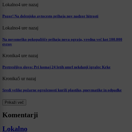
Lokalno
4 ure nazaj
Pozor! Na dolenjsko avtocesto prihaja nov nadzor hitrosti
Lokalno
4 ure nazaj
Na novomeško pokopališče prihaja nova ograja, vredna več kot 100.000
evrov
Kronika
4 ure nazaj
Pretresljivo slovo: Pri komaj 24 letih umrl nekdanji igralec Krke
Kronika
5 ur nazaj
Sredi velike požarne ogroženosti kurili plastiko, pnevmatike in odpadke
Prikaži več
Komentarji
Lokalno