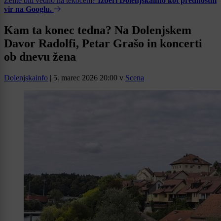
Želite biti vedno na tekočem?
Izberi Dolenjskainfo kot prednostni
vir na Googlu.
Kam ta konec tedna? Na Dolenjskem
Davor Radolfi, Petar Grašo in koncerti
ob dnevu žena
Dolenjskainfo
|
5. marec 2026 20:00
v
Scena