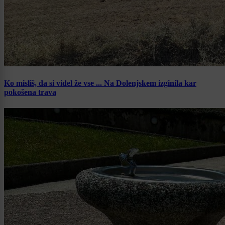
Ko misliš, da si videl že vse ... Na Dolenjskem izginila kar
pokošena trava