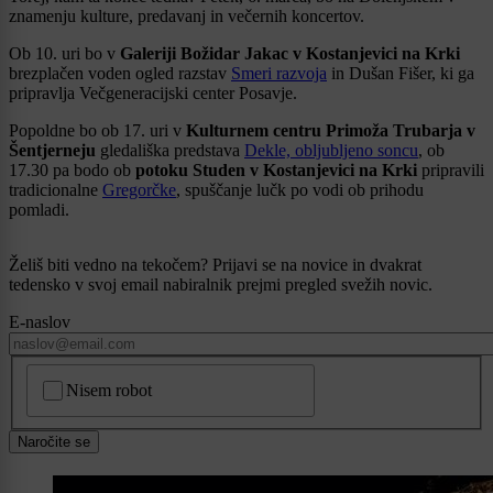
znamenju kulture, predavanj in večernih koncertov.
Ob 10. uri bo v
Galeriji Božidar Jakac v Kostanjevici na Krki
brezplačen voden ogled razstav
Smeri razvoja
in Dušan Fišer, ki ga
pripravlja Večgeneracijski center Posavje.
Popoldne bo ob 17. uri v
Kulturnem centru Primoža Trubarja v
Šentjerneju
gledališka predstava
Dekle, obljubljeno soncu
, ob
17.30 pa bodo ob
potoku Studen v Kostanjevici na Krki
pripravili
tradicionalne
Gregorčke
, spuščanje lučk po vodi ob prihodu
pomladi.
Želiš biti vedno na tekočem? Prijavi se na novice in dvakrat
tedensko v svoj email nabiralnik prejmi pregled svežih novic.
E-naslov
CAPTCHA
Nisem robot
Naročite se