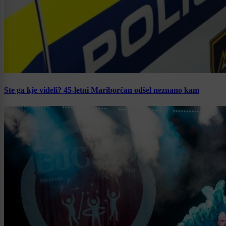
Ste ga kje videli? 45-letni Mariborčan odšel neznano kam