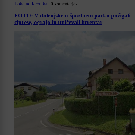
Lokalno
Kronika
|
0 komentarjev
FOTO: V dolenjskem športnem parku požigali
ciprese, ograjo in uničevali inventar