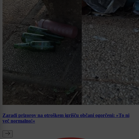
Zaradi prizorov na otroškem igrišču občani ogorčeni: »To ni
več normalno!«