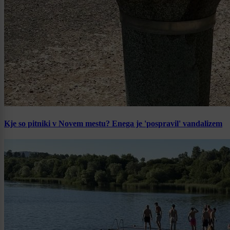
Kje so pitniki v Novem mestu? Enega je 'pospravil' vandalizem