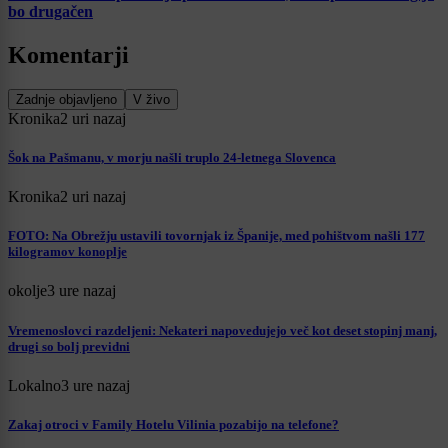
bo drugačen
Komentarji
Zadnje objavljeno
V živo
Kronika
2 uri nazaj
Šok na Pašmanu, v morju našli truplo 24-letnega Slovenca
Kronika
2 uri nazaj
FOTO: Na Obrežju ustavili tovornjak iz Španije, med pohištvom našli 177
kilogramov konoplje
okolje
3 ure nazaj
Vremenoslovci razdeljeni: Nekateri napovedujejo več kot deset stopinj manj,
drugi so bolj previdni
Lokalno
3 ure nazaj
Zakaj otroci v Family Hotelu Vilinia pozabijo na telefone?