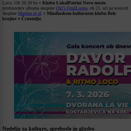
Loco. Ob 20.30 bo v
Klubu LokalPatriot Novo mesto
predstavitev albuma skupine
Okl
’
s FruitLoops
, ob 21. uri pa koncert
skupine
Martina et al
. v
Mladinskem kulturnem klubu Bele
krajine v Črnomlju
.
Nedelja za kulturo, sprehode in glasbo