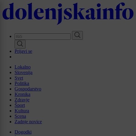
Skip
to
main
content
Prijavi se
Lokalno
Slovenija
Svet
Politika
Gospodarstvo
Kronika
Zdravje
Šport
Kultura
Scena
Zadnje novice
Dogodki