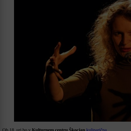
Ob 18. uri bo v
Kulturnem centru Škocjan
kulinarična