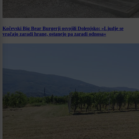
Kočevski Big Bear Burgerji osvojili Dolenjsko: »Ljudje se
vračajo zaradi hrane, ostanejo pa zaradi odnosa«