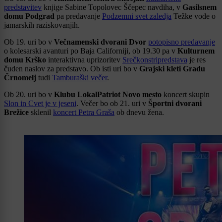
predstavitev
knjige Sabine Topolovec Ščepec navdiha, v
Gasilsnem
domu Podgrad
pa predavanje
Podzemni svet zaledja
Težke vode o
jamarskih raziskovanjih.
Ob 19. uri bo v
Večnamenski dvorani Dvor
potopisno predavanje
o kolesarski avanturi po Baja Californiji, ob 19.30 pa v
Kulturnem
domu Krško
interaktivna uprizoritev
Srečkonstripredstava
je res
čuden naslov za predstavo. Ob isti uri bo v
Grajski kleti Gradu
Črnomelj
tudi
Tamburaški večer
.
Ob 20. uri bo v
Klubu LokalPatriot Novo mesto
koncert skupin
Slon in Cvet je v jeseni
. Večer bo ob 21. uri v
Športni dvorani
Brežice
sklenil
koncert Petra Graša
ob dnevu žena.