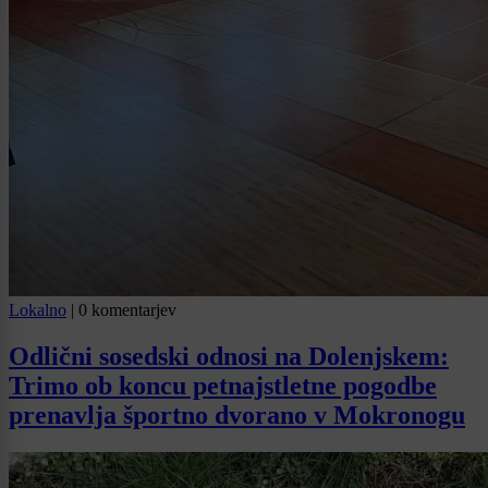
Lokalno
|
0 komentarjev
Odlični sosedski odnosi na Dolenjskem:
Trimo ob koncu petnajstletne pogodbe
prenavlja športno dvorano v Mokronogu