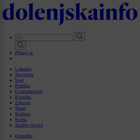
Skip
to
main
content
Prijavi se
Lokalno
Slovenija
Svet
Politika
Gospodarstvo
Kronika
Zdravje
Šport
Kultura
Scena
Zadnje novice
Dogodki