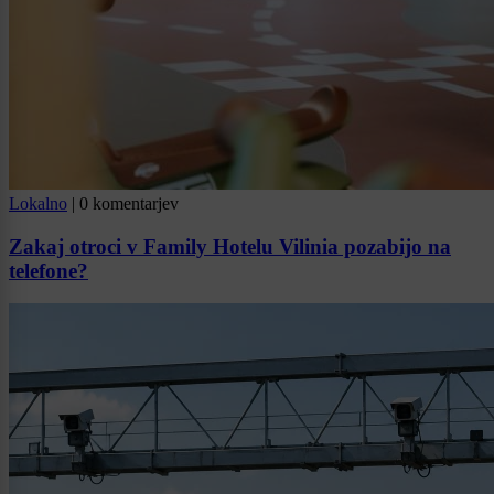
Lokalno
|
0 komentarjev
Zakaj otroci v Family Hotelu Vilinia pozabijo na
telefone?