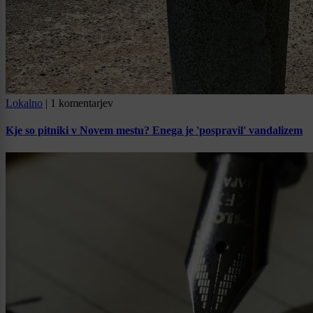
Lokalno
|
1 komentarjev
Kje so pitniki v Novem mestu? Enega je 'pospravil' vandalizem