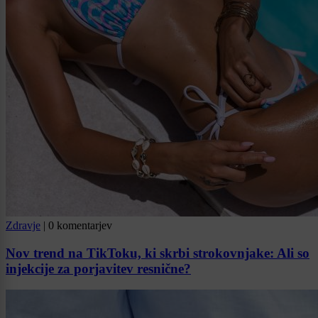
Zdravje
|
0 komentarjev
Nov trend na TikToku, ki skrbi strokovnjake: Ali so
injekcije za porjavitev resnične?