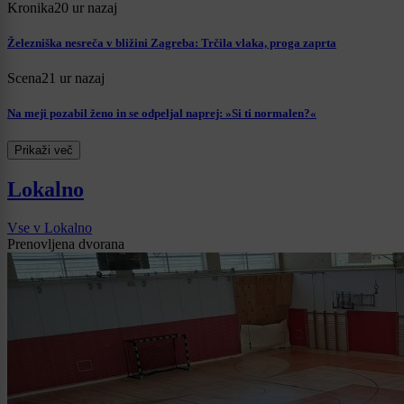
Kronika
20 ur nazaj
Železniška nesreča v bližini Zagreba: Trčila vlaka, proga zaprta
Scena
21 ur nazaj
Na meji pozabil ženo in se odpeljal naprej: »Si ti normalen?«
Prikaži več
Lokalno
Vse v Lokalno
Prenovljena dvorana