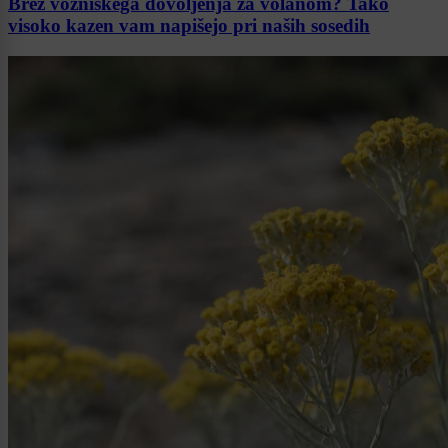
Brez vozniškega dovoljenja za volanom? Tako
visoko kazen vam napišejo pri naših sosedih