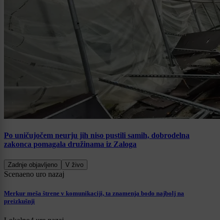
Po uničujočem neurju jih niso pustili samih, dobrodelna
zakonca pomagala družinama iz Zaloga
Zadnje objavljeno
V živo
Scena
eno uro nazaj
Merkur meša štrene v komunikaciji, ta znamenja bodo najbolj na
preizkušnji