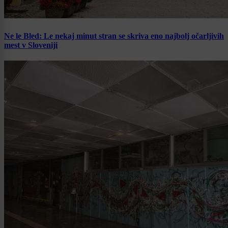
Ne le Bled: Le nekaj minut stran se skriva eno najbolj očarljivih
mest v Sloveniji