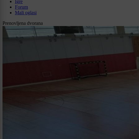
Igre
Forum
Mali oglasi
Prenovljena dvorana