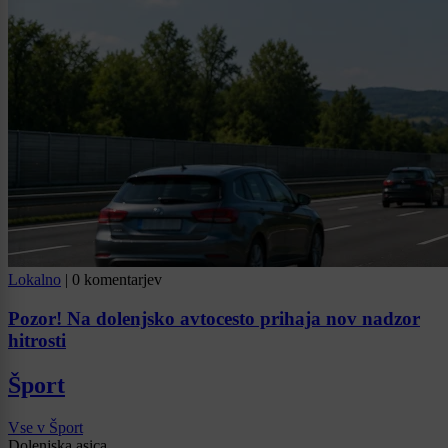
Lokalno
|
0 komentarjev
Pozor! Na dolenjsko avtocesto prihaja nov nadzor
hitrosti
Šport
Vse v Šport
Dolenjska asica