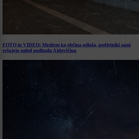
FOTO in VIDEO: Medtem ko občina odlaša, podjetniki sami
rešujejo ugled podhoda Ajdovščina