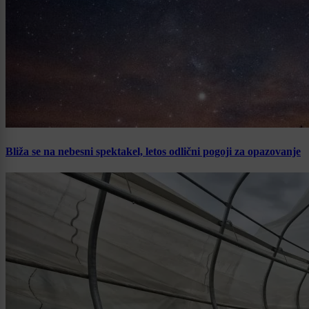
Bliža se na nebesni spektakel, letos odlični pogoji za opazovanje