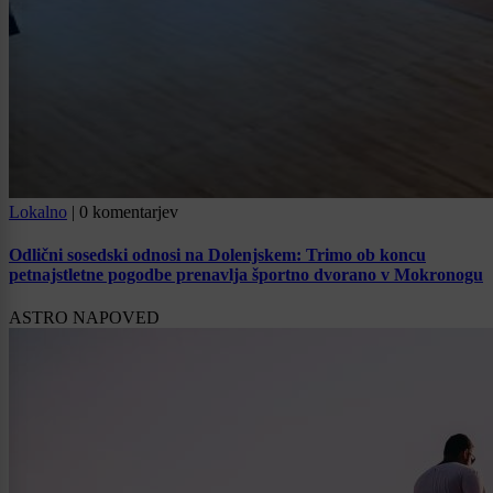
Lokalno
|
0 komentarjev
Odlični sosedski odnosi na Dolenjskem: Trimo ob koncu
petnajstletne pogodbe prenavlja športno dvorano v Mokronogu
ASTRO NAPOVED