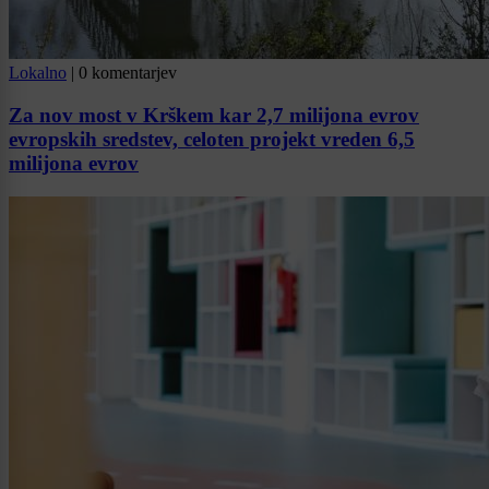
Lokalno
|
0 komentarjev
Za nov most v Krškem kar 2,7 milijona evrov
evropskih sredstev, celoten projekt vreden 6,5
milijona evrov