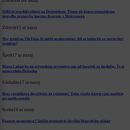
Lokalno
4 ure nazaj
Odlični sosedski odnosi na Dolenjskem: Trimo ob koncu petnajstletne
pogodbe prenavlja športno dvorano v Mokronogu
Zdravje
15 ur nazaj
Nov trend na TikToku, ki skrbi strokovnjake: Ali so injekcije za porjavitev
resnične?
Šport
17 ur nazaj
Klara Lukan bo na evropskem prvenstvu ena od favoritk za medaljo: To je
napovedala Dolenjka
Globalno
17 ur nazaj
Brez vozniškega dovoljenja za volanom? Tako visoko kazen vam napišejo
pri naših sosedih
Scena
18 ur nazaj
Poznate nesmrtnico? Smilju pripisujejo številne blagodejne učinke