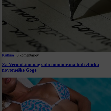
Kultura
|
0 komentarjev
Za Veronikino nagrado nominirana tudi zbirka
novomeške Goge