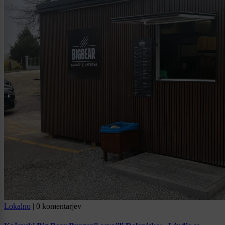
Lokalno
|
0 komentarjev