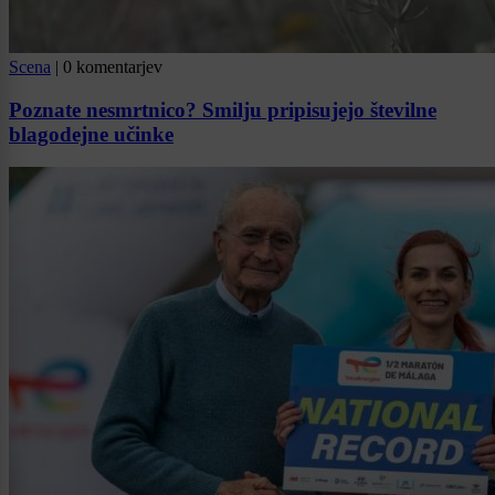
Scena
|
0 komentarjev
Poznate nesmrtnico? Smilju pripisujejo številne
blagodejne učinke