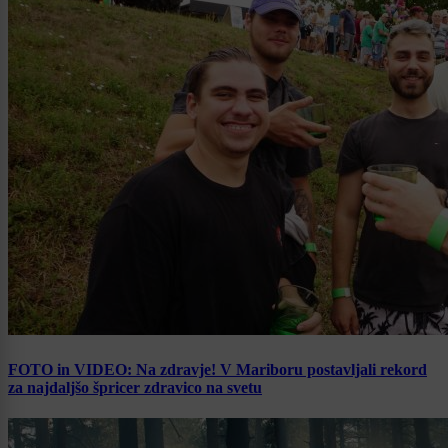
FOTO in VIDEO: Na zdravje! V Mariboru postavljali rekord
za najdaljšo špricer zdravico na svetu