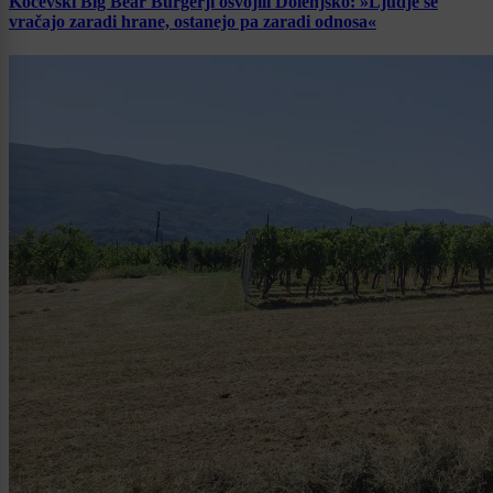
Kočevski Big Bear Burgerji osvojili Dolenjsko: »Ljudje se
vračajo zaradi hrane, ostanejo pa zaradi odnosa«