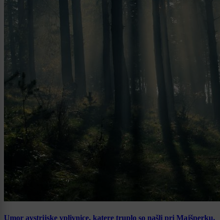
Umor avstrijske vplivnice, katere truplo so našli pri Majšperku,