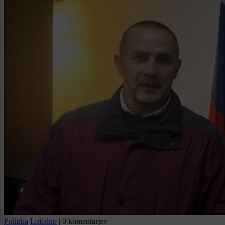
Politika
Lokalno
|
0 komentarjev