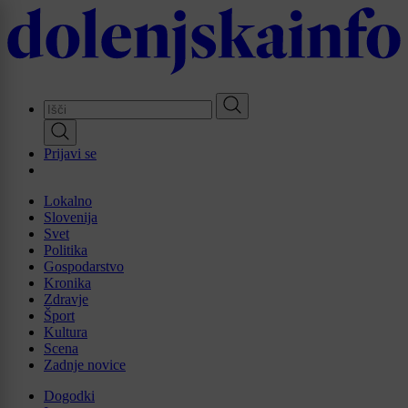
Skip
to
main
content
Prijavi se
Lokalno
Slovenija
Svet
Politika
Gospodarstvo
Kronika
Zdravje
Šport
Kultura
Scena
Zadnje novice
Dogodki