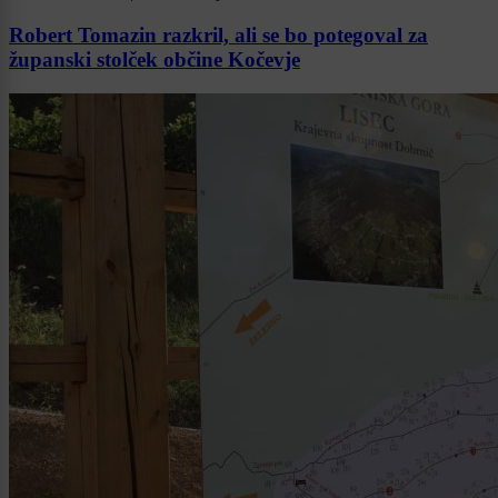
Robert Tomazin razkril, ali se bo potegoval za
županski stolček občine Kočevje