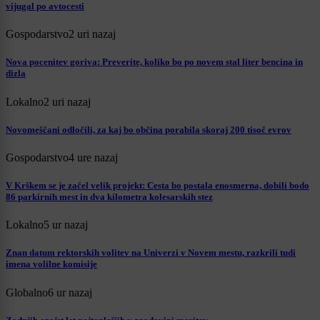
vijugal po avtocesti
Gospodarstvo
2 uri nazaj
Nova pocenitev goriva: Preverite, koliko bo po novem stal liter bencina in
dizla
Lokalno
2 uri nazaj
Novomeščani odločili, za kaj bo občina porabila skoraj 200 tisoč evrov
Gospodarstvo
4 ure nazaj
V Krškem se je začel velik projekt: Cesta bo postala enosmerna, dobili bodo
86 parkirnih mest in dva kilometra kolesarskih stez
Lokalno
5 ur nazaj
Znan datum rektorskih volitev na Univerzi v Novem mestu, razkrili tudi
imena volilne komisije
Globalno
6 ur nazaj