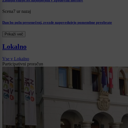
Zadnjih enajst let najtoplejših v zgodovini meritev
Scena
7 ur nazaj
Dan bo poln presenečenj, zvezde napovedujejo pomembne preobrate
Prikaži več
Lokalno
Vse v Lokalno
Participativni proračun