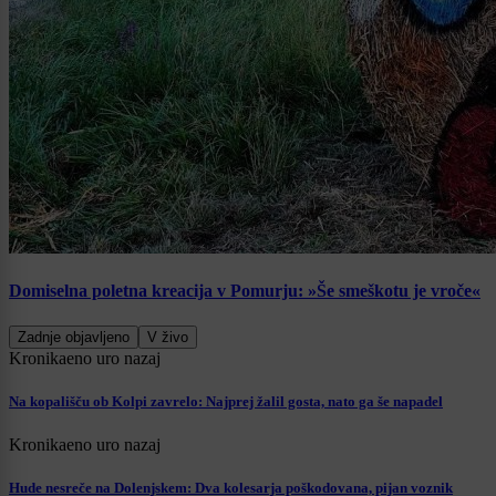
Domiselna poletna kreacija v Pomurju: »Še smeškotu je vroče«
Zadnje objavljeno
V živo
Kronika
eno uro nazaj
Na kopališču ob Kolpi zavrelo: Najprej žalil gosta, nato ga še napadel
Kronika
eno uro nazaj
Hude nesreče na Dolenjskem: Dva kolesarja poškodovana, pijan voznik