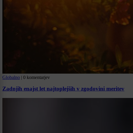
Globalno
|
0 komentarjev
Zadnjih enajst let najtoplejših v zgodovini meritev