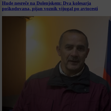
Hude nesreče na Dolenjskem: Dva kolesarja
poškodovana, pijan voznik vijugal po avtocesti