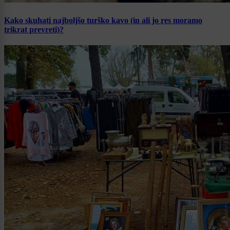
Kako skuhati najboljšo turško kavo (in ali jo res moramo
trikrat prevreti)?