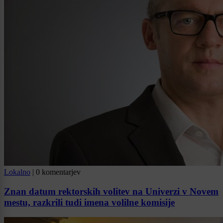
Lokalno
|
0 komentarjev
Znan datum rektorskih volitev na Univerzi v Novem
mestu, razkrili tudi imena volilne komisije