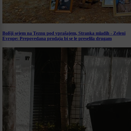
Bolšji sejem na Teznu pod vprašajem, Stranka mladih - Zeleni
Evrope: Prepovedana prodaja bi se le preselila drugam