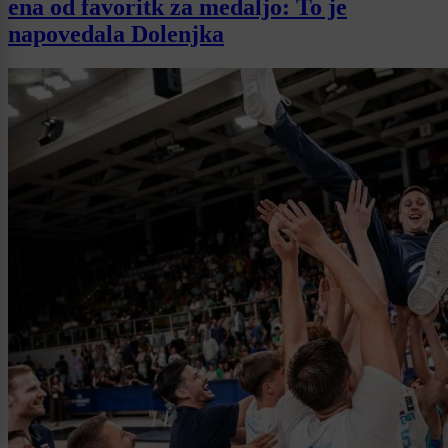
ena od favoritk za medaljo: To je
napovedala Dolenjka