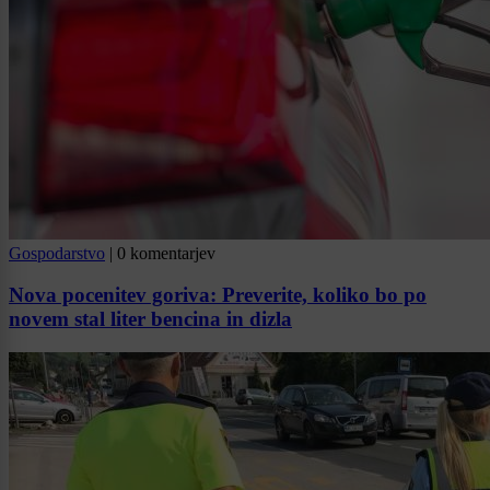
Gospodarstvo
|
0 komentarjev
Nova pocenitev goriva: Preverite, koliko bo po
novem stal liter bencina in dizla