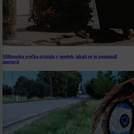
Milijonska srečka pristala v smeteh, iskati so jo pomagali
smetarji