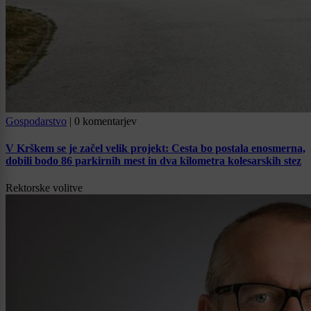
Gospodarstvo
|
0 komentarjev
V Krškem se je začel velik projekt: Cesta bo postala enosmerna,
dobili bodo 86 parkirnih mest in dva kilometra kolesarskih stez
Rektorske volitve