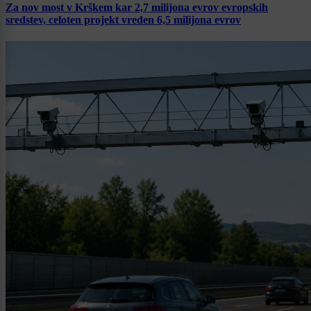
Za nov most v Krškem kar 2,7 milijona evrov evropskih
sredstev, celoten projekt vreden 6,5 milijona evrov