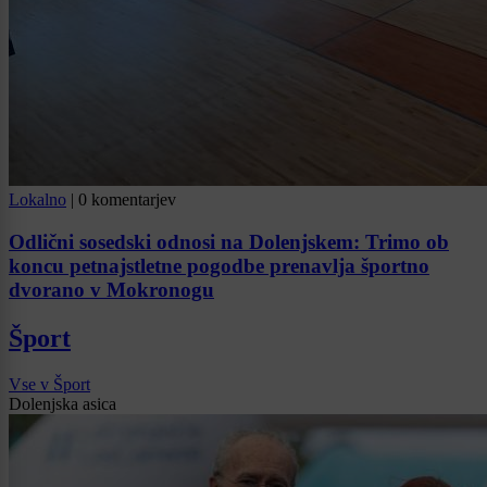
Lokalno
|
0 komentarjev
Odlični sosedski odnosi na Dolenjskem: Trimo ob
koncu petnajstletne pogodbe prenavlja športno
dvorano v Mokronogu
Šport
Vse v Šport
Dolenjska asica