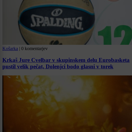
Košarka
|
0 komentarjev
Krkaš Jure Cvelbar v skupinskem delu Eurobasketa
pustil velik pečat, Dolenjci bodo glasni v torek