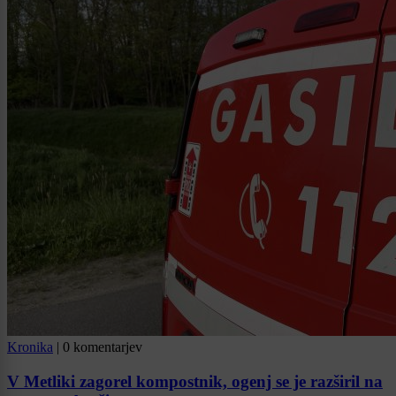
Kronika
|
0 komentarjev
V Metliki zagorel kompostnik, ogenj se je razširil na