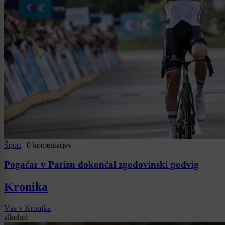
Šport
|
0 komentarjev
Pogačar v Parizu dokončal zgodovinski podvig
Kronika
Vse v Kronika
alkohol