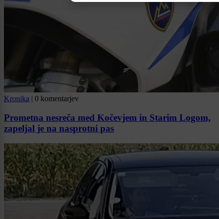
Kronika
|
0 komentarjev
Prometna nesreča med Kočevjem in Starim Logom,
zapeljal je na nasprotni pas