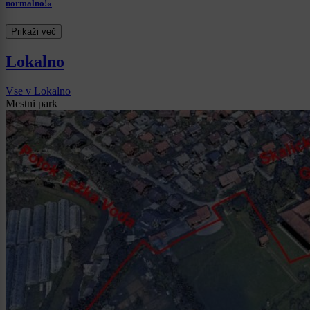
normalno!«
Prikaži več
Lokalno
Vse v Lokalno
Mestni park