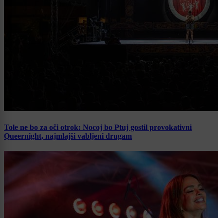
Tole ne bo za oči otrok: Nocoj bo Ptuj gostil provokativni
Queernight, najmlajši vabljeni drugam