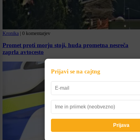
Kronika
|
0 komentarjev
Promet proti morju stoji, huda prometna nesreča
zaprla avtocesto
Prijavi se na cajtng