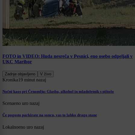
FOTO in VIDEO: Huda nesreča v Pesnici, eno osebo odpeljali v
UKC Maribor
Zadnje objavljeno
V živo
Kronika
19 minut nazaj
Nočni kaos pri Črnomlju: Glasba, alkohol in mladoletnik s pištolo
Scena
eno uro nazaj
Če pogosto parkirate na soncu, vas to lahko drago stane
Lokalno
eno uro nazaj