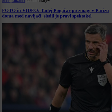
Šport
Lokalno
|
0 komentarjev
FOTO in VIDEO: Tadej Pogačar po zmagi v Parizu
doma med navijači, sledil je pravi spektakel