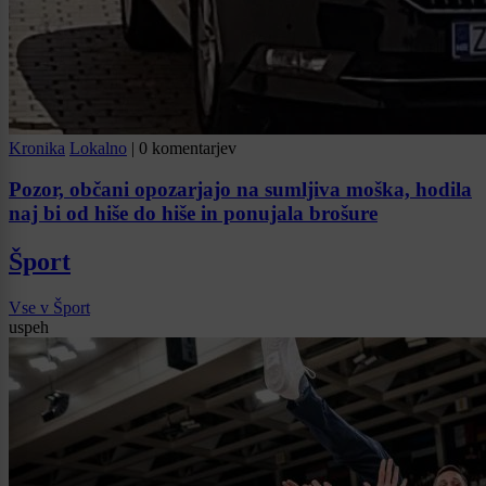
Kronika
Lokalno
|
0 komentarjev
Pozor, občani opozarjajo na sumljiva moška, hodila
naj bi od hiše do hiše in ponujala brošure
Šport
Vse v Šport
uspeh