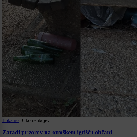
Lokalno
|
0 komentarjev
Zaradi prizorov na otroškem igrišču občani