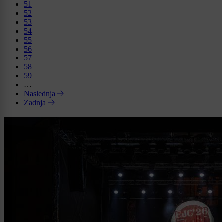
51
52
53
54
55
56
57
58
59
…
Naslednja
Zadnja