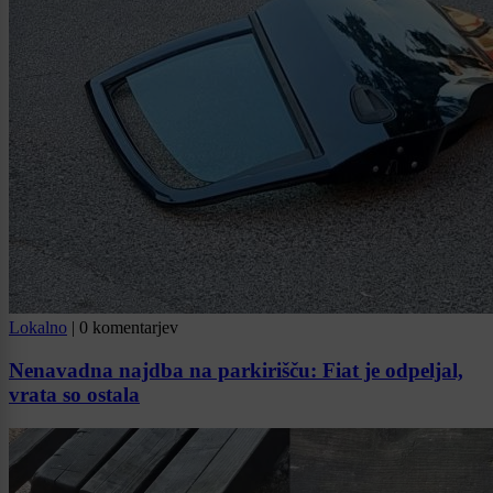
Lokalno
|
0 komentarjev
Nenavadna najdba na parkirišču: Fiat je odpeljal,
vrata so ostala