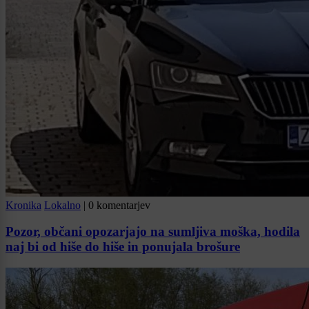
Kronika
Lokalno
|
0 komentarjev
Pozor, občani opozarjajo na sumljiva moška, hodila
naj bi od hiše do hiše in ponujala brošure