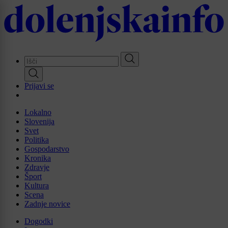
Skip
to
main
content
Prijavi se
Lokalno
Slovenija
Svet
Politika
Gospodarstvo
Kronika
Zdravje
Šport
Kultura
Scena
Zadnje novice
Dogodki