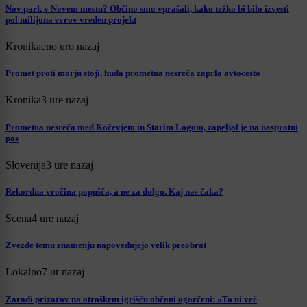
Nov park v Novem mestu? Občino smo vprašali, kako težko bi bilo izvesti
pol milijona evrov vreden projekt
Kronika
eno uro nazaj
Promet proti morju stoji, huda prometna nesreča zaprla avtocesto
Kronika
3 ure nazaj
Prometna nesreča med Kočevjem in Starim Logom, zapeljal je na nasprotni
pas
Slovenija
3 ure nazaj
Rekordna vročina popušča, a ne za dolgo. Kaj nas čaka?
Scena
4 ure nazaj
Zvezde temu znamenju napovedujejo velik preobrat
Lokalno
7 ur nazaj
Zaradi prizorov na otroškem igrišču občani ogorčeni: »To ni več