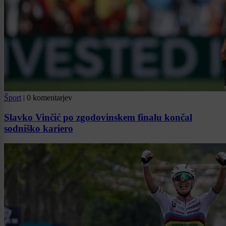
Šport
|
0 komentarjev
Slavko Vinčić po zgodovinskem finalu končal
sodniško kariero