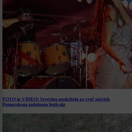
FOTO in VIDEO: Severina poskrbela za vroč začetek
Pomurskega poletnega festivala