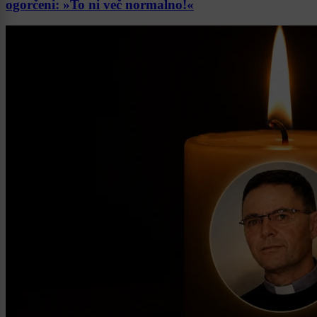
ogorčeni: »To ni več normalno!«