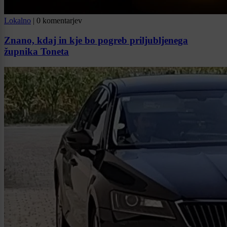
Lokalno
|
0 komentarjev
Znano, kdaj in kje bo pogreb priljubljenega
župnika Toneta