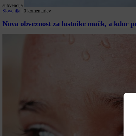
subvencija
Slovenija
|
0 komentarjev
Nova obveznost za lastnike mačk, a kdor po