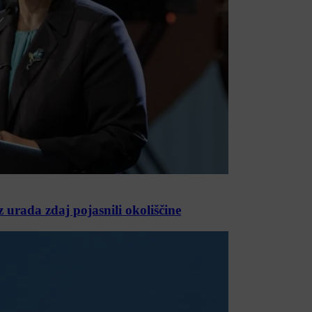
z urada zdaj pojasnili okoliščine