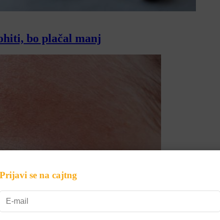
hiti, bo plačal manj
Prijavi se na cajtng