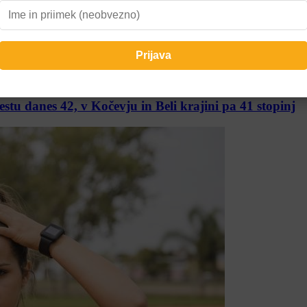
u danes 42, v Kočevju in Beli krajini pa 41 stopinj