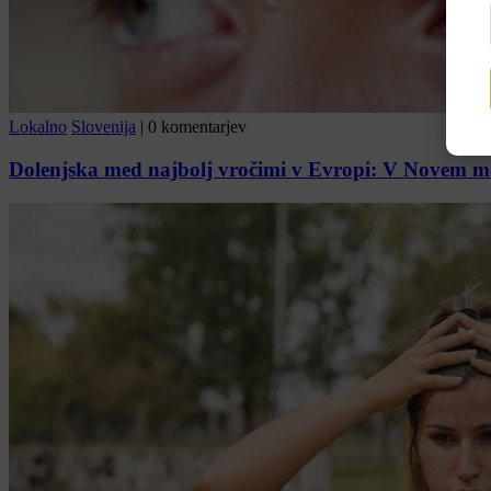
Lokalno
Slovenija
|
0 komentarjev
Dolenjska med najbolj vročimi v Evropi: V Novem mest