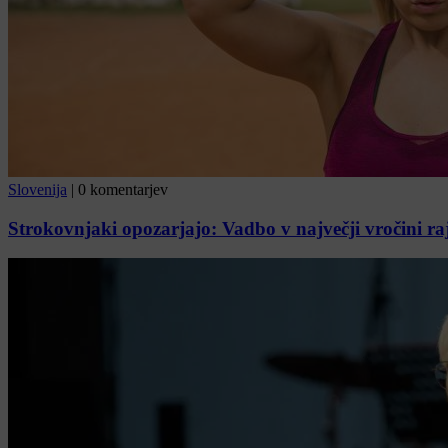
Slovenija
|
0 komentarjev
Strokovnjaki opozarjajo: Vadbo v največji vročini raj