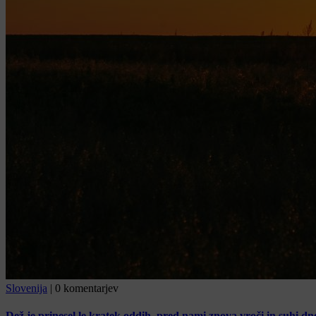
Slovenija
|
0 komentarjev
Dež je prinesel le kratek oddih, pred nami znova vroči in suhi dn