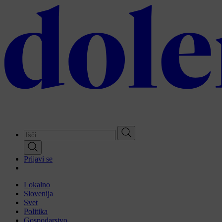
Skip
to
main
content
Prijavi se
Lokalno
Slovenija
Svet
Politika
Gospodarstvo