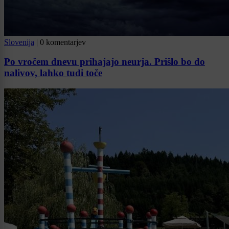
Slovenija
|
0 komentarjev
Po vročem dnevu prihajajo neurja. Prišlo bo do
nalivov, lahko tudi toče