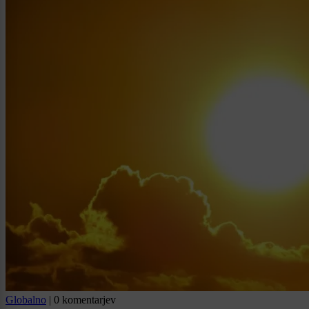
Globalno
|
0 komentarjev