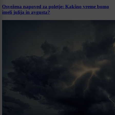
Osvežena napoved za poletje: Kakšno vreme bomo
imeli julija in avgusta?