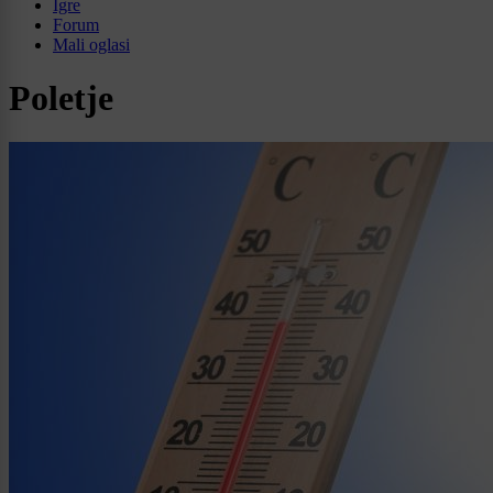
Igre
Forum
Mali oglasi
Poletje