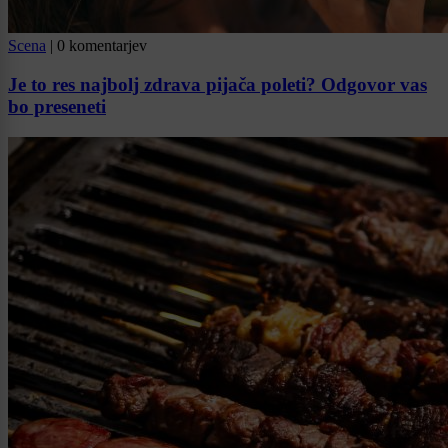
Scena
|
0 komentarjev
Je to res najbolj zdrava pijača poleti? Odgovor vas
bo preseneti