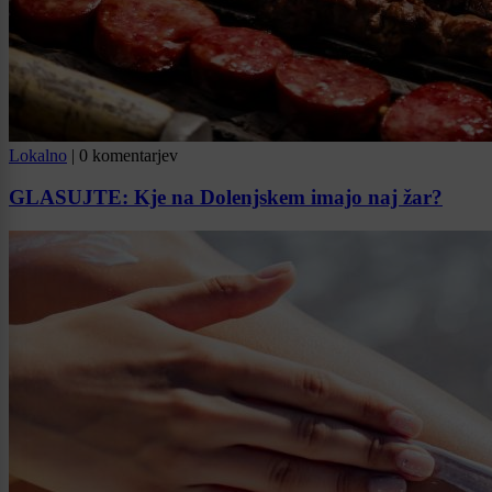
Lokalno
|
0 komentarjev
GLASUJTE: Kje na Dolenjskem imajo naj žar?