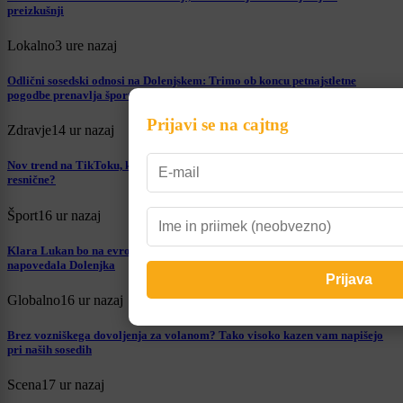
preizkušnji
Lokalno
3 ure nazaj
Odlični sosedski odnosi na Dolenjskem: Trimo ob koncu petnajstletne
pogodbe prenavlja športno dvorano v Mokronogu
Prijavi se na cajtng
Zdravje
14 ur nazaj
Nov trend na TikToku, ki skrbi strokovnjake: Ali so injekcije za porjavitev
resnične?
Šport
16 ur nazaj
Klara Lukan bo na evropskem prvenstvu ena od favoritk za medaljo: To je
napovedala Dolenjka
Globalno
16 ur nazaj
Brez vozniškega dovoljenja za volanom? Tako visoko kazen vam napišejo
pri naših sosedih
Scena
17 ur nazaj