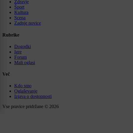
Zdravje
Šport
Kultura
Scena
Zadnje novice
Rubrike
Dogodki
Igre
Forum
Mali oglasi
Več
Kdo smo
Oglaševanje
Izjava o dostopnosti
Vse pravice pridržane © 2026