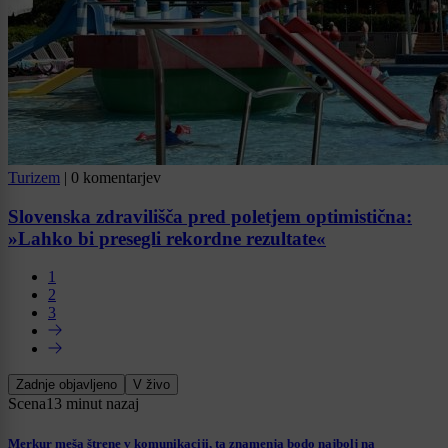
Turizem
|
0 komentarjev
Slovenska zdravilišča pred poletjem optimistična:
»Lahko bi presegli rekordne rezultate«
1
2
3
Zadnje objavljeno
V živo
Scena
13 minut nazaj
Merkur meša štrene v komunikaciji, ta znamenja bodo najbolj na