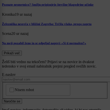
Poznate nesmrtnico? Smilju pripisujejo številne blagodejne učinke
Kronika
19 ur nazaj
Železniška nesreča v bližini Zagreba: Trčila vlaka, proga zaprta
Scena
20 ur nazaj
Na meji pozabil ženo in se odpeljal naprej: »Si ti normalen?«
Prikaži več
Želiš biti vedno na tekočem? Prijavi se na novice in dvakrat
tedensko v svoj email nabiralnik prejmi pregled svežih novic.
E-naslov
CAPTCHA
Nisem robot
Naročite se
Imaš novico, informacijo, fotografijo ali video, ki bi nas utegnila