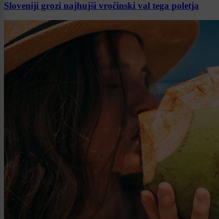
Sloveniji grozi najhujši vročinski val tega poletja