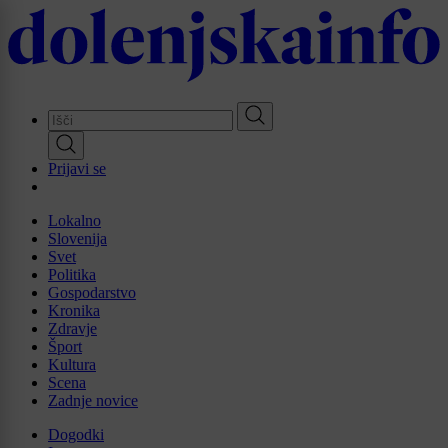
Skip
to
main
content
Prijavi se
Lokalno
Slovenija
Svet
Politika
Gospodarstvo
Kronika
Zdravje
Šport
Kultura
Scena
Zadnje novice
Dogodki