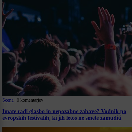
Scena
|
0 komentarjev
Imate radi glasbo in nepozabne zabave? Vodnik po
evropskih festivalih, ki jih letos ne smete zamuditi