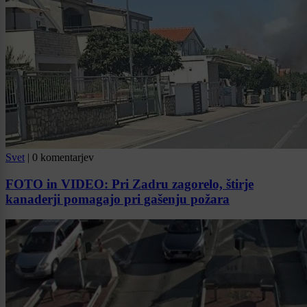
Svet
|
0 komentarjev
FOTO in VIDEO: Pri Zadru zagorelo, štirje
kanaderji pomagajo pri gašenju požara