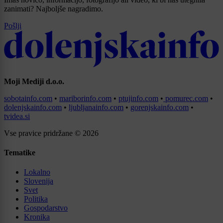
zanimati? Najboljše nagradimo.
Pošlji
Moji Mediji d.o.o.
sobotainfo.com
•
mariborinfo.com
•
ptujinfo.com
•
pomurec.com
•
dolenjskainfo.com
•
ljubljanainfo.com
•
gorenjskainfo.com
•
tvidea.si
Vse pravice pridržane © 2026
Tematike
Lokalno
Slovenija
Svet
Politika
Gospodarstvo
Kronika