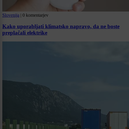
Slovenija
|
0 komentarjev
Kako uporabljati klimatsko napravo, da ne boste
preplačali elektrike