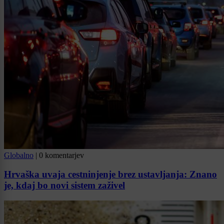
Globalno
|
0 komentarjev
Hrvaška uvaja cestninjenje brez ustavljanja: Znano
je, kdaj bo novi sistem zaživel