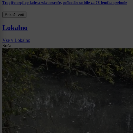
Tragičen epilog kolesarske nesreče, poškodbe so bile za 78-letnika prehude
Prikaži več
Lokalno
Vse v Lokalno
Suša