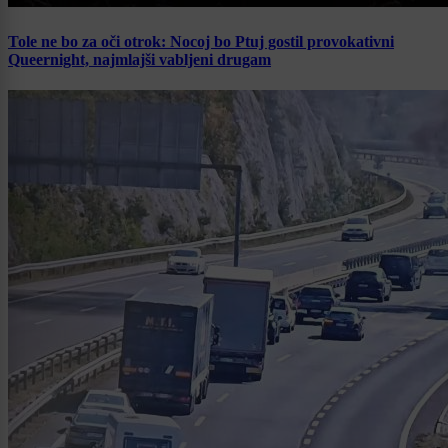
Tole ne bo za oči otrok: Nocoj bo Ptuj gostil provokativni
Queernight, najmlajši vabljeni drugam