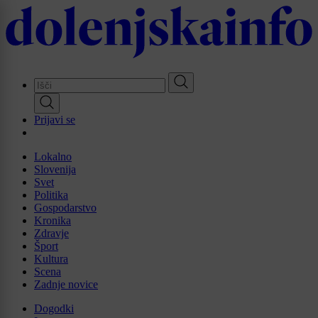
Skip
to
main
content
Prijavi se
Lokalno
Slovenija
Svet
Politika
Gospodarstvo
Kronika
Zdravje
Šport
Kultura
Scena
Zadnje novice
Dogodki