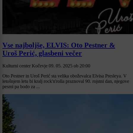
Vse najboljše, ELVIS: Oto Pestner &
Uroš Perić, glasbeni večer
Kulturni center Kočevje
09. 05. 2025
ob
20:00
Oto Pestner in Uroš Perić sta velika oboževalca Elvisa Presleya. V
letošnjem letu bi kralj rock'n'rolla praznoval 90. rojstni dan, njegove
pesmi pa bodo za ...