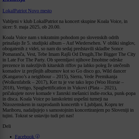
LokalPatriot Novo mesto
Vabljeni v klub LokalPatriot na koncert skupine Koala Voice, in
sicer: 9. maja 2025, ob 20.00.
Koala Voice nam s tokratnim pohodom po slovenskih odrih
prinašajo že 5. studijski album – Auf Wiedersehen. V obliki singlov,
obogatenih z videi, so nam do sedaj predstavili skladbe Sonce
Pomaranča, Vest, Tebe Imam Rajši Od Drugih,The Bigger The City
in Late For The Party. Ob spremljavi njihove žmohtne odrske
prezence in nalezljivih kitarskih riffov pa lahko poleg že utečenih
komadov iz prejšnjih albumov kot so Go disco go, Wild dancer
(Kangaroo’s a neighbour – 2015), Sierra, Vede Premikanja
(Wolkenfabrik – 2017), Ker tu je vse tako lepo (Woo Horsie –
2018), Vertigo, Spaghettification in Vukovi (Plata – 2021),
pričakujete nove komade v žanrski mešanici indie-rocka, punk-popa
in disca. Koala Voice po lanskoletni uspešni turneji na
Nizozemskem in razprodanih koncertih v Ljubljani, Kopru ter
Mariboru, nadaljujejo s samostojnim koncertiranjem po Sloveniji in
tujini. Tokrat se ustavijo tudi pri nas!
Deli
Facebook