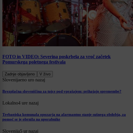
FOTO in VIDEO: Severina poskrbela za vroč začetek
Pomurskega poletnega festivala
Zadnje objavljeno
V živo
Slovenija
eno uro nazaj
Brezplačna slovenščina za tujce pod vprašajem: prihajajo spremembe?
Lokalno
4 ure nazaj
Trebanjska komunala opozarja na alarmantno stanje sušnega obdobja, za
pomoč se je obrnila na uporabnike
Slovenija
5 ur nazaj