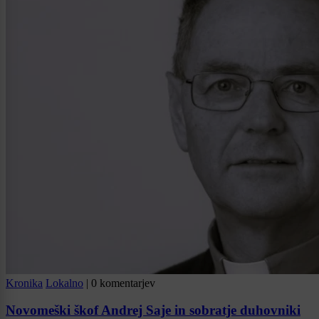
Kronika
Lokalno
|
0 komentarjev
Novomeški škof Andrej Saje in sobratje duhovniki