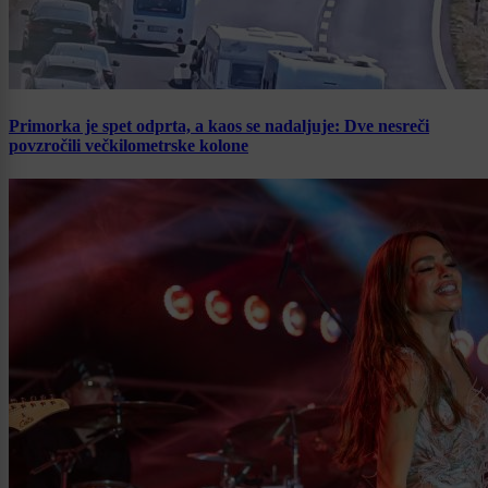
Primorka je spet odprta, a kaos se nadaljuje: Dve nesreči
povzročili večkilometrske kolone