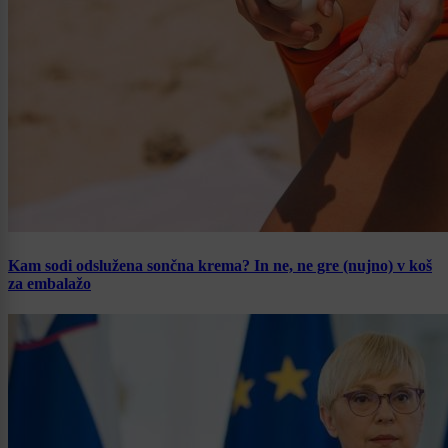
Kam sodi odslužena sončna krema? In ne, ne gre (nujno) v koš
za embalažo