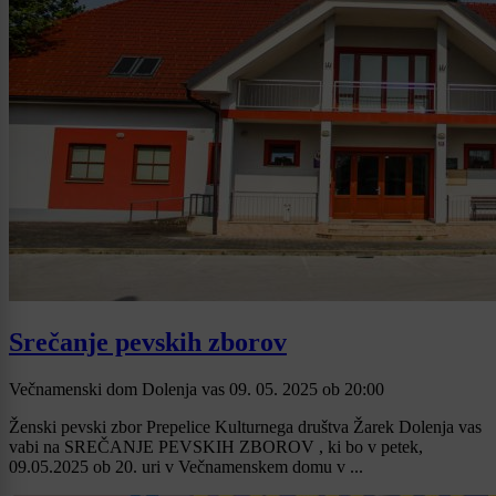
Srečanje pevskih zborov
Večnamenski dom Dolenja vas
09. 05. 2025
ob
20:00
Ženski pevski zbor Prepelice Kulturnega društva Žarek Dolenja vas
vabi na SREČANJE PEVSKIH ZBOROV , ki bo v petek,
09.05.2025 ob 20. uri v Večnamenskem domu v ...