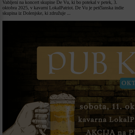
Vabljeni na koncert skupine De Vu, ki bo potekal v petek, 3.
oktobra 2025, v kavarni LokalPatriot. De Vu je petčlanska indie
skupina iz Dolenjske, ki združuje ...