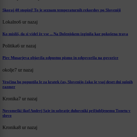
Skoraj 40 stopinj! To je seznam temperaturnih rekordov po Sloveniji
Lokalno
6 ur nazaj
Ko misliš, da si videl že vse ... Na Dolenjskem izginila kar pokošena trava
Politika
6 ur nazaj
Pirc Musarjeva objavila odpustno pismo in odgovorila na govorice
okolje
7 ur nazaj
Vročina bo popustila le za kratek čas, Slovenijo čaka še vsaj deset dni sušnih
razmer
Kronika
7 ur nazaj
Novomeški škof Andrej Saje in sobratje duhovniki priljubljenemu Tonetu v
slovo
Kronika
8 ur nazaj