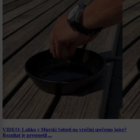
VIDEO: Lahko v Murski Soboti na vročini spečemo jajce?
Rezultat je presenetil ...