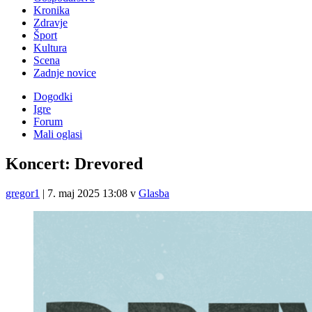
Kronika
Zdravje
Šport
Kultura
Scena
Zadnje novice
Dogodki
Igre
Forum
Mali oglasi
Koncert: Drevored
gregor1
|
7. maj 2025 13:08
v
Glasba