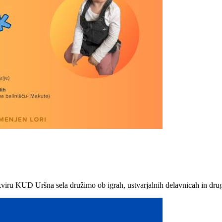
kviru KUD Uršna sela družimo ob igrah, ustvarjalnih delavnicah in drug