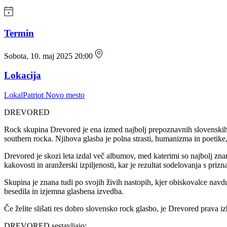
Termin
Sobota, 10. maj 2025 20:00
Lokacija
LokalPatriot Novo mesto
DREVORED
Rock skupina Drevored je ena izmed najbolj prepoznavnih slovenskih r
southern rocka. Njihova glasba je polna strasti, humanizma in poetike,
Drevored je skozi leta izdal več albumov, med katerimi so najbolj z
kakovosti in aranžerski izpiljenosti, kar je rezultat sodelovanja s priz
Skupina je znana tudi po svojih živih nastopih, kjer obiskovalce navduš
besedila in izjemna glasbena izvedba.
Če želite slišati res dobro slovensko rock glasbo, je Drevored prava iz
DREVORED sestavljajo: