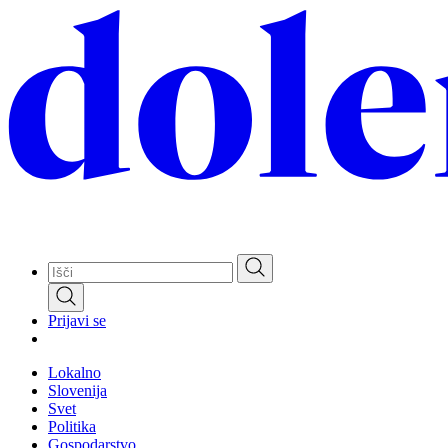
Skip
to
main
content
Prijavi se
Lokalno
Slovenija
Svet
Politika
Gospodarstvo