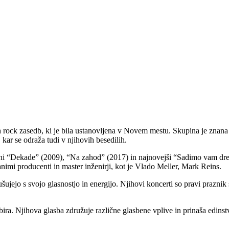
ock zasedb, ki je bila ustanovljena v Novem mestu. Skupina je znana po
 kar se odraža tudi v njihovih besedilih.
nani “Dekade” (2009), “Na zahod” (2017) in najnovejši “Sadimo vam dre
nanimi producenti in master inženirji, kot je Vlado Meller, Mark Reins.
ujejo s svojo glasnostjo in energijo. Njihovi koncerti so pravi praznik 
bira. Njihova glasba združuje različne glasbene vplive in prinaša edinst