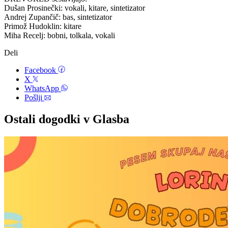
Dušan Prosinečki: vokali, kitare, sintetizator
Andrej Zupančič: bas, sintetizator
Primož Hudoklin: kitare
Miha Recelj: bobni, tolkala, vokali
Deli
Facebook
X
WhatsApp
Pošlji
Ostali dogodki v Glasba