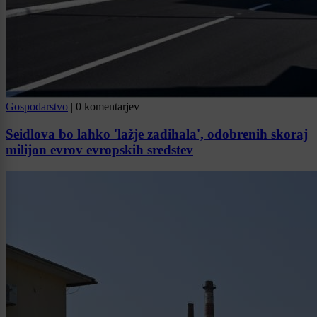
Gospodarstvo
|
0 komentarjev
Seidlova bo lahko 'lažje zadihala', odobrenih skoraj
milijon evrov evropskih sredstev