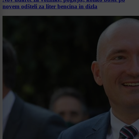
novem odšteli za liter bencina in dizla