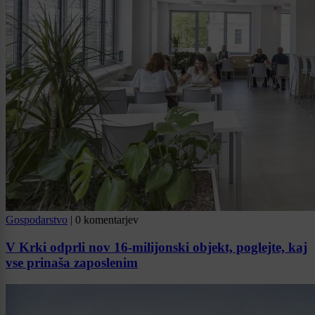
Gospodarstvo
|
0 komentarjev
V Krki odprli nov 16-milijonski objekt, poglejte, kaj
vse prinaša zaposlenim