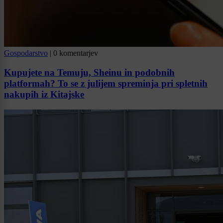
Gospodarstvo
|
0 komentarjev
Kupujete na Temuju, Sheinu in podobnih
platformah? To se z julijem spreminja pri spletnih
nakupih iz Kitajske