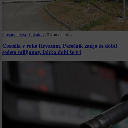
Gospodarstvo
Lokalno
|
0 komentarjev
Costella v roke Hrvatom, Pečečnik zanjo že dobil
sedem milijonov, lahko dobi še tri