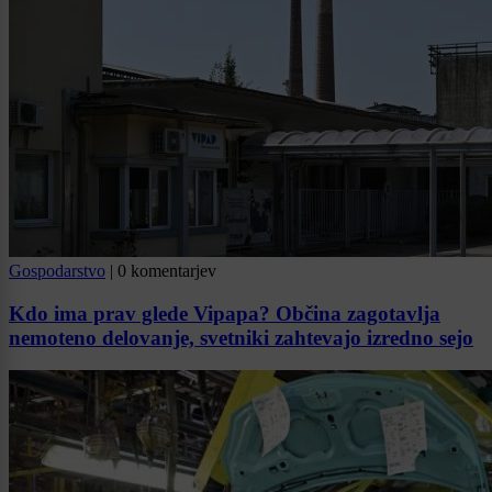
Gospodarstvo
|
0 komentarjev
Kdo ima prav glede Vipapa? Občina zagotavlja
nemoteno delovanje, svetniki zahtevajo izredno sejo