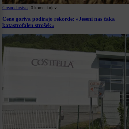
Gospodarstvo
|
0 komentarjev
Cene goriva podirajo rekorde: »Jeseni nas čaka
katastrofalen strošek«