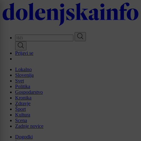
Skip
to
main
content
Prijavi se
Lokalno
Slovenija
Svet
Politika
Gospodarstvo
Kronika
Zdravje
Šport
Kultura
Scena
Zadnje novice
Dogodki