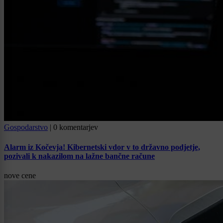
Gospodarstvo
|
0 komentarjev
Alarm iz Kočevja! Kibernetski vdor v to državno podjetje,
pozivali k nakazilom na lažne bančne račune
nove cene