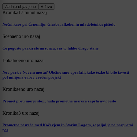
Zadnje objavljeno
V živo
Kronika
17 minut nazaj
Nočni kaos pri Črnomlju: Glasba, alkohol in mladoletnik s pištolo
Scena
eno uro nazaj
Če pogosto parkirate na soncu, vas to lahko drago stane
Lokalno
eno uro nazaj
Nov park v Novem mestu? Občino smo vprašali, kako težko bi bilo izvesti
pol milijona evrov vreden projekt
Kronika
eno uro nazaj
Promet proti morju stoji, huda prometna nesreča zaprla avtocesto
Kronika
3 ure nazaj
Prometna nesreča med Kočevjem in Starim Logom, zapeljal je na nasprotni
pas