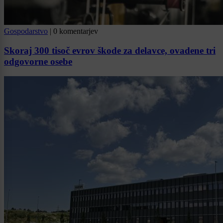
Gospodarstvo
|
0 komentarjev
Skoraj 300 tisoč evrov škode za delavce, ovadene tri
odgovorne osebe