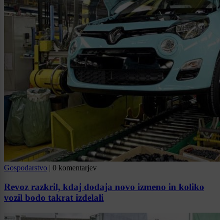
Gospodarstvo
|
0 komentarjev
Revoz razkril, kdaj dodaja novo izmeno in koliko
vozil bodo takrat izdelali