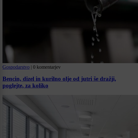
Gospodarstvo
|
0 komentarjev
Bencin, dizel in kurilno olje od jutri še dražji,
poglejte, za koliko