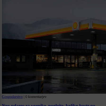
Gospodarstvo
|
0 komentarjev
Nov udarec za voznike, poglejte, koliko boste po