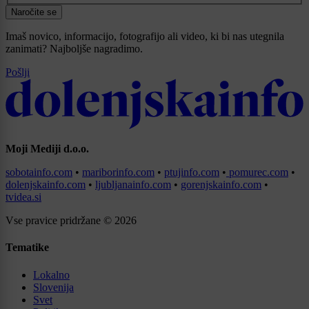
Naročite se
Imaš novico, informacijo, fotografijo ali video, ki bi nas utegnila
zanimati? Najboljše nagradimo.
Pošlji
Moji Mediji d.o.o.
sobotainfo.com
•
mariborinfo.com
•
ptujinfo.com
•
pomurec.com
•
dolenjskainfo.com
•
ljubljanainfo.com
•
gorenjskainfo.com
•
tvidea.si
Vse pravice pridržane © 2026
Tematike
Lokalno
Slovenija
Svet