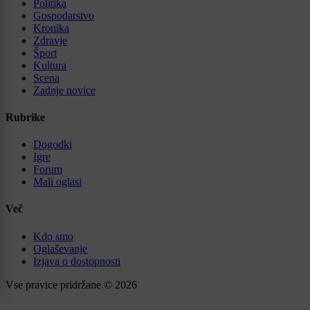
Politika
Gospodarstvo
Kronika
Zdravje
Šport
Kultura
Scena
Zadnje novice
Rubrike
Dogodki
Igre
Forum
Mali oglasi
Več
Kdo smo
Oglaševanje
Izjava o dostopnosti
Vse pravice pridržane © 2026