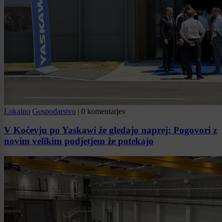
Lokalno
Gospodarstvo
|
0 komentarjev
V Kočevju po Yaskawi že gledajo naprej: Pogovori z
novim velikim podjetjem že potekajo