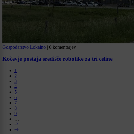
Gospodarstvo
Lokalno
|
0 komentarjev
Kočevje postaja središče robotike za tri celine
1
2
3
4
5
6
7
8
9
…