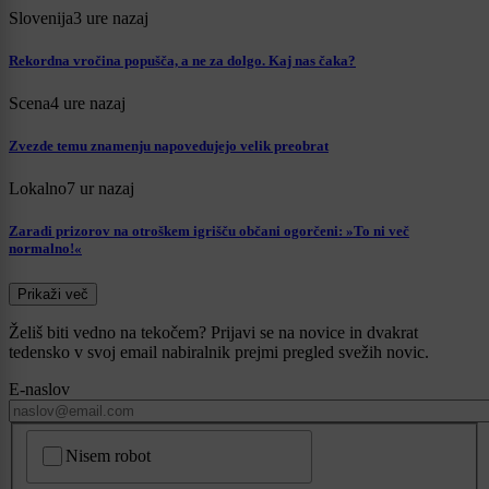
Slovenija
3 ure nazaj
Rekordna vročina popušča, a ne za dolgo. Kaj nas čaka?
Scena
4 ure nazaj
Zvezde temu znamenju napovedujejo velik preobrat
Lokalno
7 ur nazaj
Zaradi prizorov na otroškem igrišču občani ogorčeni: »To ni več
normalno!«
Prikaži več
Želiš biti vedno na tekočem? Prijavi se na novice in dvakrat
tedensko v svoj email nabiralnik prejmi pregled svežih novic.
E-naslov
CAPTCHA
Nisem robot