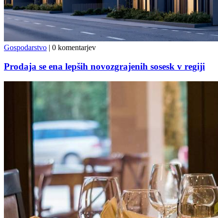
Gospodarstvo
|
0 komentarjev
Prodaja se ena lepših novozgrajenih sosesk v regiji