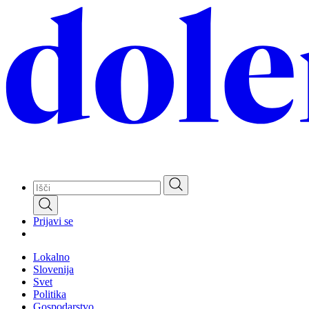
Skip
to
main
content
Prijavi se
Lokalno
Slovenija
Svet
Politika
Gospodarstvo