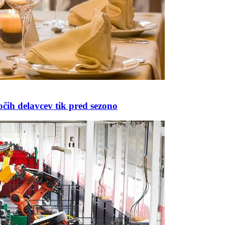
čih delavcev tik pred sezono