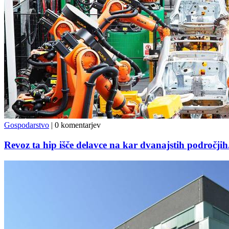
Gospodarstvo
|
0 komentarjev
Revoz ta hip išče delavce na kar dvanajstih področjih