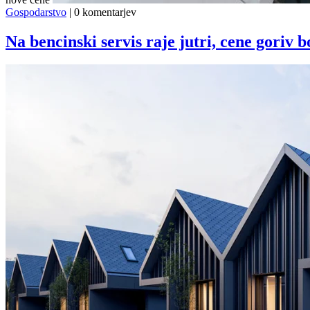
Gospodarstvo
|
0 komentarjev
Na bencinski servis raje jutri, cene goriv b