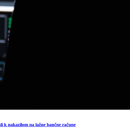
ali k nakazilom na lažne bančne račune