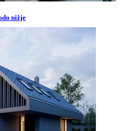
odo nižje
Prijavi se na cajtng