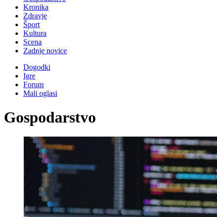
Kronika
Zdravje
Šport
Kultura
Scena
Zadnje novice
Dogodki
Igre
Forum
Mali oglasi
Gospodarstvo