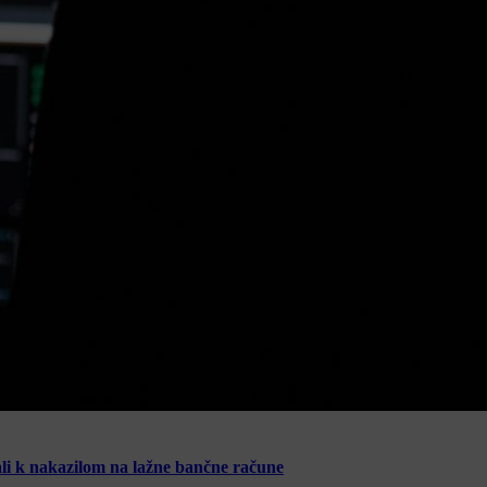
ali k nakazilom na lažne bančne račune