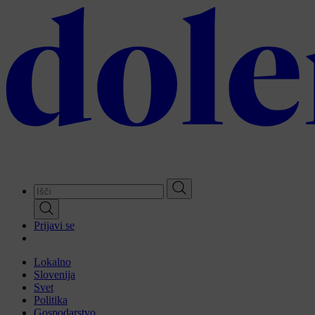
Skip
to
main
content
Prijavi se
Lokalno
Slovenija
Svet
Politika
Gospodarstvo