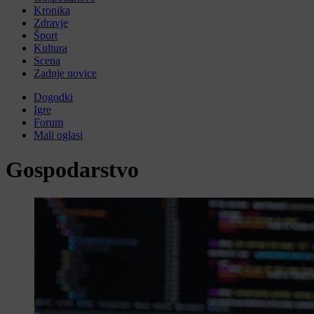
Kronika
Zdravje
Šport
Kultura
Scena
Zadnje novice
Dogodki
Igre
Forum
Mali oglasi
Gospodarstvo