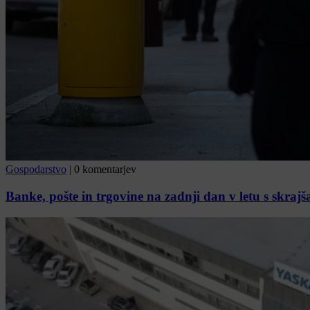
Gospodarstvo
|
0 komentarjev
Banke, pošte in trgovine na zadnji dan v letu s skra