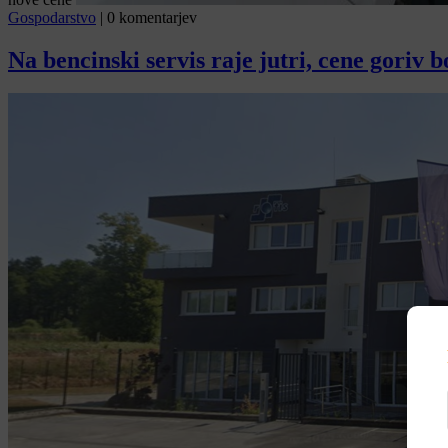
Gospodarstvo
|
0 komentarjev
Na bencinski servis raje jutri, cene goriv b