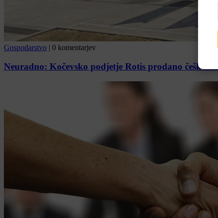
Gospodarstvo
|
0 komentarjev
Neuradno: Kočevsko podjetje Rotis prodano češkemu