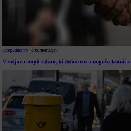
Gospodarstvo
|
0 komentarjev
V veljavo stopil zakon, ki delavcem omogoča lastništv