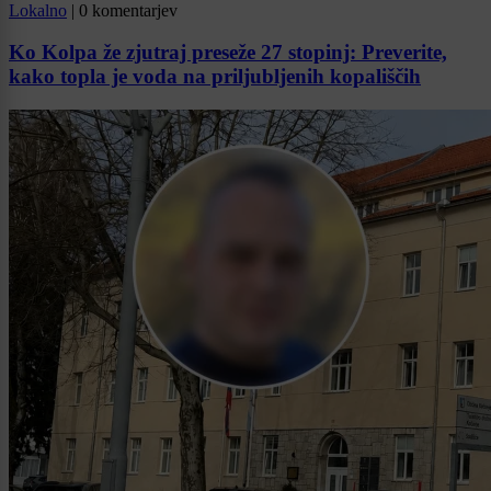
Lokalno
|
0 komentarjev
Ko Kolpa že zjutraj preseže 27 stopinj: Preverite,
kako topla je voda na priljubljenih kopališčih