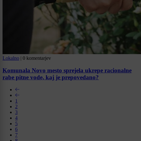
Lokalno
|
0 komentarjev
Komunala Novo mesto sprejela ukrepe racionalne
rabe pitne vode, kaj je prepovedano?
1
2
3
4
5
6
7
8