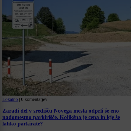
Lokalno
|
0 komentarjev
Zaradi del v središču Novega mesta odprli še eno
nadomestno parkirišče. Kolikšna je cena in kje še
lahko parkirate?