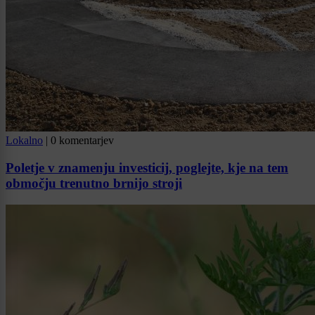
Lokalno
|
0 komentarjev
Poletje v znamenju investicij, poglejte, kje na tem
območju trenutno brnijo stroji