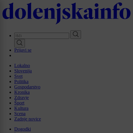
Skip
to
main
content
Prijavi se
Lokalno
Slovenija
Svet
Politika
Gospodarstvo
Kronika
Zdravje
Šport
Kultura
Scena
Zadnje novice
Dogodki