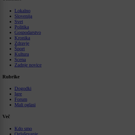
Lokalno
Slovenija
Svet
Politika
Gospodarstvo
Kronika
Zdravje
Šport
Kultura
Scena
Zadnje novice
Rubrike
Dogodki
Igre
Forum
Mali oglasi
Več
Kdo smo
Oglaševanje