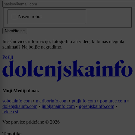
CAPTCHA
Nisem robot
Naročite se
Imaš novico, informacijo, fotografijo ali video, ki bi nas utegnila
zanimati? Najboljše nagradimo.
Pošlji
Moji Mediji d.o.o.
sobotainfo.com
•
mariborinfo.com
•
ptujinfo.com
•
pomurec.com
•
dolenjskainfo.com
•
ljubljanainfo.com
•
gorenjskainfo.com
•
tvidea.si
Vse pravice pridržane © 2026
Tematike