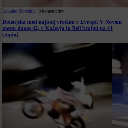
Lokalno
Slovenija
|
0 komentarjev
Dolenjska med najbolj vročimi v Evropi: V Novem
mestu danes 42, v Kočevju in Beli krajini pa 41
stopinj