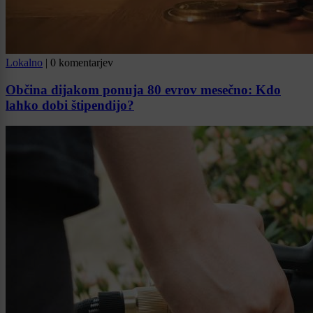
Lokalno
|
0 komentarjev
Občina dijakom ponuja 80 evrov mesečno: Kdo
lahko dobi štipendijo?