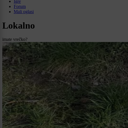
Igre
Forum
Mali oglasi
Lokalno
imate vrečko?