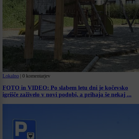
Lokalno
|
0 komentarjev
FOTO in VIDEO: Po slabem letu dni je kočevsko
igrišče zaživelo v novi podobi, a prihaja še nekaj ...