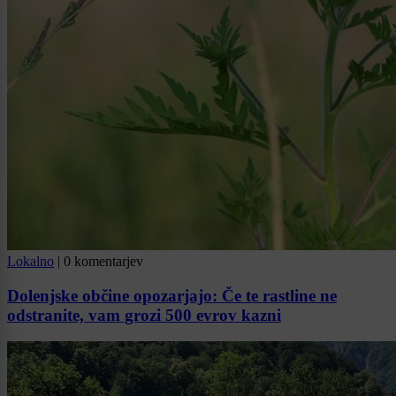
Lokalno
|
0 komentarjev
Dolenjske občine opozarjajo: Če te rastline ne
odstranite, vam grozi 500 evrov kazni