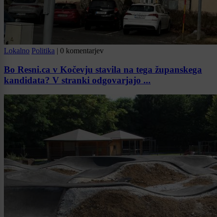
Lokalno
Politika
|
0 komentarjev
Bo Resni.ca v Kočevju stavila na tega županskega
kandidata? V stranki odgovarjajo ...