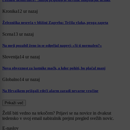
Kronika
12 ur nazaj
Železniška nesreča v bližini Zagreba: Trčila vlaka, proga zaprta
Scena
13 ur nazaj
Na meji pozabil ženo in se odpeljal naprej: »Si ti normalen?«
Slovenija
14 ur nazaj
Nova obveznost za lastnike mačk, a kdor pohiti, bo plačal manj
Globalno
14 ur nazaj
Na Hrvaškem prižgali rdeči alarm zaradi nevarne vročine
Prikaži več
Želiš biti vedno na tekočem? Prijavi se na novice in dvakrat
tedensko v svoj email nabiralnik prejmi pregled svežih novic.
E-naslov