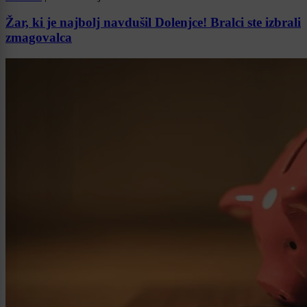
Žar, ki je najbolj navdušil Dolenjce! Bralci ste izbrali
zmagovalca