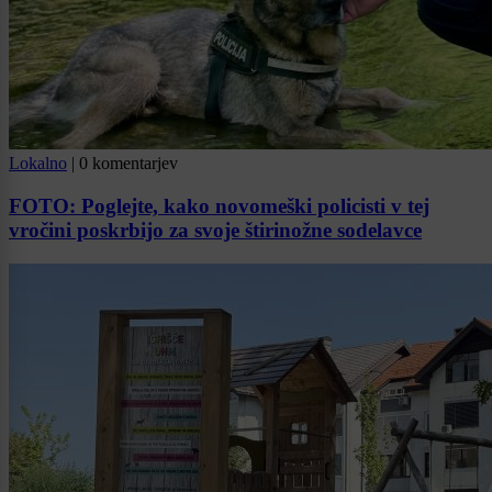
Lokalno
|
0 komentarjev
FOTO: Poglejte, kako novomeški policisti v tej
vročini poskrbijo za svoje štirinožne sodelavce