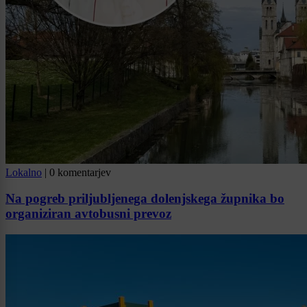
Lokalno
|
0 komentarjev
Na pogreb priljubljenega dolenjskega župnika bo
organiziran avtobusni prevoz