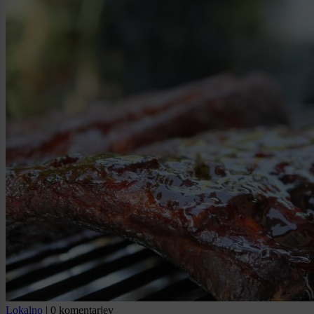
Lokalno
|
0 komentarjev