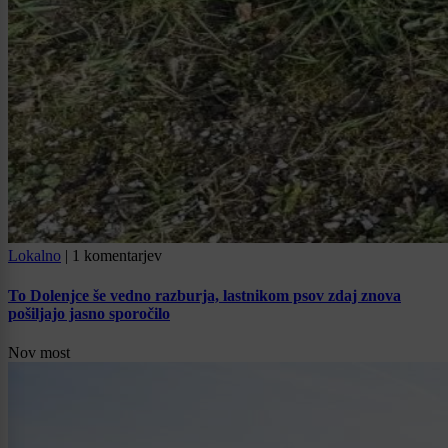
Lokalno
|
1 komentarjev
To Dolenjce še vedno razburja, lastnikom psov zdaj znova
pošiljajo jasno sporočilo
Nov most