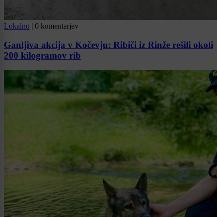
Lokalno
|
0 komentarjev
Ganljiva akcija v Kočevju: Ribiči iz Rinže rešili okoli
200 kilogramov rib