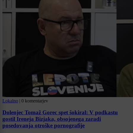
Lokalno
|
0 komentarjev
Dolenjec Tomaž Gorec spet šokiral: V podkastu
gostil Ireneja Bizjaka, obsojenega zaradi
posedovanja otroške pornografije