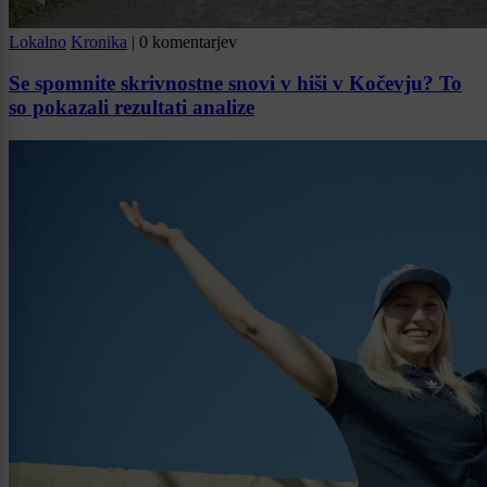
Lokalno
Kronika
|
0 komentarjev
Se spomnite skrivnostne snovi v hiši v Kočevju? To
so pokazali rezultati analize