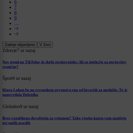
6
7
8
9
…
Zadnje objavljeno
V živo
Zdravje
7 ur nazaj
Nov trend na TikToku, ki skrbi strokovnjake: Ali so injekcije za porjavitev
resnične?
Šport
9 ur nazaj
Klara Lukan bo na evropskem prvenstvu ena od favoritk za medaljo: To je
napovedala Dolenjka
Globalno
9 ur nazaj
Brez vozniškega dovoljenja za volanom? Tako visoko kazen vam napišejo
pri naših sosedih