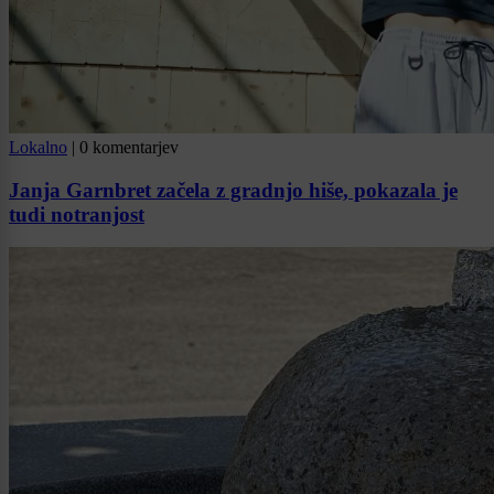
Lokalno
|
0 komentarjev
Janja Garnbret začela z gradnjo hiše, pokazala je
tudi notranjost