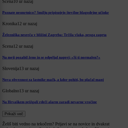
Scena
10 ur nazaj
Poznate nesmrtnico? Smilju pripisujejo številne blagodejne učinke
Kronika
12 ur nazaj
Železniška nesreča v bližini Zagreba: Trčila vlaka, proga zaprta
Scena
12 ur nazaj
Na meji pozabil ženo in se odpeljal naprej: »Si ti normalen?«
Slovenija
13 ur nazaj
Nova obveznost za lastnike mačk, a kdor pohiti, bo plačal manj
Globalno
13 ur nazaj
Na Hrvaškem prižgali rdeči alarm zaradi nevarne vročine
Prikaži več
Želiš biti vedno na tekočem? Prijavi se na novice in dvakrat