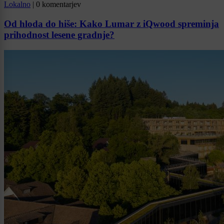
Lokalno
|
0 komentarjev
Od hloda do hiše: Kako Lumar z iQwood spreminja
prihodnost lesene gradnje?