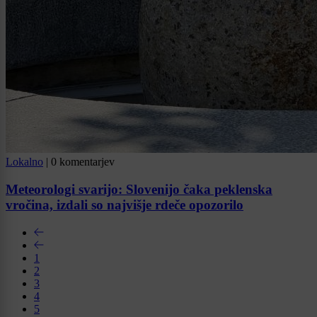
Lokalno
|
0 komentarjev
Meteorologi svarijo: Slovenijo čaka peklenska
vročina, izdali so najvišje rdeče opozorilo
1
2
3
4
5