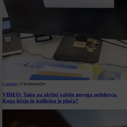
Lokalno
|
0 komentarjev
VIDEO: Tako na občini vabijo novega sodelavca.
Koga iščejo in kolikšna je plača?