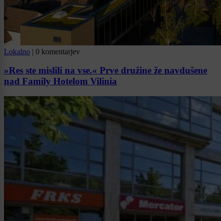
Lokalno
|
0 komentarjev
»Res ste mislili na vse.« Prve družine že navdušene
nad Family Hotelom Vilinia