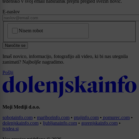
tedensko v svoj email nabiralnik prejmi pregled svežih novic.
E-naslov
CAPTCHA
Nisem robot
Naročite se
Imaš novico, informacijo, fotografijo ali video, ki bi nas utegnila
zanimati? Najboljše nagradimo.
Pošlji
Moji Mediji d.o.o.
sobotainfo.com
•
mariborinfo.com
•
ptujinfo.com
•
pomurec.com
•
dolenjskainfo.com
•
ljubljanainfo.com
•
gorenjskainfo.com
•
tvidea.si