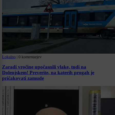
Lokalno
|
0 komentarjev
Zaradi vročine upočasnili vlake, tudi na
Dolenjskem! Preverite, na katerih progah je
pričakovati zamude