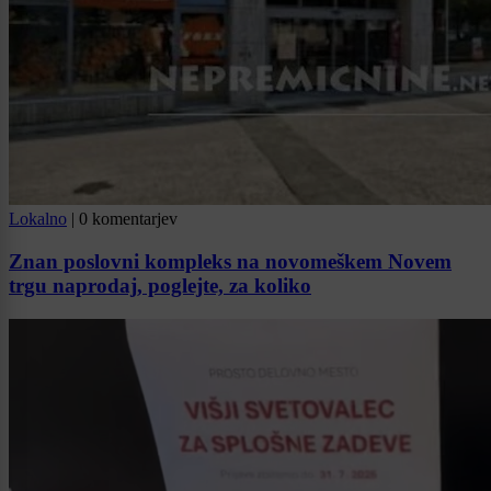
Lokalno
|
0 komentarjev
Znan poslovni kompleks na novomeškem Novem
trgu naprodaj, poglejte, za koliko