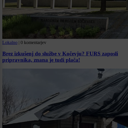
Lokalno
|
0 komentarjev
Brez izkušenj do službe v Kočevju? FURS zaposli
pripravnika, znana je tudi plača!