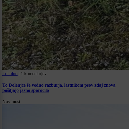
Lokalno
|
1 komentarjev
To Dolenjce še vedno razburja, lastnikom psov zdaj znova
pošiljajo jasno sporočilo
Nov most