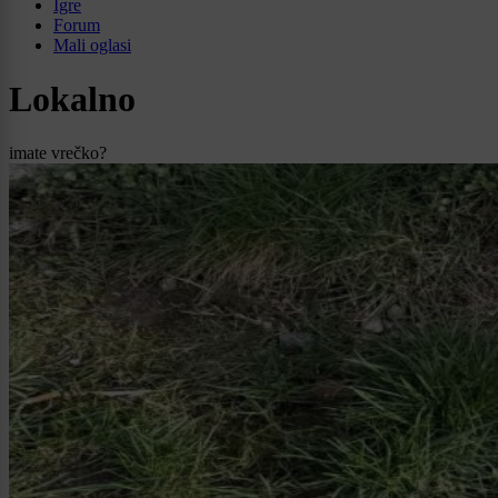
Igre
Forum
Mali oglasi
Lokalno
imate vrečko?