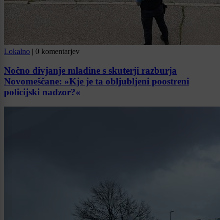
Lokalno
|
0 komentarjev
Nočno divjanje mladine s skuterji razburja
Novomeščane: »Kje je ta obljubljeni poostreni
policijski nadzor?«