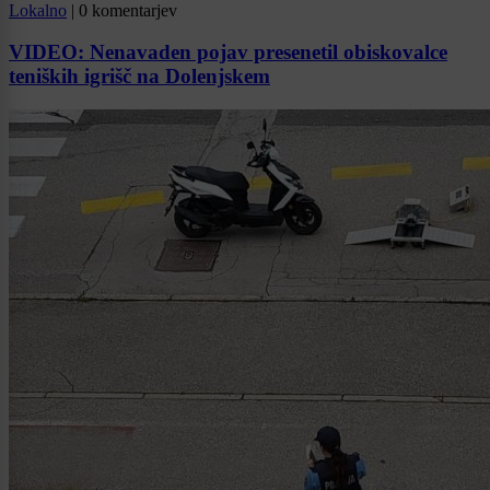
Lokalno
|
0 komentarjev
VIDEO: Nenavaden pojav presenetil obiskovalce
teniških igrišč na Dolenjskem