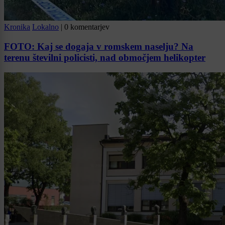
Kronika
Lokalno
|
0 komentarjev
FOTO: Kaj se dogaja v romskem naselju? Na
terenu številni policisti, nad območjem helikopter