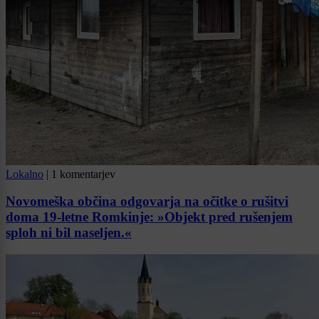
Lokalno
|
1 komentarjev
Novomeška občina odgovarja na očitke o rušitvi
doma 19-letne Romkinje: »Objekt pred rušenjem
sploh ni bil naseljen.«