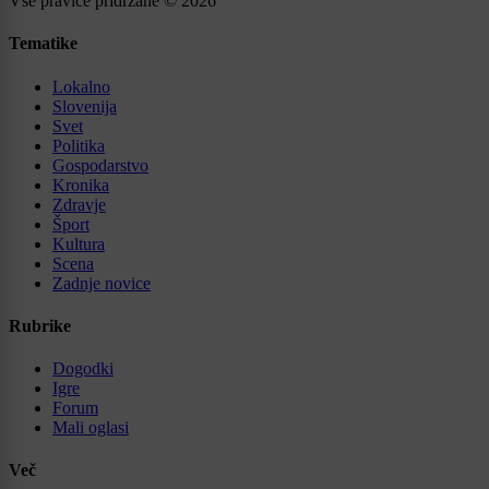
Vse pravice pridržane © 2026
Tematike
Lokalno
Slovenija
Svet
Politika
Gospodarstvo
Kronika
Zdravje
Šport
Kultura
Scena
Zadnje novice
Rubrike
Dogodki
Igre
Forum
Mali oglasi
Več