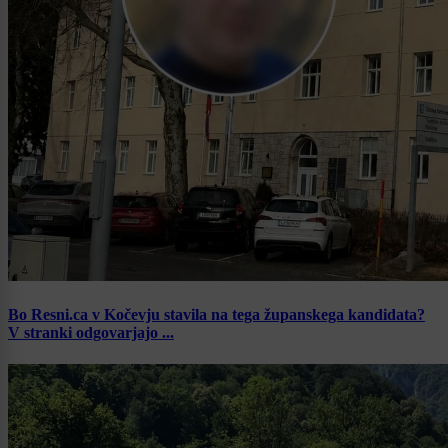
Bo Resni.ca v Kočevju stavila na tega županskega kandidata?
V stranki odgovarjajo ...