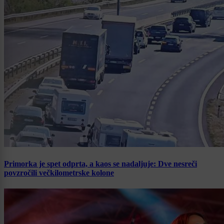
Primorka je spet odprta, a kaos se nadaljuje: Dve nesreči
povzročili večkilometrske kolone