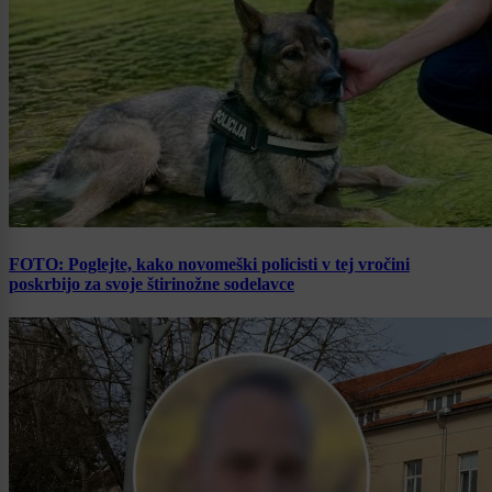
FOTO: Poglejte, kako novomeški policisti v tej vročini
poskrbijo za svoje štirinožne sodelavce