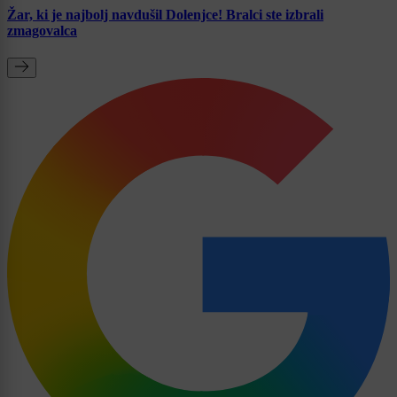
Žar, ki je najbolj navdušil Dolenjce! Bralci ste izbrali
zmagovalca