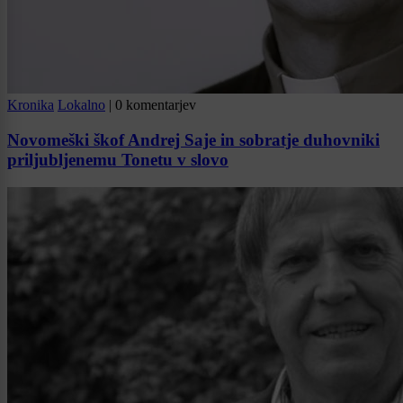
Kronika
Lokalno
|
0 komentarjev
Novomeški škof Andrej Saje in sobratje duhovniki
priljubljenemu Tonetu v slovo