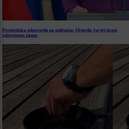
Predsednica odgovorila na ugibanja: Objavila vse tri strani
odpustnega pisma