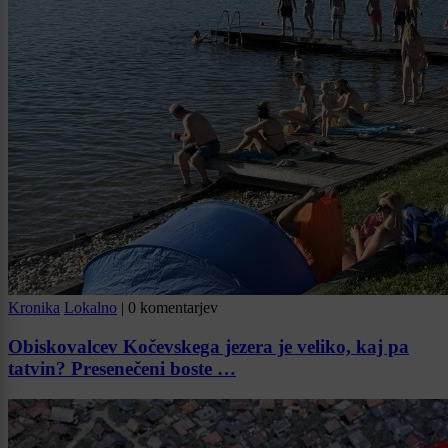
Kronika
Lokalno
|
0 komentarjev
Obiskovalcev Kočevskega jezera je veliko, kaj pa
tatvin? Presenečeni boste …