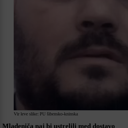
Vir leve slike: PU šibensko-kninska
Mladeniča naj bi ustrelili med dostavo