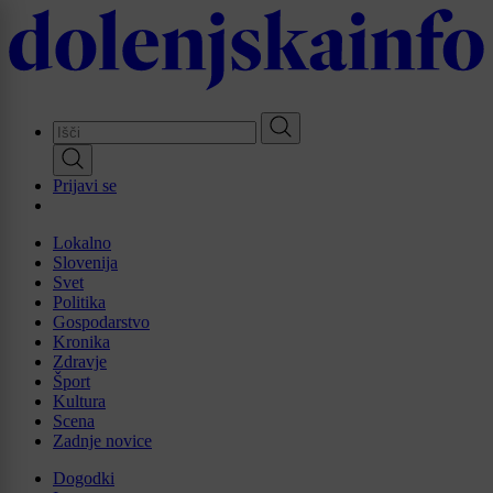
Skip
to
main
content
Prijavi se
Lokalno
Slovenija
Svet
Politika
Gospodarstvo
Kronika
Zdravje
Šport
Kultura
Scena
Zadnje novice
Dogodki