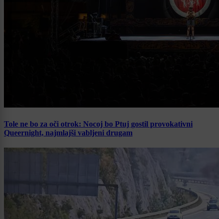
Tole ne bo za oči otrok: Nocoj bo Ptuj gostil provokativni
Queernight, najmlajši vabljeni drugam