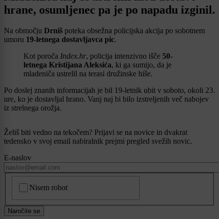
hrane, osumljenec pa je po napadu izginil.
Na območju
Drniš
poteka obsežna policijska akcija po sobotnem
umoru
19-letnega dostavljavca pic
.
Kot poroča
Index.hr
, policija intenzivno išče
50-
letnega
Kristijana Aleksića
, ki ga sumijo, da je
mladeniča ustrelil na terasi družinske hiše.
Po doslej znanih informacijah je bil 19-letnik ubit v soboto, okoli 23.
ure, ko je dostavljal hrano. Vanj naj bi bilo izstreljenih več nabojev
iz strelnega orožja.
Želiš biti vedno na tekočem? Prijavi se na novice in dvakrat
tedensko v svoj email nabiralnik prejmi pregled svežih novic.
E-naslov
CAPTCHA
Nisem robot
Naročite se