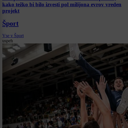
kako težko bi bilo izvesti pol milijona evrov vreden
projekt
Šport
Vse v Šport
uspeh