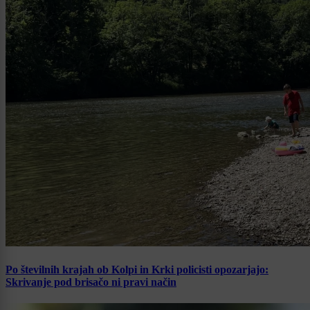
Po številnih krajah ob Kolpi in Krki policisti opozarjajo:
Skrivanje pod brisačo ni pravi način