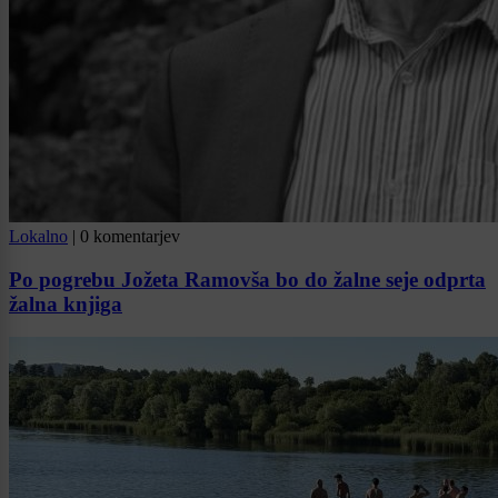
Lokalno
|
0 komentarjev
Po pogrebu Jožeta Ramovša bo do žalne seje odprta
žalna knjiga