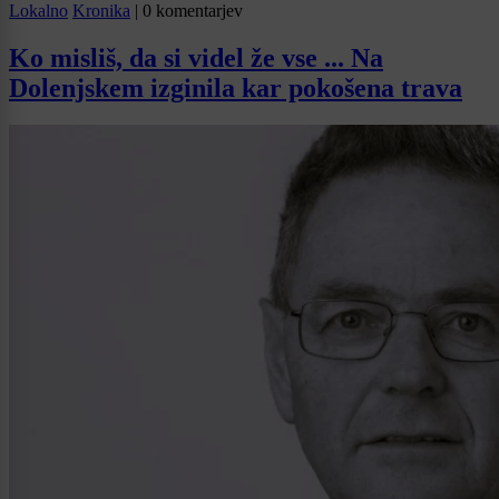
Lokalno
Kronika
|
0 komentarjev
Ko misliš, da si videl že vse ... Na
Dolenjskem izginila kar pokošena trava