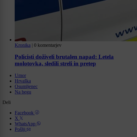
Kronika
|
0 komentarjev
Policisti doživeli brutalen napad: Letela
molotovka, sledili streli in pretep
Umor
Hrvaška
Osumljenec
Na begu
Deli
Facebook
X
WhatsApp
Pošlji