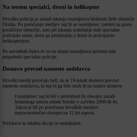
Na terenu specialci, droni in helikopter
Hrvaška policija je zaradi iskanja osumljenca blokirala širše območje
Drniša. Po poročanju medijev naj bi se osumljenec zatekel na gosto
poraščeno območje, zato pri iskanju sodelujejo tudi specialne
policijske enote, teren pa preiskujejo z droni in policijskim
helikopterjem.
Po navedbah
Index.hr
so na domu osumljenca prisotni tudi
pripadniki specialne policije.
Dostavo prevzel namesto sodelavca
Hrvaški mediji poročajo tudi, da je 19-letnik dostavo prevzel
namesto sodelavca, ki naj bi ga bilo strah iti na naslov dostave.
Osumljenec naj bi bil v preteklosti že obsojen zaradi
brutalnega umora mlade ženske v začetku 2000-ih let.
Takrat je bil po poročanju hrvaških medijev
nepravnomočno obsojen na 12 let zapora.
Preiskava in iskalna akcija se nadaljujeta.