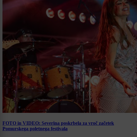
FOTO in VIDEO: Severina poskrbela za vroč začetek
Pomurskega poletnega festivala