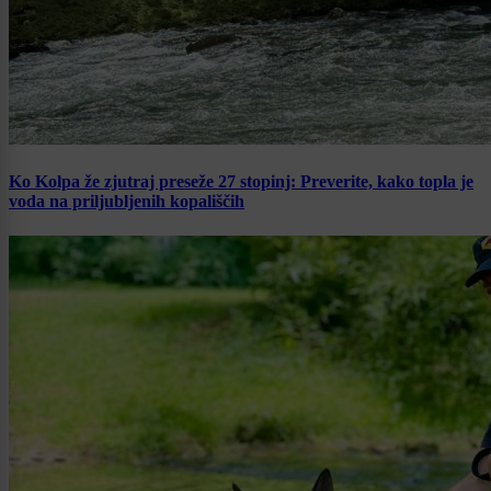
Ko Kolpa že zjutraj preseže 27 stopinj: Preverite, kako topla je
voda na priljubljenih kopališčih