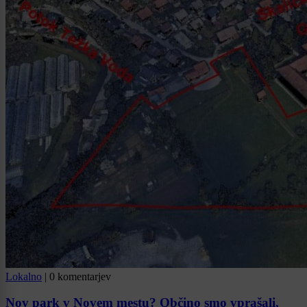
Lokalno
|
0 komentarjev
Nov park v Novem mestu? Občino smo vprašali,