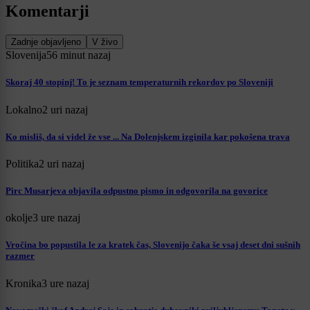
Komentarji
Zadnje objavljeno
V živo
Slovenija
56 minut nazaj
Skoraj 40 stopinj! To je seznam temperaturnih rekordov po Sloveniji
Lokalno
2 uri nazaj
Ko misliš, da si videl že vse ... Na Dolenjskem izginila kar pokošena trava
Politika
2 uri nazaj
Pirc Musarjeva objavila odpustno pismo in odgovorila na govorice
okolje
3 ure nazaj
Vročina bo popustila le za kratek čas, Slovenijo čaka še vsaj deset dni sušnih
razmer
Kronika
3 ure nazaj