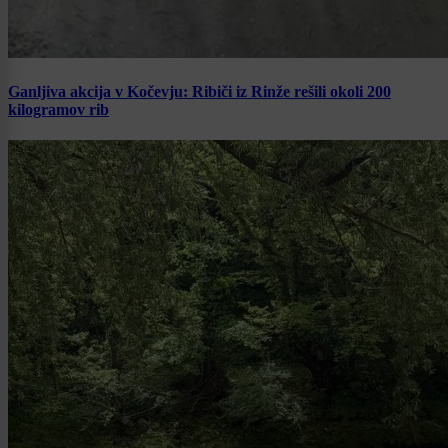
Ganljiva akcija v Kočevju: Ribiči iz Rinže rešili okoli 200
kilogramov rib