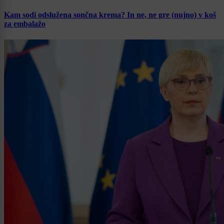
Kam sodi odslužena sončna krema? In ne, ne gre (nujno) v koš
za embalažo