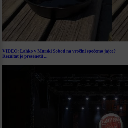
VIDEO: Lahko v Murski Soboti na vročini spečemo jajce?
Rezultat je presenetil ...