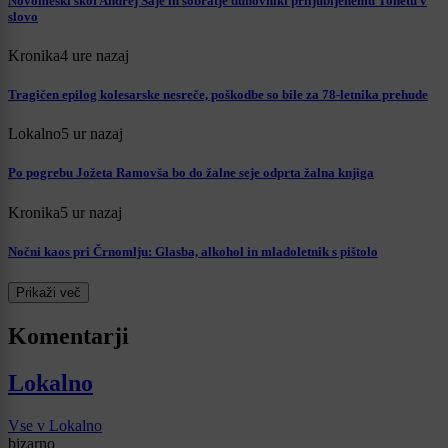
Novomeški škof Andrej Saje in sobratje duhovniki priljubljenemu Tonetu v
slovo
Kronika
4 ure nazaj
Tragičen epilog kolesarske nesreče, poškodbe so bile za 78-letnika prehude
Lokalno
5 ur nazaj
Po pogrebu Jožeta Ramovša bo do žalne seje odprta žalna knjiga
Kronika
5 ur nazaj
Nočni kaos pri Črnomlju: Glasba, alkohol in mladoletnik s pištolo
Prikaži več
Komentarji
Lokalno
Vse v Lokalno
bizarno