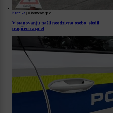
Kronika
|
0 komentarjev
V stanovanju našli neodzivno osebo, sledil
tragičen razplet