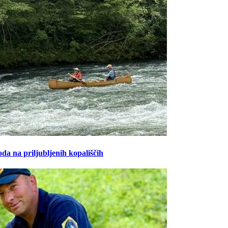
oda na priljubljenih kopališčih