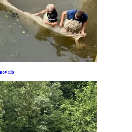
amov rib