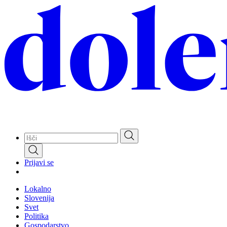
Skip
to
main
content
Prijavi se
Lokalno
Slovenija
Svet
Politika
Gospodarstvo