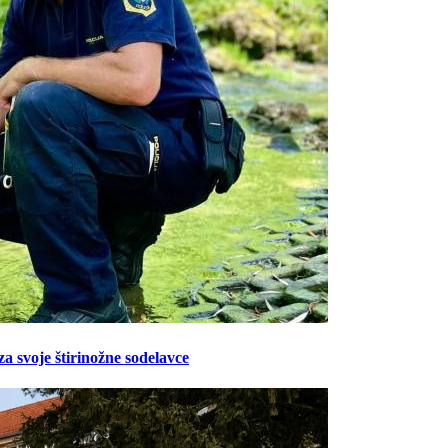
Prijavi se na cajtng
za svoje štirinožne sodelavce