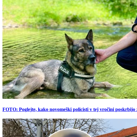
FOTO: Poglejte, kako novomeški policisti v tej vročini poskrbijo 