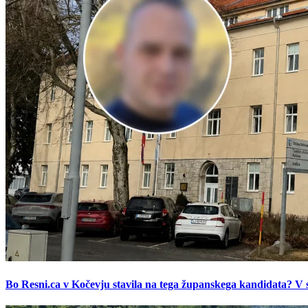
Bo Resni.ca v Kočevju stavila na tega županskega kandidata? V s