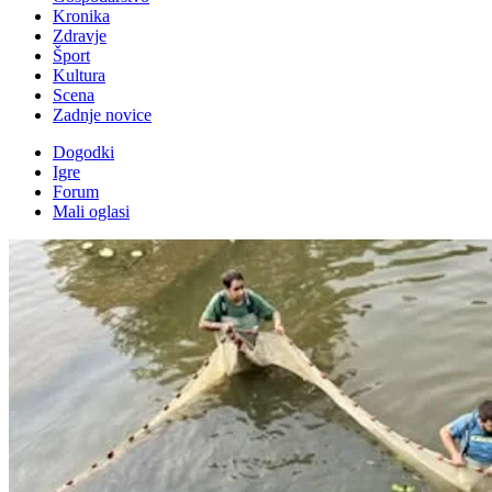
Kronika
Zdravje
Šport
Kultura
Scena
Zadnje novice
Dogodki
Igre
Forum
Mali oglasi