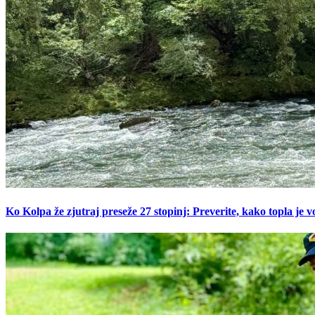
Ko Kolpa že zjutraj preseže 27 stopinj: Preverite, kako topla je v