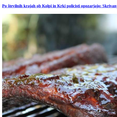
Po številnih krajah ob Kolpi in Krki policisti opozarjajo: Skrivan