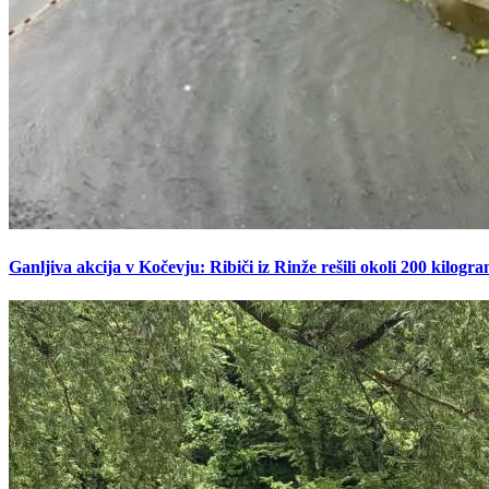
Ganljiva akcija v Kočevju: Ribiči iz Rinže rešili okoli 200 kilogr