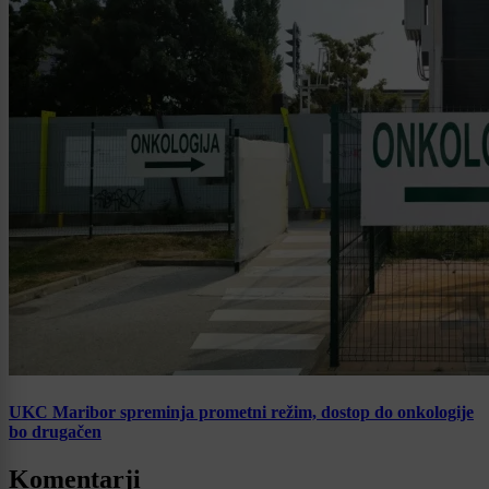
UKC Maribor spreminja prometni režim, dostop do onkologije
bo drugačen
Komentarji