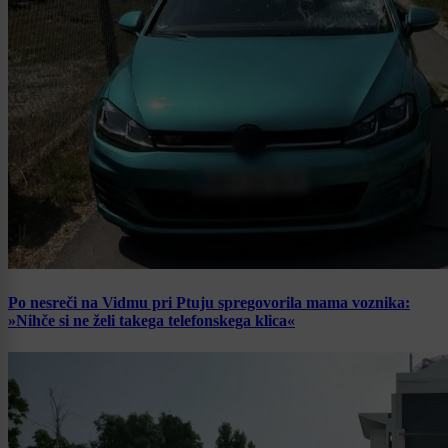
Po nesreči na Vidmu pri Ptuju spregovorila mama voznika:
»Nihče si ne želi takega telefonskega klica«