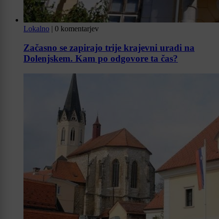
Lokalno
|
0 komentarjev
Začasno se zapirajo trije krajevni uradi na
Dolenjskem. Kam po odgovore ta čas?