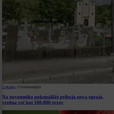
Lokalno
|
0 komentarjev
Na novomeško pokopališče prihaja nova ograja,
vredna več kot 100.000 evrov