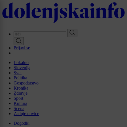
Skip
to
main
content
Prijavi se
Lokalno
Slovenija
Svet
Politika
Gospodarstvo
Kronika
Zdravje
Šport
Kultura
Scena
Zadnje novice
Dogodki