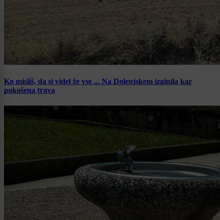
Ko misliš, da si videl že vse ... Na Dolenjskem izginila kar
pokošena trava