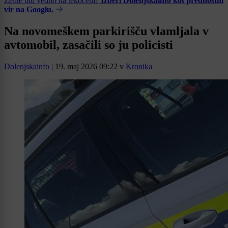
Želite biti vedno na tekočem?
Izberi Dolenjskainfo kot prednostni
vir na Googlu.
Na novomeškem parkirišču vlamljala v
avtomobil, zasačili so ju policisti
Dolenjskainfo
|
19. maj 2026 09:22
v
Kronika