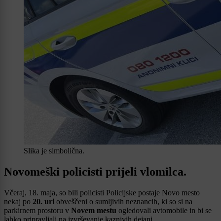
Slika je simbolična.
Novomeški policisti prijeli vlomilca.
Včeraj, 18. maja, so bili policisti Policijske postaje Novo mesto
nekaj po
20. uri
obveščeni o sumljivih neznancih, ki so si na
parkirnem prostoru v
Novem mestu
ogledovali avtomobile in bi se
lahko pripravljali na izvrševanje kaznivih dejanj.