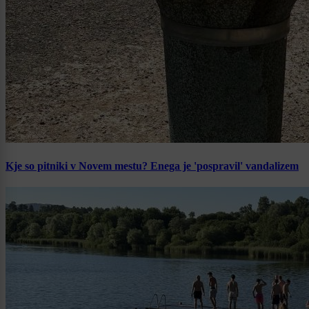
Kje so pitniki v Novem mestu? Enega je 'pospravil' vandalizem