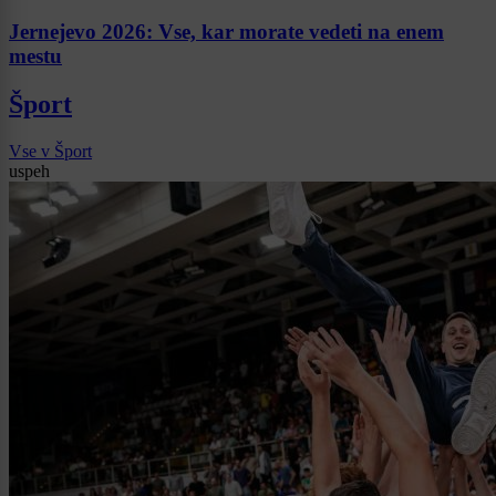
Jernejevo 2026: Vse, kar morate vedeti na enem
mestu
Šport
Vse v Šport
uspeh