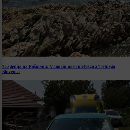
Tragedija na Pašmanu: V morju našli mrtvega 24-letnega
Slovenca