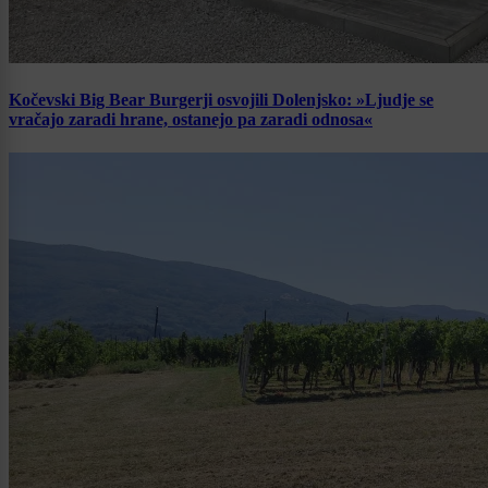
Kočevski Big Bear Burgerji osvojili Dolenjsko: »Ljudje se
vračajo zaradi hrane, ostanejo pa zaradi odnosa«