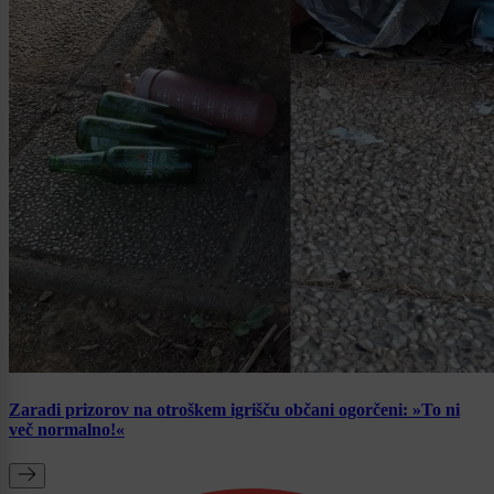
Zaradi prizorov na otroškem igrišču občani ogorčeni: »To ni
več normalno!«