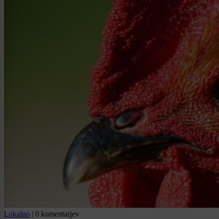
Lokalno
|
0 komentarjev