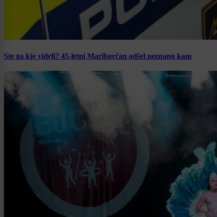
Ste ga kje videli? 45-letni Mariborčan odšel neznano kam