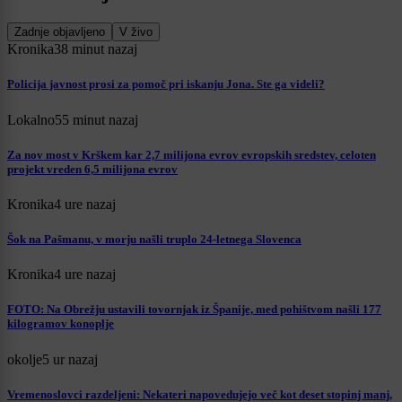
Zadnje objavljeno
V živo
Kronika
38 minut nazaj
Policija javnost prosi za pomoč pri iskanju Jona. Ste ga videli?
Lokalno
55 minut nazaj
Za nov most v Krškem kar 2,7 milijona evrov evropskih sredstev, celoten
projekt vreden 6,5 milijona evrov
Kronika
4 ure nazaj
Šok na Pašmanu, v morju našli truplo 24-letnega Slovenca
Kronika
4 ure nazaj
FOTO: Na Obrežju ustavili tovornjak iz Španije, med pohištvom našli 177
kilogramov konoplje
okolje
5 ur nazaj
Vremenoslovci razdeljeni: Nekateri napovedujejo več kot deset stopinj manj,