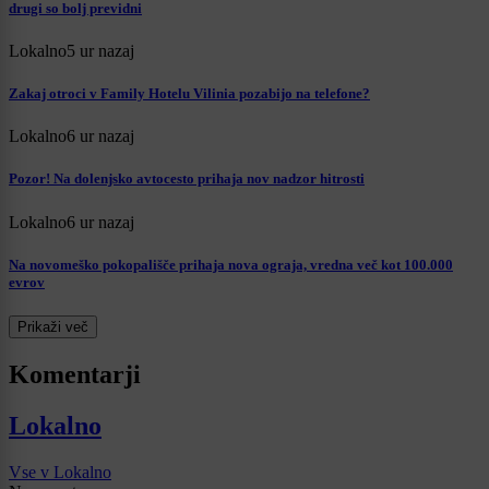
drugi so bolj previdni
Lokalno
5 ur nazaj
Zakaj otroci v Family Hotelu Vilinia pozabijo na telefone?
Lokalno
6 ur nazaj
Pozor! Na dolenjsko avtocesto prihaja nov nadzor hitrosti
Lokalno
6 ur nazaj
Na novomeško pokopališče prihaja nova ograja, vredna več kot 100.000
evrov
Prikaži več
Komentarji
Lokalno
Vse v Lokalno