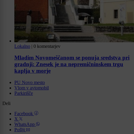
Lokalno
|
0 komentarjev
Mladim Novomeščanom se ponuja sredstva pri
gradnji: Znesek je na nepremičninskem trgu
kaplja v morje
PU Novo mesto
Vlom v avtomobil
Parkirišče
Deli
Facebook
X
WhatsApp
Pošlji