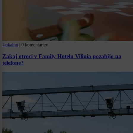
Lokalno
|
0 komentarjev
Zakaj otroci v Family Hotelu Vilinia pozabijo na
telefone?