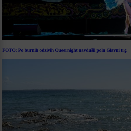
FOTO: Po burnih odzivih Queernight navdušil poln Glavni trg