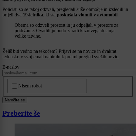
Policisti so se takoj odzvali, pregledali širše območje in izsledili in
prijeli dva
19-letnika
, ki sta
poskušala vlomiti v avtomobil
.
Obema so odzveli prostost in ju odpeljali v prostore za
pridržanje. Ovadili ju bodo zaradi kaznivega dejanja
velike tatvine.
Želiš biti vedno na tekočem? Prijavi se na novice in dvakrat
tedensko v svoj email nabiralnik prejmi pregled svežih novic.
E-naslov
CAPTCHA
Nisem robot
Naročite se
Preberite še