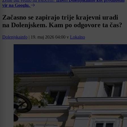
Želite biti vedno na tekočem?
Izberi Dolenjskainfo kot prednostni
vir na Googlu.
Začasno se zapirajo trije krajevni uradi
na Dolenjskem. Kam po odgovore ta čas?
Dolenjskainfo
|
19. maj 2026 04:00
v
Lokalno