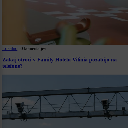
Lokalno
|
0 komentarjev
Zakaj otroci v Family Hotelu Vilinia pozabijo na
telefone?