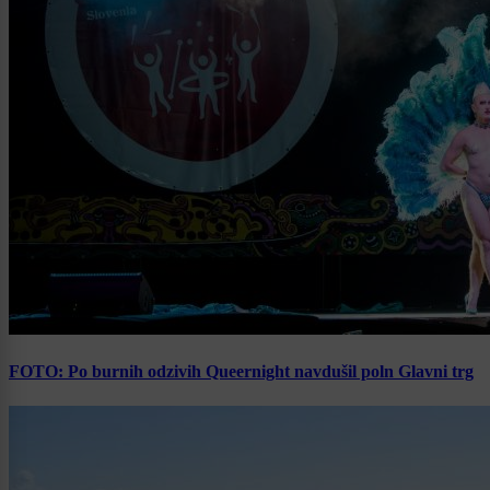
FOTO: Po burnih odzivih Queernight navdušil poln Glavni trg