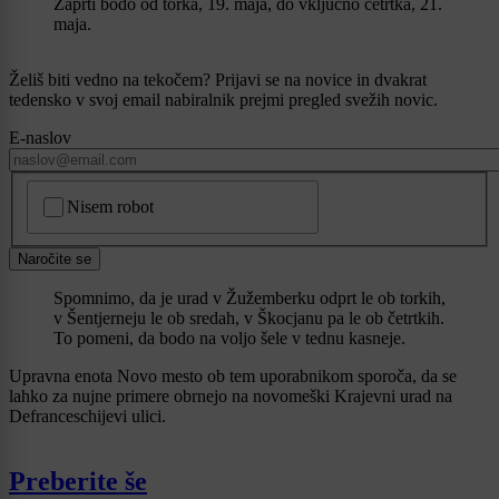
Zaprti bodo od torka, 19. maja, do vključno četrtka, 21.
maja.
Želiš biti vedno na tekočem? Prijavi se na novice in dvakrat
tedensko v svoj email nabiralnik prejmi pregled svežih novic.
E-naslov
CAPTCHA
Nisem robot
Naročite se
Spomnimo, da je urad v Žužemberku odprt le ob torkih,
v Šentjerneju le ob sredah, v Škocjanu pa le ob četrtkih.
To pomeni, da bodo na voljo šele v tednu kasneje.
Upravna enota Novo mesto ob tem uporabnikom sporoča, da se
lahko za nujne primere obrnejo na novomeški Krajevni urad na
Defranceschijevi ulici.
Preberite še