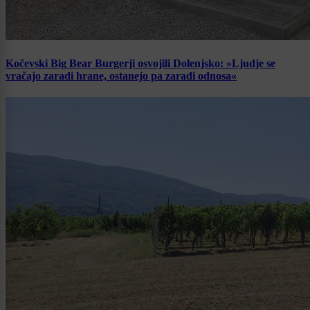
Kočevski Big Bear Burgerji osvojili Dolenjsko: »Ljudje se
vračajo zaradi hrane, ostanejo pa zaradi odnosa«