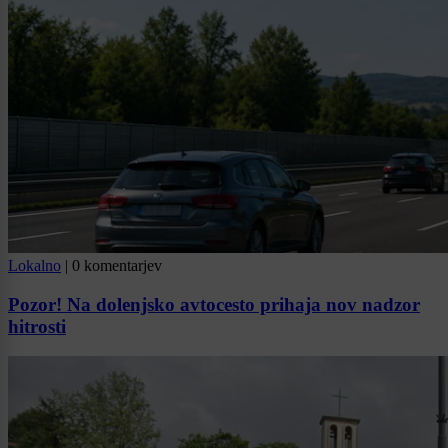
Lokalno
|
0 komentarjev
Pozor! Na dolenjsko avtocesto prihaja nov nadzor
hitrosti