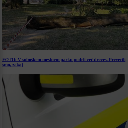
FOTO: V soboškem mestnem parku podrli več dreves. Preverili
smo, zakaj