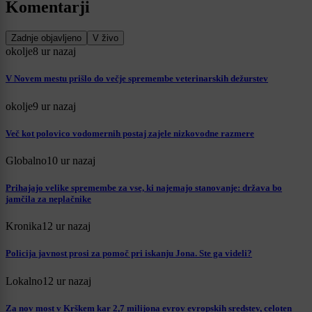
Komentarji
Zadnje objavljeno
V živo
okolje
8 ur nazaj
V Novem mestu prišlo do večje spremembe veterinarskih dežurstev
okolje
9 ur nazaj
Več kot polovico vodomernih postaj zajele nizkovodne razmere
Globalno
10 ur nazaj
Prihajajo velike spremembe za vse, ki najemajo stanovanje: država bo
jamčila za neplačnike
Kronika
12 ur nazaj
Policija javnost prosi za pomoč pri iskanju Jona. Ste ga videli?
Lokalno
12 ur nazaj
Za nov most v Krškem kar 2,7 milijona evrov evropskih sredstev, celoten