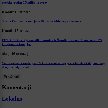
projekt vreden 6,5 milijona evrov
Kronika
15 ur nazaj
Šok na Pašmanu, v morju našli truplo 24-letnega Slovenca
Kronika
15 ur nazaj
FOTO: Na Obrežju ustavili tovornjak iz Španije, med pohištvom našli 177
kilogramov konoplje
okolje
16 ur nazaj
Vremenoslovci razdeljeni: Nekateri napovedujejo več kot deset stopinj manj,
drugi so bolj previdni
Prikaži več
Komentarji
Lokalno