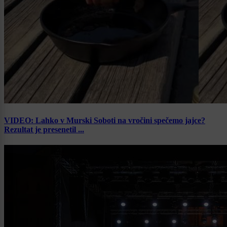
VIDEO: Lahko v Murski Soboti na vročini spečemo jajce?
Rezultat je presenetil ...