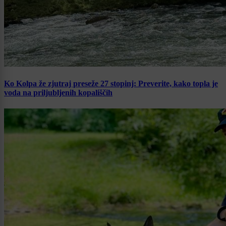
Ko Kolpa že zjutraj preseže 27 stopinj: Preverite, kako topla je
voda na priljubljenih kopališčih