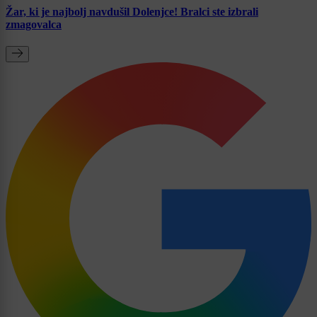
Žar, ki je najbolj navdušil Dolenjce! Bralci ste izbrali
zmagovalca