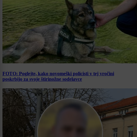
FOTO: Poglejte, kako novomeški policisti v tej vročini
poskrbijo za svoje štirinožne sodelavce