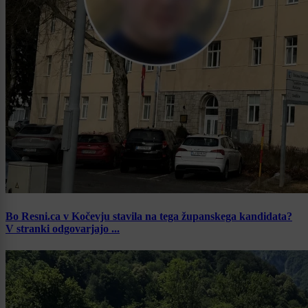
Bo Resni.ca v Kočevju stavila na tega županskega kandidata?
V stranki odgovarjajo ...