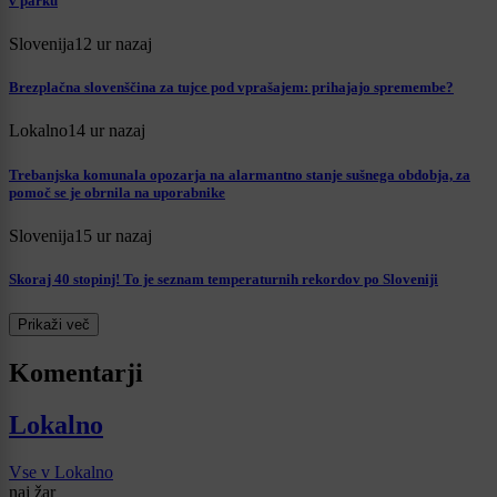
v parku
Slovenija
12 ur nazaj
Brezplačna slovenščina za tujce pod vprašajem: prihajajo spremembe?
Lokalno
14 ur nazaj
Trebanjska komunala opozarja na alarmantno stanje sušnega obdobja, za
pomoč se je obrnila na uporabnike
Slovenija
15 ur nazaj
Skoraj 40 stopinj! To je seznam temperaturnih rekordov po Sloveniji
Prikaži več
Komentarji
Lokalno
Vse v Lokalno
naj žar