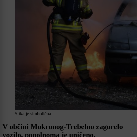
Slika je simbolična.
V občini Mokronog-Trebelno zagorelo
vozilo, popolnoma je uničeno.