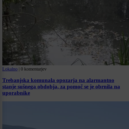
Lokalno
|
0 komentarjev
Trebanjska komunala opozarja na alarmantno
stanje sušnega obdobja, za pomoč se je obrnila na
uporabnike