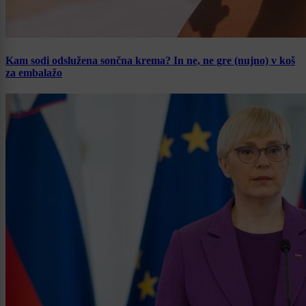
Kam sodi odslužena sončna krema? In ne, ne gre (nujno) v koš
za embalažo