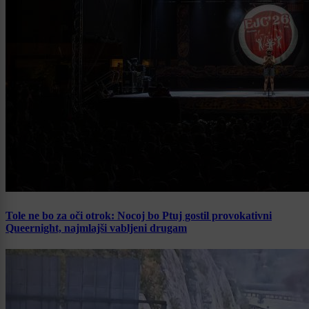
Tole ne bo za oči otrok: Nocoj bo Ptuj gostil provokativni
Queernight, najmlajši vabljeni drugam