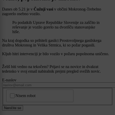
Danes ob 5.21 je v
Čužnji vasi
v občini Mokronog-Trebelno
zagorelo osebno vozilo.
Po podatkih Uprave Republike Slovenije za zaščito in
reševanje je vozilo gorelo na dvorišču stanovanjske
hiše.
Na kraj dogodka so prihiteli gasilci Prostovoljnega gasilskega
društva Mokronog in Velika Strmica, ki so požar pogasili.
Kljub hitri intervenciji je bilo vozilo v požaru popolnoma uničeno.
Želiš biti vedno na tekočem? Prijavi se na novice in dvakrat
tedensko v svoj email nabiralnik prejmi pregled svežih novic.
E-naslov
CAPTCHA
Nisem robot
Naročite se