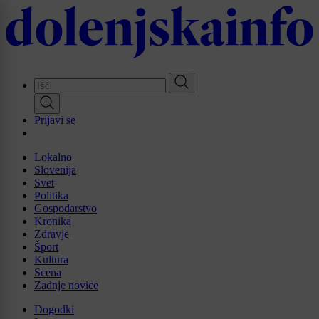
Skip
to
main
content
Prijavi se
Lokalno
Slovenija
Svet
Politika
Gospodarstvo
Kronika
Zdravje
Šport
Kultura
Scena
Zadnje novice
Dogodki