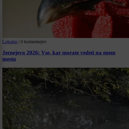
Lokalno
|
0 komentarjev
Jernejevo 2026: Vse, kar morate vedeti na enem
mestu