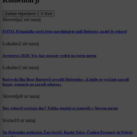
Komentarji
Zadnje objavljeno
V živo
Slovenija
2 uri nazaj
FOTO: Prinašalke sreče letos navdušujejo tudi Dolenjce, padel je rekord
Lokalno
2 uri nazaj
Jernejevo 2026: Vse, kar morate vedeti na enem mestu
Lokalno
2 uri nazaj
Kočevski Big Bear Burgerji osvojili Dolenjsko: »Ljudje se vračajo zaradi
hrane, ostanejo pa zaradi odnosa«
Slovenija
9 ur nazaj
Nov rekord vročega dne? Toliko stopinj so izmerili v Novem mestu
Scena
10 ur nazaj
Na Dolenjsko prihajajo Žan Serčič, Koala Voice, Črnfest Preparty in Poletje