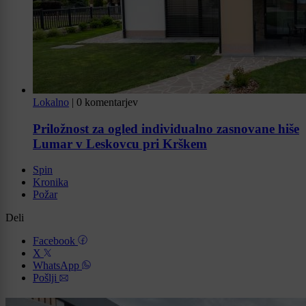
Lokalno
|
0 komentarjev
Priložnost za ogled individualno zasnovane hiše
Lumar v Leskovcu pri Krškem
Spin
Kronika
Požar
Deli
Facebook
X
WhatsApp
Pošlji