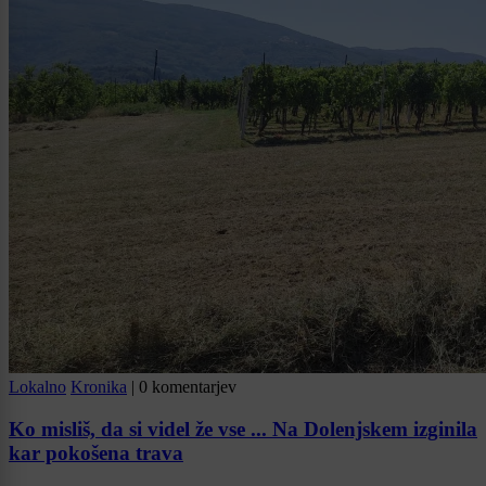
Lokalno
Kronika
|
0 komentarjev
Ko misliš, da si videl že vse ... Na Dolenjskem izginila
kar pokošena trava