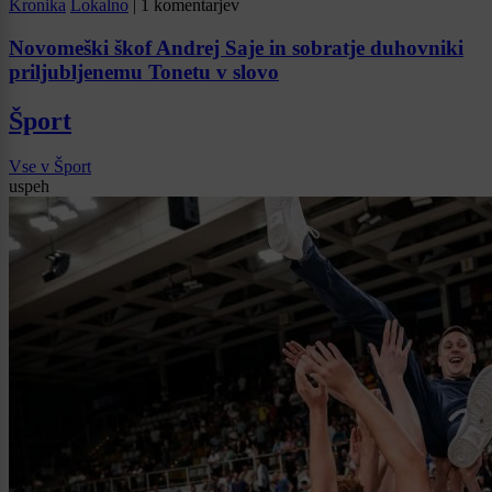
Kronika
Lokalno
|
1 komentarjev
Novomeški škof Andrej Saje in sobratje duhovniki
priljubljenemu Tonetu v slovo
Šport
Vse v Šport
uspeh