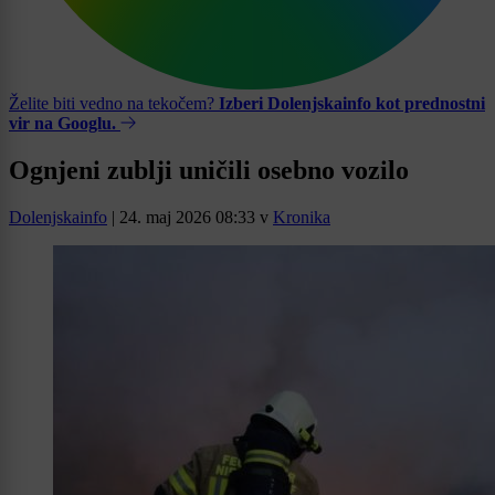
Želite biti vedno na tekočem?
Izberi Dolenjskainfo kot prednostni
vir na Googlu.
Ognjeni zublji uničili osebno vozilo
Dolenjskainfo
|
24. maj 2026 08:33
v
Kronika