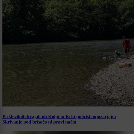
Po številnih krajah ob Kolpi in Krki policisti opozarjajo:
Skrivanje pod brisačo ni pravi način