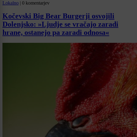
Lokalno
|
0 komentarjev
Kočevski Big Bear Burgerji osvojili
Dolenjsko: »Ljudje se vračajo zaradi
hrane, ostanejo pa zaradi odnosa«