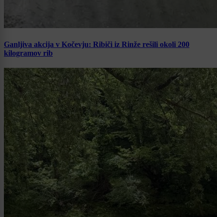
Ganljiva akcija v Kočevju: Ribiči iz Rinže rešili okoli 200
kilogramov rib