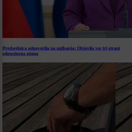
Predsednica odgovorila na ugibanja: Objavila vse tri strani
odpustnega pisma