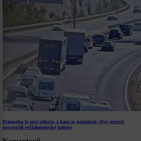
Primorka je spet odprta, a kaos se nadaljuje: Dve nesreči
povzročili večkilometrske kolone