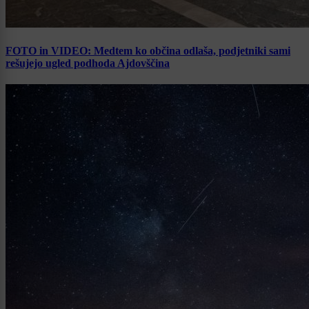
FOTO in VIDEO: Medtem ko občina odlaša, podjetniki sami
rešujejo ugled podhoda Ajdovščina