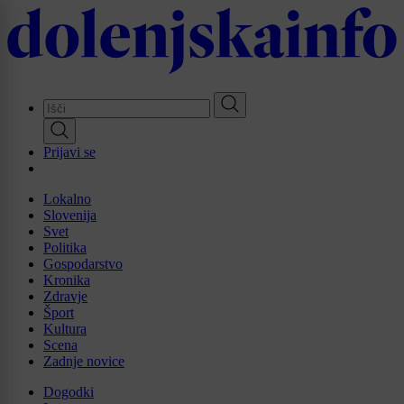
Skip
to
main
content
Prijavi se
Lokalno
Slovenija
Svet
Politika
Gospodarstvo
Kronika
Zdravje
Šport
Kultura
Scena
Zadnje novice
Dogodki