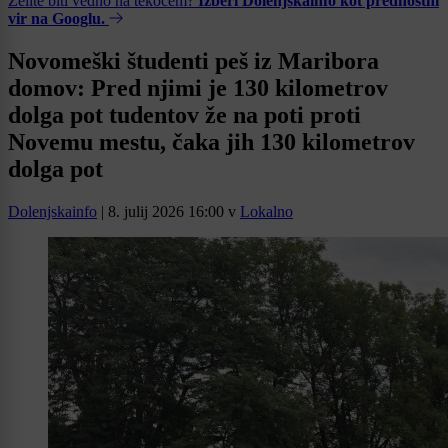
Želite biti vedno na tekočem?
Izberi Dolenjskainfo kot prednostni
vir na Googlu.
Novomeški študenti peš iz Maribora
domov: Pred njimi je 130 kilometrov
dolga pot tudentov že na poti proti
Novemu mestu, čaka jih 130 kilometrov
dolga pot
Dolenjskainfo
|
8. julij 2026 16:00
v
Lokalno