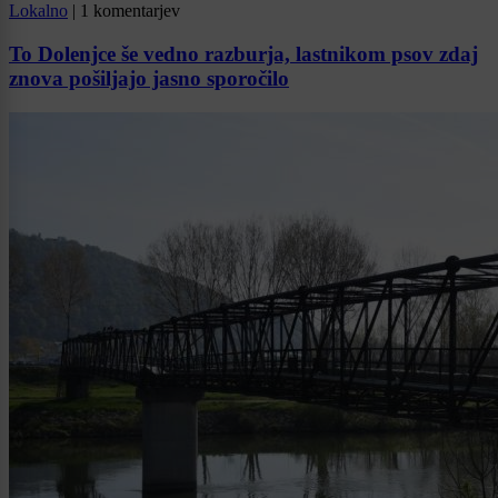
Lokalno
|
1 komentarjev
To Dolenjce še vedno razburja, lastnikom psov zdaj
znova pošiljajo jasno sporočilo