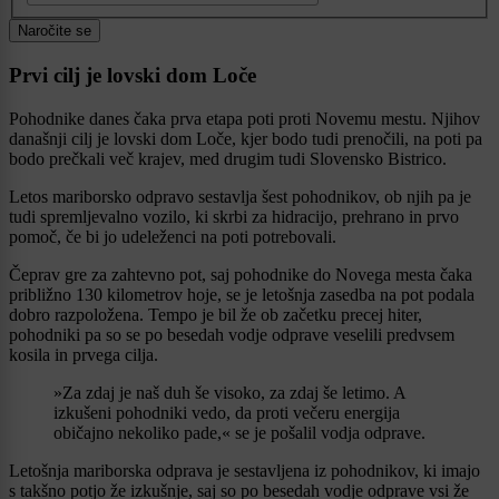
Naročite se
Prvi cilj je lovski dom Loče
Pohodnike danes čaka prva etapa poti proti Novemu mestu. Njihov
današnji cilj je lovski dom Loče, kjer bodo tudi prenočili, na poti pa
bodo prečkali več krajev, med drugim tudi Slovensko Bistrico.
Letos mariborsko odpravo sestavlja šest pohodnikov, ob njih pa je
tudi spremljevalno vozilo, ki skrbi za hidracijo, prehrano in prvo
pomoč, če bi jo udeleženci na poti potrebovali.
Čeprav gre za zahtevno pot, saj pohodnike do Novega mesta čaka
približno 130 kilometrov hoje, se je letošnja zasedba na pot podala
dobro razpoložena. Tempo je bil že ob začetku precej hiter,
pohodniki pa so se po besedah vodje odprave veselili predvsem
kosila in prvega cilja.
»Za zdaj je naš duh še visoko, za zdaj še letimo. A
izkušeni pohodniki vedo, da proti večeru energija
običajno nekoliko pade,« se je pošalil vodja odprave.
Letošnja mariborska odprava je sestavljena iz pohodnikov, ki imajo
s takšno potjo že izkušnje, saj so po besedah vodje odprave vsi že