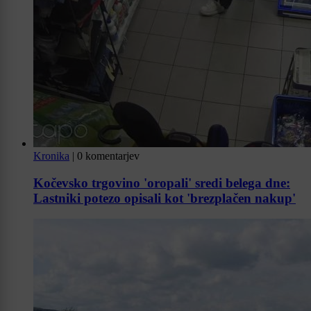
Kronika
|
0 komentarjev
Kočevsko trgovino 'oropali' sredi belega dne:
Lastniki potezo opisali kot 'brezplačen nakup'