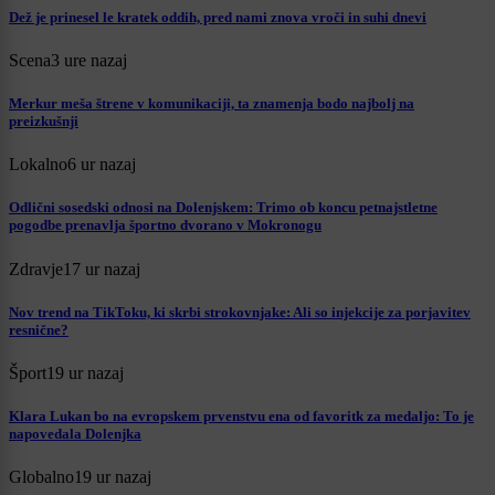
Dež je prinesel le kratek oddih, pred nami znova vroči in suhi dnevi
Scena
3 ure nazaj
Merkur meša štrene v komunikaciji, ta znamenja bodo najbolj na
preizkušnji
Lokalno
6 ur nazaj
Odlični sosedski odnosi na Dolenjskem: Trimo ob koncu petnajstletne
pogodbe prenavlja športno dvorano v Mokronogu
Zdravje
17 ur nazaj
Nov trend na TikToku, ki skrbi strokovnjake: Ali so injekcije za porjavitev
resnične?
Šport
19 ur nazaj
Klara Lukan bo na evropskem prvenstvu ena od favoritk za medaljo: To je
napovedala Dolenjka
Globalno
19 ur nazaj