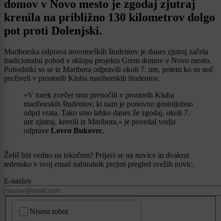
domov v Novo mesto je zgodaj zjutraj
krenila na približno 130 kilometrov dolgo
pot proti Dolenjski.
Mariborska odprava novomeških študentov je danes zjutraj začela
tradicionalni pohod v sklopu projekta Grem domov v Novo mesto.
Pohodniki so se iz Maribora odpravili okoli 7. ure, potem ko so noč
preživeli v prostorih Kluba mariborskih študentov.
»V torek zvečer smo prenočili v prostorih Kluba
mariborskih študentov, ki nam je ponovno gostoljubno
odprl vrata. Tako smo lahko danes že zgodaj, okoli 7.
ure zjutraj, krenili iz Maribora,« je povedal vodja
odprave
Lovro Bukovec
.
Želiš biti vedno na tekočem? Prijavi se na novice in dvakrat
tedensko v svoj email nabiralnik prejmi pregled svežih novic.
E-naslov
CAPTCHA
Nisem robot