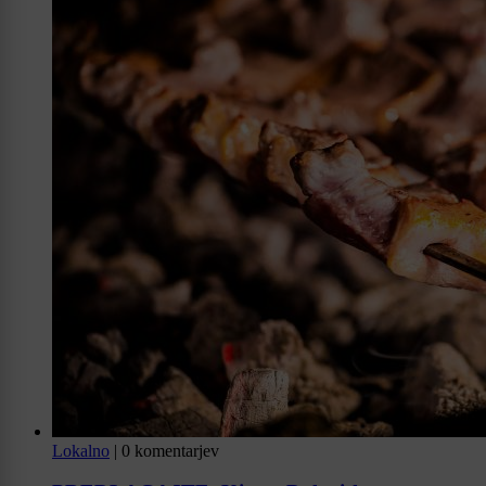
Lokalno
|
0 komentarjev