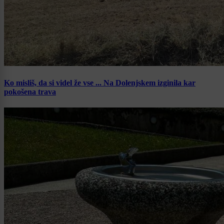
Ko misliš, da si videl že vse ... Na Dolenjskem izginila kar
pokošena trava