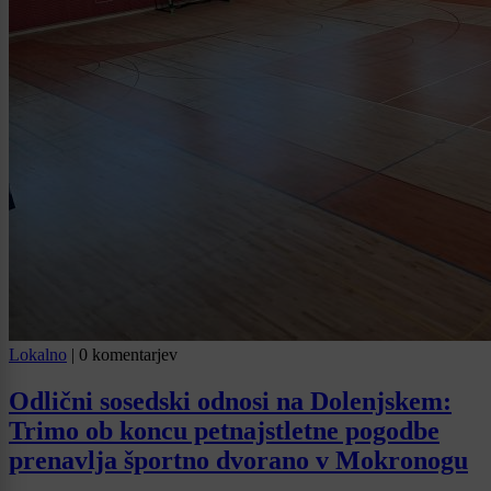
Lokalno
|
0 komentarjev
Odlični sosedski odnosi na Dolenjskem:
Trimo ob koncu petnajstletne pogodbe
prenavlja športno dvorano v Mokronogu