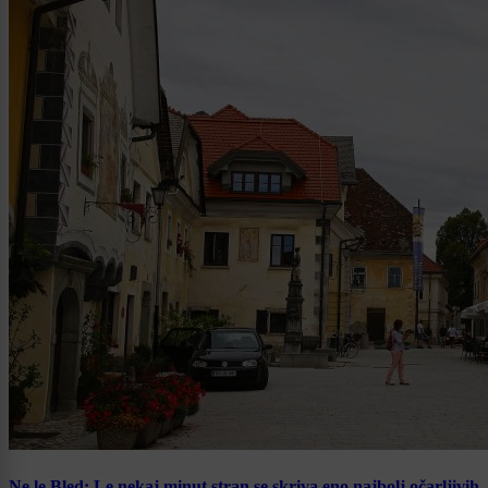
Ne le Bled: Le nekaj minut stran se skriva eno najbolj očarljivih