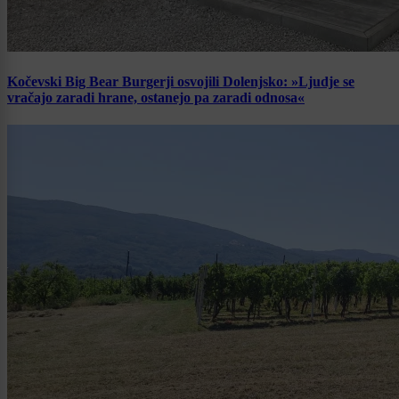
Kočevski Big Bear Burgerji osvojili Dolenjsko: »Ljudje se
vračajo zaradi hrane, ostanejo pa zaradi odnosa«