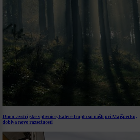
Umor avstrijske vplivnice, katere truplo so našli pri Majšperku,
dobiva nove razsežnosti