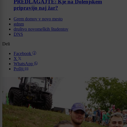
PREDLAGAJTE: Kje na Dolenjskem
pripravijo naj žar?
Grem domov v novo mesto
gdnm
društvo novomeških študentov
DNS
Deli
Facebook
X
WhatsApp
Pošlji