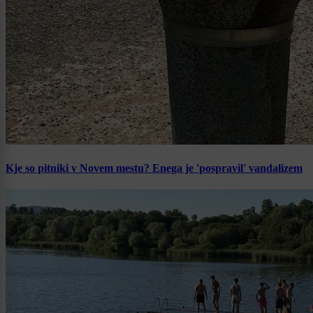
Kje so pitniki v Novem mestu? Enega je 'pospravil' vandalizem