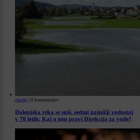
okolje
|
0 komentarjev
Dolenjska reka se suši, sedmi najnižji vodostaj
v 70 letih: Kaj o tem pravi Direkcija za vode?