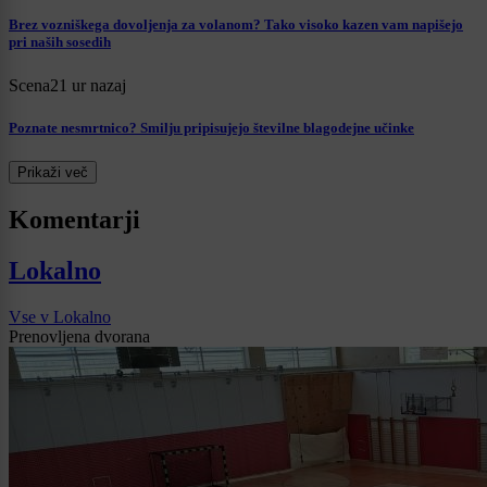
Brez vozniškega dovoljenja za volanom? Tako visoko kazen vam napišejo
pri naših sosedih
Scena
21 ur nazaj
Poznate nesmrtnico? Smilju pripisujejo številne blagodejne učinke
Prikaži več
Komentarji
Lokalno
Vse v Lokalno
Prenovljena dvorana