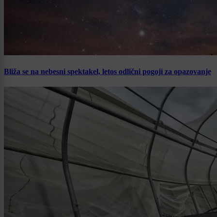
Bliža se na nebesni spektakel, letos odlični pogoji za opazovanje