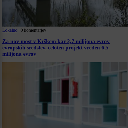
Lokalno
|
0 komentarjev
Za nov most v Krškem kar 2,7 milijona evrov
evropskih sredstev, celoten projekt vreden 6,5
milijona evrov