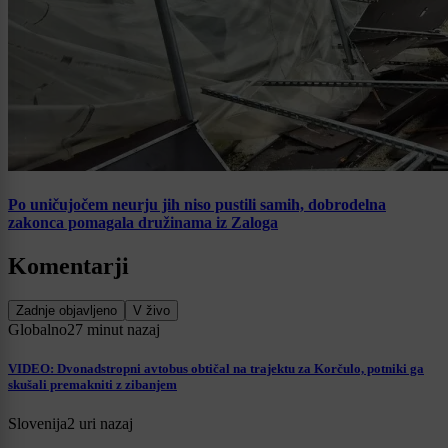
Po uničujočem neurju jih niso pustili samih, dobrodelna
zakonca pomagala družinama iz Zaloga
Komentarji
Zadnje objavljeno
V živo
Globalno
27 minut nazaj
VIDEO: Dvonadstropni avtobus obtičal na trajektu za Korčulo, potniki ga
skušali premakniti z zibanjem
Slovenija
2 uri nazaj