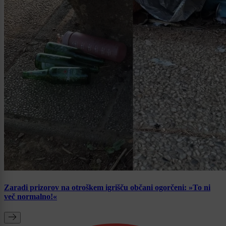
Zaradi prizorov na otroškem igrišču občani ogorčeni: »To ni
več normalno!«