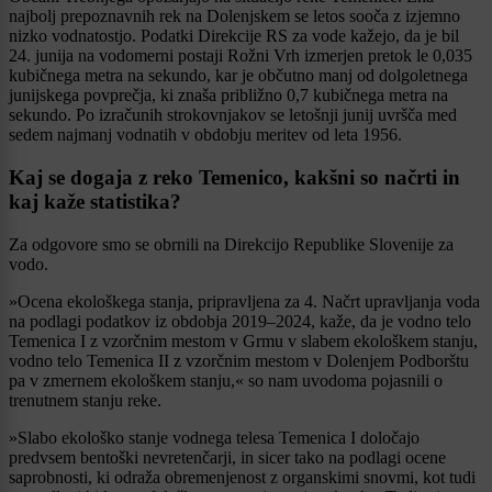
najbolj prepoznavnih rek na Dolenjskem se letos sooča z izjemno
nizko vodnatostjo. Podatki Direkcije RS za vode kažejo, da je bil
24. junija na vodomerni postaji Rožni Vrh izmerjen pretok le 0,035
kubičnega metra na sekundo, kar je občutno manj od dolgoletnega
junijskega povprečja, ki znaša približno 0,7 kubičnega metra na
sekundo. Po izračunih strokovnjakov se letošnji junij uvršča med
sedem najmanj vodnatih v obdobju meritev od leta 1956.
Kaj se dogaja z reko Temenico, kakšni so načrti in
kaj kaže statistika?
Za odgovore smo se obrnili na Direkcijo Republike Slovenije za
vodo.
»Ocena ekološkega stanja, pripravljena za 4. Načrt upravljanja voda
na podlagi podatkov iz obdobja 2019–2024, kaže, da je vodno telo
Temenica I z vzorčnim mestom v Grmu v slabem ekološkem stanju,
vodno telo Temenica II z vzorčnim mestom v Dolenjem Podborštu
pa v zmernem ekološkem stanju,« so nam uvodoma pojasnili o
trenutnem stanju reke.
»Slabo ekološko stanje vodnega telesa Temenica I določajo
predvsem bentoški nevretenčarji, in sicer tako na podlagi ocene
saprobnosti, ki odraža obremenjenost z organskimi snovmi, kot tudi