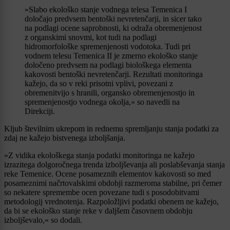
»Slabo ekološko stanje vodnega telesa Temenica I
določajo predvsem bentoški nevretenčarji, in sicer tako
na podlagi ocene saprobnosti, ki odraža obremenjenost
z organskimi snovmi, kot tudi na podlagi
hidromorfološke spremenjenosti vodotoka. Tudi pri
vodnem telesu Temenica II je zmerno ekološko stanje
določeno predvsem na podlagi biološkega elementa
kakovosti bentoški nevretenčarji. Rezultati monitoringa
kažejo, da so v reki prisotni vplivi, povezani z
obremenitvijo s hranili, organsko obremenjenostjo in
spremenjenostjo vodnega okolja,« so navedli na
Direkciji.
Kljub številnim ukrepom in rednemu spremljanju stanja podatki za
zdaj ne kažejo bistvenega izboljšanja.
»Z vidika ekološkega stanja podatki monitoringa ne kažejo
izrazitega dolgoročnega trenda izboljševanja ali poslabševanja stanja
reke Temenice. Ocene posameznih elementov kakovosti so med
posameznimi načrtovalskimi obdobji razmeroma stabilne, pri čemer
so nekatere spremembe ocen povezane tudi s posodobitvami
metodologij vrednotenja. Razpoložljivi podatki obenem ne kažejo,
da bi se ekološko stanje reke v daljšem časovnem obdobju
izboljševalo,« so dodali.