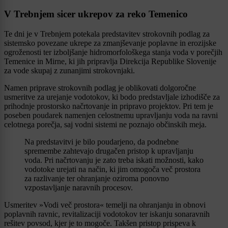
V Trebnjem sicer ukrepov za reko Temenico
Te dni je v Trebnjem potekala predstavitev strokovnih podlag za
sistemsko povezane ukrepe za zmanjševanje poplavne in erozijske
ogroženosti ter izboljšanje hidromorfološkega stanja voda v porečjih
Temenice in Mirne, ki jih pripravlja Direkcija Republike Slovenije
za vode skupaj z zunanjimi strokovnjaki.
Namen priprave strokovnih podlag je oblikovati dolgoročne
usmeritve za urejanje vodotokov, ki bodo predstavljale izhodišče za
prihodnje prostorsko načrtovanje in pripravo projektov. Pri tem je
poseben poudarek namenjen celostnemu upravljanju voda na ravni
celotnega porečja, saj vodni sistemi ne poznajo občinskih meja.
Na predstavitvi je bilo poudarjeno, da podnebne
spremembe zahtevajo drugačen pristop k upravljanju
voda. Pri načrtovanju je zato treba iskati možnosti, kako
vodotoke urejati na način, ki jim omogoča več prostora
za razlivanje ter ohranjanje oziroma ponovno
vzpostavljanje naravnih procesov.
Usmeritev »Vodi več prostora« temelji na ohranjanju in obnovi
poplavnih ravnic, revitalizaciji vodotokov ter iskanju sonaravnih
rešitev povsod, kjer je to mogoče. Takšen pristop prispeva k