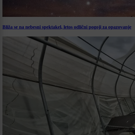
Bliža se na nebesni spektakel, letos odlični pogoji za opazovanje