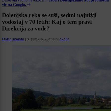
Želite biti vedno na tekočem?
Izberi Dolenjskainfo kot prednostni
vir na Googlu.
Dolenjska reka se suši, sedmi najnižji
vodostaj v 70 letih: Kaj o tem pravi
Direkcija za vode?
Dolenjskainfo
|
8. julij 2026 04:00
v
okolje