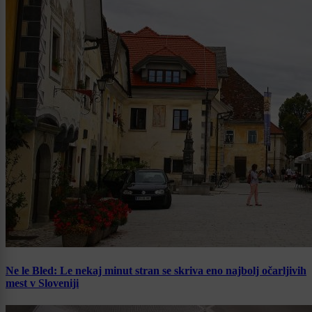
Ne le Bled: Le nekaj minut stran se skriva eno najbolj očarljivih
mest v Sloveniji