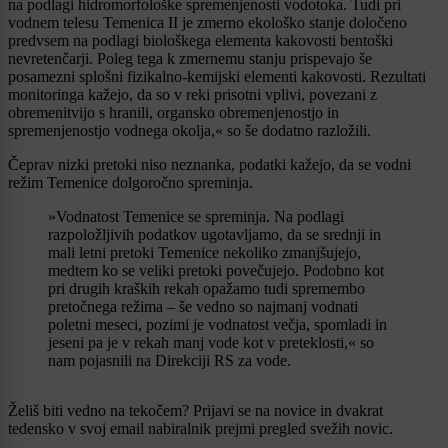
na podlagi hidromorfološke spremenjenosti vodotoka. Tudi pri
vodnem telesu Temenica II je zmerno ekološko stanje določeno
predvsem na podlagi biološkega elementa kakovosti bentoški
nevretenčarji. Poleg tega k zmernemu stanju prispevajo še
posamezni splošni fizikalno-kemijski elementi kakovosti. Rezultati
monitoringa kažejo, da so v reki prisotni vplivi, povezani z
obremenitvijo s hranili, organsko obremenjenostjo in
spremenjenostjo vodnega okolja,« so še dodatno razložili.
Čeprav nizki pretoki niso neznanka, podatki kažejo, da se vodni
režim Temenice dolgoročno spreminja.
»Vodnatost Temenice se spreminja. Na podlagi
razpoložljivih podatkov ugotavljamo, da se srednji in
mali letni pretoki Temenice nekoliko zmanjšujejo,
medtem ko se veliki pretoki povečujejo. Podobno kot
pri drugih kraških rekah opažamo tudi spremembo
pretočnega režima – še vedno so najmanj vodnati
poletni meseci, pozimi je vodnatost večja, spomladi in
jeseni pa je v rekah manj vode kot v preteklosti,« so
nam pojasnili na Direkciji RS za vode.
Želiš biti vedno na tekočem? Prijavi se na novice in dvakrat
tedensko v svoj email nabiralnik prejmi pregled svežih novic.