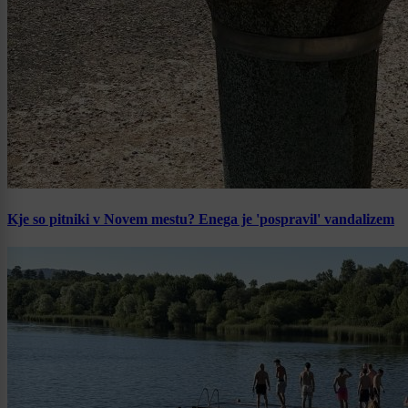
Kje so pitniki v Novem mestu? Enega je 'pospravil' vandalizem