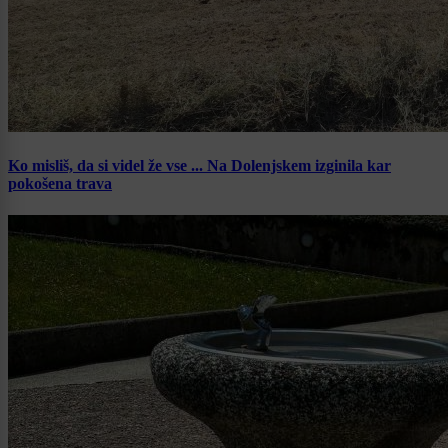
Ko misliš, da si videl že vse ... Na Dolenjskem izginila kar
pokošena trava