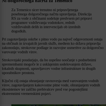
Ni dolgoročnega načrta za Temenico
Za Temenico sicer trenutno ni pripravljenega
posebnega dolgoročnega načrta upravljanja. Direkcija
RS za vode z občinami sodeluje predvsem pri pripravi
programov vzdrževanja vodotokov, rednih
vzdrževalnih delih in intervencijah ob izrednih
dogodkih.
Pri zagotavljanju oskrbe s pitno vodo pa največ odgovornosti ostaja
na občinah in izvajalcih javnih služb, medtem ko država pripravlja
zakonodajo, strokovne podlage in razvojne usmeritve za dolgoročno
varovanje vodnih virov.
Strokovnjaki poudarjajo, da bo uspešno soočanje s podnebnimi
spremembami mogoče le z usklajenim sodelovanjem države,
lokalnih skupnosti, upravljavcev vodne infrastrukture in drugih
uporabnikov prostora.
Ključni cilj ostaja ohranjanje ravnovesja med varovanjem vodnih
virov, zagotavljanjem kakovostne pitne vode, ohranjanjem vodnih
ekosistemov ter zaščito prebivalcev pred vse pogostejšimi
ekstremnimi vremenskimi pojavi.