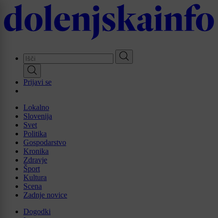
Skip
to
main
content
Prijavi se
Lokalno
Slovenija
Svet
Politika
Gospodarstvo
Kronika
Zdravje
Šport
Kultura
Scena
Zadnje novice
Dogodki