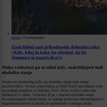
okolje
|
0 komentarjev
Zaskrbljeni nad prihodnostjo dolenjske reke:
»Kdo, kdaj in kako bo ukrepal, da bo
Temenica še naprej živa?«
Nizka vodnatost pa ni edini izziv, zaskrbljujoče tudi
ekološko stanje
Strokovni monitoring kaže, da ekološko stanje reke ostaja
nezadovoljivo. Ocena, pripravljena za četrti Načrt upravljanja voda
na podlagi podatkov iz obdobja 2019–2024, uvršča vodno telo
Temenica I v slabo, Temenico II pa v zmerno ekološko stanje.
Kot pojasnjujejo strokovnjaki, so razlogi predvsem obremenjenost z
organskimi snovmi in hranili ter spremembe vodnega okolja.