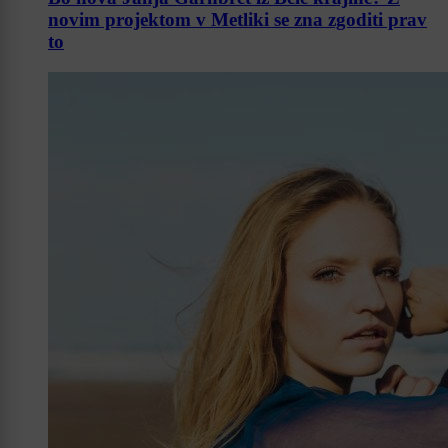
novim projektom v Metliki se zna zgoditi prav
to