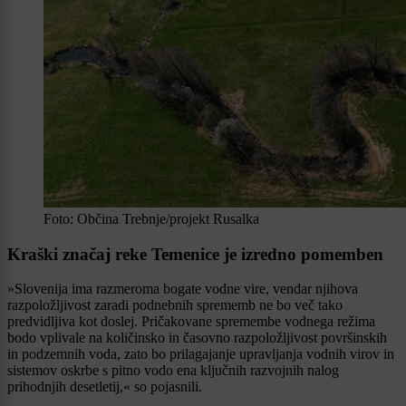
Foto: Občina Trebnje/projekt Rusalka
Kraški značaj reke Temenice je izredno pomemben
»Slovenija ima razmeroma bogate vodne vire, vendar njihova
razpoložljivost zaradi podnebnih sprememb ne bo več tako
predvidljiva kot doslej. Pričakovane spremembe vodnega režima
bodo vplivale na količinsko in časovno razpoložljivost površinskih
in podzemnih voda, zato bo prilagajanje upravljanja vodnih virov in
sistemov oskrbe s pitno vodo ena ključnih razvojnih nalog
prihodnjih desetletij,« so pojasnili.