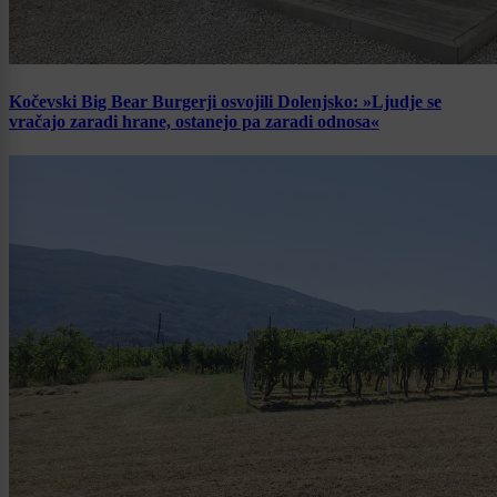
Kočevski Big Bear Burgerji osvojili Dolenjsko: »Ljudje se
vračajo zaradi hrane, ostanejo pa zaradi odnosa«