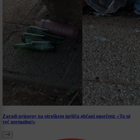
Zaradi prizorov na otroškem igrišču občani ogorčeni: »To ni
več normalno!«