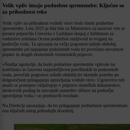
Velik vpliv imajo podnebne spremembe: Ključne so
za prihodnost reke
Velik vpliv na prihodnost vodnih virov bodo imele podnebne
spremembe. Leta 2025 je bila bila za Ministrstvo za naravne vire in
prostor pripravila Univerza v Ljubljani skupaj z Inštitutom za
vodarstvo izdelana Ocena podnebne ranljivosti in tveganj na
področju voda. Ta opozarja na večjo pogostost sušnih obdobij,
spremembe pri napajanju podzemnih voda ter povečano nevarnost
poplav in drugih ekstremnih vremenskih pojavov.
»Študija ugotavlja, da bodo podnebne spremembe vplivale na
količinsko in časovno razpoložljivost površinskih in podzemnih
voda, povečale pogostost sušnih obdobij ter okrepile potrebo po
dolgoročnem prilagajanju upravljanja vodnih virov. Ugotovitve teh
analiz se postopno vključujejo v pripravo strateških dokumentov,
strokovnih podlag in razvojnih usmeritev države na področju
upravljanja voda,« so predstavili rezultate.
Na Direkciji opozarjajo, da bo prilagajanje podnebnim spremembam
ena ključnih nalog prihodnjih desetletij.