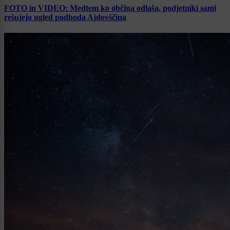
FOTO in VIDEO: Medtem ko občina odlaša, podjetniki sami
rešujejo ugled podhoda Ajdovščina