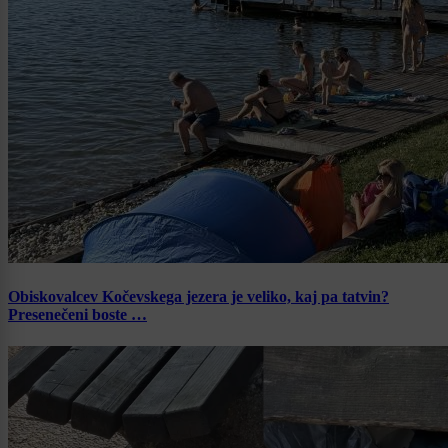
Obiskovalcev Kočevskega jezera je veliko, kaj pa tatvin?
Presenečeni boste …