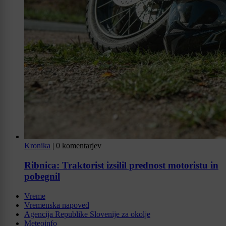
Kronika
|
0 komentarjev
Ribnica: Traktorist izsilil prednost motoristu in
pobegnil
Vreme
Vremenska napoved
Agencija Republike Slovenije za okolje
Meteoinfo