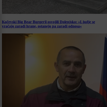
Kočevski Big Bear Burgerji osvojili Dolenjsko: »Ljudje se
vračajo zaradi hrane, ostanejo pa zaradi odnosa«