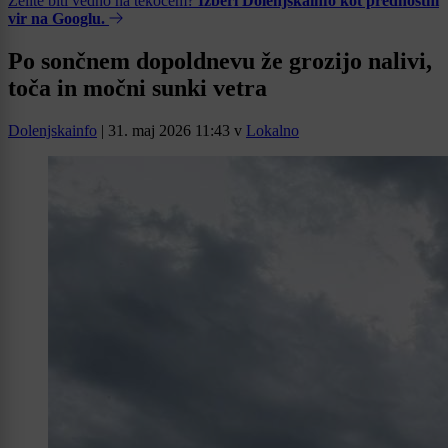
Želite biti vedno na tekočem?
Izberi Dolenjskainfo kot prednostni
vir na Googlu.
Po sončnem dopoldnevu že grozijo nalivi,
toča in močni sunki vetra
Dolenjskainfo
|
31. maj 2026 11:43
v
Lokalno