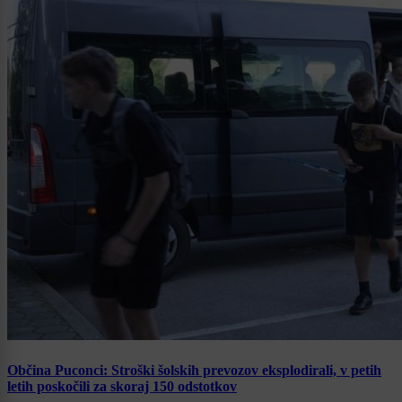
Občina Puconci: Stroški šolskih prevozov eksplodirali, v petih
letih poskočili za skoraj 150 odstotkov