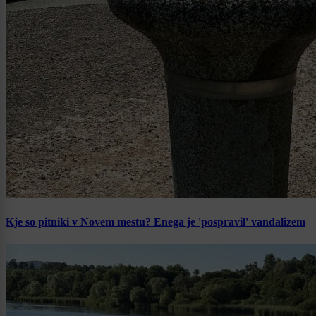
Kje so pitniki v Novem mestu? Enega je 'pospravil' vandalizem