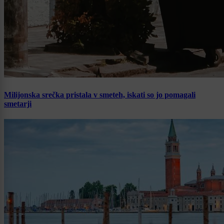
Milijonska srečka pristala v smeteh, iskati so jo pomagali
smetarji