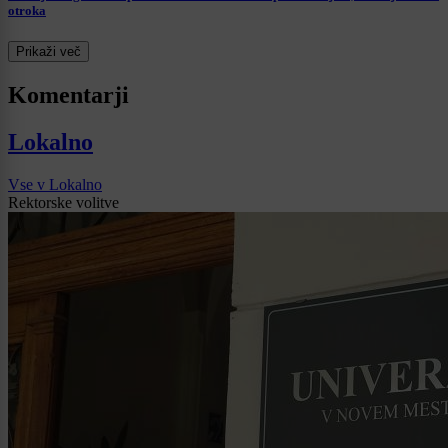
otroka
Prikaži več
Komentarji
Lokalno
Vse v Lokalno
Rektorske volitve