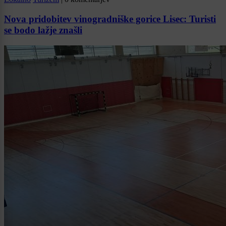
Nova pridobitev vinogradniške gorice Lisec: Turisti
se bodo lažje znašli