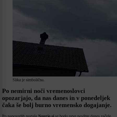
Slika je simbolična.
Po nemirni noči vremenoslovci
opozarjajo, da nas danes in v ponedeljek
čaka še bolj burno vremensko dogajanje.
Po napovedih portala
Nuerje.si
se bodo prve nevihte danes začele