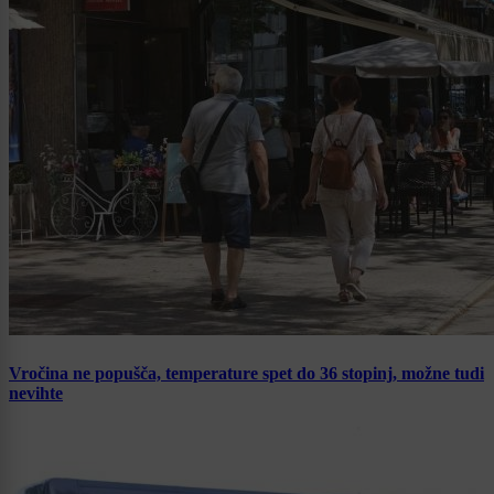
Vročina ne popušča, temperature spet do 36 stopinj, možne tudi
nevihte