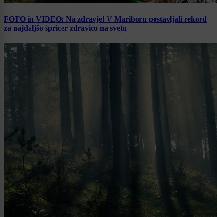
FOTO in VIDEO: Na zdravje! V Mariboru postavljali rekord
za najdaljšo špricer zdravico na svetu