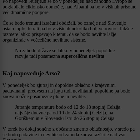
Po napovedi Nuerje.si se bo v ponedeljek nad zahodno Evropo še
poglabljalo ciklonsko območje, nad Alpami pa bo v višinah prisotne
več dinamične podpore.
Če se bodo trenutni izračuni obdržali, bo ozračje nad Slovenijo
ostalo toplo, hkrati pa bo v višinah nekoliko bolj vetrovno. Takšne
razmere lahko prispevajo k temu, da se bodo nevihte lažje
organizirale v večcelične nevihtne sisteme.
Na zahodu države se lahko v ponedeljek popoldne
razvije tudi posamezna
supercelična nevihta
.
Kaj napoveduje Arso?
V ponedeljek bo zjutraj in dopoldne oblačno s krajevnimi
padavinami, predvsem na jugu tudi nevihtami, popoldne pa bodo
znova možne posamezne plohe in nevihte.
Jutranje temperature bodo od 12 do 18 stopinj Celzija,
najvišje dnevne pa od 19 do 24 stopinj Celzija, na
Goriškem in v Slovenski Istri do 26 stopinj Celzija.
V torek bo dokaj sončno z občasno zmerno oblačnostjo, v sredo pa
se bodo padavine in nevihte od zahoda znova razširile nad vso