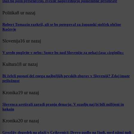
Dan bo poln presenečenj, zvezde napovedujejo pomembne preobrate
Politika
8 ur nazaj
Robert Tomazin razkril, ali se bo potegoval za županski stolček občine
Kočevje
Slovenija
16 ur nazaj
V sredo poglejte v nebo: Sonce bo nad Slovenijo za nekaj časa »izginilo«
Kultura
18 ur nazaj
Bi želeli postati del enega najboljših pevskih zborov v Sloveniji? Zdaj imate
priložnost
Kronika
19 ur nazaj
Slovenca aretirali zaradi pranja denarja: V ozadju naj bi bili milijoni in
kokain
Kronika
20 ur nazaj
Grozljiv dogodek na plaži v Crikvenici: Drevo padlo na ljudi, med njimi tudi