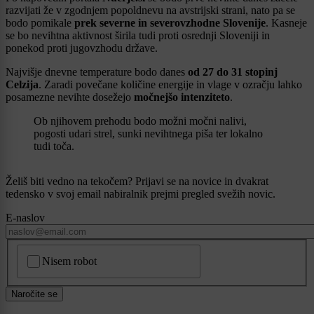
razvijati že v zgodnjem popoldnevu na avstrijski strani, nato pa se
bodo pomikale
prek severne in severovzhodne Slovenije
. Kasneje
se bo nevihtna aktivnost širila tudi proti osrednji Sloveniji in
ponekod proti jugovzhodu države.
Najvišje dnevne temperature bodo danes
od 27 do 31 stopinj
Celzija
. Zaradi povečane količine energije in vlage v ozračju lahko
posamezne nevihte dosežejo
močnejšo intenziteto
.
Ob njihovem prehodu bodo možni močni nalivi,
pogosti udari strel, sunki nevihtnega piša ter lokalno
tudi toča.
Želiš biti vedno na tekočem? Prijavi se na novice in dvakrat
tedensko v svoj email nabiralnik prejmi pregled svežih novic.
E-naslov
CAPTCHA
Nisem robot
Naročite se