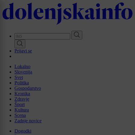
Skip
to
main
content
Prijavi se
Lokalno
Slovenija
Svet
Politika
Gospodarstvo
Kronika
Zdravje
Šport
Kultura
Scena
Zadnje novice
Dogodki