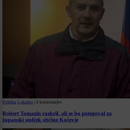
Politika
Lokalno
|
0 komentarjev
Robert Tomazin razkril, ali se bo potegoval za
županski stolček občine Kočevje