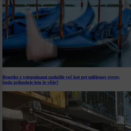
Benetke z vstopninami zaslužile več kot pet milijonov evrov,
bodo prihodnje leto še višje?