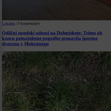
Lokalno
|
0 komentarjev
Odlični sosedski odnosi na Dolenjskem: Trimo ob
koncu petnajstletne pogodbe prenavlja športno
dvorano v Mokronogu