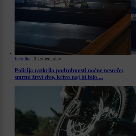
Kronika
|
0 komentarjev
Policija razkrila podrobnosti nočne nesreče:
smrtni žrtvi dve, krivo naj bi bilo ...