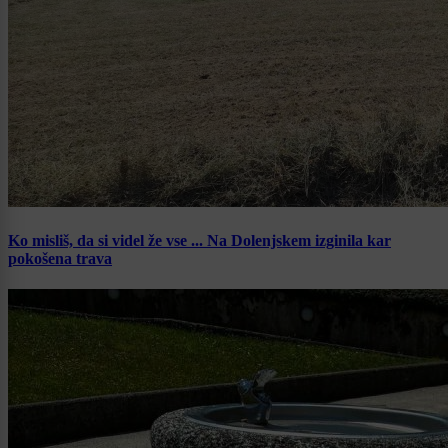
Ko misliš, da si videl že vse ... Na Dolenjskem izginila kar
pokošena trava