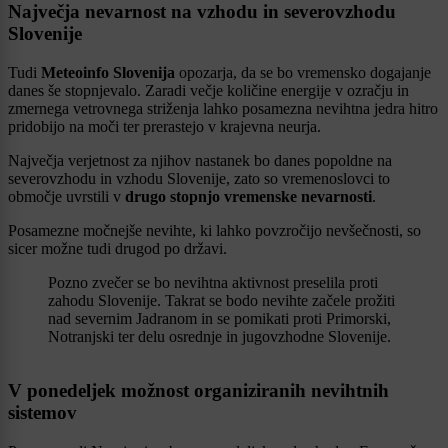
Največja nevarnost na vzhodu in severovzhodu
Slovenije
Tudi
Meteoinfo Slovenija
opozarja, da se bo vremensko dogajanje
danes še stopnjevalo. Zaradi večje količine energije v ozračju in
zmernega vetrovnega striženja lahko posamezna nevihtna jedra hitro
pridobijo na moči ter prerastejo v krajevna neurja.
Največja verjetnost za njihov nastanek bo danes popoldne na
severovzhodu in vzhodu Slovenije, zato so vremenoslovci to
območje uvrstili v
drugo stopnjo vremenske nevarnosti
.
Posamezne močnejše nevihte, ki lahko povzročijo nevšečnosti, so
sicer možne tudi drugod po državi.
Pozno zvečer se bo nevihtna aktivnost preselila proti
zahodu Slovenije. Takrat se bodo nevihte začele prožiti
nad severnim Jadranom in se pomikati proti Primorski,
Notranjski ter delu osrednje in jugovzhodne Slovenije.
V ponedeljek možnost organiziranih nevihtnih
sistemov