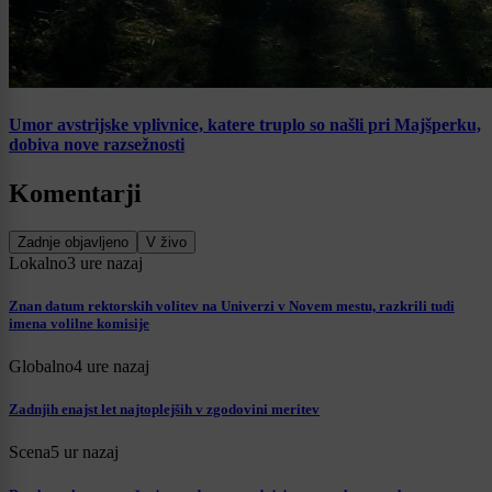
Umor avstrijske vplivnice, katere truplo so našli pri Majšperku,
dobiva nove razsežnosti
Komentarji
Zadnje objavljeno
V živo
Lokalno
3 ure nazaj
Znan datum rektorskih volitev na Univerzi v Novem mestu, razkrili tudi
imena volilne komisije
Globalno
4 ure nazaj
Zadnjih enajst let najtoplejših v zgodovini meritev
Scena
5 ur nazaj