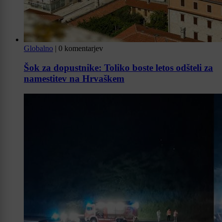
Globalno
|
0 komentarjev
Šok za dopustnike: Toliko boste letos odšteli za
namestitev na Hrvaškem