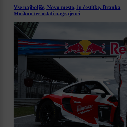
Vse najboljše, Novo mesto, in čestitke, Branka
Moškon ter ostali nagrajenci