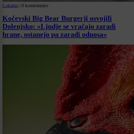
Lokalno
|
0 komentarjev
Kočevski Big Bear Burgerji osvojili
Dolenjsko: »Ljudje se vračajo zaradi
hrane, ostanejo pa zaradi odnosa«