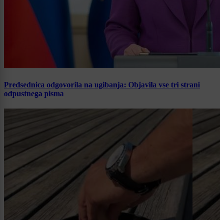
Predsednica odgovorila na ugibanja: Objavila vse tri strani
odpustnega pisma