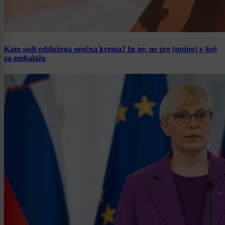
Kam sodi odslužena sončna krema? In ne, ne gre (nujno) v koš
za embalažo