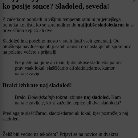
ko posije sonce? Sladoled, seveda!
Z začetkom pomladi in višjimi temperaturami ni prijetnejšega
trenutka kot tisti, ko se sprehodimo do
najljubše sladoledarne
in si
privoščimo kepico ali dve.
Sladoled ima posebno mesto v srcih ljudi vseh generacij. Od
otroškega navdušenja ob pisanih okusih do nostalgičnih spominov
na poletne večere s prijatelji.
Ne glede na ljube ali manj ljube okuse sladoleda pa ima
prav vsak lokal, slaščičarno ali sladoledarno, kamor
najraje zavije.
Bralci izbirate naj sladoled!
Bralci
Dolenjskainfo
tokrat izbirate
naj sladoled
. Kam
najraje zavijete, ko si zaželite kepico ali dve sladoleda?
Predlagajte slaščičarno, sladoledarno ali lokal, kjer postrežejo naj
sladoled.
Želiš biti vedno na tekočem? Prijavi se na novice in dvakrat