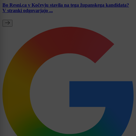
Bo Resni.ca v Kočevju stavila na tega županskega kandidata?
V stranki odgovarjajo ...