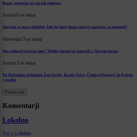
hrane, ostanejo pa zaradi odnosa«
Scena
10 ur nazaj
Začenja se novo obdobje, kdo bo imel danes največ razlogov za nasmeh?
Slovenija
13 ur nazaj
Nov rekord vročega dne? Toliko stopinj so izmerili v Novem mestu
Scena
13 ur nazaj
Na Dolenjsko prihajajo Žan Serčič, Koala Voice, Črnfest Preparty in Poletje
v parku
Prikaži več
Komentarji
Lokalno
Vse v Lokalno