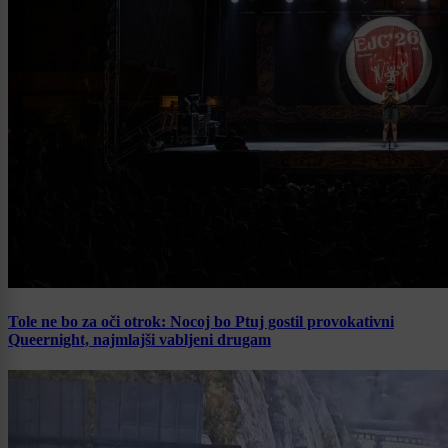
Tole ne bo za oči otrok: Nocoj bo Ptuj gostil provokativni
Queernight, najmlajši vabljeni drugam