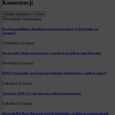
Komentarji
Zadnje objavljeno
V živo
Slovenija
42 minut nazaj
Pred dopustniškim vikendom vremenski preobrat, je Dolenjska 'na
varnem'?
Globalno
2 uri nazaj
Ste ga čutili? Reko stresel potres, zaznali so ga tudi na jugu Slovenije
Slovenija
5 ur nazaj
FOTO: Prinašalke sreče letos navdušujejo tudi Dolenjce, padel je rekord
Lokalno
5 ur nazaj
Jernejevo 2026: Vse, kar morate vedeti na enem mestu
Lokalno
5 ur nazaj
Kočevski Big Bear Burgerji osvojili Dolenjsko: »Ljudje se vračajo zaradi