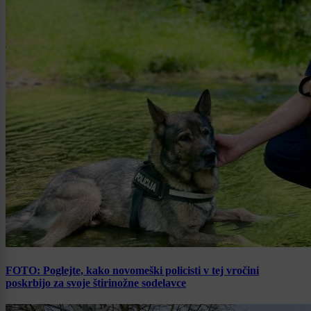
FOTO: Poglejte, kako novomeški policisti v tej vročini
poskrbijo za svoje štirinožne sodelavce