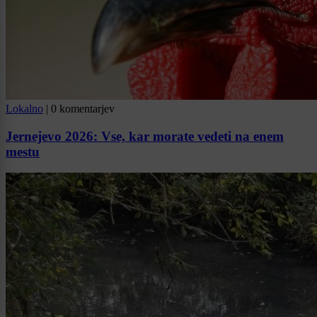
Lokalno
|
0 komentarjev
Jernejevo 2026: Vse, kar morate vedeti na enem
mestu