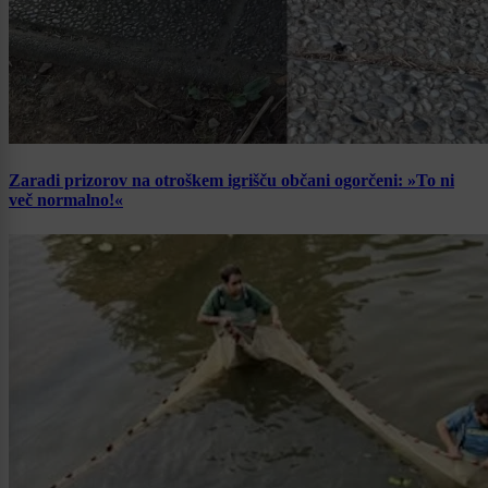
Zaradi prizorov na otroškem igrišču občani ogorčeni: »To ni
več normalno!«