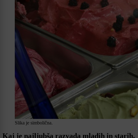
Slika je simbolična.
Kaj je najljubša razvada mladih in starih,