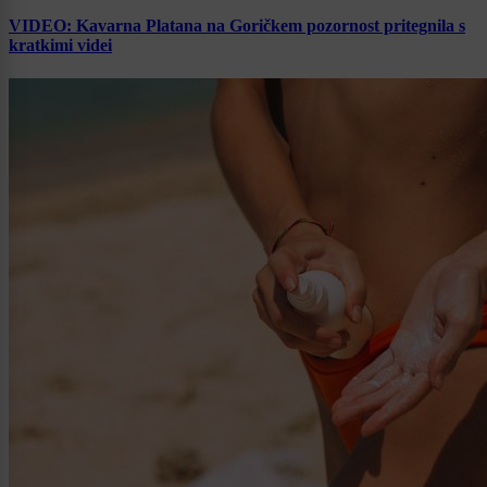
VIDEO: Kavarna Platana na Goričkem pozornost pritegnila s
kratkimi videi