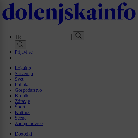
Skip
to
main
content
Prijavi se
Lokalno
Slovenija
Svet
Politika
Gospodarstvo
Kronika
Zdravje
Šport
Kultura
Scena
Zadnje novice
Dogodki