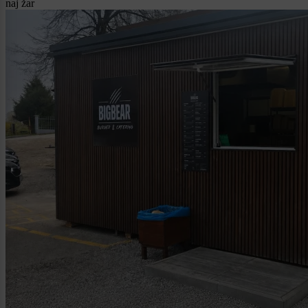
naj žar