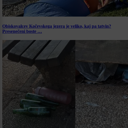
Obiskovalcev Kočevskega jezera je veliko, kaj pa tatvin?
Presenečeni boste …