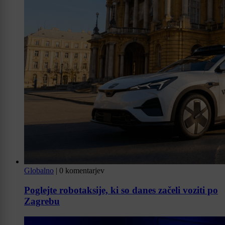
Globalno
|
0 komentarjev
Poglejte robotaksije, ki so danes začeli voziti po
Zagrebu