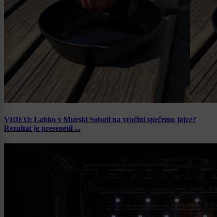
VIDEO: Lahko v Murski Soboti na vročini spečemo jajce?
Rezultat je presenetil ...