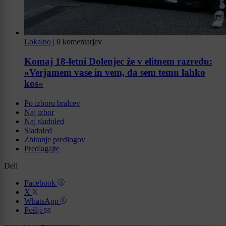
Lokalno
|
0 komentarjev
Komaj 18-letni Dolenjec že v elitnem razredu:
»Verjamem vase in vem, da sem temu lahko
kos«
Po izboru bralcev
Naj izbor
Naj sladoled
Sladoled
Zbiranje predlogov
Predlagajte
Deli
Facebook
X
WhatsApp
Pošlji