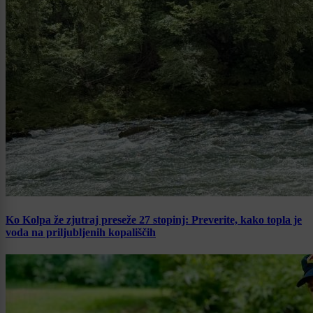
Ko Kolpa že zjutraj preseže 27 stopinj: Preverite, kako topla je
voda na priljubljenih kopališčih