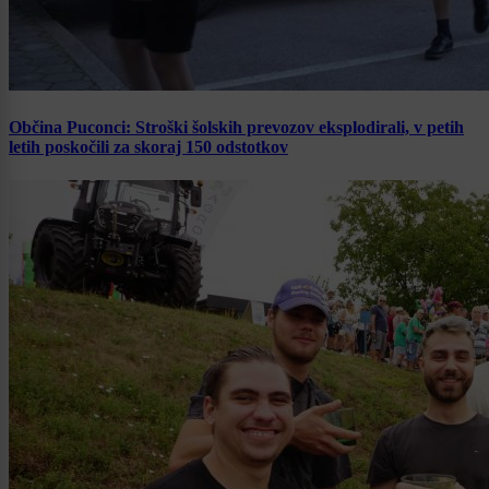
Občina Puconci: Stroški šolskih prevozov eksplodirali, v petih
letih poskočili za skoraj 150 odstotkov