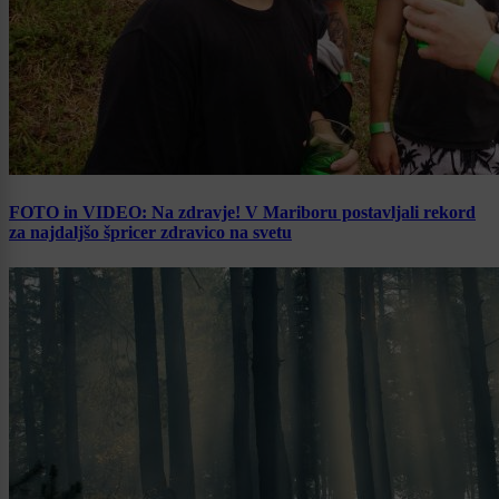
FOTO in VIDEO: Na zdravje! V Mariboru postavljali rekord
za najdaljšo špricer zdravico na svetu