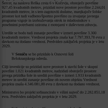
Šercer, na naslovu Reška cesta 6 v Kočevju, obstoječe površine
927,45 kvadratnih metrov, prizidati nove prostore površine 2.244,01
kvadratnih metrov, in s tem zagotoviti dodatne, manjkajoče šolske
prostore kot tudi vadbeno/športno površino za izvajanje javnega
programa vzgoje in izobraževanja otrok in mladostnikov s
posebnimi potrebami oziroma z motnjami v duševnem zdravju.
Uredile se bodo tudi zunanje površine v izmeri površine 3.300
kvadratnih metrov. Vrednost projekta znaša kar 7.797.393,78 evra z
davkom na dodano vrednost. Predviden zaključek projekta je v letu
2029.
V
Semiču
se bo prizidalo k Osnovni šoli
Belokranjskega odreda.
Cilji investicije so prizidati nove prostore k stavbi šole v skupni
površini 1.021 kvadratnih metrov, nadzidati obstoječe prostore
prvega prizidka šole in urediti površine v izmeri 1.933 kvadratnih
metrov in urediti zunanje površine ob novem objektu Vrednost
projekta znaša 4.346.081,00 evra z davkom na dodano vrednost.
Ministrstvo bo projekt sofinanciralo v višini največ do 2.282.851,18
evra. Predviden zaključek projekta je v letu 2029.