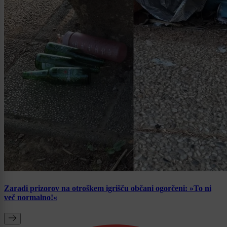
Zaradi prizorov na otroškem igrišču občani ogorčeni: »To ni
več normalno!«