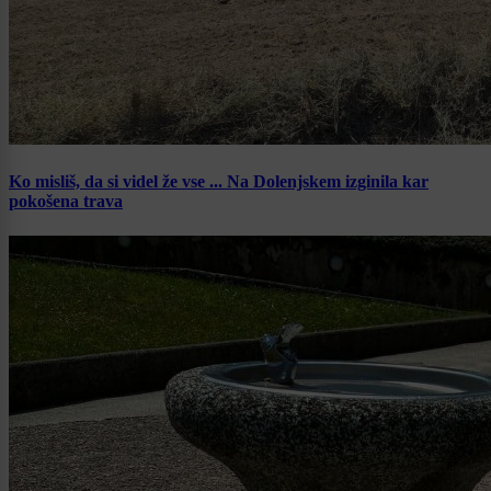
Ko misliš, da si videl že vse ... Na Dolenjskem izginila kar
pokošena trava