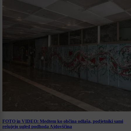
FOTO in VIDEO: Medtem ko občina odlaša, podjetniki sami
rešujejo ugled podhoda Ajdovščina