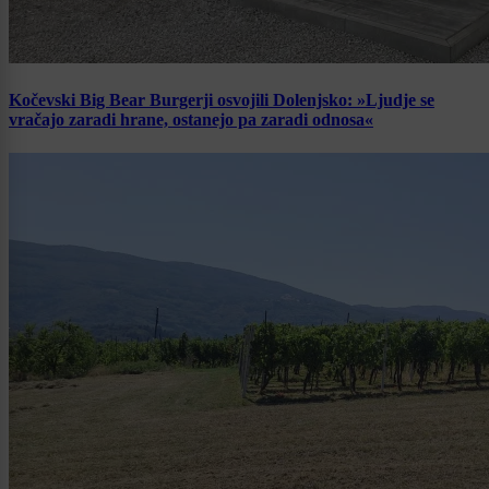
Kočevski Big Bear Burgerji osvojili Dolenjsko: »Ljudje se
vračajo zaradi hrane, ostanejo pa zaradi odnosa«