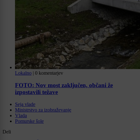
Lokalno
|
0 komentarjev
FOTO: Nov most zaključen, občani že
izpostavili težave
Seja vlade
Ministrstvo za izobraževanje
Vlada
Pomurske šole
Deli