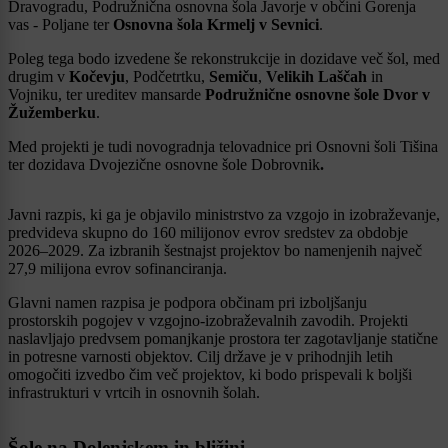
Dravogradu, Podružnična osnovna šola Javorje v občini Gorenja
vas - Poljane ter
Osnovna šola Krmelj v Sevnici
.
Poleg tega bodo izvedene še rekonstrukcije in dozidave več šol, med
drugim v
Kočevju
, Podčetrtku,
Semiču
,
Velikih Laščah
in
Vojniku, ter ureditev mansarde
Podružnične osnovne šole Dvor v
Žužemberku
.
Med projekti je tudi novogradnja telovadnice pri Osnovni šoli Tišina
ter dozidava Dvojezične osnovne šole Dobrovnik
.
Javni razpis, ki ga je objavilo ministrstvo za vzgojo in izobraževanje,
predvideva skupno do 160 milijonov evrov sredstev za obdobje
2026–2029. Za izbranih šestnajst projektov bo namenjenih največ
27,9 milijona evrov sofinanciranja.
Glavni namen razpisa je podpora občinam pri izboljšanju
prostorskih pogojev v vzgojno-izobraževalnih zavodih. Projekti
naslavljajo predvsem pomanjkanje prostora ter zagotavljanje statične
in potresne varnosti objektov. Cilj države je v prihodnjih letih
omogočiti izvedbo čim več projektov, ki bodo prispevali k boljši
infrastrukturi v vrtcih in osnovnih šolah.
Šole na Dolenjskem in bližini