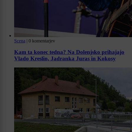
Scena
|
0 komentarjev
Kam ta konec tedna? Na Dolenjsko prihajajo
Vlado Kreslin, Jadranka Juras in Kokosy