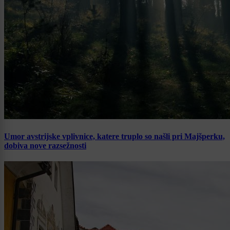
Umor avstrijske vplivnice, katere truplo so našli pri Majšperku,
dobiva nove razsežnosti