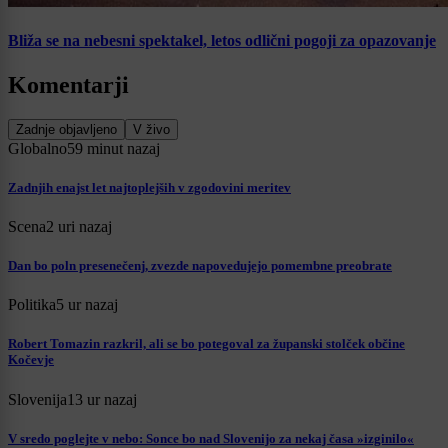
Bliža se na nebesni spektakel, letos odlični pogoji za opazovanje
Komentarji
Zadnje objavljeno
V živo
Globalno
59 minut nazaj
Zadnjih enajst let najtoplejših v zgodovini meritev
Scena
2 uri nazaj
Dan bo poln presenečenj, zvezde napovedujejo pomembne preobrate
Politika
5 ur nazaj
Robert Tomazin razkril, ali se bo potegoval za županski stolček občine
Kočevje
Slovenija
13 ur nazaj
V sredo poglejte v nebo: Sonce bo nad Slovenijo za nekaj časa »izginilo«