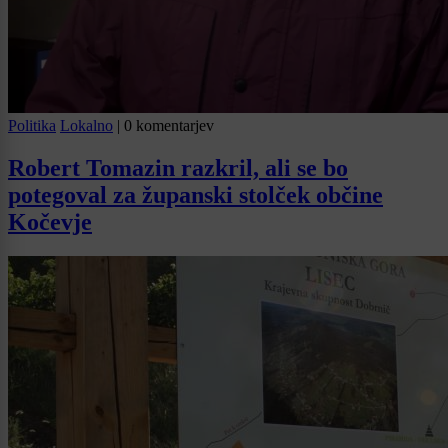
Politika
Lokalno
|
0 komentarjev
Robert Tomazin razkril, ali se bo
potegoval za županski stolček občine
Kočevje