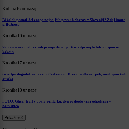
Kultura
16 ur nazaj
Bi želeli postati del enega najboljših pevskih zborov v Sloveniji? Zdaj imate
priložnost
Kronika
16 ur nazaj
Slovenca aretirali zaradi pranja denarja: V ozadju naj bi bili milijoni in
kokain
Kronika
17 ur nazaj
Grozljiv dogodek na plaži v Crikvenici: Drevo padlo na ljudi, med njimi tudi
otroka
Kronika
18 ur nazaj
FOTO: Gliser trčil v obalo pri Krku, dva poškodovana odpeljana v
bolnišnico
Prikaži več