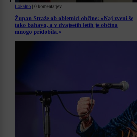
Lokalno
|
0 komentarjev
Župan Straže ob obletnici občine: »Naj zveni še
tako bahavo, a v dvajsetih letih je občina
mnogo pridobila.«