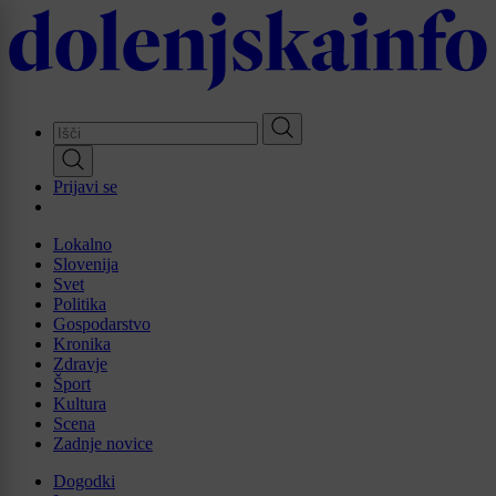
Skip
to
main
content
Prijavi se
Lokalno
Slovenija
Svet
Politika
Gospodarstvo
Kronika
Zdravje
Šport
Kultura
Scena
Zadnje novice
Dogodki