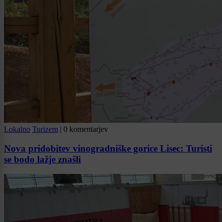
Lokalno
Turizem
|
0 komentarjev
Nova pridobitev vinogradniške gorice Lisec: Turisti
se bodo lažje znašli