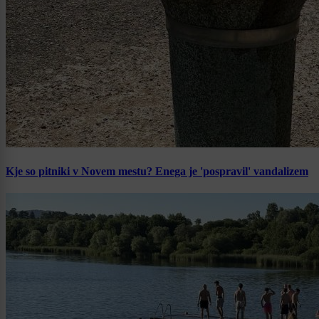
Kje so pitniki v Novem mestu? Enega je 'pospravil' vandalizem