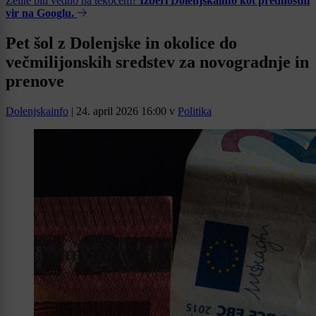
Želite biti vedno na tekočem?
Izberi Dolenjskainfo kot prednostni
vir na Googlu.
Pet šol z Dolenjske in okolice do
večmilijonskih sredstev za novogradnje in
prenove
Dolenjskainfo
|
24. april 2026 16:00
v
Politika