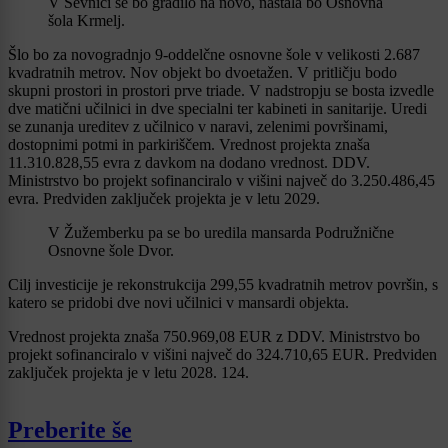
V Sevnici se bo gradilo na novo, nastala bo Osnovna
šola Krmelj.
Šlo bo za novogradnjo 9-oddelčne osnovne šole v velikosti 2.687
kvadratnih metrov. Nov objekt bo dvoetažen. V pritličju bodo
skupni prostori in prostori prve triade. V nadstropju se bosta izvedle
dve matični učilnici in dve specialni ter kabineti in sanitarije. Uredi
se zunanja ureditev z učilnico v naravi, zelenimi površinami,
dostopnimi potmi in parkiriščem. Vrednost projekta znaša
11.310.828,55 evra z davkom na dodano vrednost. DDV.
Ministrstvo bo projekt sofinanciralo v višini največ do 3.250.486,45
evra. Predviden zaključek projekta je v letu 2029.
V Žužemberku pa se bo uredila mansarda Podružnične
Osnovne šole Dvor.
Cilj investicije je rekonstrukcija 299,55 kvadratnih metrov površin, s
katero se pridobi dve novi učilnici v mansardi objekta.
Vrednost projekta znaša 750.969,08 EUR z DDV. Ministrstvo bo
projekt sofinanciralo v višini največ do 324.710,65 EUR. Predviden
zaključek projekta je v letu 2028. 124.
Preberite še