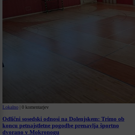
Lokalno
|
0 komentarjev
Odlični sosedski odnosi na Dolenjskem: Trimo ob
koncu petnajstletne pogodbe prenavlja športno
dvorano v Mokronogu