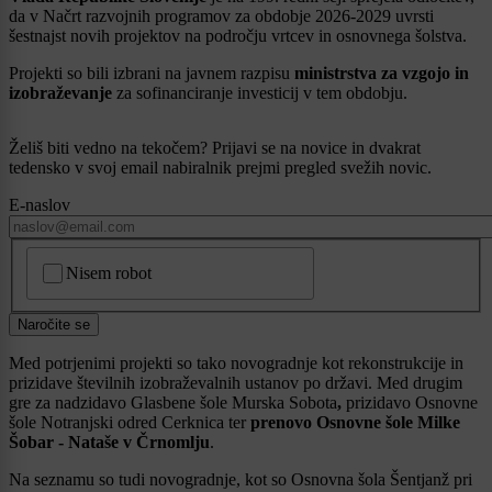
da v Načrt razvojnih programov za obdobje 2026-2029 uvrsti
šestnajst novih projektov na področju vrtcev in osnovnega šolstva.
Projekti so bili izbrani na javnem razpisu
ministrstva za vzgojo in
izobraževanje
za sofinanciranje investicij v tem obdobju.
Želiš biti vedno na tekočem? Prijavi se na novice in dvakrat
tedensko v svoj email nabiralnik prejmi pregled svežih novic.
E-naslov
CAPTCHA
Nisem robot
Naročite se
Med potrjenimi projekti so tako novogradnje kot rekonstrukcije in
prizidave številnih izobraževalnih ustanov po državi. Med drugim
gre za nadzidavo Glasbene šole Murska Sobota
,
prizidavo Osnovne
šole Notranjski odred Cerknica ter
prenovo Osnovne šole Milke
Šobar - Nataše v Črnomlju
.
Na seznamu so tudi novogradnje, kot so Osnovna šola Šentjanž pri