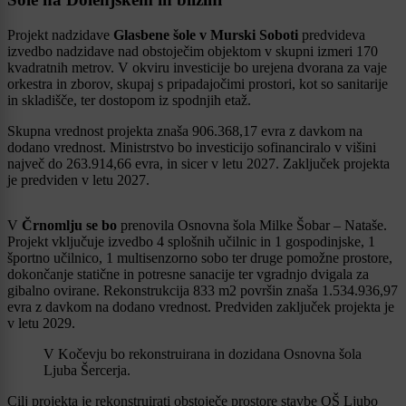
Projekt nadzidave
Glasbene šole v Murski Soboti
predvideva
izvedbo nadzidave nad obstoječim objektom v skupni izmeri 170
kvadratnih metrov. V okviru investicije bo urejena dvorana za vaje
orkestra in zborov, skupaj s pripadajočimi prostori, kot so sanitarije
in skladišče, ter dostopom iz spodnjih etaž.
Skupna vrednost projekta znaša 906.368,17 evra z davkom na
dodano vrednost. Ministrstvo bo investicijo sofinanciralo v višini
največ do 263.914,66 evra, in sicer v letu 2027. Zaključek projekta
je predviden v letu 2027.
V
Črnomlju se bo
prenovila Osnovna šola Milke Šobar – Nataše.
Projekt vključuje izvedbo 4 splošnih učilnic in 1 gospodinjske, 1
športno učilnico, 1 multisenzorno sobo ter druge pomožne prostore,
dokončanje statične in potresne sanacije ter vgradnjo dvigala za
gibalno ovirane. Rekonstrukcija 833 m2 površin znaša 1.534.936,97
evra z davkom na dodano vrednost. Predviden zaključek projekta je
v letu 2029.
V Kočevju bo rekonstruirana in dozidana Osnovna šola
Ljuba Šercerja.
Cilj projekta je rekonstruirati obstoječe prostore stavbe OŠ Ljubo