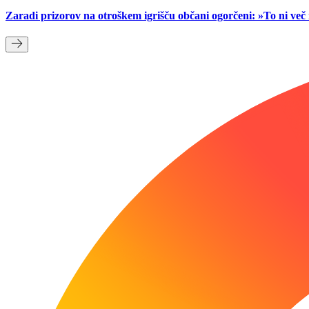
Zaradi prizorov na otroškem igrišču občani ogorčeni: »To ni ve