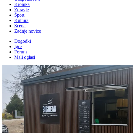
Kronika
Zdravje
Šport
Kultura
Scena
Zadnje novice
Dogodki
Igre
Forum
Mali oglasi