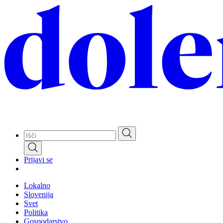
Skip
to
main
content
Prijavi se
Lokalno
Slovenija
Svet
Politika
Gospodarstvo