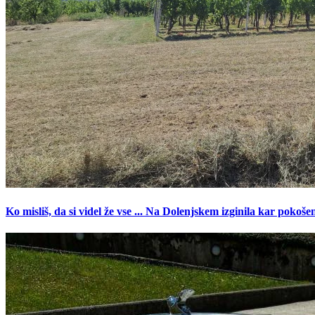
Ko misliš, da si videl že vse ... Na Dolenjskem izginila kar pokoše