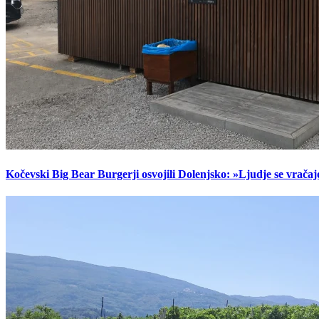
Kočevski Big Bear Burgerji osvojili Dolenjsko: »Ljudje se vračaj