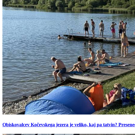
Obiskovalcev Kočevskega jezera je veliko, kaj pa tatvin? Presen