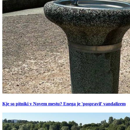
Kje so pitniki v Novem mestu? Enega je 'pospravil' vandalizem