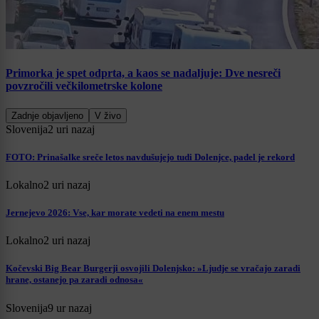
Primorka je spet odprta, a kaos se nadaljuje: Dve nesreči
povzročili večkilometrske kolone
Zadnje objavljeno
V živo
Slovenija
2 uri nazaj
FOTO: Prinašalke sreče letos navdušujejo tudi Dolenjce, padel je rekord
Lokalno
2 uri nazaj
Jernejevo 2026: Vse, kar morate vedeti na enem mestu
Lokalno
2 uri nazaj
Kočevski Big Bear Burgerji osvojili Dolenjsko: »Ljudje se vračajo zaradi
hrane, ostanejo pa zaradi odnosa«
Slovenija
9 ur nazaj