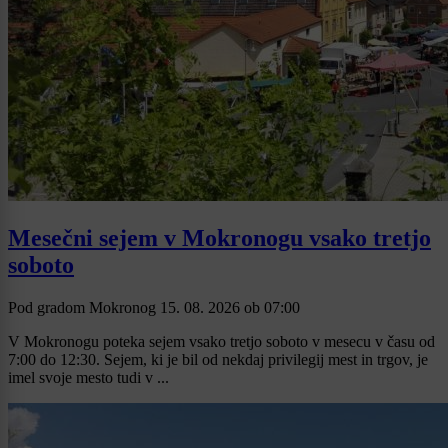
Mesečni sejem v Mokronogu vsako tretjo
soboto
Pod gradom Mokronog
15. 08. 2026
ob
07:00
V Mokronogu poteka sejem vsako tretjo soboto v mesecu v času od
7:00 do 12:30. Sejem, ki je bil od nekdaj privilegij mest in trgov, je
imel svoje mesto tudi v ...