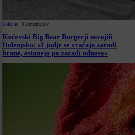
Lokalno
|
0 komentarjev
Kočevski Big Bear Burgerji osvojili
Dolenjsko: »Ljudje se vračajo zaradi
hrane, ostanejo pa zaradi odnosa«