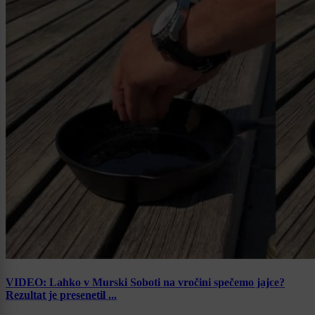
VIDEO: Lahko v Murski Soboti na vročini spečemo jajce?
Rezultat je presenetil ...