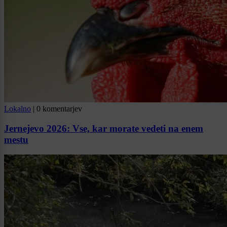
Lokalno
|
0 komentarjev
Jernejevo 2026: Vse, kar morate vedeti na enem
mestu