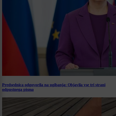
Predsednica odgovorila na ugibanja: Objavila vse tri strani
odpustnega pisma