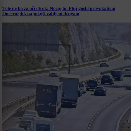
Tole ne bo za oči otrok: Nocoj bo Ptuj gostil provokativni
Queernight, najmlajši vabljeni drugam