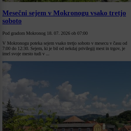
Mesečni sejem v Mokronogu vsako tretjo
soboto
Pod gradom Mokronog
18. 07. 2026
ob
07:00
V Mokronogu poteka sejem vsako tretjo soboto v mesecu v času od
7:00 do 12:30. Sejem, ki je bil od nekdaj privilegij mest in trgov, je
imel svoje mesto tudi v ...