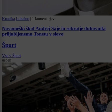
Kronika
Lokalno
|
1 komentarjev
Novomeški škof Andrej Saje in sobratje duhovniki
priljubljenemu Tonetu v slovo
Šport
Vse v Šport
uspeh