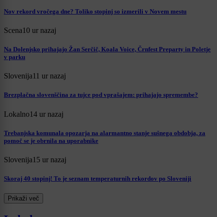
Nov rekord vročega dne? Toliko stopinj so izmerili v Novem mestu
Scena
10 ur nazaj
Na Dolenjsko prihajajo Žan Serčič, Koala Voice, Črnfest Preparty in Poletje
v parku
Slovenija
11 ur nazaj
Brezplačna slovenščina za tujce pod vprašajem: prihajajo spremembe?
Lokalno
14 ur nazaj
Trebanjska komunala opozarja na alarmantno stanje sušnega obdobja, za
pomoč se je obrnila na uporabnike
Slovenija
15 ur nazaj
Skoraj 40 stopinj! To je seznam temperaturnih rekordov po Sloveniji
Prikaži več