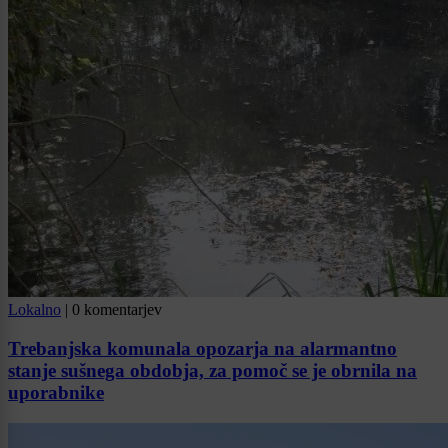
Lokalno
|
0 komentarjev
Trebanjska komunala opozarja na alarmantno
stanje sušnega obdobja, za pomoč se je obrnila na
uporabnike