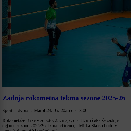
Zadnja rokometna tekma sezone 2025-26
Športna dvorana Marof
23. 05. 2026
ob
18:00
Rokometaše Krke v soboto, 23. maja, ob 18. uri čaka še zadnje
dejanje sezone 2025/26. Izbranci trenerja Mirka Skoka bodo v
domači dvorani Marof odigrali ...