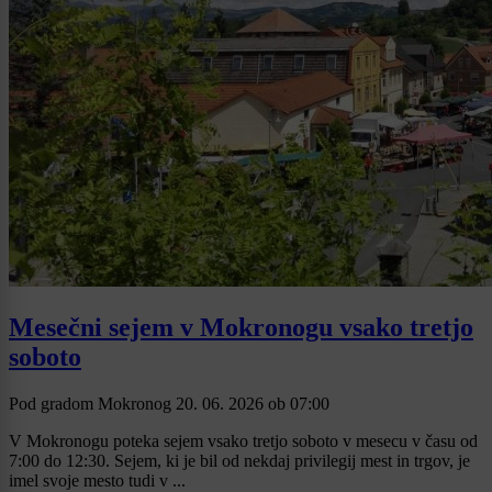
Mesečni sejem v Mokronogu vsako tretjo
soboto
Pod gradom Mokronog
20. 06. 2026
ob
07:00
V Mokronogu poteka sejem vsako tretjo soboto v mesecu v času od
7:00 do 12:30. Sejem, ki je bil od nekdaj privilegij mest in trgov, je
imel svoje mesto tudi v ...