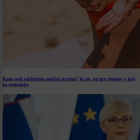
Kam sodi odslužena sončna krema? In ne, ne gre (nujno) v koš
za embalažo