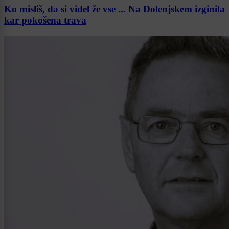
Ko misliš, da si videl že vse ... Na Dolenjskem izginila
kar pokošena trava