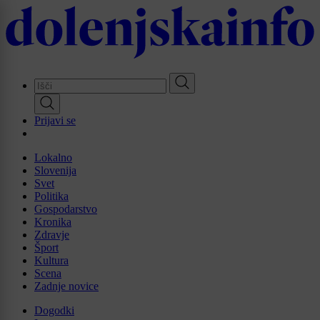
Skip
to
main
content
Prijavi se
Lokalno
Slovenija
Svet
Politika
Gospodarstvo
Kronika
Zdravje
Šport
Kultura
Scena
Zadnje novice
Dogodki