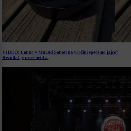
VIDEO: Lahko v Murski Soboti na vročini spečemo jajce?
Rezultat je presenetil ...