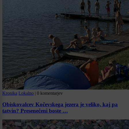
Kronika
Lokalno
|
0 komentarjev
Obiskovalcev Kočevskega jezera je veliko, kaj pa
tatvin? Presenečeni boste …