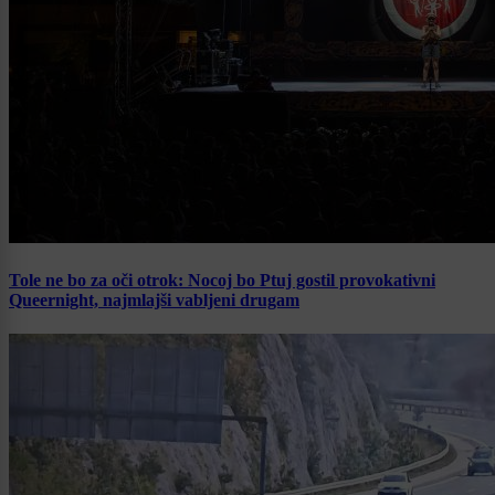
Tole ne bo za oči otrok: Nocoj bo Ptuj gostil provokativni
Queernight, najmlajši vabljeni drugam