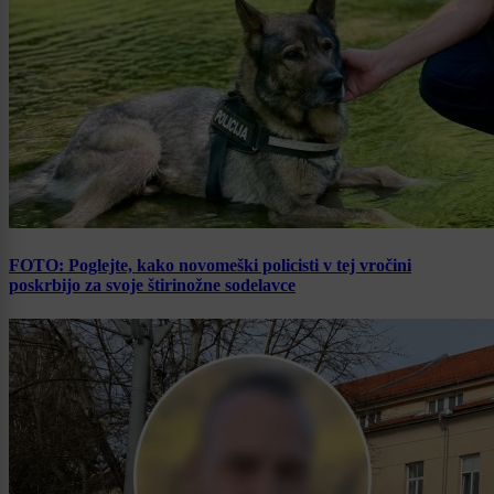
FOTO: Poglejte, kako novomeški policisti v tej vročini
poskrbijo za svoje štirinožne sodelavce