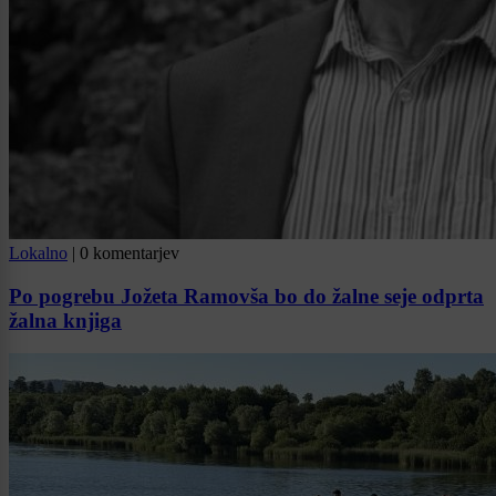
Lokalno
|
0 komentarjev
Po pogrebu Jožeta Ramovša bo do žalne seje odprta
žalna knjiga