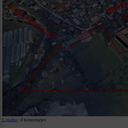
Lokalno
|
0 komentarjev