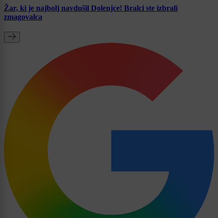
Žar, ki je najbolj navdušil Dolenjce! Bralci ste izbrali
zmagovalca