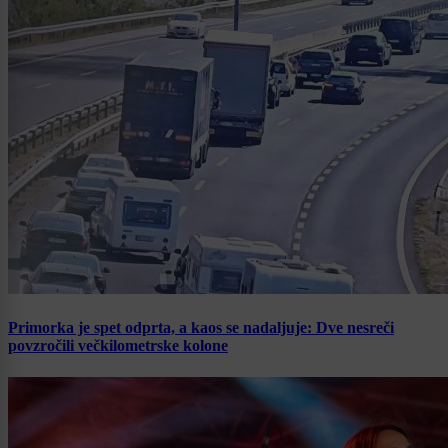
Primorka je spet odprta, a kaos se nadaljuje: Dve nesreči
povzročili večkilometrske kolone