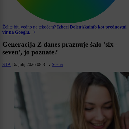
Želite biti vedno na tekočem?
Izberi Dolenjskainfo kot prednostni
vir na Googlu.
Generacija Z danes praznuje šalo 'six -
seven', jo poznate?
STA
|
6. julij 2026 08:31
v
Scena