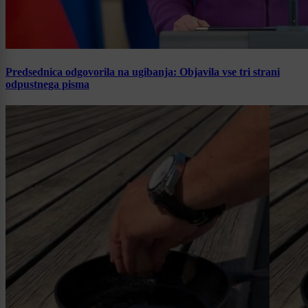
Predsednica odgovorila na ugibanja: Objavila vse tri strani
odpustnega pisma