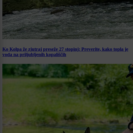
Ko Kolpa že zjutraj preseže 27 stopinj: Preverite, kako topla je
voda na priljubljenih kopališčih