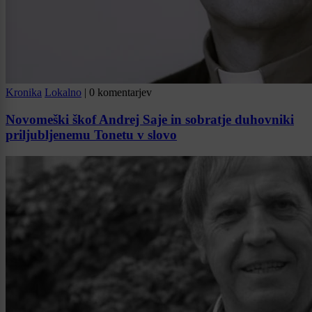
Kronika
Lokalno
|
0 komentarjev
Novomeški škof Andrej Saje in sobratje duhovniki
priljubljenemu Tonetu v slovo