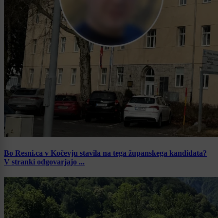
Bo Resni.ca v Kočevju stavila na tega županskega kandidata?
V stranki odgovarjajo ...