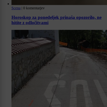
Scena
|
0 komentarjev
Horoskop za ponedeljek prinaša opozorilo, ne
hitite z odločitvami