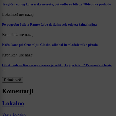
Tragičen epilog kolesarske nesreče, poškodbe so bile za 78-letnika prehude
Lokalno
3 ure nazaj
Po pogrebu Jožeta Ramovša bo do žalne seje odprta žalna knjiga
Kronika
4 ure nazaj
Nočni kaos pri Črnomlju: Glasba, alkohol in mladoletnik s pištolo
Kronika
4 ure nazaj
Obiskovalcev Kočevskega jezera je veliko, kaj pa tatvin? Presenečeni boste
…
Prikaži več
Komentarji
Lokalno
Vse v Lokalno