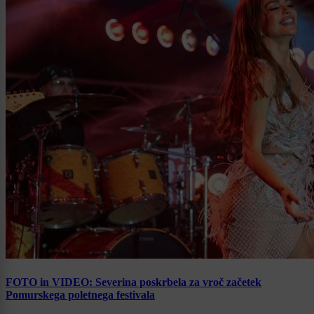
FOTO in VIDEO: Severina poskrbela za vroč začetek
Pomurskega poletnega festivala