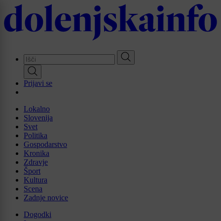
Skip
to
main
content
Prijavi se
Lokalno
Slovenija
Svet
Politika
Gospodarstvo
Kronika
Zdravje
Šport
Kultura
Scena
Zadnje novice
Dogodki