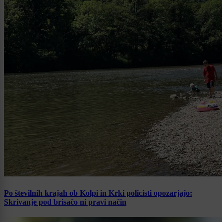
Po številnih krajah ob Kolpi in Krki policisti opozarjajo:
Skrivanje pod brisačo ni pravi način