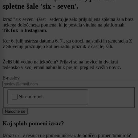
spletne šale 'six - seven'.
Izraz "six-seven" (šest - sedem) je zelo priljubljena spletna šala brez
nekega določenega pomena, ki je postala viralna na platformah
TikTok
in
Instagram
.
Ker 6. julij ustreza datumu 6. 7., ga otroci, najstniki in generacija Z
v Sloveniji praznujejo kot neuradni praznik v čast tej šali.
Želiš biti vedno na tekočem? Prijavi se na novice in dvakrat
tedensko v svoj email nabiralnik prejmi pregled svežih novic.
E-naslov
CAPTCHA
Nisem robot
Naročite se
Kaj sploh pomeni izraz?
Izraz 6-7- v resnici ne pomeni ničesar. Je odličen primer 'brainrota'