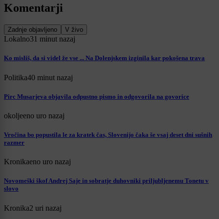
Komentarji
Zadnje objavljeno
V živo
Lokalno
31 minut nazaj
Ko misliš, da si videl že vse ... Na Dolenjskem izginila kar pokošena trava
Politika
40 minut nazaj
Pirc Musarjeva objavila odpustno pismo in odgovorila na govorice
okolje
eno uro nazaj
Vročina bo popustila le za kratek čas, Slovenijo čaka še vsaj deset dni sušnih
razmer
Kronika
eno uro nazaj
Novomeški škof Andrej Saje in sobratje duhovniki priljubljenemu Tonetu v
slovo
Kronika
2 uri nazaj