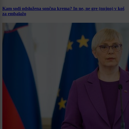
Kam sodi odslužena sončna krema? In ne, ne gre (nujno) v koš
za embalažo