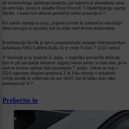
ali nesmiselnega spletnega humorja, pri katerem je absurdnost sama
po sebi šala. Izvira iz skladbe Doot Doot (6 7) filadelfijskega raperja
Skrille, v kateri kot ušesom privlačen refren ponavlja 6-7.
Ko nekdo omenja ta izraz, pogosto izvede še izmenično obračanje
dlani navzgor in navzdol, kot da tehta med dvema možnostma.
Kombinacijo številk je sprva populariziralo urejanje videoposnetkov
košarkarja NBA LaMela Balla, ki je visok '6-foot-7' (2,01 metra).
V Sloveniji je ta 'praznik' 6. julija, v angleško govorečih državah,
kjer se pri navajanju datumov najprej omeni mesec in nato dan, pa to
nadvse izvirno spletno šalo praznujejo 7. junija. Takrat se vsaj v
ZDA ogromne skupine generacij Z in Alfa zberejo v nekaterih
večjih mestih in odštevajo do ure 18.07, kar bi lahko prav tako
poimenovali '6-7'.
Preberite še