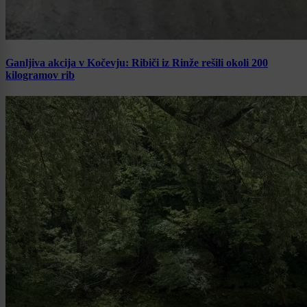
Ganljiva akcija v Kočevju: Ribiči iz Rinže rešili okoli 200
kilogramov rib