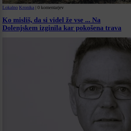
Lokalno
Kronika
|
0 komentarjev
Ko misliš, da si videl že vse ... Na
Dolenjskem izginila kar pokošena trava