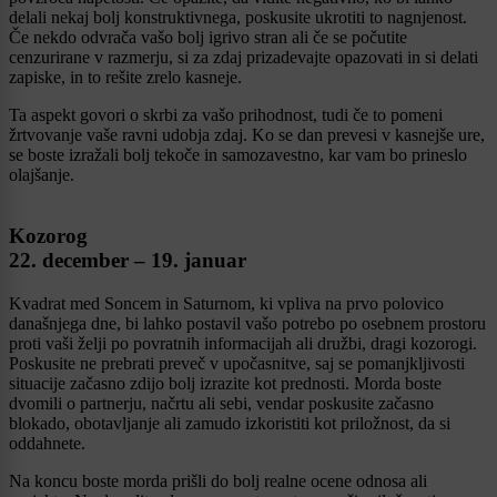
delali nekaj bolj konstruktivnega, poskusite ukrotiti to nagnjenost.
Če nekdo odvrača vašo bolj igrivo stran ali če se počutite
cenzurirane v razmerju, si za zdaj prizadevajte opazovati in si delati
zapiske, in to rešite zrelo kasneje.
Ta aspekt govori o skrbi za vašo prihodnost, tudi če to pomeni
žrtvovanje vaše ravni udobja zdaj. Ko se dan prevesi v kasnejše ure,
se boste izražali bolj tekoče in samozavestno, kar vam bo prineslo
olajšanje.
Kozorog
22. december – 19. januar
Kvadrat med Soncem in Saturnom, ki vpliva na prvo polovico
današnjega dne, bi lahko postavil vašo potrebo po osebnem prostoru
proti vaši želji po povratnih informacijah ali družbi, dragi kozorogi.
Poskusite ne prebrati preveč v upočasnitve, saj se pomanjkljivosti
situacije začasno zdijo bolj izrazite kot prednosti. Morda boste
dvomili o partnerju, načrtu ali sebi, vendar poskusite začasno
blokado, obotavljanje ali zamudo izkoristiti kot priložnost, da si
oddahnete.
Na koncu boste morda prišli do bolj realne ocene odnosa ali