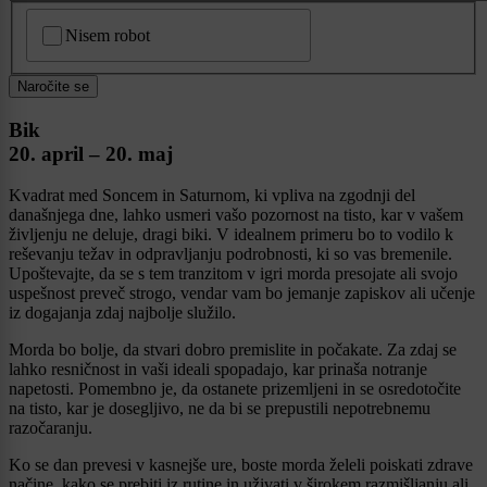
CAPTCHA
Nisem robot
Naročite se
Bik
20. april – 20. maj
Kvadrat med Soncem in Saturnom, ki vpliva na zgodnji del
današnjega dne, lahko usmeri vašo pozornost na tisto, kar v vašem
življenju ne deluje, dragi biki. V idealnem primeru bo to vodilo k
reševanju težav in odpravljanju podrobnosti, ki so vas bremenile.
Upoštevajte, da se s tem tranzitom v igri morda presojate ali svojo
uspešnost preveč strogo, vendar vam bo jemanje zapiskov ali učenje
iz dogajanja zdaj najbolje služilo.
Morda bo bolje, da stvari dobro premislite in počakate. Za zdaj se
lahko resničnost in vaši ideali spopadajo, kar prinaša notranje
napetosti. Pomembno je, da ostanete prizemljeni in se osredotočite
na tisto, kar je dosegljivo, ne da bi se prepustili nepotrebnemu
razočaranju.
Ko se dan prevesi v kasnejše ure, boste morda želeli poiskati zdrave
načine, kako se prebiti iz rutine in uživati v širokem razmišljanju ali