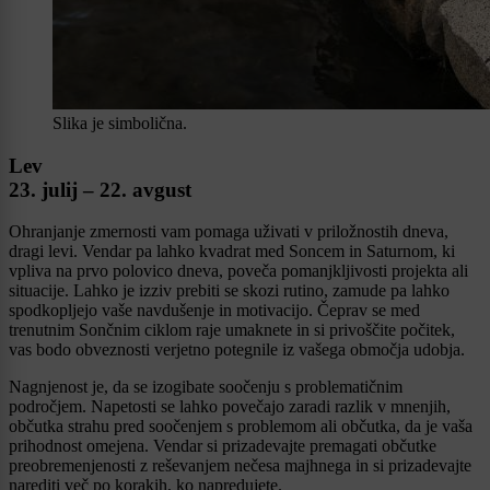
Slika je simbolična.
Lev
23. julij – 22. avgust
Ohranjanje zmernosti vam pomaga uživati v priložnostih dneva,
dragi levi. Vendar pa lahko kvadrat med Soncem in Saturnom, ki
vpliva na prvo polovico dneva, poveča pomanjkljivosti projekta ali
situacije. Lahko je izziv prebiti se skozi rutino, zamude pa lahko
spodkopljejo vaše navdušenje in motivacijo. Čeprav se med
trenutnim Sončnim ciklom raje umaknete in si privoščite počitek,
vas bodo obveznosti verjetno potegnile iz vašega območja udobja.
Nagnjenost je, da se izogibate soočenju s problematičnim
področjem. Napetosti se lahko povečajo zaradi razlik v mnenjih,
občutka strahu pred soočenjem s problemom ali občutka, da je vaša
prihodnost omejena. Vendar si prizadevajte premagati občutke
preobremenjenosti z reševanjem nečesa majhnega in si prizadevajte
narediti več po korakih, ko napredujete.