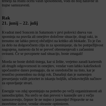
temelji na realni oceni vaših sposobnosti, vodi do bolj naravne in
trajne samozavesti.
Rak
21. junij – 22. julij
Kvadrat med Soncem in Saturnom v prvi polovici dneva vas
spominja na pravila ali omejitve določene situacije, dragi raki, in
trenutno ste lahko precej občutljivi na kritiko ali blokade. To je čas
za delo na dolgoročnem cilju in za spominjanje, da bo potrpežljivost
nagrajena, namesto da bi se preveč obremenjevali s začasnimi
ovirami. Če se povzpnete nad situacijo, boste zmagali!
Morda ne boste dobili tistega, kar si želite, verjetno zaradi kariernih
ali drugih odgovornosti in omejitev, vendar vam lahko kakršnekoli
upočasnitve danes pomagajo, da se osredotočite na tisto, kar je
resnično pomembno na dolgi rok. Današnji dan je namenjen
preurejanju vaših prioritet in iskanju boljših, učinkovitejših načinov
za opravljanje stvari.
Energije vas zdaj spominjajo na potrebo po večji organiziranosti ali
samodisciplini. Na srečo se dan prevesi v kasnejše ure z večjo
samozavestjo, čeprav še ne nujno z jasnostjo! Pripravite se na
morebitne izzive, vendar ohranite optimizem.