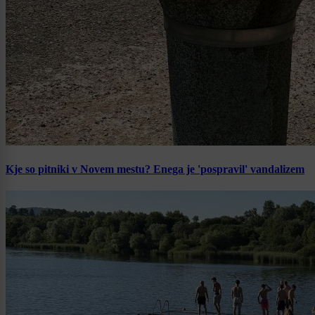
Kje so pitniki v Novem mestu? Enega je 'pospravil' vandalizem