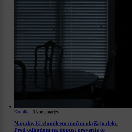
Kronika
|
0 komentarjev
Napake, ki vlomilcem močno olajšajo delo:
Pred odhodom na dopust preverite to