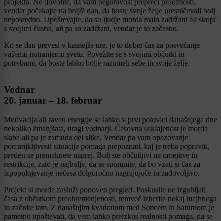
projekta. Ne dovolite, da vam negotovost prepreči priložnosti,
vendar počakajte na boljši dan, da boste svoje želje uresničevali bolj
neposredno. Upoštevajte, da so ljudje morda malo zadržani ali skopi
s svojimi čustvi, ali pa so zadržani, vendar je to začasno.
Ko se dan prevesi v kasnejše ure, je to dober čas za posvečanje
vašemu notranjemu svetu. Povežite se s svojimi občutki in
potrebami, da boste lahko bolje razumeli sebe in svoje želje.
Vodnar
20. januar – 18. februar
Motivacija ali raven energije se lahko v prvi polovici današnjega dne
nekoliko zmanjšata, dragi vodnarji. Časovna usklajenost je morda
slaba ali pa je zamuda del slike. Vendar pa vam opazovanje
pomanjkljivosti situacije pomaga prepoznati, kaj je treba popraviti,
preden se premaknete naprej. Bolj ste občutljivi na omejitve in
restrikcije, zato je najbolje, da se spomnite, da bo vzeti si čas za
izpopolnjevanje nečesa dolgoročno nagrajujoče in zadovoljivo.
Projekt si morda zasluži ponoven pregled. Poskusite ne izgubljati
časa z občutkom preobremenjenosti, temveč izberite nekaj majhnega
in začnite tam. Z današnjim kvadratom med Soncem in Saturnom je
pametno upoštevati, da vam lahko preizkus realnosti pomaga, da se