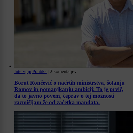
Intervjuji
Politika
|
2 komentarjev
Borut Rončević o načrtih ministrstva, šolanju
Romov in pomanjkanju ambicij: To je prvič,
da to javno povem, čeprav o tej možnosti
razmišljam že od začetka mandata.