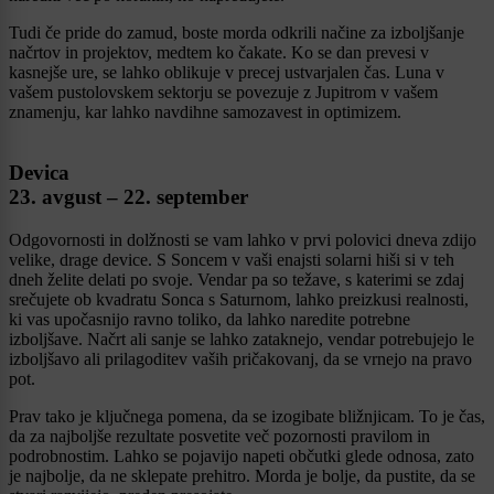
Tudi če pride do zamud, boste morda odkrili načine za izboljšanje
načrtov in projektov, medtem ko čakate. Ko se dan prevesi v
kasnejše ure, se lahko oblikuje v precej ustvarjalen čas. Luna v
vašem pustolovskem sektorju se povezuje z Jupitrom v vašem
znamenju, kar lahko navdihne samozavest in optimizem.
Devica
23. avgust – 22. september
Odgovornosti in dolžnosti se vam lahko v prvi polovici dneva zdijo
velike, drage device. S Soncem v vaši enajsti solarni hiši si v teh
dneh želite delati po svoje. Vendar pa so težave, s katerimi se zdaj
srečujete ob kvadratu Sonca s Saturnom, lahko preizkusi realnosti,
ki vas upočasnijo ravno toliko, da lahko naredite potrebne
izboljšave. Načrt ali sanje se lahko zataknejo, vendar potrebujejo le
izboljšavo ali prilagoditev vaših pričakovanj, da se vrnejo na pravo
pot.
Prav tako je ključnega pomena, da se izogibate bližnjicam. To je čas,
da za najboljše rezultate posvetite več pozornosti pravilom in
podrobnostim. Lahko se pojavijo napeti občutki glede odnosa, zato
je najbolje, da ne sklepate prehitro. Morda je bolje, da pustite, da se