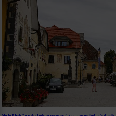
Ne le Bled: Le nekaj minut stran se skriva eno najbolj očarljivih