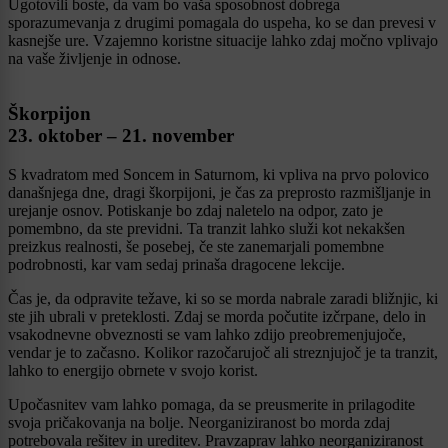
Ugotovili boste, da vam bo vaša sposobnost dobrega
sporazumevanja z drugimi pomagala do uspeha, ko se dan prevesi v
kasnejše ure. Vzajemno koristne situacije lahko zdaj močno vplivajo
na vaše življenje in odnose.
Škorpijon
23. oktober – 21. november
S kvadratom med Soncem in Saturnom, ki vpliva na prvo polovico
današnjega dne, dragi škorpijoni, je čas za preprosto razmišljanje in
urejanje osnov. Potiskanje bo zdaj naletelo na odpor, zato je
pomembno, da ste previdni. Ta tranzit lahko služi kot nekakšen
preizkus realnosti, še posebej, če ste zanemarjali pomembne
podrobnosti, kar vam sedaj prinaša dragocene lekcije.
Čas je, da odpravite težave, ki so se morda nabrale zaradi bližnjic, ki
ste jih ubrali v preteklosti. Zdaj se morda počutite izčrpane, delo in
vsakodnevne obveznosti se vam lahko zdijo preobremenjujoče,
vendar je to začasno. Kolikor razočarujoč ali streznjujoč je ta tranzit,
lahko to energijo obrnete v svojo korist.
Upočasnitev vam lahko pomaga, da se preusmerite in prilagodite
svoja pričakovanja na bolje. Neorganiziranost bo morda zdaj
potrebovala rešitev in ureditev. Pravzaprav lahko neorganiziranost