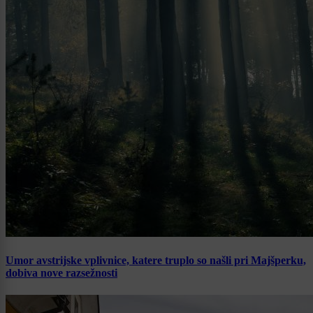
Umor avstrijske vplivnice, katere truplo so našli pri Majšperku,
dobiva nove razsežnosti