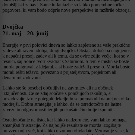
domišljijski zabavi. Sanje in fantazije so lahko pomembne točke
pogovora, ki vam bodo odprle nove perspektive in razširile obzorja.
Dvojčka
21. maj – 20. junij
Energije v prvi polovici dneva so lahko zapletene za vaše praktične
zadeve ali raven udobja, dragi dvojčki. Obstaja določena nagnjenost
k napačni presoji zadev ali k temu, da se ovire zdijo večje, kot so v
resnici, saj Sonce tvori kvadrat s Saturnom. S tem v mislih se boste
morda poigravali z idejami, a si boste zadržali presojo. Morda boste
morali rešiti težavo, povezano s prijateljstvom, projektom ali
denarnimi zadevami.
Lahko ste še posebej občutljivi na zavrnitev ali na občutek
izključenosti. Če se zdaj soočate s ponižujočo izkušnjo, si
prizadevajte iz nje potegniti lekcijo in se premakniti naprej nekoliko
modrejši. Dobra strategija je lahko, da se osredotočite na lastne
zaveze in odgovornosti ter jih poskušate čim bolje izpolniti.
Osredotočanje na tisto, kar lahko nadzorujete, vam lahko pomaga
zmanjšati frustracije. Za najboljše rezultate se morda izogibajte
prevzemanju več, kot lahko razumno obvladate. Verovanje vase, ki