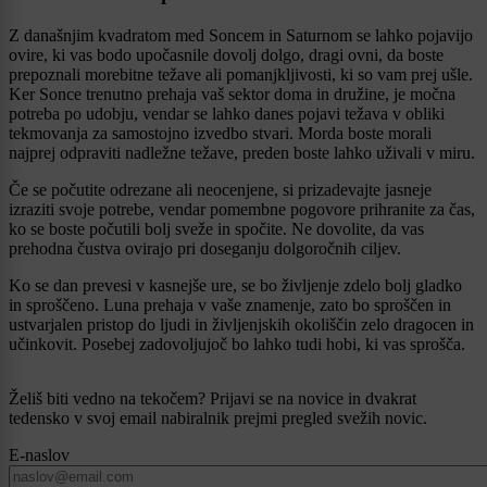
Z današnjim kvadratom med Soncem in Saturnom se lahko pojavijo
ovire, ki vas bodo upočasnile dovolj dolgo, dragi ovni, da boste
prepoznali morebitne težave ali pomanjkljivosti, ki so vam prej ušle.
Ker Sonce trenutno prehaja vaš sektor doma in družine, je močna
potreba po udobju, vendar se lahko danes pojavi težava v obliki
tekmovanja za samostojno izvedbo stvari. Morda boste morali
najprej odpraviti nadležne težave, preden boste lahko uživali v miru.
Če se počutite odrezane ali neocenjene, si prizadevajte jasneje
izraziti svoje potrebe, vendar pomembne pogovore prihranite za čas,
ko se boste počutili bolj sveže in spočite. Ne dovolite, da vas
prehodna čustva ovirajo pri doseganju dolgoročnih ciljev.
Ko se dan prevesi v kasnejše ure, se bo življenje zdelo bolj gladko
in sproščeno. Luna prehaja v vaše znamenje, zato bo sproščen in
ustvarjalen pristop do ljudi in življenjskih okoliščin zelo dragocen in
učinkovit. Posebej zadovoljujoč bo lahko tudi hobi, ki vas sprošča.
Želiš biti vedno na tekočem? Prijavi se na novice in dvakrat
tedensko v svoj email nabiralnik prejmi pregled svežih novic.
E-naslov