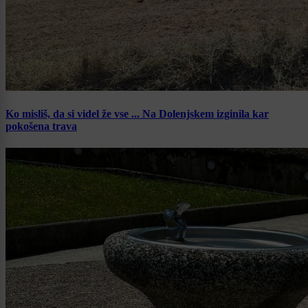
Ko misliš, da si videl že vse ... Na Dolenjskem izginila kar
pokošena trava