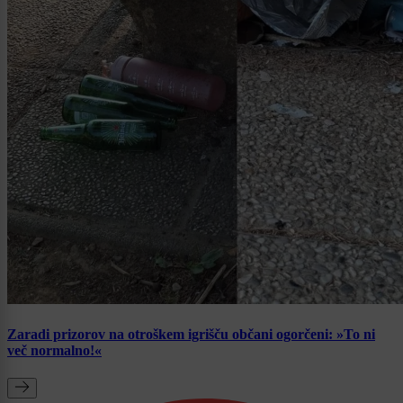
Zaradi prizorov na otroškem igrišču občani ogorčeni: »To ni
več normalno!«