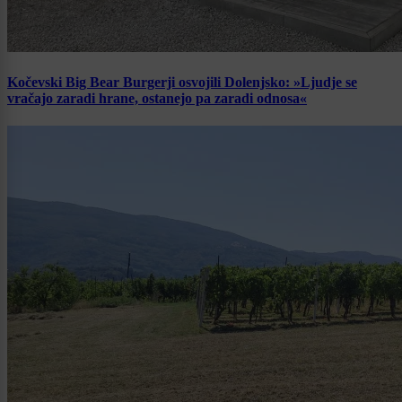
Kočevski Big Bear Burgerji osvojili Dolenjsko: »Ljudje se
vračajo zaradi hrane, ostanejo pa zaradi odnosa«