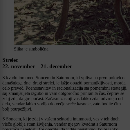
Slika je simbolična.
Strelec
22. november – 21. december
S kvadratom med Soncem in Saturnom, ki vpliva na prvo polovico
današnjega dne, dragi strelci, je lažje opaziti pomanjkljivosti, morda
celo preveč. Poenostavitev in racionalizacija sta pomembni strategiji,
saj zmanjšujeta izgubo in vam dolgoročno prihranita čas, čeprav se
zdaj zdi, da gre počasi. Začasni zastoji vas lahko zdaj odvrnejo od
dela, vendar lahko vodijo do večje sreče kasneje, zato bodite čim
bolj potrpežljivi.
S Soncem, ki je zdaj v vašem sektorju intimnosti, vas v teh dneh
vleče globlja stran življenja, vendar njegov kvadrat s Saturnom
povzroča napetosti. Če opazite, da vidite negativno, ko bi lahko