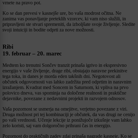
vrnete na pravo pot.
Ko se dan prevesi v kasnejše ure, bo vaša modrost očitna. Ne
zanima vas ponavljanje preteklih vzorcev, ki vam niso služili, in
pripravljeni ste stvari spremeniti, da izboljšate svoje življenje. Sledite
svoji intuiciji in bodite odprti za nove možnosti.
Ribi
19. februar – 20. marec
Medtem ko trenutni Sončev tranzit prinaša igrivo in ekspresivno
energijo v vaše življenje, drage ribi, obstajajo naravne prekinitve
tega toka, in danes je morda eden takšnih dni. Negotovost ali
občutek odgovornosti vas lahko zadržita pred odprtim in naravnim
izražanjem. Kvadrat med Soncem in Saturnom, ki vpliva na prvo
polovico dneva, vas spominja na določene realnosti in praktične
dejavnike, povezane z nedavnimi projekti in razvojem odnosov.
Vaša pozornost se usmerja na omejitve, verjetno povezane z viri.
Druga možnost pri tej kombinaciji je občutek, da vas drugi ne cenijo
po vaši vrednosti. Učenje lekcije iz ponižujoče izkušnje vam lahko
zelo koristi, saj vam dolgoročno prihrani čas in energijo.
Pozornost do praktičnih zadev zdaj prinaša nagrade kasneje. Ko se