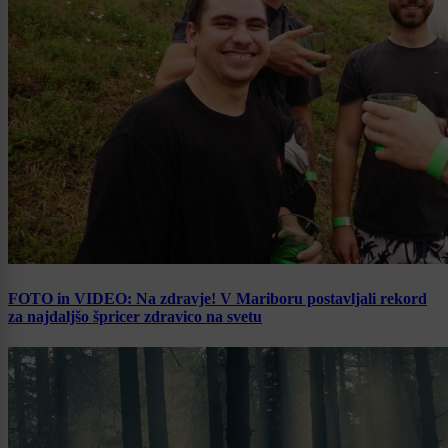
FOTO in VIDEO: Na zdravje! V Mariboru postavljali rekord
za najdaljšo špricer zdravico na svetu