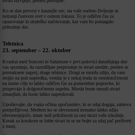
stvari razvijejo, preden presojate.
Ko se dan prevesi v kasnejše ure, sta vaše osebno življenje in
notranji čustveni svet v ostrem fokusu. To je odličen čas za
opazovanje in strateško načrtovanje, kar vam bo pomagalo
prihodnje dni.
Tehtnica
23. september – 22. oktober
Kvadrat med Soncem in Saturnom v prvi polovici današnjega dne
vas spominja, da razmišljate preprosteje in stvari uredite, preden se
premaknete naprej, drage tehtnice. Drugi se morda zdijo, da vam
stojijo na poti napredka, vendar je z nekaj truda in osredotočenosti
na lastne cilje to lahko odličen čas za pomembne popravke, ki
prispevajo k dolgoročnemu uspehu. Morda boste morali stvari
zmanjšati, da boste lahko napredovali.
Upoštevajte, da vsaka očitna upočasnitev, ki se zdaj dogaja, zahteva
potrpežljivost. Medtem ko se obveznosti trenutno lahko zdijo
obremenjujoče, imate tudi priložnosti za rast skozi vaše izkušnje.
Korak za korakom se lotite stvari in se ne bojte za zdaj pač preživeti
z manj.