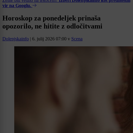
Želite biti vedno na tekočem?
Izberi Dolenjskainfo kot prednostni
vir na Googlu.
Horoskop za ponedeljek prinaša
opozorilo, ne hitite z odločitvami
Dolenjskainfo
|
6. julij 2026 07:00
v
Scena