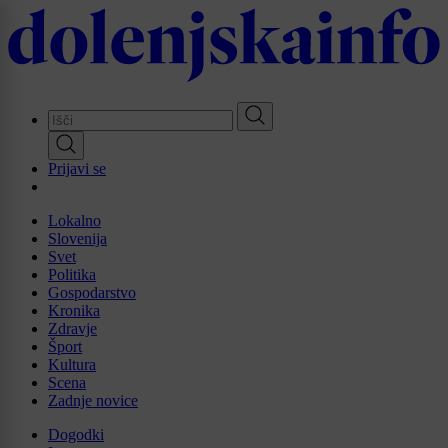
Skip
to
main
content
Prijavi se
Lokalno
Slovenija
Svet
Politika
Gospodarstvo
Kronika
Zdravje
Šport
Kultura
Scena
Zadnje novice
Dogodki