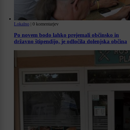
Lokalno
|
0 komentarjev
Po novem bodo lahko prejemali občinsko in
državno štipendijo, je odločila dolenjska občina