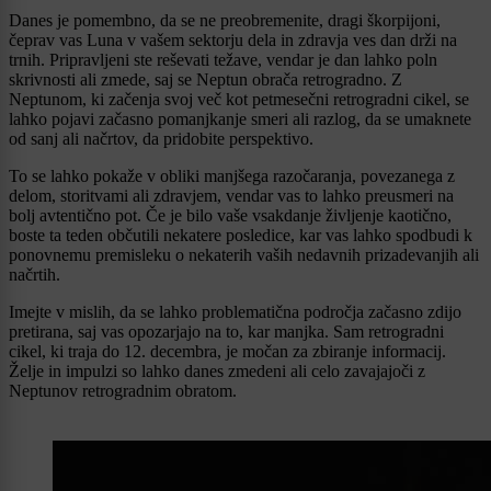
Danes je pomembno, da se ne preobremenite, dragi škorpijoni,
čeprav vas Luna v vašem sektorju dela in zdravja ves dan drži na
trnih. Pripravljeni ste reševati težave, vendar je dan lahko poln
skrivnosti ali zmede, saj se Neptun obrača retrogradno. Z
Neptunom, ki začenja svoj več kot petmesečni retrogradni cikel, se
lahko pojavi začasno pomanjkanje smeri ali razlog, da se umaknete
od sanj ali načrtov, da pridobite perspektivo.
To se lahko pokaže v obliki manjšega razočaranja, povezanega z
delom, storitvami ali zdravjem, vendar vas to lahko preusmeri na
bolj avtentično pot. Če je bilo vaše vsakdanje življenje kaotično,
boste ta teden občutili nekatere posledice, kar vas lahko spodbudi k
ponovnemu premisleku o nekaterih vaših nedavnih prizadevanjih ali
načrtih.
Imejte v mislih, da se lahko problematična področja začasno zdijo
pretirana, saj vas opozarjajo na to, kar manjka. Sam retrogradni
cikel, ki traja do 12. decembra, je močan za zbiranje informacij.
Želje in impulzi so lahko danes zmedeni ali celo zavajajoči z
Neptunov retrogradnim obratom.