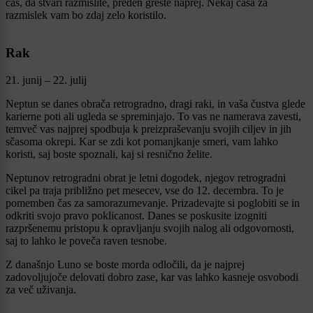
čas, da stvari razmislite, preden greste naprej. Nekaj časa za
razmislek vam bo zdaj zelo koristilo.
Rak
21. junij – 22. julij
Neptun se danes obrača retrogradno, dragi raki, in vaša čustva glede
karierne poti ali ugleda se spreminjajo. To vas ne namerava zavesti,
temveč vas najprej spodbuja k preizpraševanju svojih ciljev in jih
sčasoma okrepi. Kar se zdi kot pomanjkanje smeri, vam lahko
koristi, saj boste spoznali, kaj si resnično želite.
Neptunov retrogradni obrat je letni dogodek, njegov retrogradni
cikel pa traja približno pet mesecev, vse do 12. decembra. To je
pomemben čas za samorazumevanje. Prizadevajte si poglobiti se in
odkriti svojo pravo poklicanost. Danes se poskusite izogniti
razpršenemu pristopu k opravljanju svojih nalog ali odgovornosti,
saj to lahko le poveča raven tesnobe.
Z današnjo Luno se boste morda odločili, da je najprej
zadovoljujoče delovati dobro zase, kar vas lahko kasneje osvobodi
za več uživanja.