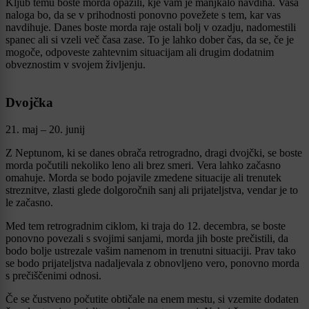
Kljub temu boste morda opazili, kje vam je manjkalo navdiha. Vaša
naloga bo, da se v prihodnosti ponovno povežete s tem, kar vas
navdihuje. Danes boste morda raje ostali bolj v ozadju, nadomestili
spanec ali si vzeli več časa zase. To je lahko dober čas, da se, če je
mogoče, odpoveste zahtevnim situacijam ali drugim dodatnim
obveznostim v svojem življenju.
Dvojčka
21. maj – 20. junij
Z Neptunom, ki se danes obrača retrogradno, dragi dvojčki, se boste
morda počutili nekoliko leno ali brez smeri. Vera lahko začasno
omahuje. Morda se bodo pojavile zmedene situacije ali trenutek
streznitve, zlasti glede dolgoročnih sanj ali prijateljstva, vendar je to
le začasno.
Med tem retrogradnim ciklom, ki traja do 12. decembra, se boste
ponovno povezali s svojimi sanjami, morda jih boste prečistili, da
bodo bolje ustrezale vašim namenom in trenutni situaciji. Prav tako
se bodo prijateljstva nadaljevala z obnovljeno vero, ponovno morda
s prečiščenimi odnosi.
Če se čustveno počutite obtičale na enem mestu, si vzemite dodaten