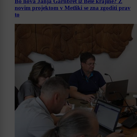
Bo nova Janja Garnbret iz Bele krajine? Z
novim projektom v Metliki se zna zgoditi prav
to