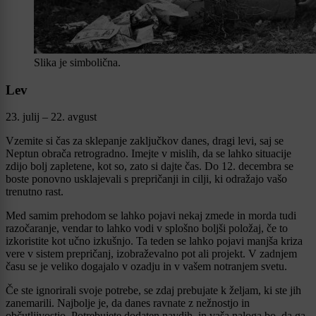
Slika je simbolična.
Lev
23. julij – 22. avgust
Vzemite si čas za sklepanje zaključkov danes, dragi levi, saj se
Neptun obrača retrogradno. Imejte v mislih, da se lahko situacije
zdijo bolj zapletene, kot so, zato si dajte čas. Do 12. decembra se
boste ponovno usklajevali s prepričanji in cilji, ki odražajo vašo
trenutno rast.
Med samim prehodom se lahko pojavi nekaj zmede in morda tudi
razočaranje, vendar to lahko vodi v splošno boljši položaj, če to
izkoristite kot učno izkušnjo. Ta teden se lahko pojavi manjša kriza
vere v sistem prepričanj, izobraževalno pot ali projekt. V zadnjem
času se je veliko dogajalo v ozadju in v vašem notranjem svetu.
Če ste ignorirali svoje potrebe, se zdaj prebujate k željam, ki ste jih
zanemarili. Najbolje je, da danes ravnate z nežnostjo in
občutljivostjo. Potrebujete dodaten navdih, in vaša naloga bo, da ga