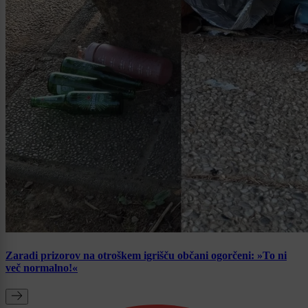
Zaradi prizorov na otroškem igrišču občani ogorčeni: »To ni
več normalno!«