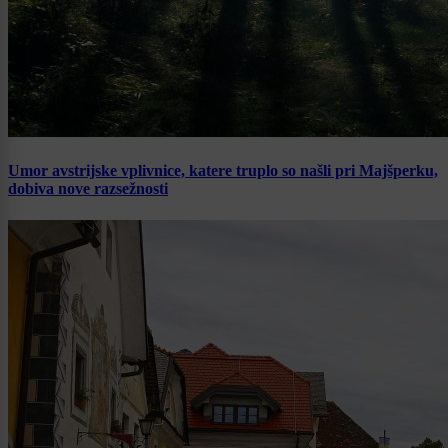
Umor avstrijske vplivnice, katere truplo so našli pri Majšperku,
dobiva nove razsežnosti