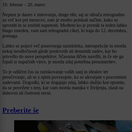
19. februar – 20. marec
Neptun je danes v mirovanju, drage ribi, saj se obrača retrogradno
za več kot pet mesecev, zato je modro poiskati načine, kako se
sprostiti in se znebiti napetosti. Medtem ko je premik ta teden lahko
blago zmeden, vam sam retrogradni cikel, ki traja do 12. decembra,
pomaga.
Lahko se pojavi več ponovnega razmisleka, introspekcije in morda
nekaj neodločnosti glede poslovnih ali denarnih zadev, kar bo
privedlo do nove perspektive. Sčasoma iščete navdih, in če ste ga
črpali iz napačnih virov, je morda zdaj potrebna preusmeritev.
To je odličen čas za raziskovanje vaših sanj in idealov ter
preučevanje, ali se z njimi povezujete, ko se ukvarjate s posvetnimi
zadevami. Dogodki, ki se dogajajo zdaj, lahko služijo kot opomin,
da se povežete s tem, kar vam morda manjka v življenju, zlasti na
duhovni ali čustveni ravni.
Preberite še