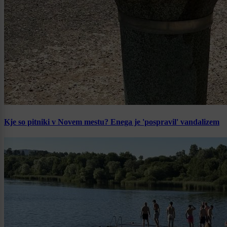
Kje so pitniki v Novem mestu? Enega je 'pospravil' vandalizem