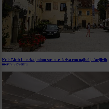
Ne le Bled: Le nekaj minut stran se skriva eno najbolj očarljivih
mest v Sloveniji