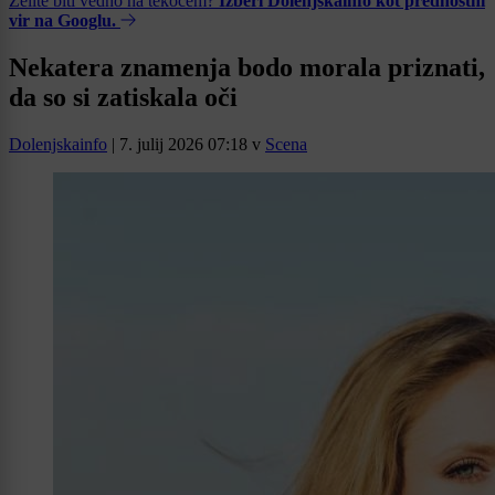
Želite biti vedno na tekočem?
Izberi Dolenjskainfo kot prednostni
vir na Googlu.
Nekatera znamenja bodo morala priznati,
da so si zatiskala oči
Dolenjskainfo
|
7. julij 2026 07:18
v
Scena