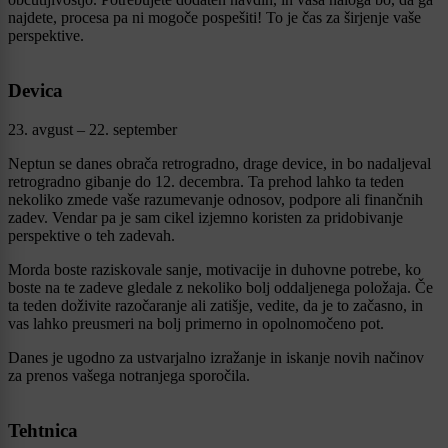
najdete, procesa pa ni mogoče pospešiti! To je čas za širjenje vaše
perspektive.
Devica
23. avgust – 22. september
Neptun se danes obrača retrogradno, drage device, in bo nadaljeval
retrogradno gibanje do 12. decembra. Ta prehod lahko ta teden
nekoliko zmede vaše razumevanje odnosov, podpore ali finančnih
zadev. Vendar pa je sam cikel izjemno koristen za pridobivanje
perspektive o teh zadevah.
Morda boste raziskovale sanje, motivacije in duhovne potrebe, ko
boste na te zadeve gledale z nekoliko bolj oddaljenega položaja. Če
ta teden doživite razočaranje ali zatišje, vedite, da je to začasno, in
vas lahko preusmeri na bolj primerno in opolnomočeno pot.
Danes je ugodno za ustvarjalno izražanje in iskanje novih načinov
za prenos vašega notranjega sporočila.
Tehtnica