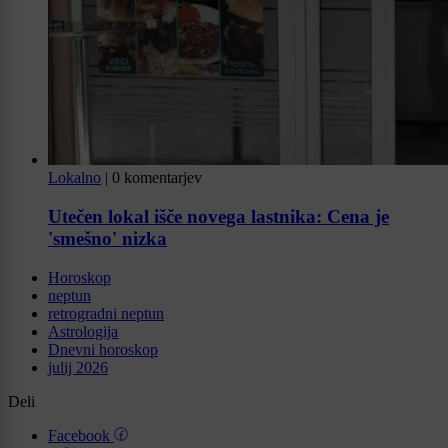
Lokalno
|
0 komentarjev
Utečen lokal išče novega lastnika: Cena je
'smešno' nizka
Horoskop
neptun
retrogradni neptun
Astrologija
Dnevni horoskop
julij 2026
Deli
Facebook