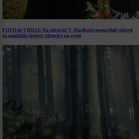
FOTO in VIDEO: Na zdravje! V Mariboru postavljali rekord
za najdaljšo špricer zdravico na svetu