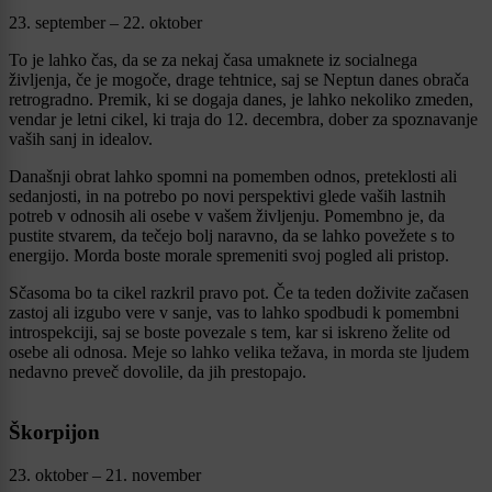
23. september – 22. oktober
To je lahko čas, da se za nekaj časa umaknete iz socialnega
življenja, če je mogoče, drage tehtnice, saj se Neptun danes obrača
retrogradno. Premik, ki se dogaja danes, je lahko nekoliko zmeden,
vendar je letni cikel, ki traja do 12. decembra, dober za spoznavanje
vaših sanj in idealov.
Današnji obrat lahko spomni na pomemben odnos, preteklosti ali
sedanjosti, in na potrebo po novi perspektivi glede vaših lastnih
potreb v odnosih ali osebe v vašem življenju. Pomembno je, da
pustite stvarem, da tečejo bolj naravno, da se lahko povežete s to
energijo. Morda boste morale spremeniti svoj pogled ali pristop.
Sčasoma bo ta cikel razkril pravo pot. Če ta teden doživite začasen
zastoj ali izgubo vere v sanje, vas to lahko spodbudi k pomembni
introspekciji, saj se boste povezale s tem, kar si iskreno želite od
osebe ali odnosa. Meje so lahko velika težava, in morda ste ljudem
nedavno preveč dovolile, da jih prestopajo.
Škorpijon
23. oktober – 21. november