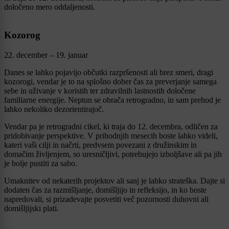
določeno mero oddaljenosti.
Kozorog
22. december – 19. januar
Danes se lahko pojavijo občutki razpršenosti ali brez smeri, dragi
kozorogi, vendar je to na splošno dober čas za preverjanje samega
sebe in uživanje v koristih ter zdravilnih lastnostih določene
familiarne energije. Neptun se obrača retrogradno, in sam prehod je
lahko nekoliko dezorientirajoč.
Vendar pa je retrogradni cikel, ki traja do 12. decembra, odličen za
pridobivanje perspektive. V prihodnjih mesecih boste lahko videli,
kateri vaši cilji in načrti, predvsem povezani z družinskim in
domačim življenjem, so uresničljivi, potrebujejo izboljšave ali pa jih
je bolje pustiti za sabo.
Umaknitev od nekaterih projektov ali sanj je lahko strateška. Dajte si
dodaten čas za razmišljanje, domišljijo in refleksijo, in ko boste
napredovali, si prizadevajte posvetiti več pozornosti duhovni ali
domišljijski plati.