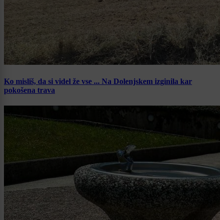
Ko misliš, da si videl že vse ... Na Dolenjskem izginila kar
pokošena trava