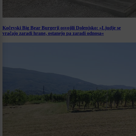
Kočevski Big Bear Burgerji osvojili Dolenjsko: »Ljudje se
vračajo zaradi hrane, ostanejo pa zaradi odnosa«