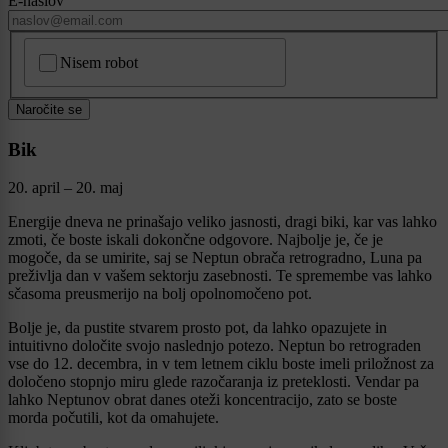
E-naslov
CAPTCHA
Nisem robot
Naročite se
Bik
20. april – 20. maj
Energije dneva ne prinašajo veliko jasnosti, dragi biki, kar vas lahko
zmoti, če boste iskali dokončne odgovore. Najbolje je, če je
mogoče, da se umirite, saj se Neptun obrača retrogradno, Luna pa
preživlja dan v vašem sektorju zasebnosti. Te spremembe vas lahko
sčasoma preusmerijo na bolj opolnomočeno pot.
Bolje je, da pustite stvarem prosto pot, da lahko opazujete in
intuitivno določite svojo naslednjo potezo. Neptun bo retrograden
vse do 12. decembra, in v tem letnem ciklu boste imeli priložnost za
določeno stopnjo miru glede razočaranja iz preteklosti. Vendar pa
lahko Neptunov obrat danes oteži koncentracijo, zato se boste
morda počutili, kot da omahujete.