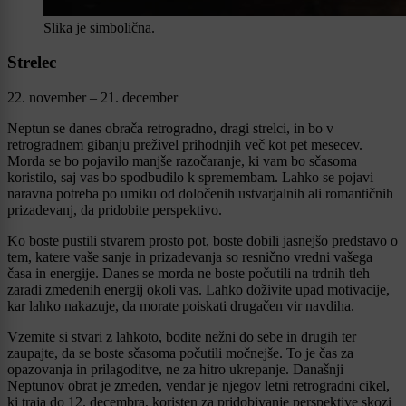
Slika je simbolična.
Strelec
22. november – 21. december
Neptun se danes obrača retrogradno, dragi strelci, in bo v
retrogradnem gibanju preživel prihodnjih več kot pet mesecev.
Morda se bo pojavilo manjše razočaranje, ki vam bo sčasoma
koristilo, saj vas bo spodbudilo k spremembam. Lahko se pojavi
naravna potreba po umiku od določenih ustvarjalnih ali romantičnih
prizadevanj, da pridobite perspektivo.
Ko boste pustili stvarem prosto pot, boste dobili jasnejšo predstavo o
tem, katere vaše sanje in prizadevanja so resnično vredni vašega
časa in energije. Danes se morda ne boste počutili na trdnih tleh
zaradi zmedenih energij okoli vas. Lahko doživite upad motivacije,
kar lahko nakazuje, da morate poiskati drugačen vir navdiha.
Vzemite si stvari z lahkoto, bodite nežni do sebe in drugih ter
zaupajte, da se boste sčasoma počutili močnejše. To je čas za
opazovanja in prilagoditve, ne za hitro ukrepanje. Današnji
Neptunov obrat je zmeden, vendar je njegov letni retrogradni cikel,
ki traja do 12. decembra, koristen za pridobivanje perspektive skozi