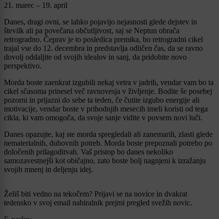
21. marec – 19. april
Danes, dragi ovni, se lahko pojavijo nejasnosti glede dejstev in
številk ali pa povečana občutljivost, saj se Neptun obrača
retrogradno. Čeprav je to posledica premika, bo retrogradni cikel
trajal vse do 12. decembra in predstavlja odličen čas, da se ravno
dovolj oddaljite od svojih idealov in sanj, da pridobite novo
perspektivo.
Morda boste zaenkrat izgubili nekaj vetra v jadrih, vendar vam bo ta
cikel sčasoma prinesel več ravnovesja v življenje. Bodite še posebej
pozorni in prijazni do sebe ta teden, če čutite izgubo energije ali
motivacije, vendar boste v prihodnjih mesecih imeli koristi od tega
cikla, ki vam omogoča, da svoje sanje vidite v povsem novi luči.
Danes opazujte, kaj ste morda spregledali ali zanemarili, zlasti glede
nematerialnih, duhovnih potreb. Morda boste prepoznali potrebo po
določenih prilagoditvah. Vaš pristop bo danes nekoliko
samozavestnejši kot običajno, zato boste bolj nagnjeni k izražanju
svojih mnenj in deljenju idej.
Želiš biti vedno na tekočem? Prijavi se na novice in dvakrat
tedensko v svoj email nabiralnik prejmi pregled svežih novic.