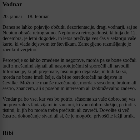
Vodnar
20. januar – 18. februar
Danes se lahko pojavijo občutki dezorientacije, dragi vodnarji, saj se
Neptun obrača retrogradno. Neptunova retrogradnost, ki traja do 12.
decembra, je letni dogodek, in letos preživlja ves čas v sektorju vaše
karte, ki vlada dejstvom ter številkam. Zamegljeno razmišljanje je
zaenkrat verjetno.
Percepcije so lahko zmedene in negotove, morda pa se boste soočali
tudi z mešanimi signali ali nasprotujočimi si sporočili ali navodili.
Informacije, ki jih prejemate, niso nujno dejanske, in tudi ko so,
morda ne boste imeli želje, da bi se osredotočali na dejstva in
številke. Možno je manjše razočaranje, morda s sosedom, bratom ali
sestro, znancem, ali s posebnim interesom ali izobraževalno zadevo.
Vendar pa bo vse, kar vas bo potrlo, sčasoma za vaše dobro, saj vas
bo povezalo s fantazijami in sanjami, ki vam dobro služijo, pa tudi s
tistimi, ki jih bo morda treba prečistiti ali zavreči. Dovolite si več
časa za dokončanje stvari ali si, če je mogoče, privoščite lažji urnik.
Ribi