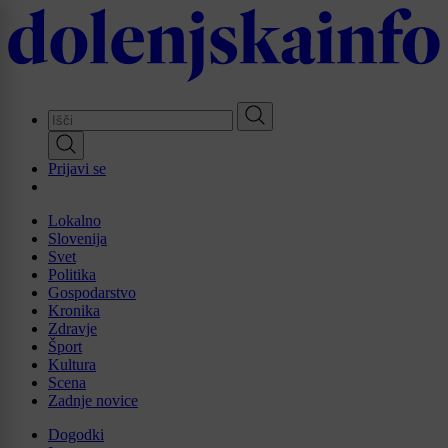
Skip
to
main
content
Prijavi se
Lokalno
Slovenija
Svet
Politika
Gospodarstvo
Kronika
Zdravje
Šport
Kultura
Scena
Zadnje novice
Dogodki