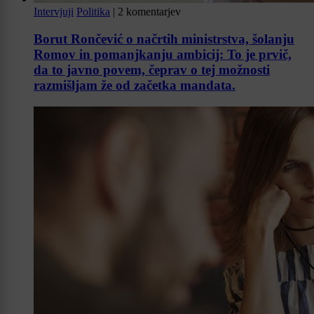
Intervjuji
Politika
|
2 komentarjev
Borut Rončević o načrtih ministrstva, šolanju
Romov in pomanjkanju ambicij: To je prvič,
da to javno povem, čeprav o tej možnosti
razmišljam že od začetka mandata.