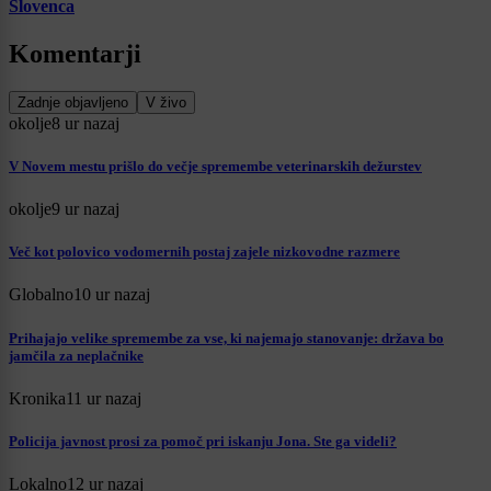
Slovenca
Komentarji
Zadnje objavljeno
V živo
okolje
8 ur nazaj
V Novem mestu prišlo do večje spremembe veterinarskih dežurstev
okolje
9 ur nazaj
Več kot polovico vodomernih postaj zajele nizkovodne razmere
Globalno
10 ur nazaj
Prihajajo velike spremembe za vse, ki najemajo stanovanje: država bo
jamčila za neplačnike
Kronika
11 ur nazaj
Policija javnost prosi za pomoč pri iskanju Jona. Ste ga videli?
Lokalno
12 ur nazaj