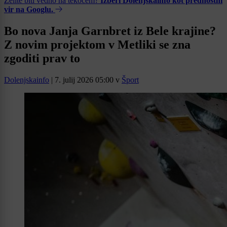
Želite biti vedno na tekočem?
Izberi Dolenjskainfo kot prednostni
vir na Googlu.
Bo nova Janja Garnbret iz Bele krajine?
Z novim projektom v Metliki se zna
zgoditi prav to
Dolenjskainfo
|
7. julij 2026 05:00
v
Šport