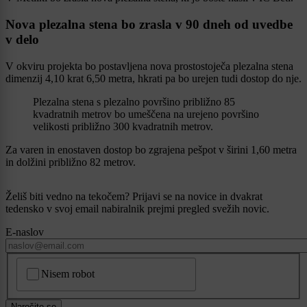
Nova plezalna stena bo zrasla v 90 dneh od uvedbe
v delo
V okviru projekta bo postavljena nova prostostoječa plezalna stena
dimenzij 4,10 krat 6,50 metra, hkrati pa bo urejen tudi dostop do nje.
Plezalna stena s plezalno površino približno 85
kvadratnih metrov bo umeščena na urejeno površino
velikosti približno 300 kvadratnih metrov.
Za varen in enostaven dostop bo zgrajena pešpot v širini 1,60 metra
in dolžini približno 82 metrov.
Želiš biti vedno na tekočem? Prijavi se na novice in dvakrat
tedensko v svoj email nabiralnik prejmi pregled svežih novic.
E-naslov
CAPTCHA
Nisem robot
Naročite se