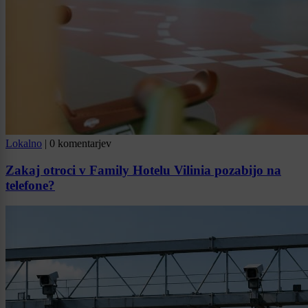
Lokalno
|
0 komentarjev
Zakaj otroci v Family Hotelu Vilinia pozabijo na
telefone?