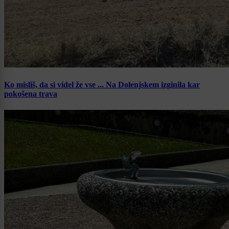
Ko misliš, da si videl že vse ... Na Dolenjskem izginila kar
pokošena trava