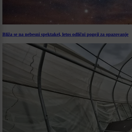
Bliža se na nebesni spektakel, letos odlični pogoji za opazovanje