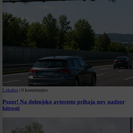
Lokalno
|
0 komentarjev
Pozor! Na dolenjsko avtocesto prihaja nov nadzor
hitrosti