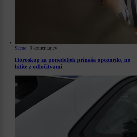
Scena
|
0 komentarjev
Horoskop za ponedeljek prinaša opozorilo, ne
hitite z odločitvami