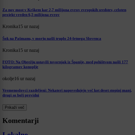
Za nov most v Krškem kar 2,7 milijona evrov evropskih sredstev, celoten
projekt vreden 6,5 milijona evrov
Kronika
15 ur nazaj
Šok na Pašmanu, v morju našli truplo 24-letnega Slovenca
Kronika
15 ur nazaj
FOTO: Na Obrežju ustavili tovornjak iz Španije, med pohištvom našli 177
kilogramov konoplje
okolje
16 ur nazaj
Vremenoslovci razdeljeni: Nekateri napovedujejo več kot deset stopinj manj,
drugi so bolj previdni
Prikaži več
Komentarji
Lokalno