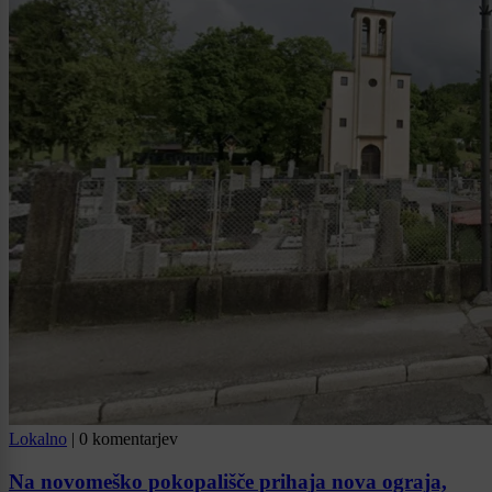
Lokalno
|
0 komentarjev
Na novomeško pokopališče prihaja nova ograja,