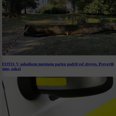
FOTO: V soboškem mestnem parku podrli več dreves. Preverili
smo, zakaj