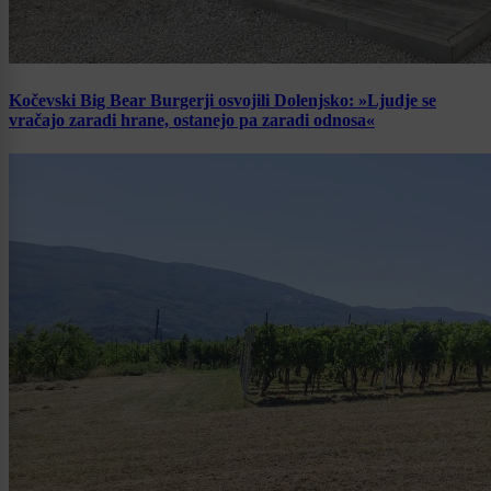
Kočevski Big Bear Burgerji osvojili Dolenjsko: »Ljudje se
vračajo zaradi hrane, ostanejo pa zaradi odnosa«