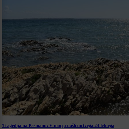
Tragedija na Pašmanu: V morju našli mrtvega 24-letnega