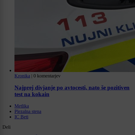
Kronika
|
0 komentarjev
Najprej divjanje po avtocesti, nato še pozitiven
test na kokain
Metlika
Plezalna stena
IC Beti
Deli