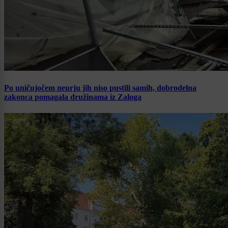
Po uničujočem neurju jih niso pustili samih, dobrodelna
zakonca pomagala družinama iz Zaloga