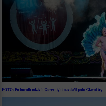
FOTO: Po burnih odzivih Queernight navdušil poln Glavni trg