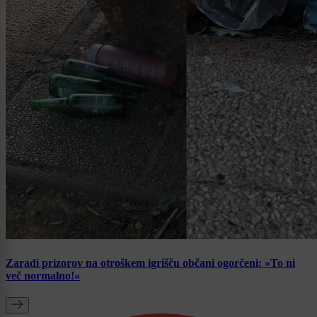
Zaradi prizorov na otroškem igrišču občani ogorčeni: »To ni
več normalno!«