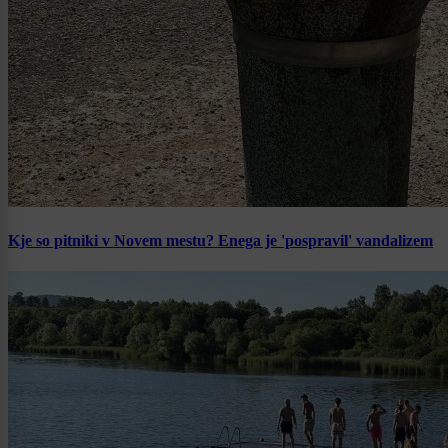
Kje so pitniki v Novem mestu? Enega je 'pospravil' vandalizem