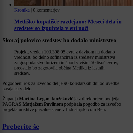
Kronika
|
0 komentarjev
Metliško kopališče razdejano: Meseci dela in
sredstev so izpuhtela v eni noči
Skoraj polovico sredstev bo dodalo ministrstvo
Projekt, vreden 103.398,05 evra z davkom na dodano
vrednost, bo delno sofinanciran iz sredstev ministrstva
za gospodarstvo turizem in šport v višini 50 tisoč evrov,
preostalo bo zagotovila občina Metlika iz lastnih
sredstev.
Pogodbeni rok za izvedbo del je 90 koledarskih dni od uvedbe
izvajalca v delo.
Županja
Martina Legan Janžekovič
je z direktorjem podjetja
PAGRAS
Matjažem Pavlinom
podpisala pogodbo za izvedbo
projekta ureditve plezalne stene v Industrijski coni Beti.
Preberite še