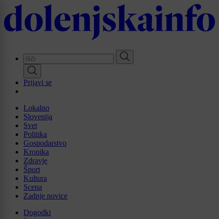
Skip
to
main
content
Prijavi se
Lokalno
Slovenija
Svet
Politika
Gospodarstvo
Kronika
Zdravje
Šport
Kultura
Scena
Zadnje novice
Dogodki